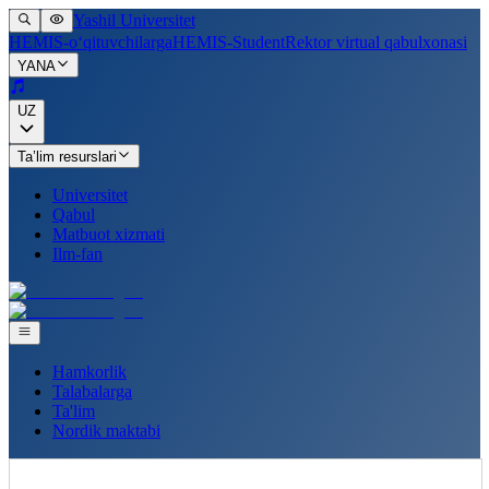
Yashil Universitet
HEMIS-o‘qituvchilarga
HEMIS-Student
Rektor virtual qabulxonasi
YANA
UZ
Ta’lim resurslari
Universitet
Qabul
Matbuot xizmati
Ilm-fan
Hamkorlik
Talabalarga
Ta'lim
Nordik maktabi