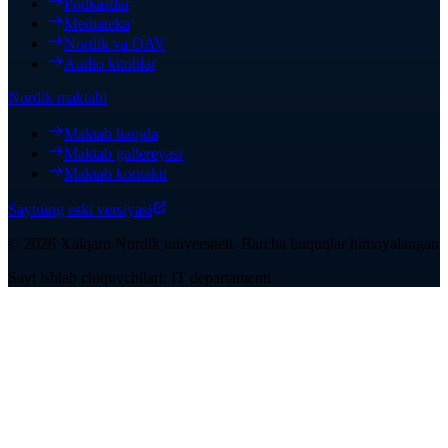
Podkastlar
Mediateka
Nordik va OAV
Audio kitoblar
Nordik maktabi
Maktab haqida
Maktab gallereyasi
Maktab kontakti
Saytning eski versiyasi
©
2026
Xalqaro Nordik universiteti
.
Barcha huquqlar himoyalangan
Sayt ishlab chiquvchilari: IT departamenti