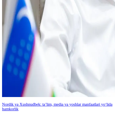
Nordik va Xushnudbek: taʼlim, media va yoshlar manfaatlari yo‘lida
hamkorlik