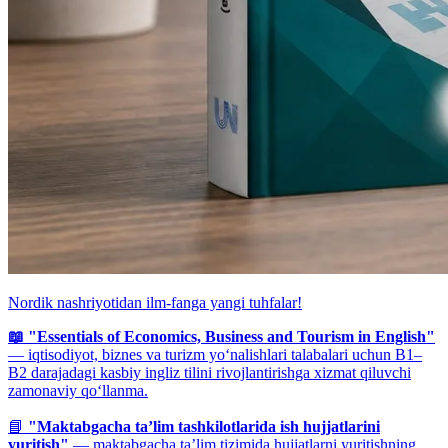
Nordik nashriyotidan ilm-fanga yangi tuhfalar!
📖 "Essentials of Economics, Business and Tourism in English"
— iqtisodiyot, biznes va turizm yo‘nalishlari talabalari uchun B1–
B2 darajadagi kasbiy ingliz tilini rivojlantirishga xizmat qiluvchi
zamonaviy qo‘llanma.
📘
"Maktabgacha ta’lim tashkilotlarida ish hujjatlarini
yuritish"
— maktabgacha ta’lim tizimida hujjatlarni yuritishning