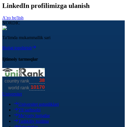
LinkedIn profilimizga ulanish
A'zo bo'lish
NORDIC
Ta'limda mukammallik sari
Hujjat topshirish
Ijtimoiy tarmoqlar
Universitet
Universitet ustunliklari
Yil sarhisobi
Me'yoriy hujjatlar
Tashkiliy tuzilma
Rekvizitlar