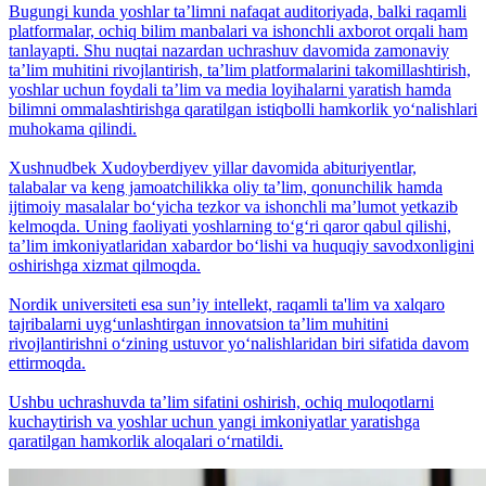
Bugungi kunda yoshlar taʼlimni nafaqat auditoriyada, balki raqamli
platformalar, ochiq bilim manbalari va ishonchli axborot orqali ham
tanlayapti. Shu nuqtai nazardan uchrashuv davomida zamonaviy
taʼlim muhitini rivojlantirish, taʼlim platformalarini takomillashtirish,
yoshlar uchun foydali taʼlim va media loyihalarni yaratish hamda
bilimni ommalashtirishga qaratilgan istiqbolli hamkorlik yo‘nalishlari
muhokama qilindi.
Xushnudbek Xudoyberdiyev yillar davomida abituriyentlar,
talabalar va keng jamoatchilikka oliy taʼlim, qonunchilik hamda
ijtimoiy masalalar bo‘yicha tezkor va ishonchli maʼlumot yetkazib
kelmoqda. Uning faoliyati yoshlarning to‘g‘ri qaror qabul qilishi,
taʼlim imkoniyatlaridan xabardor bo‘lishi va huquqiy savodxonligini
oshirishga xizmat qilmoqda.
Nordik universiteti esa sunʼiy intellekt, raqamli ta'lim va xalqaro
tajribalarni uyg‘unlashtirgan innovatsion taʼlim muhitini
rivojlantirishni o‘zining ustuvor yo‘nalishlaridan biri sifatida davom
ettirmoqda.
Ushbu uchrashuvda taʼlim sifatini oshirish, ochiq muloqotlarni
kuchaytirish va yoshlar uchun yangi imkoniyatlar yaratishga
qaratilgan hamkorlik aloqalari o‘rnatildi.