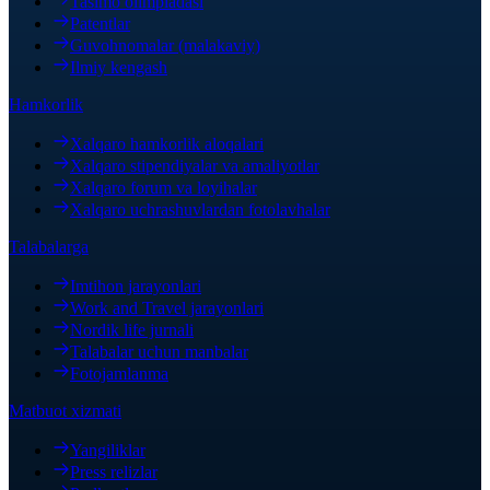
Tasimo olimpiadasi
Patentlar
Guvohnomalar (malakaviy)
Ilmiy kengash
Hamkorlik
Xalqaro hamkorlik aloqalari
Xalqaro stipendiyalar va amaliyotlar
Xalqaro forum va loyihalar
Xalqaro uchrashuvlardan fotolavhalar
Talabalarga
Imtihon jarayonlari
Work and Travel jarayonlari
Nordik life jurnali
Talabalar uchun manbalar
Fotojamlanma
Matbuot xizmati
Yangiliklar
Press relizlar