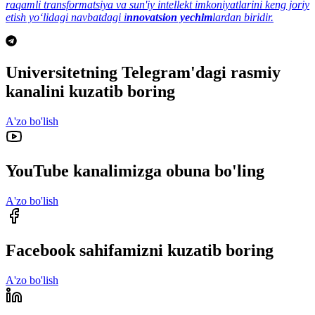
raqamli transformatsiya va sun'iy intellekt imkoniyatlarini keng joriy
etish yo‘lidagi navbatdagi i
nnovatsion yechim
lardan biridir.
Universitetning Telegram'dagi rasmiy
kanalini kuzatib boring
A'zo bo'lish
YouTube kanalimizga obuna bo'ling
A'zo bo'lish
Facebook sahifamizni kuzatib boring
A'zo bo'lish