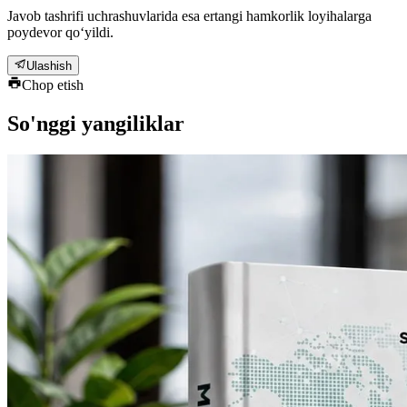
Javob tashrifi uchrashuvlarida esa ertangi hamkorlik loyihalarga
poydevor qo‘yildi.
Ulashish
Chop etish
So'nggi yangiliklar