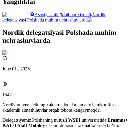
Yangiliklar
Asosiy sahifa
/
Matbuot xizmati
/
Nordik
delegatsiyasi Polshada muhim uchrashuvlarda
Nordik delegatsiyasi Polshada muhim
uchrashuvlarda
June 01 , 2026
|
1542
Nordik universitetining xalqaro aloqalari amaliy hamkorlik va
akademik almashinuvlar orqali tobora kengaymoqda.
Delegatsiyamiz Polshaning nufuzli
WSEI
universitetida
Erasmus+
KA171 Staff Mobility
dasturi doirasida xizmat safarida bo‘ldi.