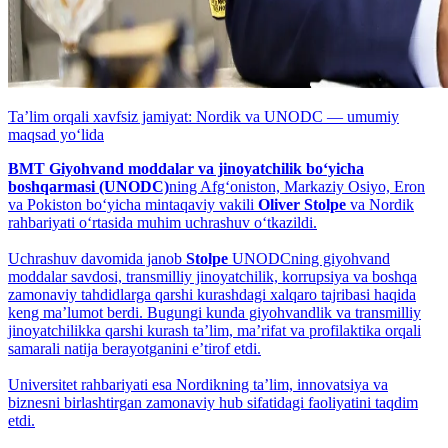
Taʼlim orqali xavfsiz jamiyat: Nordik va UNODC — umumiy
maqsad yo‘lida
BMT Giyohvand moddalar va jinoyatchilik bo‘yicha
boshqarmasi (UNODC)
ning Afg‘oniston, Markaziy Osiyo, Eron
va Pokiston bo‘yicha mintaqaviy vakili
Oliver Stolpe
va Nordik
rahbariyati o‘rtasida muhim uchrashuv o‘tkazildi.
Uchrashuv davomida janob
Stolpe
UNODCning giyohvand
moddalar savdosi, transmilliy jinoyatchilik, korrupsiya va boshqa
zamonaviy tahdidlarga qarshi kurashdagi xalqaro tajribasi haqida
keng maʼlumot berdi. Bugungi kunda giyohvandlik va transmilliy
jinoyatchilikka qarshi kurash taʼlim, maʼrifat va profilaktika orqali
samarali natija berayotganini eʼtirof etdi.
Universitet rahbariyati esa Nordikning taʼlim, innovatsiya va
biznesni birlashtirgan zamonaviy hub sifatidagi faoliyatini taqdim
etdi.