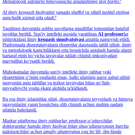
Metodologik xatolarni himoyagacha aniqlashning iloji bormi?
AI ilmiy kengash faoliyatini yanada shaffof va sifatli tashkil etishga
qanchalik xizmat qila oladi?
Taqdimot davomida ushbu savollarga mualliflar tomonidan batafsil
javoblar berildi. Sun'iy intellekt asosida yaratilgan
AI professor
lar
ishtirokidagi ilmiy
kengash simulyatsiyasi
amalda namoyish etildi.
Platformada dissertatsiyalarni ekspertlar darajasida tahlil qilish, ilmiy
va metodologik kamchiliklarni erta bosqichda aniqlash hamda ularni
bartaraf etish bo‘yicha tavsiyalar ishlab chiqish imkoniyatlari
mavjudligi ko‘rsatib berildi.
Muhokamalar davomida sun'iy intellekt ilmiy rahbar yoki
ekspertning o‘rnini egallashi emas, balki ularning qaror qabul qilish
jarayonini aniq tahlillar va tezkor tavsiyalar bilan qo‘llab-
quvvatlovchi vosita ekani alohida ta'kidlandi.
Bu esa ilmiy izlanishlar sifati, dissertatsiyalarni tayyorlash va himoya
jarayonlarini yangi bosqichga olib chiqish uchun muhim qadam
sifatida baholandi.
Mazkur platforma ilmiy rahbarlar, professor-o‘qituvchilar,
doktorantlar hamda ilmiy faoliyat bilan shug‘ullanayotgan barcha
tadqiqotchilar uchun amaliy ahamiyatga ega bo‘lib, ilm-fanda