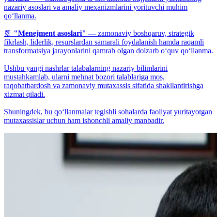
nazariy asoslari va amaliy mexanizmlarini yorituvchi muhim
qo‘llanma.
📗
"Menejment asoslari" —
zamonaviy boshqaruv, strategik
fikrlash, liderlik, resurslardan samarali foydalanish hamda raqamli
transformatsiya jarayonlarini qamrab olgan dolzarb o‘quv qo‘llanma.
Ushbu yangi nashrlar talabalarning nazariy bilimlarini
mustahkamlab, ularni mehnat bozori talablariga mos,
raqobatbardosh va zamonaviy mutaxassis sifatida shakllantirishga
xizmat qiladi.
Shuningdek, bu qo‘llanmalar tegishli sohalarda faoliyat yuritayotgan
mutaxassislar uchun ham ishonchli amaliy manbadir.