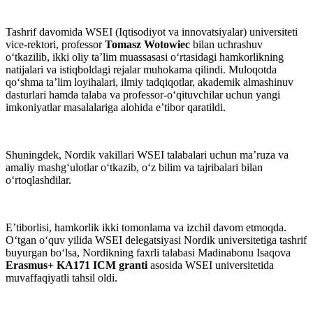
Tashrif davomida WSEI (Iqtisodiyot va innovatsiyalar) universiteti
vice-rektori, professor
Tomasz Wotowiec
bilan uchrashuv
o‘tkazilib, ikki oliy ta’lim muassasasi o‘rtasidagi hamkorlikning
natijalari va istiqboldagi rejalar muhokama qilindi. Muloqotda
qo‘shma ta’lim loyihalari, ilmiy tadqiqotlar, akademik almashinuv
dasturlari hamda talaba va professor-o‘qituvchilar uchun yangi
imkoniyatlar masalalariga alohida e’tibor qaratildi.
Shuningdek, Nordik vakillari WSEI talabalari uchun ma’ruza va
amaliy mashg‘ulotlar o‘tkazib, o‘z bilim va tajribalari bilan
o‘rtoqlashdilar.
E’tiborlisi, hamkorlik ikki tomonlama va izchil davom etmoqda.
O‘tgan o‘quv yilida WSEI delegatsiyasi Nordik universitetiga tashrif
buyurgan bo‘lsa, Nordikning faxrli talabasi Madinabonu Isaqova
Erasmus+ KA171 ICM granti
asosida WSEI universitetida
muvaffaqiyatli tahsil oldi.