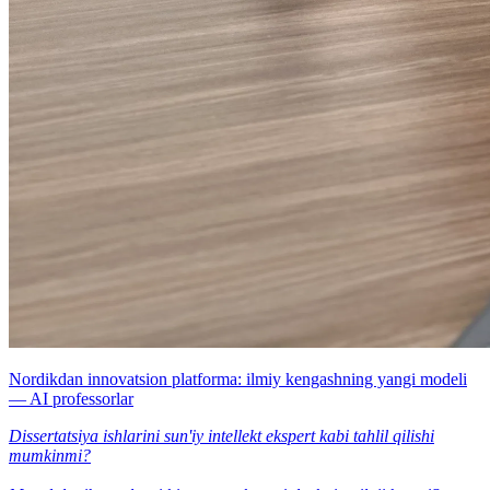
Nordikdan innovatsion platforma: ilmiy kengashning yangi modeli
— AI professorlar
Dissertatsiya ishlarini sun'iy intellekt ekspert kabi tahlil qilishi
mumkinmi?