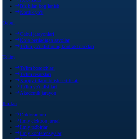
Biz bilan bog’lanish
Nordik yo'li
Qabul
Qabul jarayonlari
Ko’p beriladigan savollar
Ta'lim yo'nalishining kontrakt narxlari
Ta'lim
Ta'lim bosqichlari
Ta'lim resurslari
Xorijiy tillarni bilish sertifikati
Ta'lim yo'nalishlari
Akademik jarayon
Ilm-fan
Doktorantura
Ilmiy elektron jurnal
Ilmiy tadbirlar
Ilmiy konferensiyalar