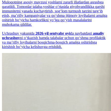
Muloqotning asosiy mavzusi yoshlarni zararli illatlardan asrashga
qaratildi. Tomonlar talaba-yoshlar o‘rtasida giyohvandlikka qarshi
immunitetni yanada kuchaytirish, sog‘lom turmush tarzini targ‘ib
etish, maʼrifiy kampaniyalar va qo‘shma ijtimoiy loyihalarni amalga
oshirish bo‘yicha hamkorlikni yo‘lga qo‘yish masalalarini
muhokama qildilar.
Uchrashuv yakunida
2026-yil sentyabr oyi
da navbatdagi
amaliy
uchrashuv
ni o‘tkazish hamda talabalar uchun qo‘shma profilaktik
va maʼrifiy loyihalarni bosqichma-bosqich amalga oshirishga
kirishish bo‘yicha kelishuvga erishildi.