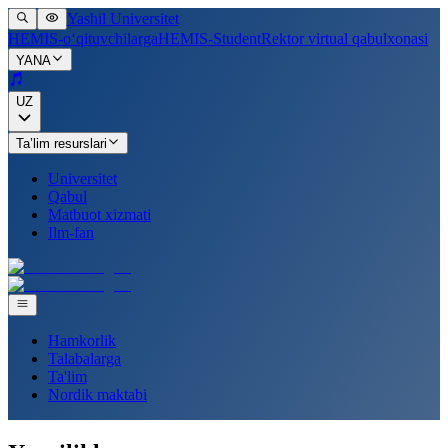
Yashil Universitet
HEMIS-o‘qituvchilarga
HEMIS-Student
Rektor virtual qabulxonasi
YANA
UZ
Ta’lim resurslari
Universitet
Qabul
Matbuot xizmati
Ilm-fan
Hamkorlik
Talabalarga
Ta'lim
Nordik maktabi