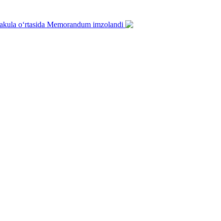
 Takula o‘rtasida Memorandum imzolandi