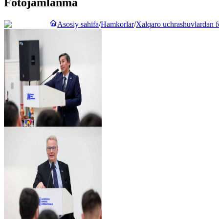
Fotojamlanma
Asosiy sahifa
/
Hamkorlar
/
Xalqaro uchrashuvlardan f
Ko‘rib chiqish