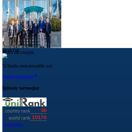
NORDIC
Ko‘rib chiqish
Ta'limda mukammallik sari
Hujjat topshirish
Ijtimoiy tarmoqlar
Universitet