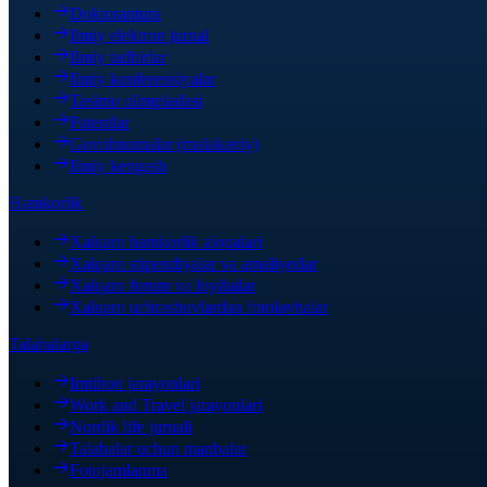
Doktorantura
Ilmiy elektron jurnal
Ilmiy tadbirlar
Ilmiy konferensiyalar
Tasimo olimpiadasi
Patentlar
Guvohnomalar (malakaviy)
Ilmiy kengash
Hamkorlik
Xalqaro hamkorlik aloqalari
Xalqaro stipendiyalar va amaliyotlar
Xalqaro forum va loyihalar
Xalqaro uchrashuvlardan fotolavhalar
Talabalarga
Imtihon jarayonlari
Work and Travel jarayonlari
Nordik life jurnali
Talabalar uchun manbalar
Fotojamlanma