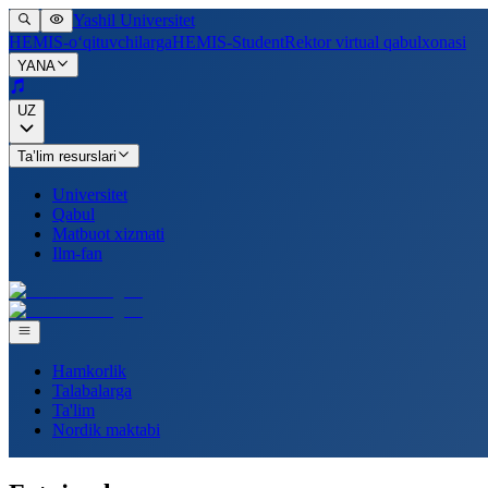
Yashil Universitet
HEMIS-o‘qituvchilarga
HEMIS-Student
Rektor virtual qabulxonasi
YANA
UZ
Ta’lim resurslari
Universitet
Qabul
Matbuot xizmati
Ilm-fan
Hamkorlik
Talabalarga
Ta'lim
Nordik maktabi