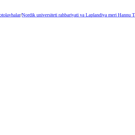
otolavhalar
/
Nordik universiteti rahbariyati va Laplandiya meri Hannu