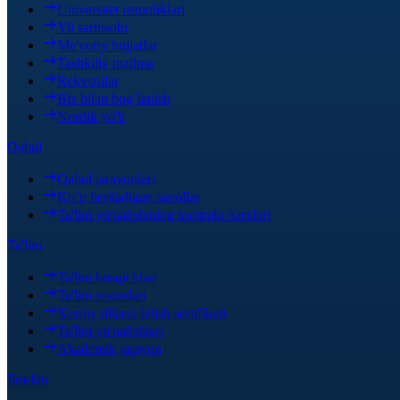
Universitet ustunliklari
Yil sarhisobi
Me'yoriy hujjatlar
Tashkiliy tuzilma
Rekvizitlar
Biz bilan bog’lanish
Nordik yo'li
Qabul
Qabul jarayonlari
Ko’p beriladigan savollar
Ta'lim yo'nalishining kontrakt narxlari
Ta'lim
Ta'lim bosqichlari
Ta'lim resurslari
Xorijiy tillarni bilish sertifikati
Ta'lim yo'nalishlari
Akademik jarayon
Ilm-fan