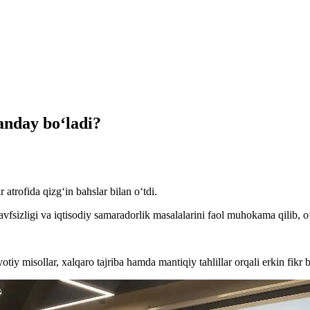
anday bo‘ladi?
trofida qizg‘in bahslar bilan o‘tdi.
sizligi va iqtisodiy samaradorlik masalalarini faol muhokama qilib, o‘z
iy misollar, xalqaro tajriba hamda mantiqiy tahlillar orqali erkin fikr 