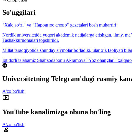
So'nggilari
"Xalq so‘zi" va "Народное слово" gazetalari bosh muharriri
Nordik universitetida yuqori akademik natijalarga erishgan, ilmiy, maʼn
Tashakkurnomalari topshirildi.
Millat taraqqiyotida shunday siymolar bo‘ladiki, ular o‘z faoliyati bil
Iqtidorli talabamiz Shahzodabonu Akramova "Yoz ohanglari" xalqaro tanl
Universitetning Telegram'dagi rasmiy kana
A'zo bo'lish
YouTube kanalimizga obuna bo'ling
A'zo bo'lish