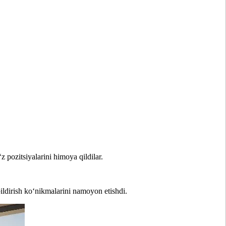
 pozitsiyalarini himoya qildilar.
bildirish ko‘nikmalarini namoyon etishdi.