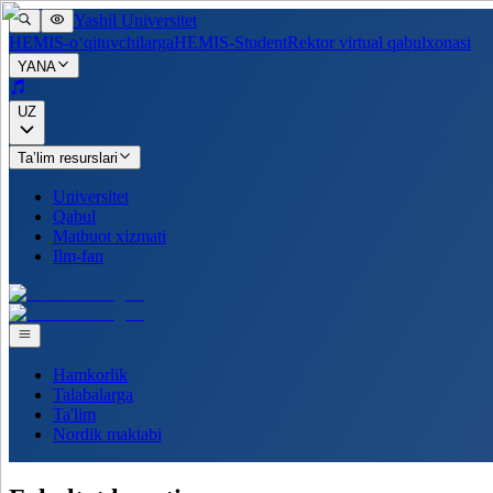
Yashil Universitet
HEMIS-o‘qituvchilarga
HEMIS-Student
Rektor virtual qabulxonasi
YANA
UZ
Ta’lim resurslari
Universitet
Qabul
Matbuot xizmati
Ilm-fan
Hamkorlik
Talabalarga
Ta'lim
Nordik maktabi