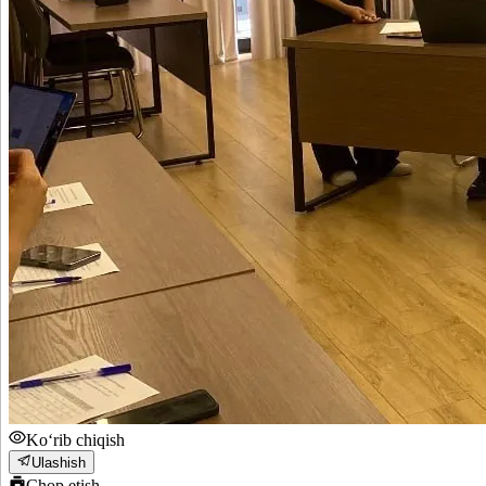
Ko‘rib chiqish
Ulashish
Chop etish