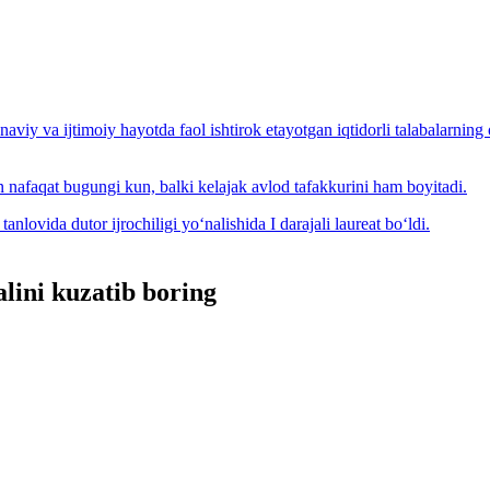
aviy va ijtimoiy hayotda faol ishtirok etayotgan iqtidorli talabalarning 
an nafaqat bugungi kun, balki kelajak avlod tafakkurini ham boyitadi.
ovida dutor ijrochiligi yo‘nalishida I darajali laureat bo‘ldi.
lini kuzatib boring