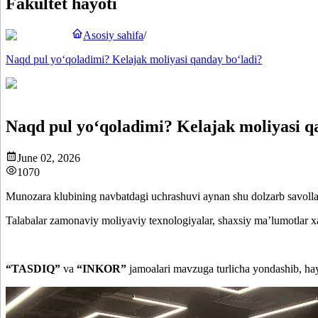
Fakultet hayoti
Asosiy sahifa
/
Naqd pul yo‘qoladimi? Kelajak moliyasi qanday bo‘ladi?
Naqd pul yo‘qoladimi? Kelajak moliyasi q
June 02, 2026
1070
Munozara klubining navbatdagi uchrashuvi aynan shu dolzarb savollar a
Talabalar zamonaviy moliyaviy texnologiyalar, shaxsiy ma’lumotlar xavf
“TASDIQ”
va
“INKOR”
jamoalari mavzuga turlicha yondashib, hayot