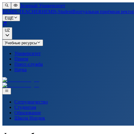
Зеленый Университет
HEMIS-TEACHER
HEMIS-Student
Виртуальная приёмная ректо
ЕЩЕ
UZ
Учебные ресурсы
Университет
Прием
Пресс-служба
Наука
Сотрудничество
Студентам
Образование
Школа Нордик