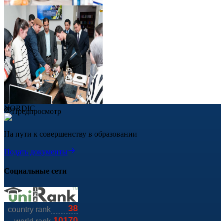
Предпросмотр
NORDIC
Предпросмотр
На пути к совершенству в образовании
Подать документы
Социальные сети