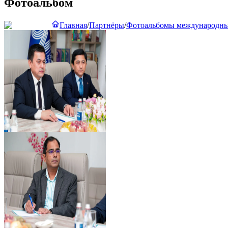
Фотоальбом
Главная
/
Партнёры
/
Фотоальбомы международны
Предпросмотр