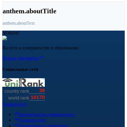
anthem.aboutTitle
anthem.aboutText
NORDIC
На пути к совершенству в образовании
Подать документы
Социальные сети
Университет
Преимущества университета
Годовой отчёт
Нормативные документы