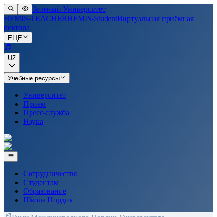
Зеленый Университет
HEMIS-TEACHER
HEMIS-Student
Виртуальная приёмная
ректора
ЕЩЕ
UZ
Учебные ресурсы
Университет
Прием
Пресс-служба
Наука
Сотрудничество
Студентам
Образование
Школа Нордик