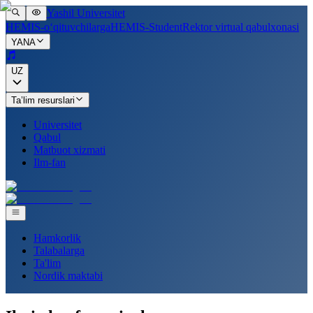
Yashil Universitet
HEMIS-o‘qituvchilarga
HEMIS-Student
Rektor virtual qabulxonasi
YANA
UZ
Ta’lim resurslari
Universitet
Qabul
Matbuot xizmati
Ilm-fan
Hamkorlik
Talabalarga
Ta'lim
Nordik maktabi