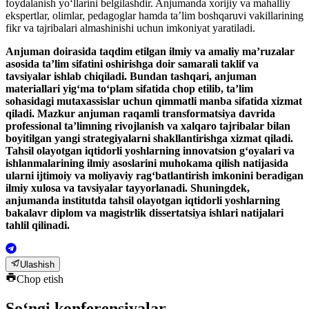
foydalanish yo‘llarini belgilashdir. Anjumanda xorijiy va mahalliy
ekspertlar, olimlar, pedagoglar hamda ta’lim boshqaruvi vakillarining
fikr va tajribalari almashinishi uchun imkoniyat yaratiladi.
Anjuman doirasida taqdim etilgan ilmiy va amaliy ma’ruzalar
asosida ta’lim sifatini oshirishga doir samarali taklif va
tavsiyalar ishlab chiqiladi. Bundan tashqari, anjuman
materiallari yig‘ma to‘plam sifatida chop etilib, ta’lim
sohasidagi mutaxassislar uchun qimmatli manba sifatida xizmat
qiladi. Mazkur anjuman raqamli transformatsiya davrida
professional ta’limning rivojlanish va xalqaro tajribalar bilan
boyitilgan yangi strategiyalarni shakllantirishga xizmat qiladi.
Tahsil olayotgan iqtidorli yoshlarning innovatsion g‘oyalari va
ishlanmalarining ilmiy asoslarini muhokama qilish natijasida
ularni ijtimoiy va moliyaviy rag‘batlantirish imkonini beradigan
ilmiy xulosa va tavsiyalar tayyorlanadi. Shuningdek,
anjumanda institutda tahsil olayotgan iqtidorli yoshlarning
bakalavr diplom va magistrlik dissertatsiya ishlari natijalari
tahlil qilinadi.
Ulashish
Chop etish
So‘ngi konferensiyalar