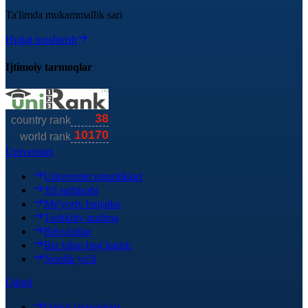
Ta'limda mukammallik sari
Hujjat topshirish
Ijtimoiy tarmoqlar
Universitet
Universitet ustunliklari
Yil sarhisobi
Me'yoriy hujjatlar
Tashkiliy tuzilma
Rekvizitlar
Biz bilan bog’lanish
Nordik yo'li
Qabul
Qabul jarayonlari