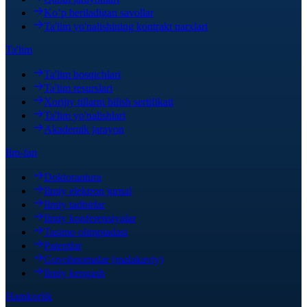
Ko’p beriladigan savollar
Ta'lim yo'nalishining kontrakt narxlari
Ta'lim
Ta'lim bosqichlari
Ta'lim resurslari
Xorijiy tillarni bilish sertifikati
Ta'lim yo'nalishlari
Akademik jarayon
Ilm-fan
Doktorantura
Ilmiy elektron jurnal
Ilmiy tadbirlar
Ilmiy konferensiyalar
Tasimo olimpiadasi
Patentlar
Guvohnomalar (malakaviy)
Ilmiy kengash
Hamkorlik