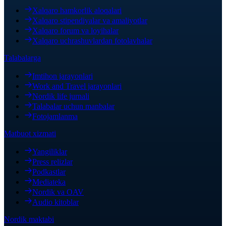
Xalqaro hamkorlik aloqalari
Xalqaro stipendiyalar va amaliyotlar
Xalqaro forum va loyihalar
Xalqaro uchrashuvlardan fotolavhalar
Talabalarga
Imtihon jarayonlari
Work and Travel jarayonlari
Nordik life jurnali
Talabalar uchun manbalar
Fotojamlanma
Matbuot xizmati
Yangiliklar
Press relizlar
Podkastlar
Mediateka
Nordik va OAV
Audio kitoblar
Nordik maktabi