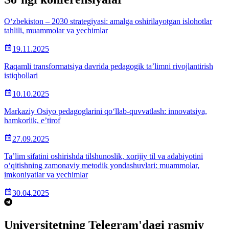
O‘zbekiston – 2030 strategiyasi: amalga oshirilayotgan islohotlar
tahlili, muammolar va yechimlar
19.11.2025
Raqamli transformatsiya davrida pedagogik ta’limni rivojlantirish
istiqbollari
10.10.2025
Markaziy Osiyo pedagoglarini qo‘llab-quvvatlash: innovatsiya,
hamkorlik, e’tirof
27.09.2025
Ta’lim sifatini oshirishda tilshunoslik, xorijiy til va adabiyotini
o‘qitishning zamonaviy metodik yondashuvlari: muammolar,
imkoniyatlar va yechimlar
30.04.2025
Universitetning Telegram'dagi rasmiy