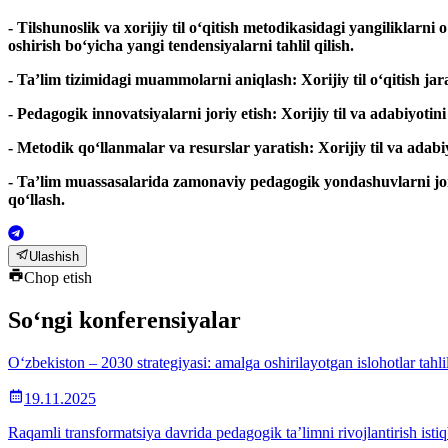
- Tilshunoslik va xorijiy til o‘qitish metodikasidagi yangiliklarn
oshirish bo‘yicha yangi tendensiyalarni tahlil qilish.
- Ta’lim tizimidagi muammolarni aniqlash: Xorijiy til o‘qitish j
- Pedagogik innovatsiyalarni joriy etish: Xorijiy til va adabiyot
- Metodik qo‘llanmalar va resurslar yaratish: Xorijiy til va adab
- Ta’lim muassasalarida zamonaviy pedagogik yondashuvlarni jor
qo‘llash.
Ulashish
Chop etish
So‘ngi konferensiyalar
O‘zbekiston – 2030 strategiyasi: amalga oshirilayotgan islohotlar tah
19.11.2025
Raqamli transformatsiya davrida pedagogik ta’limni rivojlantirish istiq