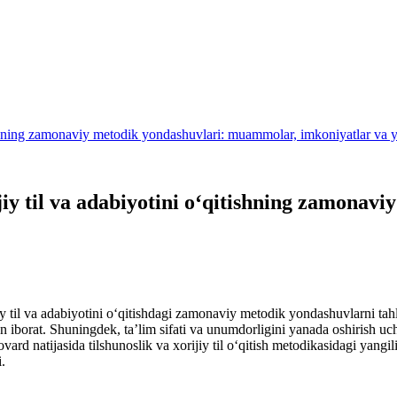
‘qitishning zamonaviy metodik yondashuvlari: muammolar, imkoniyatlar va 
orijiy til va adabiyotini o‘qitishning zamon
iy til va adabiyotini o‘qitishdagi zamonaviy metodik yondashuvlarni tah
an iborat. Shuningdek, ta’lim sifati va unumdorligini yanada oshirish u
rd natijasida tilshunoslik va xorijiy til o‘qitish metodikasidagi yangil
.