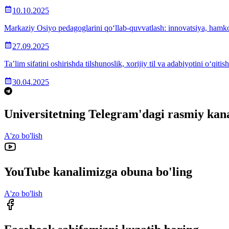
10.10.2025
Markaziy Osiyo pedagoglarini qo‘llab-quvvatlash: innovatsiya, hamkor
27.09.2025
Ta’lim sifatini oshirishda tilshunoslik, xorijiy til va adabiyotini o
30.04.2025
Universitetning Telegram'dagi rasmiy kana
A'zo bo'lish
YouTube kanalimizga obuna bo'ling
A'zo bo'lish