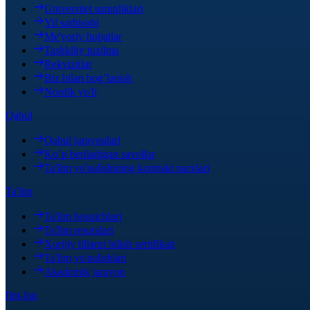
Universitet ustunliklari
Yil sarhisobi
Me'yoriy hujjatlar
Tashkiliy tuzilma
Rekvizitlar
Biz bilan bog’lanish
Nordik yo'li
Qabul
Qabul jarayonlari
Ko’p beriladigan savollar
Ta'lim yo'nalishining kontrakt narxlari
Ta'lim
Ta'lim bosqichlari
Ta'lim resurslari
Xorijiy tillarni bilish sertifikati
Ta'lim yo'nalishlari
Akademik jarayon
Ilm-fan