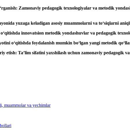
i o‘rganish: Zamonaviy pedagogik texnologiyalar va metodik yondashuv
arayonida yuzaga keladigan asosiy muammolarni va to‘siqlarni aniqla
ini o‘qitishda innovatsion metodik yondashuvlar va pedagogik texnol
iyotini o‘qitishda foydalanish mumkin bo‘lgan yangi metodik qo‘llan
iy etish: Ta’lim sifatini yaxshilash uchun zamonaviy pedagogik v
lili, muammolar va yechimlar
bollari