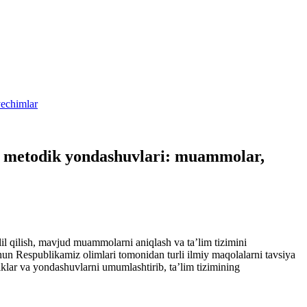
yechimlar
aviy metodik yondashuvlari: muammolar,
lil qilish, mavjud muammolarni aniqlash va ta’lim tizimini
chun Respublikamiz olimlari tomonidan turli ilmiy maqolalarni tavsiya
iklar va yondashuvlarni umumlashtirib, ta’lim tizimining