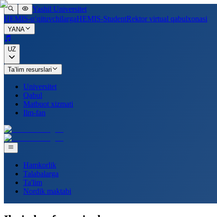
Yashil Universitet
HEMIS-o‘qituvchilarga
HEMIS-Student
Rektor virtual qabulxonasi
YANA
UZ
Ta’lim resurslari
Universitet
Qabul
Matbuot xizmati
Ilm-fan
Hamkorlik
Talabalarga
Ta'lim
Nordik maktabi