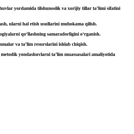
lar yordamida tilshunoslik va xorijiy tillar ta’limi sifatini
sh, ularni hal etish usullarini muhokama qilish.
ogiyalarni qo‘llashning samaradorligini o‘rganish.
malar va ta’lim resurslarini ishlab chiqish.
a metodik yondashuvlarni ta’lim muassasalari amaliyotida