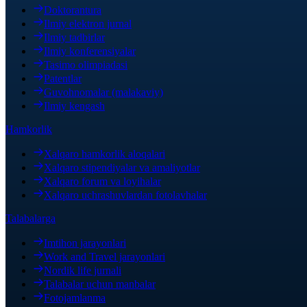
Doktorantura
Ilmiy elektron jurnal
Ilmiy tadbirlar
Ilmiy konferensiyalar
Tasimo olimpiadasi
Patentlar
Guvohnomalar (malakaviy)
Ilmiy kengash
Hamkorlik
Xalqaro hamkorlik aloqalari
Xalqaro stipendiyalar va amaliyotlar
Xalqaro forum va loyihalar
Xalqaro uchrashuvlardan fotolavhalar
Talabalarga
Imtihon jarayonlari
Work and Travel jarayonlari
Nordik life jurnali
Talabalar uchun manbalar
Fotojamlanma