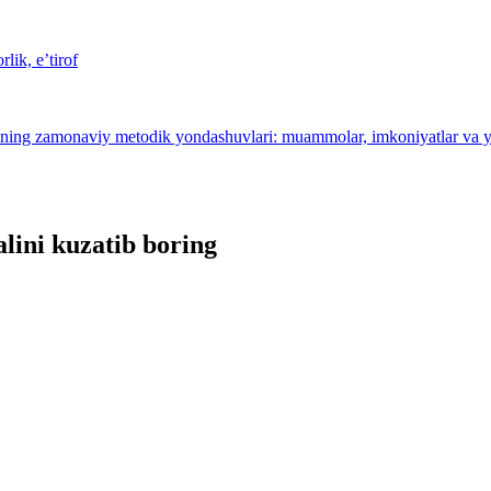
lik, e’tirof
‘qitishning zamonaviy metodik yondashuvlari: muammolar, imkoniyatlar va 
lini kuzatib boring