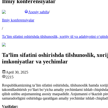
Ilmiy konferensiyalar
Asosiy sahifa
/
Ilmiy konferensiyalar
/
Ta’lim sifatini oshirishda tilshunoslik, xorijiy til va adabiyotini o
Ta’lim sifatini oshirishda tilshunoslik, x
imkoniyatlar va yechimlar
April 30, 2025
2215
Respublikamizning ta’lim sifatini oshirishda, tilshunoslik hamda xorij
takomillashtirish yo‘llari bo‘yicha amaliy yechimlarni ishlab chiqishd
qilish ushbu anjumanning asosiy maqsadidir. Anjumanni o‘tkazish pirova
samaradorligini oshirishga qaratilgan amaliy yechimlar ishlab chiqiladi
Vazifalar: