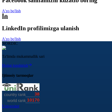
Facebook sahifamizni kuzatib boring
A'zo bo'lish
LinkedIn profilimizga ulanish
A'zo bo'lish
NORDIC
Ta'limda mukammallik sari
Hujjat topshirish
Ijtimoiy tarmoqlar
Universitet