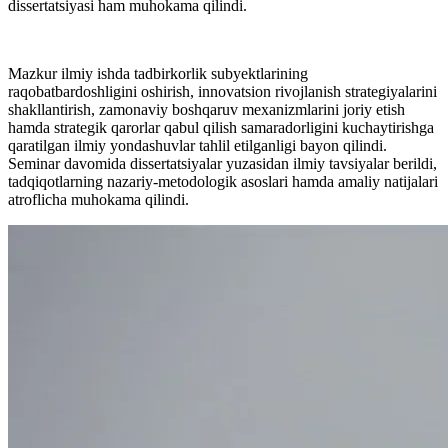
dissertatsiyasi ham muhokama qilindi.
Mazkur ilmiy ishda tadbirkorlik subyektlarining
raqobatbardoshligini oshirish, innovatsion rivojlanish strategiyalarini
shakllantirish, zamonaviy boshqaruv mexanizmlarini joriy etish
hamda strategik qarorlar qabul qilish samaradorligini kuchaytirishga
qaratilgan ilmiy yondashuvlar tahlil etilganligi bayon qilindi.
Seminar davomida dissertatsiyalar yuzasidan ilmiy tavsiyalar berildi,
tadqiqotlarning nazariy-metodologik asoslari hamda amaliy natijalari
atroflicha muhokama qilindi.