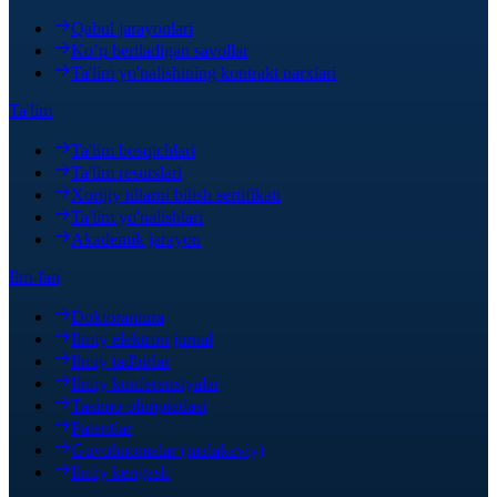
Qabul jarayonlari
Ko’p beriladigan savollar
Ta'lim yo'nalishining kontrakt narxlari
Ta'lim
Ta'lim bosqichlari
Ta'lim resurslari
Xorijiy tillarni bilish sertifikati
Ta'lim yo'nalishlari
Akademik jarayon
Ilm-fan
Doktorantura
Ilmiy elektron jurnal
Ilmiy tadbirlar
Ilmiy konferensiyalar
Tasimo olimpiadasi
Patentlar
Guvohnomalar (malakaviy)
Ilmiy kengash