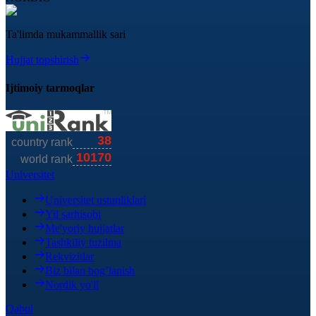
Ta'limda mukammallik sari
Hujjat topshirish
Ijtimoiy tarmoqlar
Universitet
Universitet ustunliklari
Yil sarhisobi
Me'yoriy hujjatlar
Tashkiliy tuzilma
Rekvizitlar
Biz bilan bog’lanish
Nordik yo'li
Qabul