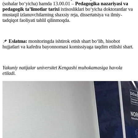
(sohalar bo‘yicha) hamda 13.00.01 –
Pedagogika nazariyasi va
pedagogik ta’limotlar tarixi
ixtisosliklari bo‘yicha doktorantlar va
mustaqil izlanuvchilarning shaxsiy reja, dissertatsiya va ilmiy-
tadqiqot faoliyati tahlil qilinmoqda.
📌
Eslatma:
monitoringda ishtirok etish shart bo‘lib, hisobot
hujjatlari va kafedra bayonnomasi komissiyaga taqdim etilishi shart.
Yakuniy natijalar universitet Kengashi muhokamasiga havola
etiladi.