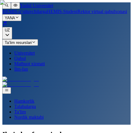
Yashil Universitet
HEMIS-o‘qituvchilarga
HEMIS-Student
Rektor virtual qabulxonasi
YANA
UZ
Ta’lim resurslari
Universitet
Qabul
Matbuot xizmati
Ilm-fan
Hamkorlik
Talabalarga
Ta'lim
Nordik maktabi