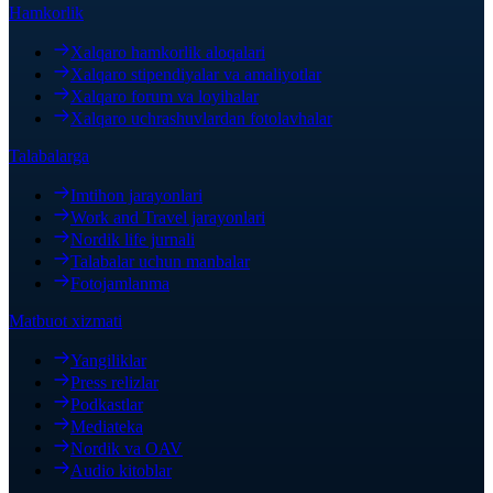
Hamkorlik
Xalqaro hamkorlik aloqalari
Xalqaro stipendiyalar va amaliyotlar
Xalqaro forum va loyihalar
Xalqaro uchrashuvlardan fotolavhalar
Talabalarga
Imtihon jarayonlari
Work and Travel jarayonlari
Nordik life jurnali
Talabalar uchun manbalar
Fotojamlanma
Matbuot xizmati
Yangiliklar
Press relizlar
Podkastlar
Mediateka
Nordik va OAV
Audio kitoblar