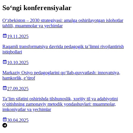
So‘ngi konferensiyalar
O‘zbekiston – 2030 strategiyasi: amalga oshirilayotgan islohotlar
tahlili, muammolar va yechimlar
19.11.2025
Raqamli transformatsiya davrida pedagogik ta’limni rivojlantirish
istiqbollari
10.10.2025
Markaziy Osiyo pedagoglarini qo‘llab-quvvatlash: innovatsiya,
hamkorlik, e’tirof
27.09.2025
Ta’lim sifatini oshirishda tilshunoslik, xorijiy til va adabiyotini
o‘qitishning zamonaviy metodik yondashuvlari: muammolar,
imkoniyatlar va yechimlar
30.04.2025