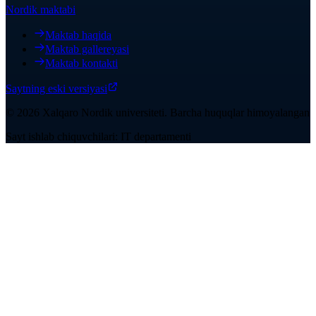
Nordik maktabi
Maktab haqida
Maktab gallereyasi
Maktab kontakti
Saytning eski versiyasi
©
2026
Xalqaro Nordik universiteti
.
Barcha huquqlar himoyalangan
Sayt ishlab chiquvchilari: IT departamenti