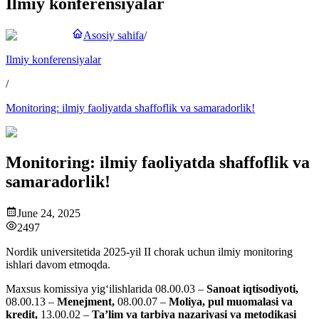
Ilmiy konferensiyalar
Asosiy sahifa
/
Ilmiy konferensiyalar
/
Monitoring: ilmiy faoliyatda shaffoflik va samaradorlik!
Monitoring: ilmiy faoliyatda shaffoflik va
samaradorlik!
June 24, 2025
2497
Nordik universitetida 2025-yil II chorak uchun ilmiy monitoring
ishlari davom etmoqda.
Maxsus komissiya yig‘ilishlarida 08.00.03 –
Sanoat iqtisodiyoti,
08.00.13 –
Menejment,
08.00.07 –
Moliya, pul muomalasi va
kredit,
13.00.02 –
Ta’lim va tarbiya nazariyasi va metodikasi