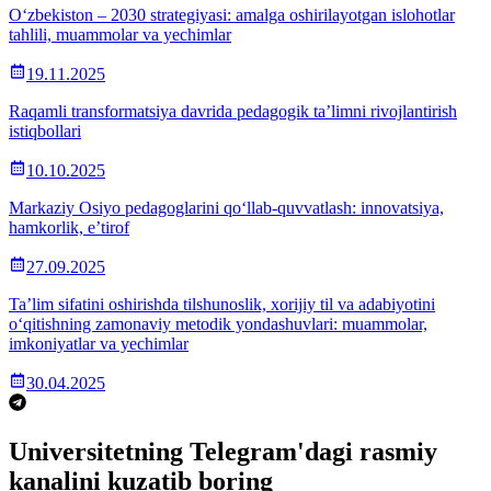
O‘zbekiston – 2030 strategiyasi: amalga oshirilayotgan islohotlar
tahlili, muammolar va yechimlar
19.11.2025
Raqamli transformatsiya davrida pedagogik ta’limni rivojlantirish
istiqbollari
10.10.2025
Markaziy Osiyo pedagoglarini qo‘llab-quvvatlash: innovatsiya,
hamkorlik, e’tirof
27.09.2025
Ta’lim sifatini oshirishda tilshunoslik, xorijiy til va adabiyotini
o‘qitishning zamonaviy metodik yondashuvlari: muammolar,
imkoniyatlar va yechimlar
30.04.2025
Universitetning Telegram'dagi rasmiy
kanalini kuzatib boring