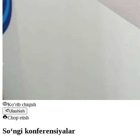
Ko‘rib chiqish
Ulashish
Chop etish
So‘ngi konferensiyalar