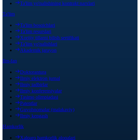
Ta'lim yo'nalishining kontrakt narxlari
Ta'lim
Ta'lim bosqichlari
Ta'lim resurslari
Xorijiy tillarni bilish sertifikati
Ta'lim yo'nalishlari
Akademik jarayon
Ilm-fan
Doktorantura
Ilmiy elektron jurnal
Ilmiy tadbirlar
Ilmiy konferensiyalar
Tasimo olimpiadasi
Patentlar
Guvohnomalar (malakaviy)
Ilmiy kengash
Hamkorlik
Xalqaro hamkorlik aloqalari