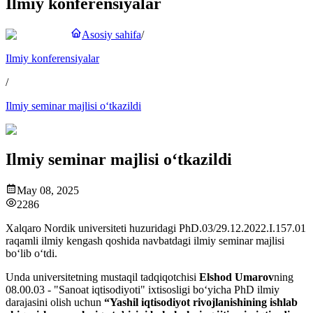
Ilmiy konferensiyalar
Asosiy sahifa
/
Ilmiy konferensiyalar
/
Ilmiy seminar majlisi o‘tkazildi
Ilmiy seminar majlisi o‘tkazildi
May 08, 2025
2286
Xalqaro Nordik universiteti huzuridagi PhD.03/29.12.2022.I.157.01
raqamli ilmiy kengash qoshida navbatdagi ilmiy seminar majlisi
bo‘lib o‘tdi.
Unda universitetning mustaqil tadqiqotchisi
Elshod Umarov
ning
08.00.03 - "Sanoat iqtisodiyoti" ixtisosligi bo‘yicha PhD ilmiy
darajasini olish uchun
“Yashil iqtisodiyot rivojlanishining ishlab