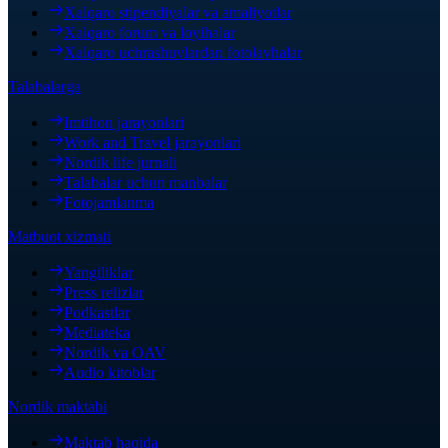
Xalqaro stipendiyalar va amaliyotlar
Xalqaro forum va loyihalar
Xalqaro uchrashuvlardan fotolavhalar
Talabalarga
Imtihon jarayonlari
Work and Travel jarayonlari
Nordik life jurnali
Talabalar uchun manbalar
Fotojamlanma
Matbuot xizmati
Yangiliklar
Press relizlar
Podkastlar
Mediateka
Nordik va OAV
Audio kitoblar
Nordik maktabi
Maktab haqida