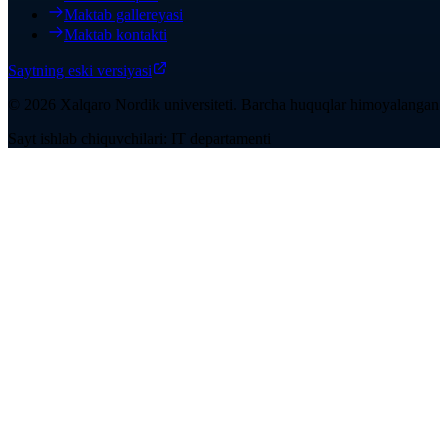
Maktab gallereyasi
Maktab kontakti
Saytning eski versiyasi
©
2026
Xalqaro Nordik universiteti
.
Barcha huquqlar himoyalangan
Sayt ishlab chiquvchilari: IT departamenti