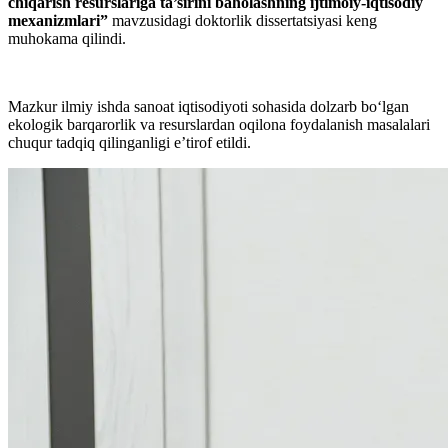
chiqarish resurslariga ta’sirini baholashning ijtimoiy-iqtisodiy
mexanizmlari”
mavzusidagi doktorlik dissertatsiyasi keng
muhokama qilindi.
Mazkur ilmiy ishda sanoat iqtisodiyoti sohasida dolzarb bo‘lgan
ekologik barqarorlik va resurslardan oqilona foydalanish masalalari
chuqur tadqiq qilinganligi eʼtirof etildi.