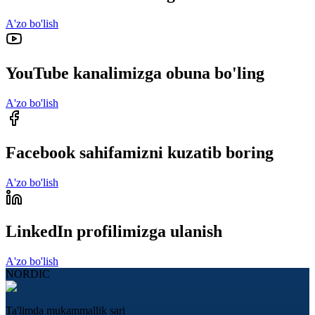
A'zo bo'lish
YouTube kanalimizga obuna bo'ling
A'zo bo'lish
Facebook sahifamizni kuzatib boring
A'zo bo'lish
LinkedIn profilimizga ulanish
A'zo bo'lish
NORDIC
Ta'limda mukammallik sari