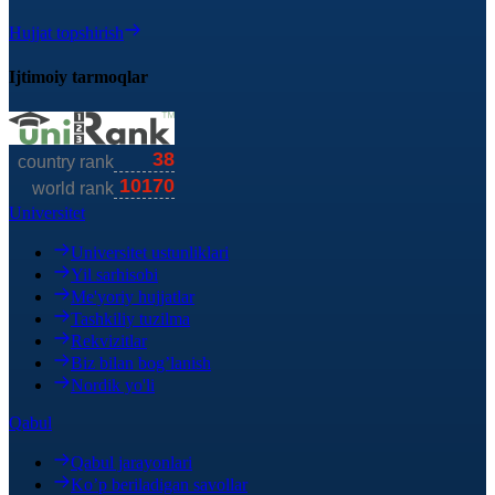
Hujjat topshirish
Ijtimoiy tarmoqlar
Universitet
Universitet ustunliklari
Yil sarhisobi
Me'yoriy hujjatlar
Tashkiliy tuzilma
Rekvizitlar
Biz bilan bog’lanish
Nordik yo'li
Qabul
Qabul jarayonlari
Ko’p beriladigan savollar