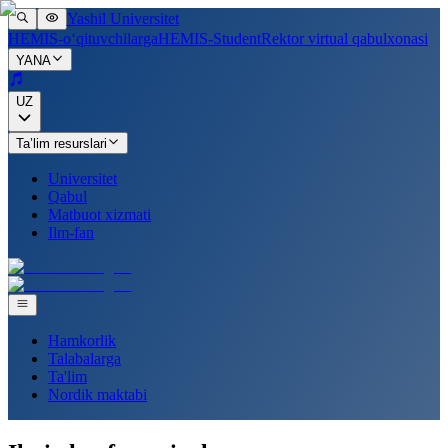
Yashil Universitet
HEMIS-o‘qituvchilarga
HEMIS-Student
Rektor virtual qabulxonasi
YANA
UZ
Ta’lim resurslari
Universitet
Qabul
Matbuot xizmati
Ilm-fan
Hamkorlik
Talabalarga
Ta'lim
Nordik maktabi