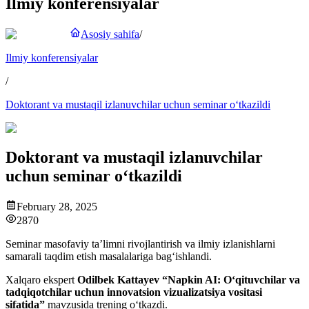
Ilmiy konferensiyalar
Asosiy sahifa
/
Ilmiy konferensiyalar
/
Doktorant va mustaqil izlanuvchilar uchun seminar o‘tkazildi
Doktorant va mustaqil izlanuvchilar
uchun seminar o‘tkazildi
February 28, 2025
2870
Seminar masofaviy ta’limni rivojlantirish va ilmiy izlanishlarni
samarali taqdim etish masalalariga bag‘ishlandi.
Xalqaro ekspert
Odilbek Kattayev “Napkin AI: O‘qituvchilar va
tadqiqotchilar uchun innovatsion vizualizatsiya vositasi
sifatida”
mavzusida trening o‘tkazdi.