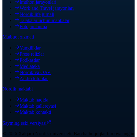
Imtihon jarayonlari
Work and Travel jarayonlari
Nordik life jurnali
Talabalar uchun manbalar
Fotojamlanma
Matbuot xizmati
Yangiliklar
Press relizlar
Podkastlar
Mediateka
Nordik va OAV
Audio kitoblar
Nordik maktabi
Maktab haqida
Maktab gallereyasi
Maktab kontakti
Saytning eski versiyasi
©
2026
Xalqaro Nordik universiteti
.
Barcha huquqlar himoyalangan