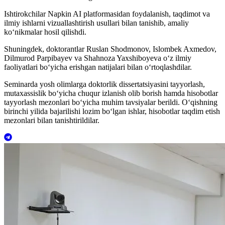
Ishtirokchilar Napkin AI platformasidan foydalanish, taqdimot va
ilmiy ishlarni vizuallashtirish usullari bilan tanishib, amaliy
ko‘nikmalar hosil qilishdi.
Shuningdek, doktorantlar Ruslan Shodmonov, Islombek Axmedov,
Dilmurod Parpibayev va Shahnoza Yaxshiboyeva o‘z ilmiy
faoliyatlari bo‘yicha erishgan natijalari bilan o‘rtoqlashdilar.
Seminarda yosh olimlarga doktorlik dissertatsiyasini tayyorlash,
mutaxassislik bo‘yicha chuqur izlanish olib borish hamda hisobotlar
tayyorlash mezonlari bo‘yicha muhim tavsiyalar berildi. O‘qishning
birinchi yilida bajarilishi lozim bo‘lgan ishlar, hisobotlar taqdim etish
mezonlari bilan tanishtirildilar.