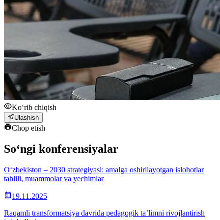
Ko‘rib chiqish
Ulashish
Chop etish
So‘ngi konferensiyalar
O‘zbekiston – 2030 strategiyasi: amalga oshirilayotgan islohotlar
tahlili, muammolar va yechimlar
19.11.2025
Raqamli transformatsiya davrida pedagogik ta’limni rivojlantirish