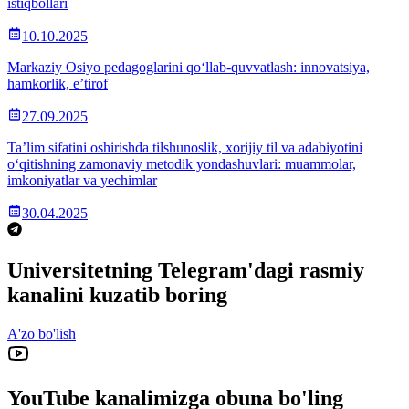
istiqbollari
10.10.2025
Markaziy Osiyo pedagoglarini qo‘llab-quvvatlash: innovatsiya,
hamkorlik, e’tirof
27.09.2025
Ta’lim sifatini oshirishda tilshunoslik, xorijiy til va adabiyotini
o‘qitishning zamonaviy metodik yondashuvlari: muammolar,
imkoniyatlar va yechimlar
30.04.2025
Universitetning Telegram'dagi rasmiy
kanalini kuzatib boring
A'zo bo'lish
YouTube kanalimizga obuna bo'ling