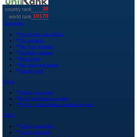
Universitet
Universitet ustunliklari
Yil sarhisobi
Me'yoriy hujjatlar
Tashkiliy tuzilma
Rekvizitlar
Biz bilan bog’lanish
Nordik yo'li
Qabul
Qabul jarayonlari
Ko’p beriladigan savollar
Ta'lim yo'nalishining kontrakt narxlari
Ta'lim
Ta'lim bosqichlari
Ta'lim resurslari