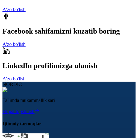
A'zo bo'lish
Facebook sahifamizni kuzatib boring
A'zo bo'lish
LinkedIn profilimizga ulanish
A'zo bo'lish
NORDIC
Ta'limda mukammallik sari
Hujjat topshirish
Ijtimoiy tarmoqlar