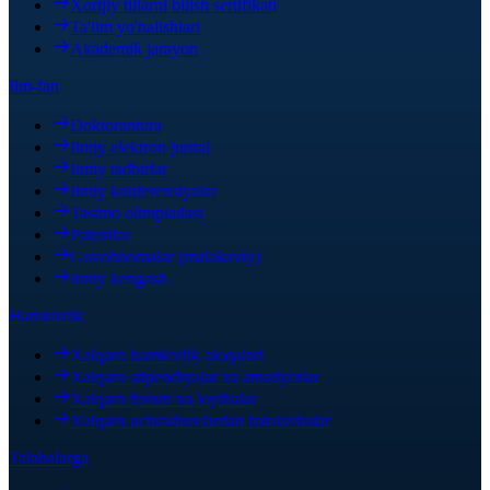
Xorijiy tillarni bilish sertifikati
Ta'lim yo'nalishlari
Akademik jarayon
Ilm-fan
Doktorantura
Ilmiy elektron jurnal
Ilmiy tadbirlar
Ilmiy konferensiyalar
Tasimo olimpiadasi
Patentlar
Guvohnomalar (malakaviy)
Ilmiy kengash
Hamkorlik
Xalqaro hamkorlik aloqalari
Xalqaro stipendiyalar va amaliyotlar
Xalqaro forum va loyihalar
Xalqaro uchrashuvlardan fotolavhalar
Talabalarga