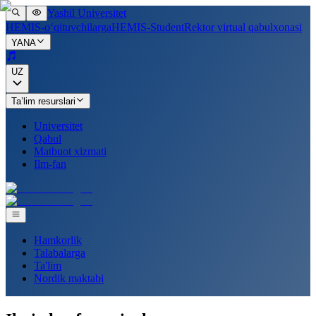
Yashil Universitet
HEMIS-o‘qituvchilarga
HEMIS-Student
Rektor virtual qabulxonasi
YANA
UZ
Ta’lim resurslari
Universitet
Qabul
Matbuot xizmati
Ilm-fan
Hamkorlik
Talabalarga
Ta'lim
Nordik maktabi