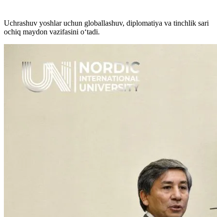
Uchrashuv yoshlar uchun globallashuv, diplomatiya va tinchlik sari
ochiq maydon vazifasini o‘tadi.