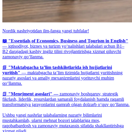
Nordik nashriyotidan ilm-fanga yangi tuhfalar!
📖 "Essentials of Economics, Business and Tourism in English"
— iqtisodiyot, biznes va turizm yo‘nalishlari talabalari uchun B1–
B2 darajadagi kasbiy ingliz tilini rivojlantirishga xizmat qiluvchi
zamonaviy qo‘llanma.
📘
"Maktabgacha ta’lim tashkilotlarida ish hujjatlarini
yuritish"
— maktabgacha ta’lim tizimida hujjatlarni yuritishning
nazariy asoslari va amaliy mexanizmlarini yorituvchi muhim
qo‘llanma.
📗
"Menejment asoslari" —
zamonaviy boshqaruv, strategik
fikrlash, liderlik, resurslardan samarali foydalanish hamda raqamli
transformatsiya jarayonlarini qamrab olgan dolzarb o‘quv qo‘llanma.
Ushbu yangi nashrlar talabalarning nazariy bilimlarini
mustahkamlab, ularni mehnat bozori talablariga mos,
raqobatbardosh va zamonaviy mutaxassis sifatida shakllantirishga
xizmat qiladi.