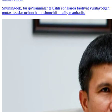
Shuningdek, bu qo‘llanmalar tegishli sohalarda faoliyat yuritayotgan
mutaxassislar uchun ham ishonchli amaliy manbadir.