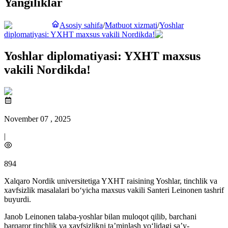
Yangiliklar
Asosiy sahifa
/
Matbuot xizmati
/
Yoshlar
diplomatiyasi: YXHT maxsus vakili Nordikda!
Yoshlar diplomatiyasi: YXHT maxsus
vakili Nordikda!
November 07 , 2025
|
894
Xalqaro Nordik universitetiga YXHT raisining Yoshlar, tinchlik va
xavfsizlik masalalari bo‘yicha maxsus vakili Santeri Leinonen tashrif
buyurdi.
Janob Leinonen talaba-yoshlar bilan muloqot qilib, barchani
barqaror tinchlik va xavfsizlikni ta’minlash yo‘lidagi saʼy-