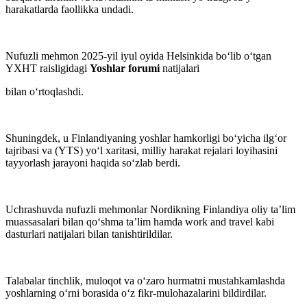
harakatlarda faollikka undadi.
Nufuzli mehmon 2025-yil iyul oyida Helsinkida bo‘lib o‘tgan
YXHT raisligidagi
Yoshlar forumi
natijalari
bilan o‘rtoqlashdi.
Shuningdek, u Finlandiyaning yoshlar hamkorligi bo‘yicha ilg‘or
tajribasi va (YTS) yo‘l xaritasi, milliy harakat rejalari loyihasini
tayyorlash jarayoni haqida so‘zlab berdi.
Uchrashuvda nufuzli mehmonlar Nordikning Finlandiya oliy taʼlim
muassasalari bilan qo‘shma taʼlim hamda work and travel kabi
dasturlari natijalari bilan tanishtirildilar.
Talabalar tinchlik, muloqot va o‘zaro hurmatni mustahkamlashda
yoshlarning o‘rni borasida o‘z fikr-mulohazalarini bildirdilar.