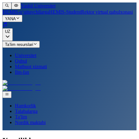
Yashil Universitet
HEMIS-o‘qituvchilarga
HEMIS-Student
Rektor virtual qabulxonasi
YANA
UZ
Ta’lim resurslari
Universitet
Qabul
Matbuot xizmati
Ilm-fan
Hamkorlik
Talabalarga
Ta'lim
Nordik maktabi