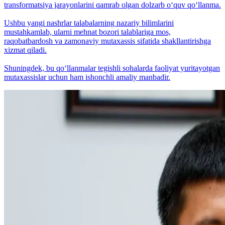
transformatsiya jarayonlarini qamrab olgan dolzarb o‘quv qo‘llanma.
Ushbu yangi nashrlar talabalarning nazariy bilimlarini
mustahkamlab, ularni mehnat bozori talablariga mos,
raqobatbardosh va zamonaviy mutaxassis sifatida shakllantirishga
xizmat qiladi.
Shuningdek, bu qo‘llanmalar tegishli sohalarda faoliyat yuritayotgan
mutaxassislar uchun ham ishonchli amaliy manbadir.