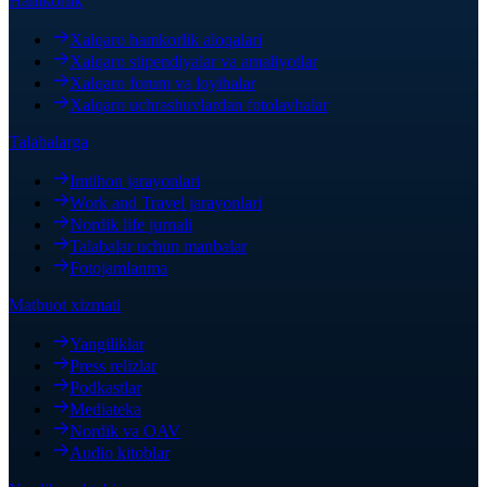
Hamkorlik
Xalqaro hamkorlik aloqalari
Xalqaro stipendiyalar va amaliyotlar
Xalqaro forum va loyihalar
Xalqaro uchrashuvlardan fotolavhalar
Talabalarga
Imtihon jarayonlari
Work and Travel jarayonlari
Nordik life jurnali
Talabalar uchun manbalar
Fotojamlanma
Matbuot xizmati
Yangiliklar
Press relizlar
Podkastlar
Mediateka
Nordik va OAV
Audio kitoblar