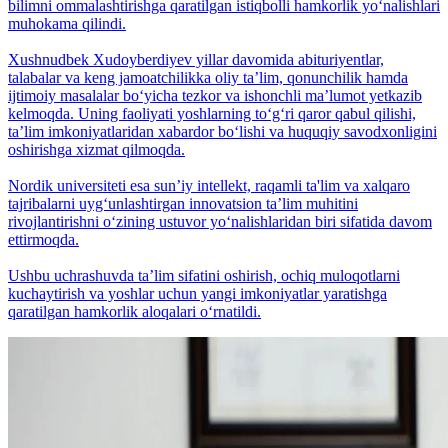
bilimni ommalashtirishga qaratilgan istiqbolli hamkorlik yo‘nalishlari
muhokama qilindi.
Xushnudbek Xudoyberdiyev yillar davomida abituriyentlar,
talabalar va keng jamoatchilikka oliy taʼlim, qonunchilik hamda
ijtimoiy masalalar bo‘yicha tezkor va ishonchli maʼlumot yetkazib
kelmoqda. Uning faoliyati yoshlarning to‘g‘ri qaror qabul qilishi,
taʼlim imkoniyatlaridan xabardor bo‘lishi va huquqiy savodxonligini
oshirishga xizmat qilmoqda.
Nordik universiteti esa sunʼiy intellekt, raqamli ta'lim va xalqaro
tajribalarni uyg‘unlashtirgan innovatsion taʼlim muhitini
rivojlantirishni o‘zining ustuvor yo‘nalishlaridan biri sifatida davom
ettirmoqda.
Ushbu uchrashuvda taʼlim sifatini oshirish, ochiq muloqotlarni
kuchaytirish va yoshlar uchun yangi imkoniyatlar yaratishga
qaratilgan hamkorlik aloqalari o‘rnatildi.