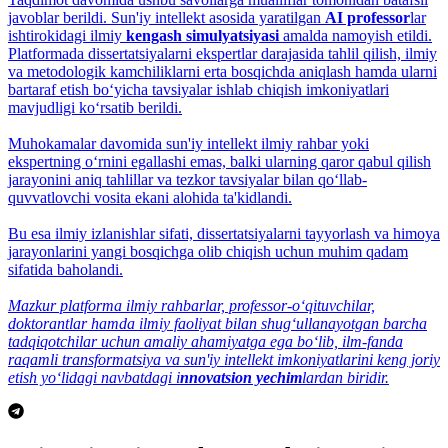
javoblar berildi. Sun'iy intellekt asosida yaratilgan
AI professor
lar
ishtirokidagi ilmiy
kengash simulyatsiyasi
amalda namoyish etildi.
Platformada dissertatsiyalarni ekspertlar darajasida tahlil qilish, ilmiy
va metodologik kamchiliklarni erta bosqichda aniqlash hamda ularni
bartaraf etish bo‘yicha tavsiyalar ishlab chiqish imkoniyatlari
mavjudligi ko‘rsatib berildi.
Muhokamalar davomida sun'iy intellekt ilmiy rahbar yoki
ekspertning o‘rnini egallashi emas, balki ularning qaror qabul qilish
jarayonini aniq tahlillar va tezkor tavsiyalar bilan qo‘llab-
quvvatlovchi vosita ekani alohida ta'kidlandi.
Bu esa ilmiy izlanishlar sifati, dissertatsiyalarni tayyorlash va himoya
jarayonlarini yangi bosqichga olib chiqish uchun muhim qadam
sifatida baholandi.
Mazkur platforma ilmiy rahbarlar, professor-o‘qituvchilar,
doktorantlar hamda ilmiy faoliyat bilan shug‘ullanayotgan barcha
tadqiqotchilar uchun amaliy ahamiyatga ega bo‘lib, ilm-fanda
raqamli transformatsiya va sun'iy intellekt imkoniyatlarini keng joriy
etish yo‘lidagi navbatdagi i
nnovatsion yechim
lardan biridir.