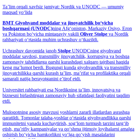
Taʼlim orqali xavfsiz jamiyat: Nordik va UNODC — umumiy
maqsad yo‘lida
BMT Giyohvand moddalar va jinoyatchilik bo‘yicha
boshqarmasi (UNODC)
ning Afg‘oniston, Markaziy Osiyo, Eron
va Pokiston bo‘yicha mintaqaviy vakili
Oliver Stolpe
va Nordik
rahbariyati o‘rtasida muhim uchrashuv o‘tkazildi.
Uchrashuv davomida janob
Stolpe
UNODCning giyohvand
moddalar savdosi, transmilliy jinoyatchilik, korrupsiya va boshqa
zamonaviy tahdidlarga qarshi kurashdagi xalqaro tajribasi haqida
keng maʼlumot berdi. Bugungi kunda giyohvandlik va transmilliy
jinoyatchilikka qarshi kurash taʼlim, maʼrifat va profilaktika orqali
samarali natija berayotganini eʼtirof etdi.
Universitet rahbariyati esa Nordikning taʼlim, innovatsiya va
biznesni birlashtirgan zamonaviy hub sifatidagi faoliyatini taqdim
etdi.
Muloqotning asosiy mavzusi yoshlarni zararli illatlardan asrashga
qaratildi. Tomonlar talaba-yoshlar o‘rtasida giyohvandlikka qarshi
immunitetni yanada kuchaytirish, sog‘lom turmush tarzini targ‘ib
etish, maʼrifiy kampaniyalar va qo‘shma ijtimoiy loyihalarni amalga
oshirish bo‘yicha hamkorlikni yo‘lga qo‘yish masalalarini