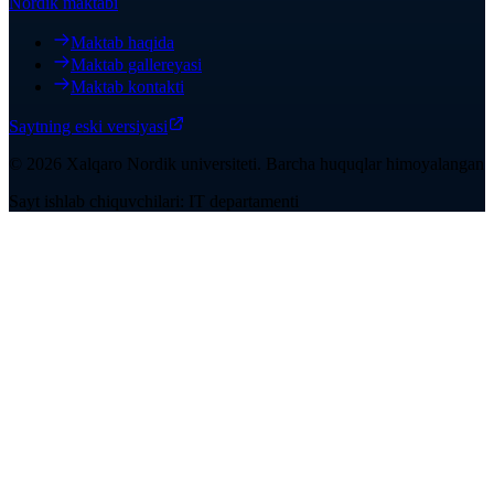
Nordik maktabi
Maktab haqida
Maktab gallereyasi
Maktab kontakti
Saytning eski versiyasi
©
2026
Xalqaro Nordik universiteti
.
Barcha huquqlar himoyalangan
Sayt ishlab chiquvchilari: IT departamenti