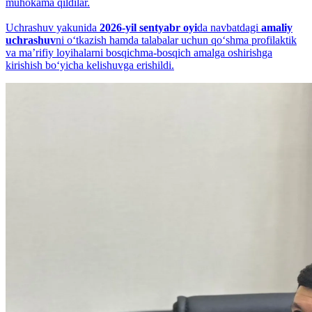
muhokama qildilar.
Uchrashuv yakunida
2026-yil sentyabr oyi
da navbatdagi
amaliy
uchrashuv
ni o‘tkazish hamda talabalar uchun qo‘shma profilaktik
va maʼrifiy loyihalarni bosqichma-bosqich amalga oshirishga
kirishish bo‘yicha kelishuvga erishildi.