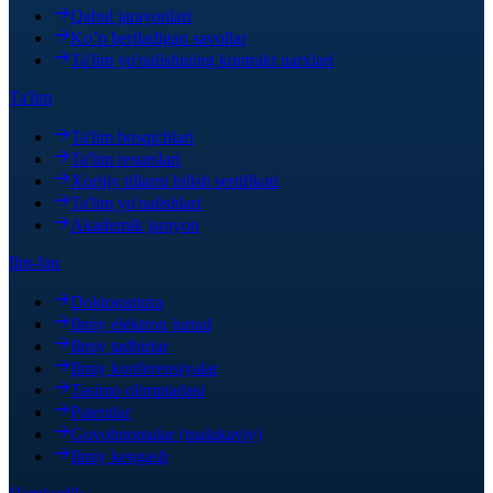
Qabul jarayonlari
Ko’p beriladigan savollar
Ta'lim yo'nalishining kontrakt narxlari
Ta'lim
Ta'lim bosqichlari
Ta'lim resurslari
Xorijiy tillarni bilish sertifikati
Ta'lim yo'nalishlari
Akademik jarayon
Ilm-fan
Doktorantura
Ilmiy elektron jurnal
Ilmiy tadbirlar
Ilmiy konferensiyalar
Tasimo olimpiadasi
Patentlar
Guvohnomalar (malakaviy)
Ilmiy kengash