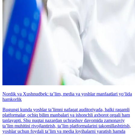
Nordik va Xushnudbek: taʼlim, media va yoshlar manfaatlari yo‘lida
hamkorlik
Bugungi kunda yoshlar taʼlimni nafaqat auditoriyada, balki raqamli
platformalar, ochiq bilim manbalari va ishonchli axborot orqali ham
tanlayapti. Shu nuqtai nazardan uchrashuv davomida zamonaviy
taʼlim muhitini rivojlantirish, taʼlim platformalarini takomillashtirish,
yoshlar uchun foydali taʼlim va media loyihalarni yaratish hamda