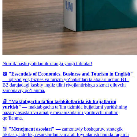
Nordik nashriyotidan ilm-fanga yangi tuhfalar!
📖 "Essentials of Economics, Business and Tourism in English"
— iqtisodiyot, biznes va turizm yo‘nalishlari talabalari uchun B1–
B2 darajadagi kasbiy ingliz tilini rivojlantirishga xizmat qiluvchi
zamonaviy qo‘llanma.
📘
"Maktabgacha ta’lim tashkilotlarida ish hujjatlarini
yuritish"
— maktabgacha ta’lim tizimida hujjatlarni yuritishning
nazariy asoslari va amaliy mexanizmlarini yorituvchi muhim
qo‘llanma.
📗
"Menejment asoslari" —
zamonaviy boshqaruv, strategik
fikrlash, liderlik, resurslardan samarali foydalanish hamda raqamli