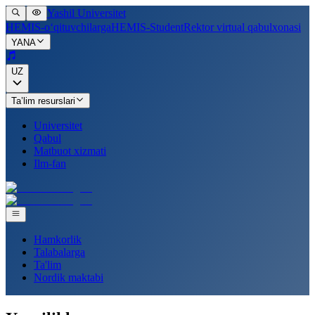
Yashil Universitet
HEMIS-o‘qituvchilarga
HEMIS-Student
Rektor virtual qabulxonasi
YANA
UZ
Ta’lim resurslari
Universitet
Qabul
Matbuot xizmati
Ilm-fan
Hamkorlik
Talabalarga
Ta'lim
Nordik maktabi