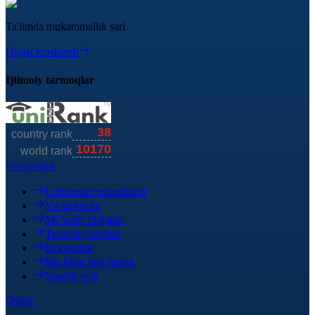
Ta'limda mukammallik sari
Hujjat topshirish
Ijtimoiy tarmoqlar
Universitet
Universitet ustunliklari
Yil sarhisobi
Me'yoriy hujjatlar
Tashkiliy tuzilma
Rekvizitlar
Biz bilan bog’lanish
Nordik yo'li
Qabul