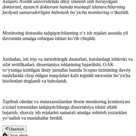
Xalqaro Nordik universitetida ilmiy izlanish olib borayotgan
doktorant, tayanch doktorant hamda mustaqil izlanuvchilarning
faoliyati samaradorligini baholash bo‘yicha monitoring o‘tkazildi.
Monitoring doirasida tadqiqotchilarning o‘z ish rejalari asosida yil
davomida amalga oshirgan ishlari ko‘rib chiqildi.
Jumladan, ish reja va metodologik dasturlari, kurslardagi ishtiroki va
sifat sertifikatlari, dissertatsiya ishlarining bajarilishi, OAK
ro‘yxatiga kiritilgan ilmiy jurnallar hamda Scopus tizimining davriy
nashrlarida chop etilgan maqolalari kabi tegishli mezonlar bo‘yicha
hisobotlari tinglandi va baholandi.
Tajribali olimlar va mutaxassislardan iborat monitoring komissiyasi
a'zolari tomonidan tadqiqotchilarga dissertatsiya ishini sifatli
bajarish, shaxsiy ish rejalarini samarali amalga oshirish yuzasidan
yo‘nalish va maslahatlar berildi.
Ulashish
Chop etish