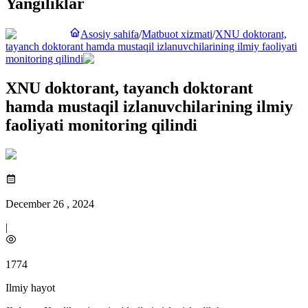
Yangiliklar
Asosiy sahifa
/
Matbuot xizmati
/
XNU doktorant,
tayanch doktorant hamda mustaqil izlanuvchilarining ilmiy faoliyati
monitoring qilindi
XNU doktorant, tayanch doktorant
hamda mustaqil izlanuvchilarining ilmiy
faoliyati monitoring qilindi
December 26 , 2024
|
1774
Ilmiy hayot