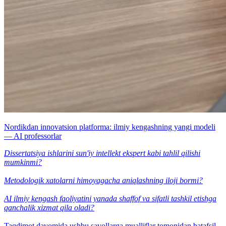
Nordikdan innovatsion platforma: ilmiy kengashning yangi modeli
— AI professorlar
Dissertatsiya ishlarini sun'iy intellekt ekspert kabi tahlil qilishi
mumkinmi?
Metodologik xatolarni himoyagacha aniqlashning iloji bormi?
AI ilmiy kengash faoliyatini yanada shaffof va sifatli tashkil etishga
qanchalik xizmat qila oladi?
Taqdimot davomida ushbu savollarga mualliflar tomonidan batafsil