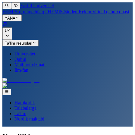
Yashil Universitet
HEMIS-o‘qituvchilarga
HEMIS-Student
Rektor virtual qabulxonasi
YANA
UZ
Ta’lim resurslari
Universitet
Qabul
Matbuot xizmati
Ilm-fan
Hamkorlik
Talabalarga
Ta'lim
Nordik maktabi