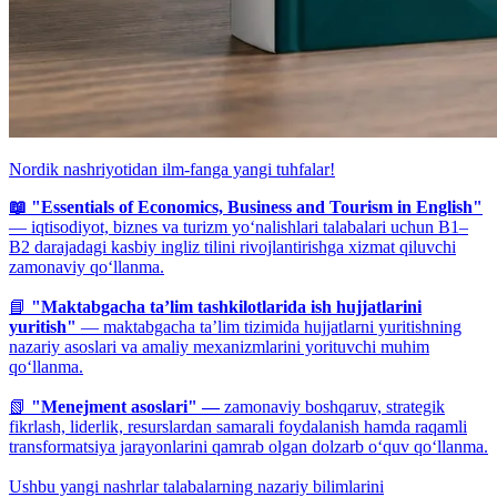
Nordik nashriyotidan ilm-fanga yangi tuhfalar!
📖 "Essentials of Economics, Business and Tourism in English"
— iqtisodiyot, biznes va turizm yo‘nalishlari talabalari uchun B1–
B2 darajadagi kasbiy ingliz tilini rivojlantirishga xizmat qiluvchi
zamonaviy qo‘llanma.
📘
"Maktabgacha ta’lim tashkilotlarida ish hujjatlarini
yuritish"
— maktabgacha ta’lim tizimida hujjatlarni yuritishning
nazariy asoslari va amaliy mexanizmlarini yorituvchi muhim
qo‘llanma.
📗
"Menejment asoslari" —
zamonaviy boshqaruv, strategik
fikrlash, liderlik, resurslardan samarali foydalanish hamda raqamli
transformatsiya jarayonlarini qamrab olgan dolzarb o‘quv qo‘llanma.
Ushbu yangi nashrlar talabalarning nazariy bilimlarini