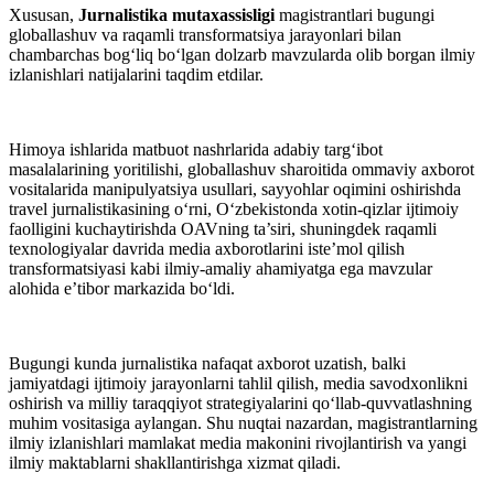
Xususan,
Jurnalistika mutaxassisligi
magistrantlari bugungi
globallashuv va raqamli transformatsiya jarayonlari bilan
chambarchas bog‘liq bo‘lgan dolzarb mavzularda olib borgan ilmiy
izlanishlari natijalarini taqdim etdilar.
Himoya ishlarida matbuot nashrlarida adabiy targ‘ibot
masalalarining yoritilishi, globallashuv sharoitida ommaviy axborot
vositalarida manipulyatsiya usullari, sayyohlar oqimini oshirishda
travel jurnalistikasining o‘rni, O‘zbekistonda xotin-qizlar ijtimoiy
faolligini kuchaytirishda OAVning ta’siri, shuningdek raqamli
texnologiyalar davrida media axborotlarini iste’mol qilish
transformatsiyasi kabi ilmiy-amaliy ahamiyatga ega mavzular
alohida e’tibor markazida bo‘ldi.
Bugungi kunda jurnalistika nafaqat axborot uzatish, balki
jamiyatdagi ijtimoiy jarayonlarni tahlil qilish, media savodxonlikni
oshirish va milliy taraqqiyot strategiyalarini qo‘llab-quvvatlashning
muhim vositasiga aylangan. Shu nuqtai nazardan, magistrantlarning
ilmiy izlanishlari mamlakat media makonini rivojlantirish va yangi
ilmiy maktablarni shakllantirishga xizmat qiladi.