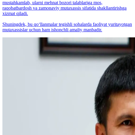
mustahkamlab, ularni mehnat bozori talablariga mos,
raqobatbardosh va zamonaviy mutaxassis sifatida shakllantirishga
xizmat qiladi.
Shuningdek, bu qo‘llanmalar tegishli sohalarda faoliyat yuritayotgan
mutaxassislar uchun ham ishonchli amaliy manbadir.