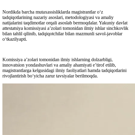
Nordikda barcha mutaxassisliklarda magistrantlar o‘z
tadqiqotlarining nazariy asoslari, metodologiyasi va amaliy
natijalarini taqdimotlar orqali asoslab bermoqdalar. Yakuniy davlat
attestatsiya komissiyasi a’zolari tomonidan ilmiy ishlar sinchkovlik
bilan tahlil qilinib, tadqiqotchilar bilan mazmunli savol-javoblar
o‘tkazilyapti.
Komissiya a’zolari tomonidan ilmiy ishlarning dolzarbligi,
innovatsion yondashuvlari va amaliy ahamiyati e’tirof etilib,
magistrantlarga kelgusidagi ilmiy faoliyatlari hamda tadqiqotlarini
rivojlantirish bo‘yicha zarur tavsiyalar berilmoqda.