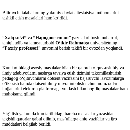
Bitiruvchi talabalarning yakuniy davlat attestatsiya imtihonlarini
tashkil etish masalalari ham ko‘rildi.
“Xalq so‘zi”
va
“Народное слово”
gazetalari bosh muharriri,
taniqli adib va jamoat arbobi
O‘tkir Rahmat
ga universitetning
“Faxriy professori”
unvonini berish taklifi bir ovozdan yoqlandi.
Kun tartibidagi asosiy masalalar bilan bir qatorda o‘quv-uslubiy va
ilmiy adabiyotlarni nashrga tavsiya etish tizimini takomillashtirish,
pedagog-o‘qituvchilarni dotsent vazifasini bajaruvchi lavozimlarga
o‘tkazish hamda dotsent ilmiy unvonini olish uchun nomzodlar
hujjatlarini elektron platformaga yuklash bilan bog‘liq masalalar ham
muhokama qilindi.
Yig‘ilish yakunida kun tartibidagi barcha masalalar yuzasidan
tegishli qarorlar qabul qilinib, mas’ullarga aniq vazifalar va ijro
muddatlari belgilab berildi.