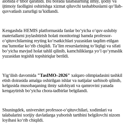
alohida e’tibor qaratildi. Bu borada talabalarning ilmiy, ijodiy va
ijtimoiy faolligini oshirishga xizmat qiluvchi tashabbuslarni qo‘llab-
quvvatlash zarurligi ta’kidlandi.
Kengashda HEMIS platformasida fanlar bo‘yicha o‘quv-uslubiy
materiallarni joylashtirish holati monitoringi hamda professor-
o‘qituvchilarning reyting ko‘rsatkichlari yuzasidan taqdim etilgan
ma’lumotlar ko‘rib chiqildi. Ta’lim resurslarining to‘liqligi va sifati
bo‘yicha mavjud holat tahlil qilinib, kamchiliklarga yo‘l qo‘ymaslik
yuzasidan tegishli topshiriqlar berildi.
Yig‘ilish davomida
"TasIMO–2026"
xalqaro olimpiadasini tashkil
etish doirasida amalga oshirilgan ishlar va natijalar sarhisob qilinib,
kelgusida musobaqaning ilmiy salohiyati va qamrovini yanada
kengaytirish bo‘yicha chora-tadbirlar belgilandi.
Shuningdek, universitet professor-o‘qituvchilari, xodimlari va
talabalarini xorijiy davlatlarga yuborish tartibini belgilovchi nizom
loyihasi ko‘rib chiqildi.