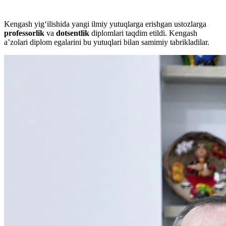
Kengash yig‘ilishida yangi ilmiy yutuqlarga erishgan ustozlarga
professorlik
va
dotsentlik
diplomlari taqdim etildi. Kengash
aʼzolari diplom egalarini bu yutuqlari bilan samimiy tabrikladilar.