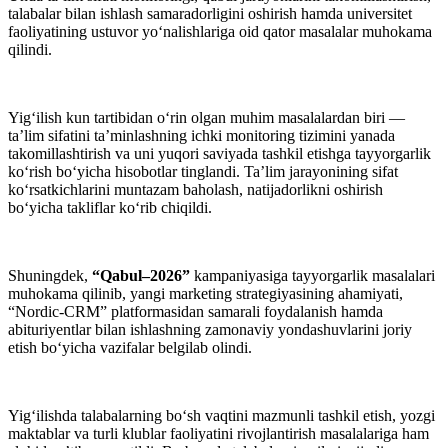
talabalar bilan ishlash samaradorligini oshirish hamda universitet
faoliyatining ustuvor yo‘nalishlariga oid qator masalalar muhokama
qilindi.
Yig‘ilish kun tartibidan o‘rin olgan muhim masalalardan biri —
ta’lim sifatini ta’minlashning ichki monitoring tizimini yanada
takomillashtirish va uni yuqori saviyada tashkil etishga tayyorgarlik
ko‘rish bo‘yicha hisobotlar tinglandi. Ta’lim jarayonining sifat
ko‘rsatkichlarini muntazam baholash, natijadorlikni oshirish
bo‘yicha takliflar ko‘rib chiqildi.
Shuningdek,
“Qabul–2026”
kampaniyasiga tayyorgarlik masalalari
muhokama qilinib, yangi marketing strategiyasining ahamiyati,
“Nordic-CRM” platformasidan samarali foydalanish hamda
abituriyentlar bilan ishlashning zamonaviy yondashuvlarini joriy
etish bo‘yicha vazifalar belgilab olindi.
Yig‘ilishda talabalarning bo‘sh vaqtini mazmunli tashkil etish, yozgi
maktablar va turli klublar faoliyatini rivojlantirish masalalariga ham