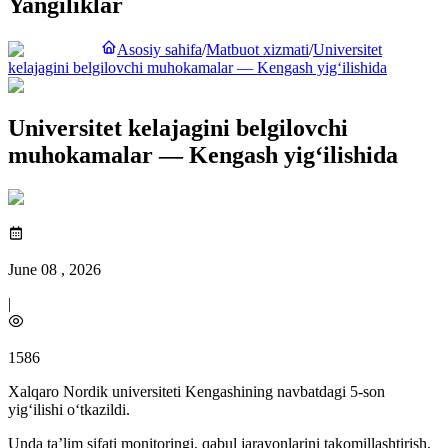
Yangiliklar
Asosiy sahifa
/
Matbuot xizmati
/
Universitet
kelajagini belgilovchi muhokamalar — Kengash yig‘ilishida
Universitet kelajagini belgilovchi
muhokamalar — Kengash yig‘ilishida
June 08 , 2026
|
1586
Xalqaro Nordik universiteti Kengashining navbatdagi 5-son
yig‘ilishi o‘tkazildi.
Unda ta’lim sifati monitoringi, qabul jarayonlarini takomillashtirish,