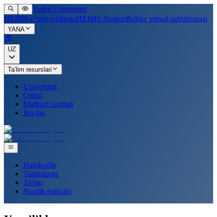
Yashil Universitet
HEMIS-o‘qituvchilarga
HEMIS-Student
Rektor virtual qabulxonasi
YANA
UZ
Ta’lim resurslari
Universitet
Qabul
Matbuot xizmati
Ilm-fan
Hamkorlik
Talabalarga
Ta'lim
Nordik maktabi