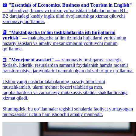
📖 "Essentials of Economics, Business and Tourism in English"
— iqtisodiyot, biznes va turizm yo‘nalishlari talabalari uchun B1–
B2 darajadagi kasbiy ingliz tilini rivojlantirishga xizmat qiluvchi
zamonaviy qo‘llanma.
📘
"Maktabgacha ta’lim tashkilotlarida ish hujjatlarini
yuritish"
— maktabgacha ta’lim tizimida hujjatlarni yuritishning
nazariy asoslari va amaliy mexanizmlarini yorituvchi muhim
qo‘llanma.
📗
"Menejment asoslari" —
zamonaviy boshqaruv, strategik
fikrlash, liderlik, resurslardan samarali foydalanish hamda raqamli
transformatsiya jarayonlarini qamrab olgan dolzarb o‘quv qo‘llanma.
Ushbu yangi nashrlar talabalarning nazariy bilimlarini
mustahkamlab, ularni mehnat bozori talablariga mos,
raqobatbardosh va zamonaviy mutaxassis sifatida shakllantirishga
xizmat qiladi.
Shuningdek, bu qo‘llanmalar tegishli sohalarda faoliyat yuritayotgan
mutaxassislar uchun ham ishonchli amaliy manbadir.