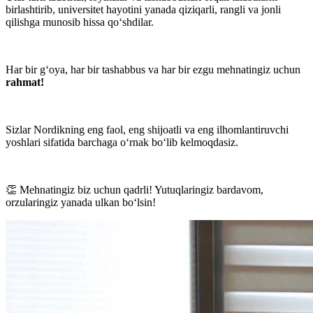
birlashtirib, universitet hayotini yanada qiziqarli, rangli va jonli
qilishga munosib hissa qo‘shdilar.
Har bir g‘oya, har bir tashabbus va har bir ezgu mehnatingiz uchun
rahmat!
Sizlar Nordikning eng faol, eng shijoatli va eng ilhomlantiruvchi
yoshlari sifatida barchaga o‘rnak bo‘lib kelmoqdasiz.
👏 Mehnatingiz biz uchun qadrli! Yutuqlaringiz bardavom,
orzularingiz yanada ulkan bo‘lsin!