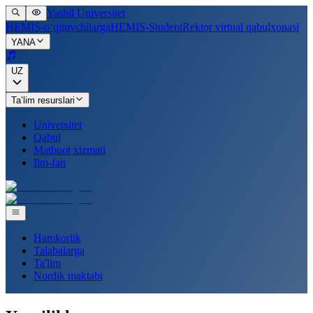
Yashil Universitet
HEMIS-o‘qituvchilarga
HEMIS-Student
Rektor virtual qabulxonasi
YANA
UZ
Ta’lim resurslari
Universitet
Qabul
Matbuot xizmati
Ilm-fan
Hamkorlik
Talabalarga
Ta'lim
Nordik maktabi