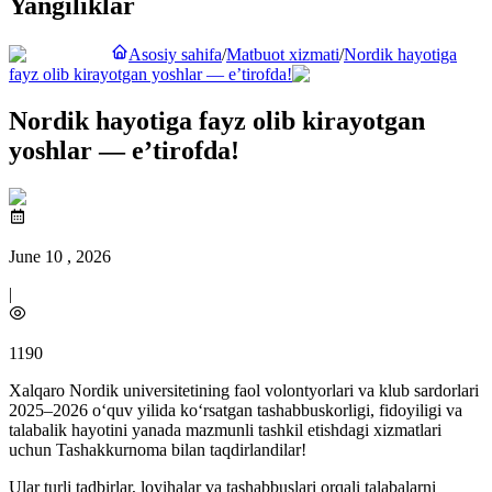
Yangiliklar
Asosiy sahifa
/
Matbuot xizmati
/
Nordik hayotiga
fayz olib kirayotgan yoshlar — e’tirofda!
Nordik hayotiga fayz olib kirayotgan
yoshlar — e’tirofda!
June 10 , 2026
|
1190
Xalqaro Nordik universitetining faol volontyorlari va klub sardorlari
2025–2026 o‘quv yilida ko‘rsatgan tashabbuskorligi, fidoyiligi va
talabalik hayotini yanada mazmunli tashkil etishdagi xizmatlari
uchun Tashakkurnoma bilan taqdirlandilar!
Ular turli tadbirlar, loyihalar va tashabbuslari orqali talabalarni