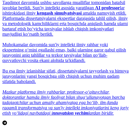
Taqdimot davomida ushbu savollarga mualliflar tomonidan batafsil
javoblar berildi. Sun'iy intellekt asosida yaratilgan
AI professor
lar
ishtirokidagi ilmiy
kengash simulyatsiyasi
amalda namoyish etildi.
Platformada dissertatsiyalarni ekspertlar darajasida tahlil qilish, ilmiy
va metodologik kamchiliklarni erta bosqichda aniqlash hamda ularni
bartaraf etish bo‘yicha tavsiyalar ishlab chiqish imkoniyatlari
mavjudligi ko‘rsatib berildi.
Muhokamalar davomida sun'iy intellekt ilmiy rahbar yoki
ekspertning o‘rnini egallashi emas, balki ularning qaror qabul qilish
jarayonini aniq tahlillar va tezkor tavsiyalar bilan qo‘llab-
quvvatlovchi vosita ekani alohida ta'kidlandi.
Bu esa ilmiy izlanishlar sifati, dissertatsiyalarni tayyorlash va himoya
jarayonlarini yangi bosqichga olib chiqish uchun muhim qadam
sifatida baholandi.
Mazkur platforma ilmiy rahbarlar, professor-o‘qituvchilar,
doktorantlar hamda ilmiy faoliyat bilan shug‘ullanayotgan barcha
tadqiqotchilar uchun amaliy ahamiyatga ega bo‘lib, ilm-fanda
raqamli transformatsiya va sun'iy intellekt imkoniyatlarini keng joriy
etish yo‘lidagi navbatdagi i
nnovatsion yechim
lardan biridir.