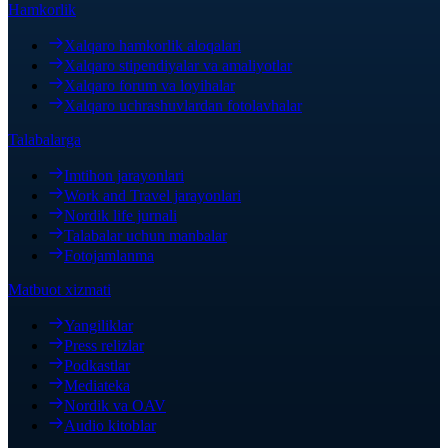
Hamkorlik
Xalqaro hamkorlik aloqalari
Xalqaro stipendiyalar va amaliyotlar
Xalqaro forum va loyihalar
Xalqaro uchrashuvlardan fotolavhalar
Talabalarga
Imtihon jarayonlari
Work and Travel jarayonlari
Nordik life jurnali
Talabalar uchun manbalar
Fotojamlanma
Matbuot xizmati
Yangiliklar
Press relizlar
Podkastlar
Mediateka
Nordik va OAV
Audio kitoblar