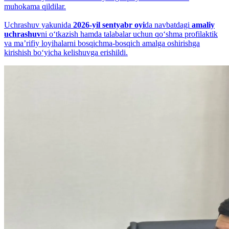
muhokama qildilar.
Uchrashuv yakunida
2026-yil sentyabr oyi
da navbatdagi
amaliy
uchrashuv
ni o‘tkazish hamda talabalar uchun qo‘shma profilaktik
va maʼrifiy loyihalarni bosqichma-bosqich amalga oshirishga
kirishish bo‘yicha kelishuvga erishildi.