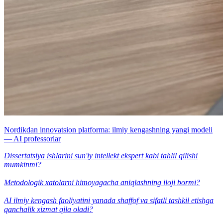
Nordikdan innovatsion platforma: ilmiy kengashning yangi modeli
— AI professorlar
Dissertatsiya ishlarini sun'iy intellekt ekspert kabi tahlil qilishi
mumkinmi?
Metodologik xatolarni himoyagacha aniqlashning iloji bormi?
AI ilmiy kengash faoliyatini yanada shaffof va sifatli tashkil etishga
qanchalik xizmat qila oladi?