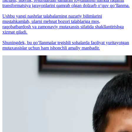
fikrlash, liderlik, resurslardan samarali foydalanish hamda raqamli
transformatsiya jarayonlarini qamrab olgan dolzarb o‘quv qo‘llanma.
Ushbu yangi nashrlar talabalarning nazariy bilimlarini
mustahkamlab, ularni mehnat bozori talablariga mos,
raqobatbardosh va zamonaviy mutaxassis sifatida shakllantirishga
xizmat qiladi.
Shuningdek, bu qo‘llanmalar tegishli sohalarda faoliyat yuritayotgan
mutaxassislar uchun ham ishonchli amaliy manbadir.