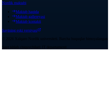
Nordik maktabi
Maktab haqida
Maktab gallereyasi
Maktab kontakti
Saytning eski versiyasi
©
2026
Xalqaro Nordik universiteti
.
Barcha huquqlar himoyalangan
Sayt ishlab chiquvchilari: IT departamenti