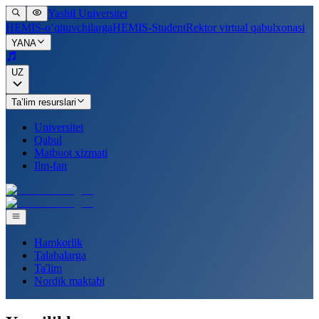
Yashil Universitet
HEMIS-o‘qituvchilarga
HEMIS-Student
Rektor virtual qabulxonasi
YANA
UZ
Ta’lim resurslari
Universitet
Qabul
Matbuot xizmati
Ilm-fan
Hamkorlik
Talabalarga
Ta'lim
Nordik maktabi