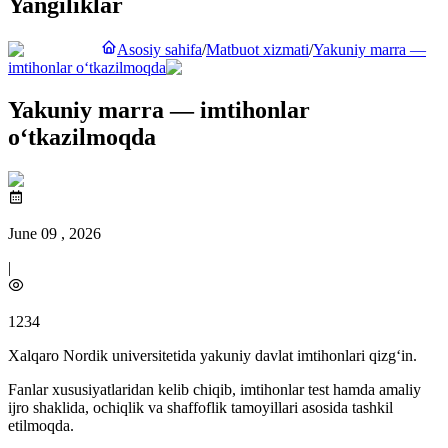
Yangiliklar
Asosiy sahifa
/
Matbuot xizmati
/
Yakuniy marra —
imtihonlar o‘tkazilmoqda
Yakuniy marra — imtihonlar
o‘tkazilmoqda
June 09 , 2026
|
1234
Xalqaro Nordik universitetida yakuniy davlat imtihonlari qizg‘in.
Fanlar xususiyatlaridan kelib chiqib, imtihonlar test hamda amaliy
ijro shaklida, ochiqlik va shaffoflik tamoyillari asosida tashkil
etilmoqda.