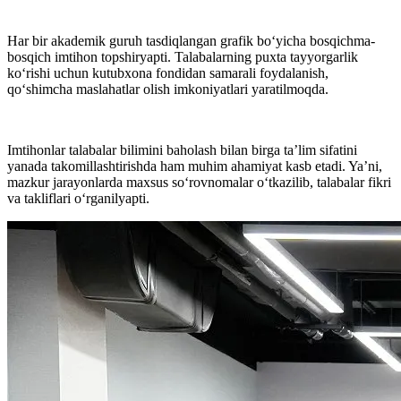
Har bir akademik guruh tasdiqlangan grafik bo‘yicha bosqichma-
bosqich imtihon topshiryapti. Talabalarning puxta tayyorgarlik
ko‘rishi uchun kutubxona fondidan samarali foydalanish,
qo‘shimcha maslahatlar olish imkoniyatlari yaratilmoqda.
Imtihonlar talabalar bilimini baholash bilan birga ta’lim sifatini
yanada takomillashtirishda ham muhim ahamiyat kasb etadi. Yaʼni,
mazkur jarayonlarda maxsus so‘rovnomalar o‘tkazilib, talabalar fikri
va takliflari o‘rganilyapti.