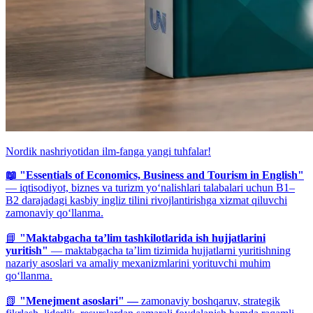
Nordik nashriyotidan ilm-fanga yangi tuhfalar!
📖 "Essentials of Economics, Business and Tourism in English"
— iqtisodiyot, biznes va turizm yo‘nalishlari talabalari uchun B1–
B2 darajadagi kasbiy ingliz tilini rivojlantirishga xizmat qiluvchi
zamonaviy qo‘llanma.
📘
"Maktabgacha ta’lim tashkilotlarida ish hujjatlarini
yuritish"
— maktabgacha ta’lim tizimida hujjatlarni yuritishning
nazariy asoslari va amaliy mexanizmlarini yorituvchi muhim
qo‘llanma.
📗
"Menejment asoslari" —
zamonaviy boshqaruv, strategik