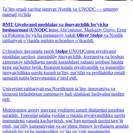
Taʼlim orqali xavfsiz jamiyat: Nordik va UNODC — umumiy
maqsad yo‘lida
BMT Giyohvand moddalar va jinoyatchilik bo‘yicha
boshqarmasi (UNODC)
ning Afg‘oniston, Markaziy Osiyo, Eron
va Pokiston bo‘yicha mintaqaviy vakili
Oliver Stolpe
va Nordik
rahbariyati o‘rtasida muhim uchrashuv o‘tkazildi.
Uchrashuv davomida janob
Stolpe
UNODCning giyohvand
moddalar savdosi, transmilliy jinoyatchilik, korrupsiya va boshqa
zamonaviy tahdidlarga qarshi kurashdagi xalqaro tajribasi haqida
keng maʼlumot berdi. Bugungi kunda giyohvandlik va transmilliy
jinoyatchilikka qarshi kurash taʼlim, maʼrifat va profilaktika orqali
samarali natija berayotganini eʼtirof etdi.
Universitet rahbariyati esa Nordikning taʼlim, innovatsiya va
biznesni birlashtirgan zamonaviy hub sifatidagi faoliyatini taqdim
etdi.
Muloqotning asosiy mavzusi yoshlarni zararli illatlardan asrashga
qaratildi. Tomonlar talaba-yoshlar o‘rtasida giyohvandlikka qarshi
immunitetni yanada kuchaytirish, sog‘lom turmush tarzini targ‘ib
etish, maʼrifiy kampaniyalar va qo‘shma ijtimoiy loyihalarni amalga
oshirish bo‘yicha hamkorlikni yo‘lga qo‘yish masalalarini