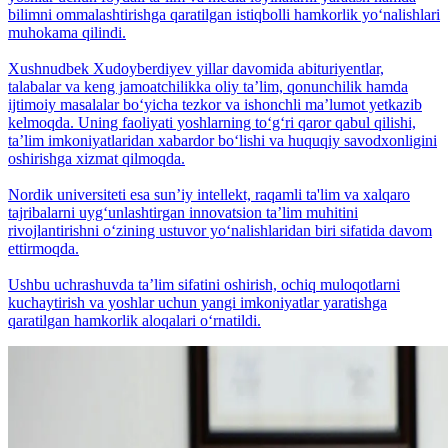
bilimni ommalashtirishga qaratilgan istiqbolli hamkorlik yo‘nalishlari
muhokama qilindi.
Xushnudbek Xudoyberdiyev yillar davomida abituriyentlar,
talabalar va keng jamoatchilikka oliy taʼlim, qonunchilik hamda
ijtimoiy masalalar bo‘yicha tezkor va ishonchli maʼlumot yetkazib
kelmoqda. Uning faoliyati yoshlarning to‘g‘ri qaror qabul qilishi,
taʼlim imkoniyatlaridan xabardor bo‘lishi va huquqiy savodxonligini
oshirishga xizmat qilmoqda.
Nordik universiteti esa sunʼiy intellekt, raqamli ta'lim va xalqaro
tajribalarni uyg‘unlashtirgan innovatsion taʼlim muhitini
rivojlantirishni o‘zining ustuvor yo‘nalishlaridan biri sifatida davom
ettirmoqda.
Ushbu uchrashuvda taʼlim sifatini oshirish, ochiq muloqotlarni
kuchaytirish va yoshlar uchun yangi imkoniyatlar yaratishga
qaratilgan hamkorlik aloqalari o‘rnatildi.