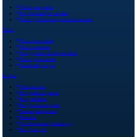
Qabul jarayonlari
Ko’p beriladigan savollar
Ta'lim yo'nalishining kontrakt narxlari
Ta'lim
Ta'lim bosqichlari
Ta'lim resurslari
Xorijiy tillarni bilish sertifikati
Ta'lim yo'nalishlari
Akademik jarayon
Ilm-fan
Doktorantura
Ilmiy elektron jurnal
Ilmiy tadbirlar
Ilmiy konferensiyalar
Tasimo olimpiadasi
Patentlar
Guvohnomalar (malakaviy)
Ilmiy kengash