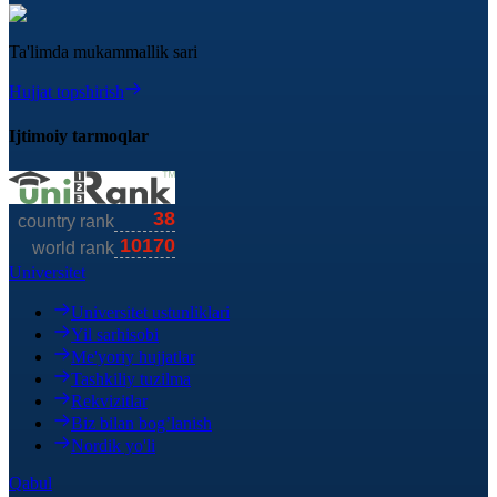
Ta'limda mukammallik sari
Hujjat topshirish
Ijtimoiy tarmoqlar
Universitet
Universitet ustunliklari
Yil sarhisobi
Me'yoriy hujjatlar
Tashkiliy tuzilma
Rekvizitlar
Biz bilan bog’lanish
Nordik yo'li
Qabul