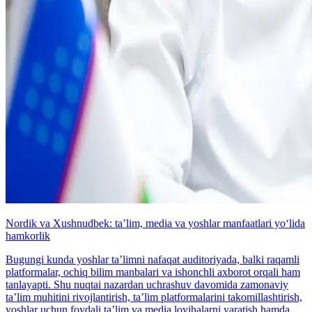
Nordik va Xushnudbek: taʼlim, media va yoshlar manfaatlari yo‘lida
hamkorlik
Bugungi kunda yoshlar taʼlimni nafaqat auditoriyada, balki raqamli
platformalar, ochiq bilim manbalari va ishonchli axborot orqali ham
tanlayapti. Shu nuqtai nazardan uchrashuv davomida zamonaviy
taʼlim muhitini rivojlantirish, taʼlim platformalarini takomillashtirish,
yoshlar uchun foydali taʼlim va media loyihalarni yaratish hamda