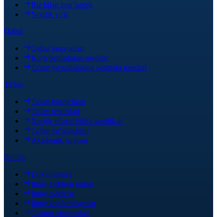
Biz bilan bog’lanish
Nordik yo'li
Qabul
Qabul jarayonlari
Ko’p beriladigan savollar
Ta'lim yo'nalishining kontrakt narxlari
Ta'lim
Ta'lim bosqichlari
Ta'lim resurslari
Xorijiy tillarni bilish sertifikati
Ta'lim yo'nalishlari
Akademik jarayon
Ilm-fan
Doktorantura
Ilmiy elektron jurnal
Ilmiy tadbirlar
Ilmiy konferensiyalar
Tasimo olimpiadasi