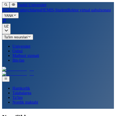
Yashil Universitet
HEMIS-o‘qituvchilarga
HEMIS-Student
Rektor virtual qabulxonasi
YANA
UZ
Ta’lim resurslari
Universitet
Qabul
Matbuot xizmati
Ilm-fan
Hamkorlik
Talabalarga
Ta'lim
Nordik maktabi