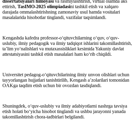
dissertatsiyalari himoyasi
va rasmiylashtirish, virtual olamda aks
ettirish,
TasIMO-2025 olimpiadasi
ni tashkil etish va xalqaro
darajada ommalashtirishning zamonaviy usul hamda vositalari
masalalarida hisobotlar tinglandi, vazifalar taqsimlandi.
Kengashda kafedra professor-o‘qituvchilarning o‘quv, o‘quv-
uslubiy, ilmiy pedagogik va ilmiy tadqiqot ishlarini takomillashtirish,
ta’lim yo‘nalishlari va mutaxassisliklari kesimida Yakuniy davlat
attestatsiyasini tashkil etish masalalari ham ko‘rib chiqildi.
Universitet pedagog-o‘qituvchilarining ilmiy unvon olishlari uchun
tayyorlangan hujjatlari tanishtirilib, Kengash aʼzolarilari tomonidan
OAKga taqdim etish uchun bir ovozdan tasdiqlandi.
Shuningdek, o‘quv-uslubiy va ilmiy adabiyotlarni nashrga tavsiya
etish holati bo‘yicha hisobot tinglandi va ushbu jarayonni yanada
takomillashtirish chora-tadbirlari belgilandi.