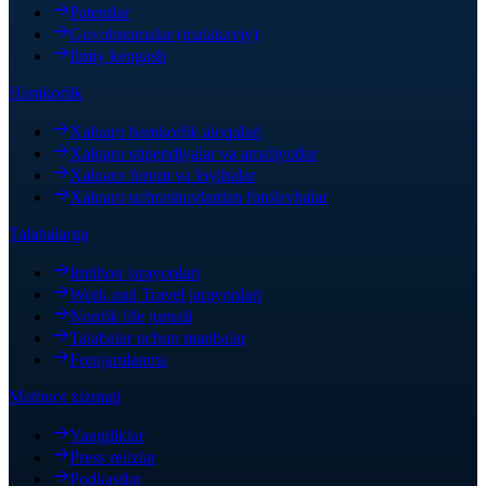
Patentlar
Guvohnomalar (malakaviy)
Ilmiy kengash
Hamkorlik
Xalqaro hamkorlik aloqalari
Xalqaro stipendiyalar va amaliyotlar
Xalqaro forum va loyihalar
Xalqaro uchrashuvlardan fotolavhalar
Talabalarga
Imtihon jarayonlari
Work and Travel jarayonlari
Nordik life jurnali
Talabalar uchun manbalar
Fotojamlanma
Matbuot xizmati
Yangiliklar
Press relizlar
Podkastlar