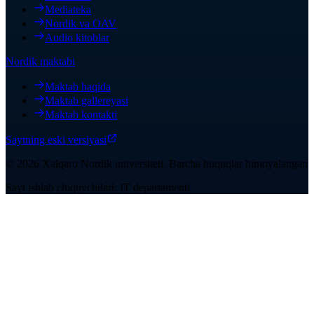
Mediateka
Nordik va OAV
Audio kitoblar
Nordik maktabi
Maktab haqida
Maktab gallereyasi
Maktab kontakti
Saytning eski versiyasi
©
2026
Xalqaro Nordik universiteti
.
Barcha huquqlar himoyalangan
Sayt ishlab chiquvchilari: IT departamenti