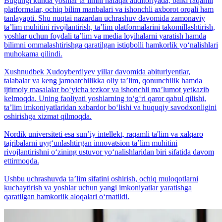
Bugungi kunda yoshlar taʼlimni nafaqat auditoriyada, balki raqamli
platformalar, ochiq bilim manbalari va ishonchli axborot orqali ham
tanlayapti. Shu nuqtai nazardan uchrashuv davomida zamonaviy
taʼlim muhitini rivojlantirish, taʼlim platformalarini takomillashtirish,
yoshlar uchun foydali taʼlim va media loyihalarni yaratish hamda
bilimni ommalashtirishga qaratilgan istiqbolli hamkorlik yo‘nalishlari
muhokama qilindi.
Xushnudbek Xudoyberdiyev yillar davomida abituriyentlar,
talabalar va keng jamoatchilikka oliy taʼlim, qonunchilik hamda
ijtimoiy masalalar bo‘yicha tezkor va ishonchli maʼlumot yetkazib
kelmoqda. Uning faoliyati yoshlarning to‘g‘ri qaror qabul qilishi,
taʼlim imkoniyatlaridan xabardor bo‘lishi va huquqiy savodxonligini
oshirishga xizmat qilmoqda.
Nordik universiteti esa sunʼiy intellekt, raqamli ta'lim va xalqaro
tajribalarni uyg‘unlashtirgan innovatsion taʼlim muhitini
rivojlantirishni o‘zining ustuvor yo‘nalishlaridan biri sifatida davom
ettirmoqda.
Ushbu uchrashuvda taʼlim sifatini oshirish, ochiq muloqotlarni
kuchaytirish va yoshlar uchun yangi imkoniyatlar yaratishga
qaratilgan hamkorlik aloqalari o‘rnatildi.