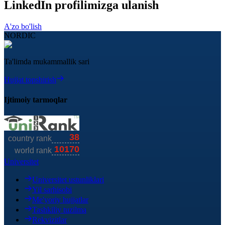
LinkedIn profilimizga ulanish
A'zo bo'lish
NORDIC
Ta'limda mukammallik sari
Hujjat topshirish
Ijtimoiy tarmoqlar
Universitet
Universitet ustunliklari
Yil sarhisobi
Me'yoriy hujjatlar
Tashkiliy tuzilma
Rekvizitlar