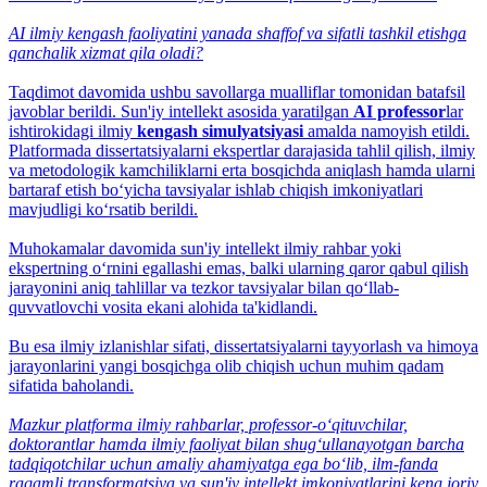
AI ilmiy kengash faoliyatini yanada shaffof va sifatli tashkil etishga
qanchalik xizmat qila oladi?
Taqdimot davomida ushbu savollarga mualliflar tomonidan batafsil
javoblar berildi. Sun'iy intellekt asosida yaratilgan
AI professor
lar
ishtirokidagi ilmiy
kengash simulyatsiyasi
amalda namoyish etildi.
Platformada dissertatsiyalarni ekspertlar darajasida tahlil qilish, ilmiy
va metodologik kamchiliklarni erta bosqichda aniqlash hamda ularni
bartaraf etish bo‘yicha tavsiyalar ishlab chiqish imkoniyatlari
mavjudligi ko‘rsatib berildi.
Muhokamalar davomida sun'iy intellekt ilmiy rahbar yoki
ekspertning o‘rnini egallashi emas, balki ularning qaror qabul qilish
jarayonini aniq tahlillar va tezkor tavsiyalar bilan qo‘llab-
quvvatlovchi vosita ekani alohida ta'kidlandi.
Bu esa ilmiy izlanishlar sifati, dissertatsiyalarni tayyorlash va himoya
jarayonlarini yangi bosqichga olib chiqish uchun muhim qadam
sifatida baholandi.
Mazkur platforma ilmiy rahbarlar, professor-o‘qituvchilar,
doktorantlar hamda ilmiy faoliyat bilan shug‘ullanayotgan barcha
tadqiqotchilar uchun amaliy ahamiyatga ega bo‘lib, ilm-fanda
raqamli transformatsiya va sun'iy intellekt imkoniyatlarini keng joriy