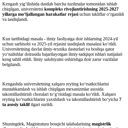
Kengash yig‘ilishida dastlab barcha tuzilmalar tomonidan ishlab
chiqilgan, universitetni
kompleks rivojlantirishning 2025-2027
yillarga mo‘ljallangan harakatlar rejasi
uchun takliflar o‘rganildi
va tasdiqlandi.
Kun tartibidagi masala - ilmiy faoliyatga doir ishlarning 2024-yil
uchun sarhisobi va 2025-yil rejasini tasdiqlash masalasi ko‘rildi.
Universitetning davlat ilmiy-texnika dasturlari va boshqa qator
yo‘nalishlar doirasida bajarilayotgan ilmiy-tadqiqot ishlari natijalari
keng tahlil etildi. Ilmiy salohiyatni oshirishga doir zarur vazifalar
belgilandi.
Kengashda universitetning xalqaro reyting ko‘rsatkichlarini
mustahkamlash va ishlab chiqilgan mexanizmlar asosida
takomillashtirish choralari to‘g‘risidagi masala ko‘rildi. Xalqaro
reyting ko‘rsatkichlarini yaxshilash va takomillashtirish bo‘yicha
7
ta asosiy taklif
ilgari surildi.
Shuningdek, Magistratura bosqichi talabalarining
magistrlik