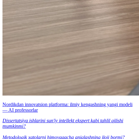
Nordikdan innovatsion platforma: ilmiy kengashning yangi modeli
— AI professorlar
Dissertatsiya ishlarini sun'iy intellekt ekspert kabi tahlil qilishi
mumkinmi?
Metodologik xatolarni himoyagacha aniqlashning iloji bormi?