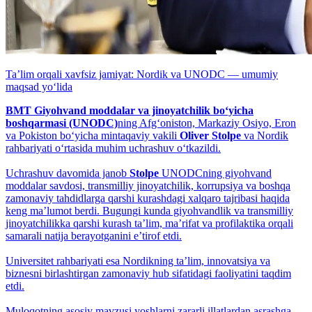
Taʼlim orqali xavfsiz jamiyat: Nordik va UNODC — umumiy
maqsad yo‘lida
BMT Giyohvand moddalar va jinoyatchilik bo‘yicha
boshqarmasi (UNODC)
ning Afg‘oniston, Markaziy Osiyo, Eron
va Pokiston bo‘yicha mintaqaviy vakili
Oliver Stolpe
va Nordik
rahbariyati o‘rtasida muhim uchrashuv o‘tkazildi.
Uchrashuv davomida janob
Stolpe
UNODCning giyohvand
moddalar savdosi, transmilliy jinoyatchilik, korrupsiya va boshqa
zamonaviy tahdidlarga qarshi kurashdagi xalqaro tajribasi haqida
keng maʼlumot berdi. Bugungi kunda giyohvandlik va transmilliy
jinoyatchilikka qarshi kurash taʼlim, maʼrifat va profilaktika orqali
samarali natija berayotganini eʼtirof etdi.
Universitet rahbariyati esa Nordikning taʼlim, innovatsiya va
biznesni birlashtirgan zamonaviy hub sifatidagi faoliyatini taqdim
etdi.
Muloqotning asosiy mavzusi yoshlarni zararli illatlardan asrashga