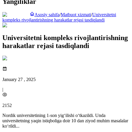
Yangiliklar
Asosiy sahifa
/
Matbuot xizmati
/
Universitetni
kompleks rivojlantirishning harakatlar rejasi tasdiqlandi
Universitetni kompleks rivojlantirishning
harakatlar rejasi tasdiqlandi
January 27 , 2025
|
2152
Nordik universitetining 1-son yig‘ilishi o‘tkazildi. Unda
universitetning yaqin istiqboliga doir 10 dan ziyod muhim masalalar
ko‘rildi...