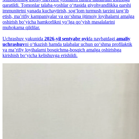
qaratildi. Tomonlar talaba-yoshlar o‘rtasida giyohvandlikka qarshi
immunitetni yanada kuchaytirish, sog‘lom turmush tarzini targ‘ib
etish, maʼrifiy kampaniyalar va qo‘shma ijtimoiy loyihalarni amalga
oshirish bo‘yicha hamkorlikni yo‘lga qo‘yish masalalarini
muhokama qildilar.
Uchrashuv yakunida
2026-yil sentyabr oyi
da navbatdagi
amaliy
uchrashuv
ni o‘tkazish hamda talabalar uchun qo‘shma profilaktik
va maʼrifiy loyihalarni bosqichma-bosqich amalga oshirishga
kirishish bo‘yicha kelishuvga erishildi.