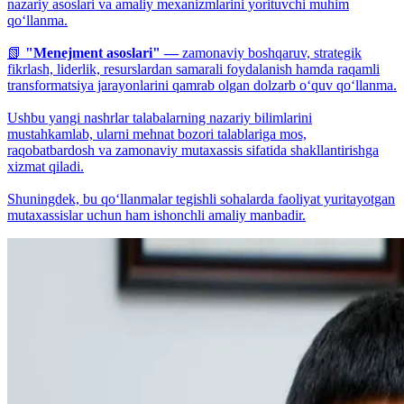
nazariy asoslari va amaliy mexanizmlarini yorituvchi muhim
qo‘llanma.
📗
"Menejment asoslari" —
zamonaviy boshqaruv, strategik
fikrlash, liderlik, resurslardan samarali foydalanish hamda raqamli
transformatsiya jarayonlarini qamrab olgan dolzarb o‘quv qo‘llanma.
Ushbu yangi nashrlar talabalarning nazariy bilimlarini
mustahkamlab, ularni mehnat bozori talablariga mos,
raqobatbardosh va zamonaviy mutaxassis sifatida shakllantirishga
xizmat qiladi.
Shuningdek, bu qo‘llanmalar tegishli sohalarda faoliyat yuritayotgan
mutaxassislar uchun ham ishonchli amaliy manbadir.