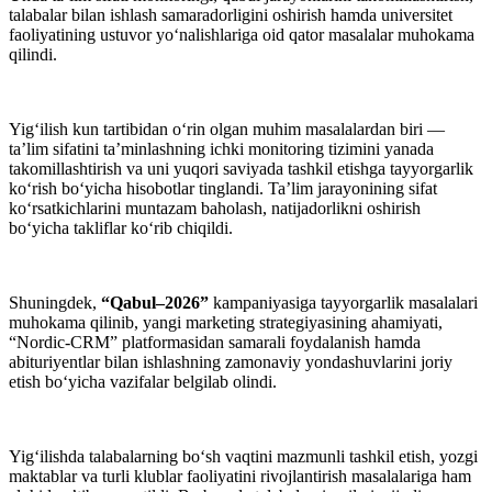
talabalar bilan ishlash samaradorligini oshirish hamda universitet
faoliyatining ustuvor yo‘nalishlariga oid qator masalalar muhokama
qilindi.
Yig‘ilish kun tartibidan o‘rin olgan muhim masalalardan biri —
ta’lim sifatini ta’minlashning ichki monitoring tizimini yanada
takomillashtirish va uni yuqori saviyada tashkil etishga tayyorgarlik
ko‘rish bo‘yicha hisobotlar tinglandi. Ta’lim jarayonining sifat
ko‘rsatkichlarini muntazam baholash, natijadorlikni oshirish
bo‘yicha takliflar ko‘rib chiqildi.
Shuningdek,
“Qabul–2026”
kampaniyasiga tayyorgarlik masalalari
muhokama qilinib, yangi marketing strategiyasining ahamiyati,
“Nordic-CRM” platformasidan samarali foydalanish hamda
abituriyentlar bilan ishlashning zamonaviy yondashuvlarini joriy
etish bo‘yicha vazifalar belgilab olindi.
Yig‘ilishda talabalarning bo‘sh vaqtini mazmunli tashkil etish, yozgi
maktablar va turli klublar faoliyatini rivojlantirish masalalariga ham