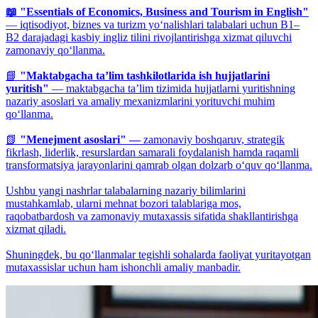
📖 "Essentials of Economics, Business and Tourism in English"
— iqtisodiyot, biznes va turizm yo‘nalishlari talabalari uchun B1–
B2 darajadagi kasbiy ingliz tilini rivojlantirishga xizmat qiluvchi
zamonaviy qo‘llanma.
📘
"Maktabgacha ta’lim tashkilotlarida ish hujjatlarini
yuritish"
— maktabgacha ta’lim tizimida hujjatlarni yuritishning
nazariy asoslari va amaliy mexanizmlarini yorituvchi muhim
qo‘llanma.
📗
"Menejment asoslari" —
zamonaviy boshqaruv, strategik
fikrlash, liderlik, resurslardan samarali foydalanish hamda raqamli
transformatsiya jarayonlarini qamrab olgan dolzarb o‘quv qo‘llanma.
Ushbu yangi nashrlar talabalarning nazariy bilimlarini
mustahkamlab, ularni mehnat bozori talablariga mos,
raqobatbardosh va zamonaviy mutaxassis sifatida shakllantirishga
xizmat qiladi.
Shuningdek, bu qo‘llanmalar tegishli sohalarda faoliyat yuritayotgan
mutaxassislar uchun ham ishonchli amaliy manbadir.