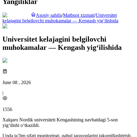
Yangiliklar
Asosiy sahifa
/
Matbuot xizmati
/
Universitet
kelajagini belgilovchi muhokamalar — Kengash yig‘ilishida
Universitet kelajagini belgilovchi
muhokamalar — Kengash yig‘ilishida
June 08 , 2026
|
1556
Xalqaro Nordik universiteti Kengashining navbatdagi 5-son
yig‘ilishi o‘tkazildi.
Unda ta’lim sifati monitoringi, qabul jarayonlarini takomillashtirish,