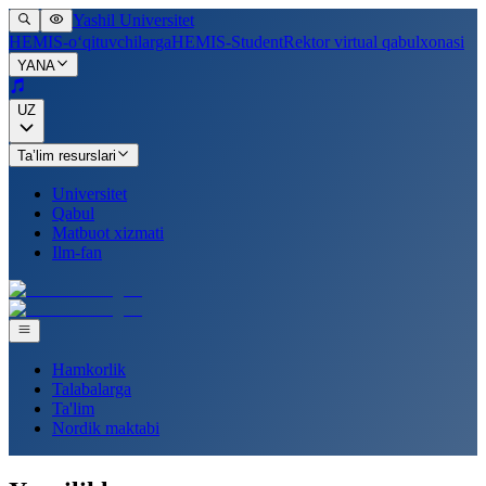
Yashil Universitet
HEMIS-o‘qituvchilarga
HEMIS-Student
Rektor virtual qabulxonasi
YANA
UZ
Ta’lim resurslari
Universitet
Qabul
Matbuot xizmati
Ilm-fan
Hamkorlik
Talabalarga
Ta'lim
Nordik maktabi