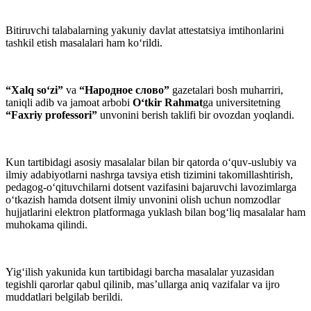
Bitiruvchi talabalarning yakuniy davlat attestatsiya imtihonlarini
tashkil etish masalalari ham ko‘rildi.
“Xalq so‘zi”
va
“Народное слово”
gazetalari bosh muharriri,
taniqli adib va jamoat arbobi
O‘tkir Rahmat
ga universitetning
“Faxriy professori”
unvonini berish taklifi bir ovozdan yoqlandi.
Kun tartibidagi asosiy masalalar bilan bir qatorda o‘quv-uslubiy va
ilmiy adabiyotlarni nashrga tavsiya etish tizimini takomillashtirish,
pedagog-o‘qituvchilarni dotsent vazifasini bajaruvchi lavozimlarga
o‘tkazish hamda dotsent ilmiy unvonini olish uchun nomzodlar
hujjatlarini elektron platformaga yuklash bilan bog‘liq masalalar ham
muhokama qilindi.
Yig‘ilish yakunida kun tartibidagi barcha masalalar yuzasidan
tegishli qarorlar qabul qilinib, mas’ullarga aniq vazifalar va ijro
muddatlari belgilab berildi.