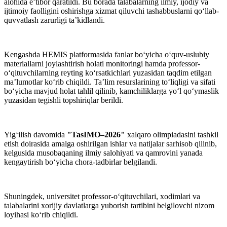
alohida e’tibor qaratildi. Bu borada talabalarning ilmiy, ijodiy va
ijtimoiy faolligini oshirishga xizmat qiluvchi tashabbuslarni qo‘llab-
quvvatlash zarurligi ta’kidlandi.
Kengashda HEMIS platformasida fanlar bo‘yicha o‘quv-uslubiy
materiallarni joylashtirish holati monitoringi hamda professor-
o‘qituvchilarning reyting ko‘rsatkichlari yuzasidan taqdim etilgan
ma’lumotlar ko‘rib chiqildi. Ta’lim resurslarining to‘liqligi va sifati
bo‘yicha mavjud holat tahlil qilinib, kamchiliklarga yo‘l qo‘ymaslik
yuzasidan tegishli topshiriqlar berildi.
Yig‘ilish davomida
"TasIMO–2026"
xalqaro olimpiadasini tashkil
etish doirasida amalga oshirilgan ishlar va natijalar sarhisob qilinib,
kelgusida musobaqaning ilmiy salohiyati va qamrovini yanada
kengaytirish bo‘yicha chora-tadbirlar belgilandi.
Shuningdek, universitet professor-o‘qituvchilari, xodimlari va
talabalarini xorijiy davlatlarga yuborish tartibini belgilovchi nizom
loyihasi ko‘rib chiqildi.