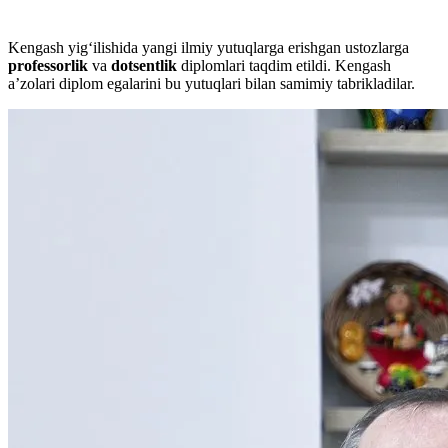
Kengash yig‘ilishida yangi ilmiy yutuqlarga erishgan ustozlarga
professorlik
va
dotsentlik
diplomlari taqdim etildi. Kengash
aʼzolari diplom egalarini bu yutuqlari bilan samimiy tabrikladilar.