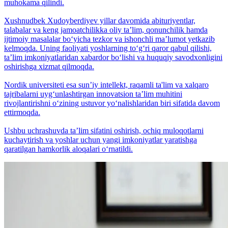
muhokama qilindi.
Xushnudbek Xudoyberdiyev yillar davomida abituriyentlar,
talabalar va keng jamoatchilikka oliy taʼlim, qonunchilik hamda
ijtimoiy masalalar bo‘yicha tezkor va ishonchli maʼlumot yetkazib
kelmoqda. Uning faoliyati yoshlarning to‘g‘ri qaror qabul qilishi,
taʼlim imkoniyatlaridan xabardor bo‘lishi va huquqiy savodxonligini
oshirishga xizmat qilmoqda.
Nordik universiteti esa sunʼiy intellekt, raqamli ta'lim va xalqaro
tajribalarni uyg‘unlashtirgan innovatsion taʼlim muhitini
rivojlantirishni o‘zining ustuvor yo‘nalishlaridan biri sifatida davom
ettirmoqda.
Ushbu uchrashuvda taʼlim sifatini oshirish, ochiq muloqotlarni
kuchaytirish va yoshlar uchun yangi imkoniyatlar yaratishga
qaratilgan hamkorlik aloqalari o‘rnatildi.