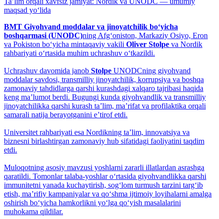
Taʼlim orqali xavfsiz jamiyat: Nordik va UNODC — umumiy
maqsad yo‘lida
BMT Giyohvand moddalar va jinoyatchilik bo‘yicha
boshqarmasi (UNODC)
ning Afg‘oniston, Markaziy Osiyo, Eron
va Pokiston bo‘yicha mintaqaviy vakili
Oliver Stolpe
va Nordik
rahbariyati o‘rtasida muhim uchrashuv o‘tkazildi.
Uchrashuv davomida janob
Stolpe
UNODCning giyohvand
moddalar savdosi, transmilliy jinoyatchilik, korrupsiya va boshqa
zamonaviy tahdidlarga qarshi kurashdagi xalqaro tajribasi haqida
keng maʼlumot berdi. Bugungi kunda giyohvandlik va transmilliy
jinoyatchilikka qarshi kurash taʼlim, maʼrifat va profilaktika orqali
samarali natija berayotganini eʼtirof etdi.
Universitet rahbariyati esa Nordikning taʼlim, innovatsiya va
biznesni birlashtirgan zamonaviy hub sifatidagi faoliyatini taqdim
etdi.
Muloqotning asosiy mavzusi yoshlarni zararli illatlardan asrashga
qaratildi. Tomonlar talaba-yoshlar o‘rtasida giyohvandlikka qarshi
immunitetni yanada kuchaytirish, sog‘lom turmush tarzini targ‘ib
etish, maʼrifiy kampaniyalar va qo‘shma ijtimoiy loyihalarni amalga
oshirish bo‘yicha hamkorlikni yo‘lga qo‘yish masalalarini
muhokama qildilar.