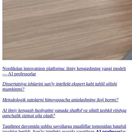
Nordikdan innovatsion platforma: ilmiy kengashning yangi modeli
— AI professorlar
Dissertatsiya ishlarini sun'iy intellekt ekspert kabi tahlil qilishi
mumkinmi?
Metodologik xatolarni himoyagacha aniqlashning iloji bormi?
AI ilmiy kengash faoliyatini yanada shaffof va sifatli tashkil etishga
qanchalik xizmat qila oladi?
Taqdimot davomida ushbu savollarga mualliflar tomonidan batafsil
javoblar berildi. Sun'iy intellekt asosida yaratilgan
AI professor
lar