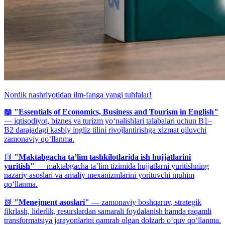
Nordik nashriyotidan ilm-fanga yangi tuhfalar!
📖 "Essentials of Economics, Business and Tourism in English"
— iqtisodiyot, biznes va turizm yo‘nalishlari talabalari uchun B1–
B2 darajadagi kasbiy ingliz tilini rivojlantirishga xizmat qiluvchi
zamonaviy qo‘llanma.
📘
"Maktabgacha ta’lim tashkilotlarida ish hujjatlarini
yuritish"
— maktabgacha ta’lim tizimida hujjatlarni yuritishning
nazariy asoslari va amaliy mexanizmlarini yorituvchi muhim
qo‘llanma.
📗
"Menejment asoslari" —
zamonaviy boshqaruv, strategik
fikrlash, liderlik, resurslardan samarali foydalanish hamda raqamli
transformatsiya jarayonlarini qamrab olgan dolzarb o‘quv qo‘llanma.