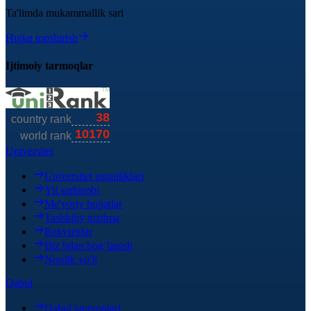
Ta'limda mukammallik sari
Hujjat topshirish
Ijtimoiy tarmoqlar
Universitet
Universitet ustunliklari
Yil sarhisobi
Me'yoriy hujjatlar
Tashkiliy tuzilma
Rekvizitlar
Biz bilan bog’lanish
Nordik yo'li
Qabul
Qabul jarayonlari