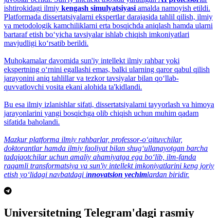
ishtirokidagi ilmiy
kengash simulyatsiyasi
amalda namoyish etildi.
Platformada dissertatsiyalarni ekspertlar darajasida tahlil qilish, ilmiy
va metodologik kamchiliklarni erta bosqichda aniqlash hamda ularni
bartaraf etish bo‘yicha tavsiyalar ishlab chiqish imkoniyatlari
mavjudligi ko‘rsatib berildi.
Muhokamalar davomida sun'iy intellekt ilmiy rahbar yoki
ekspertning o‘rnini egallashi emas, balki ularning qaror qabul qilish
jarayonini aniq tahlillar va tezkor tavsiyalar bilan qo‘llab-
quvvatlovchi vosita ekani alohida ta'kidlandi.
Bu esa ilmiy izlanishlar sifati, dissertatsiyalarni tayyorlash va himoya
jarayonlarini yangi bosqichga olib chiqish uchun muhim qadam
sifatida baholandi.
Mazkur platforma ilmiy rahbarlar, professor-o‘qituvchilar,
doktorantlar hamda ilmiy faoliyat bilan shug‘ullanayotgan barcha
tadqiqotchilar uchun amaliy ahamiyatga ega bo‘lib, ilm-fanda
raqamli transformatsiya va sun'iy intellekt imkoniyatlarini keng joriy
etish yo‘lidagi navbatdagi i
nnovatsion yechim
lardan biridir.
Universitetning Telegram'dagi rasmiy