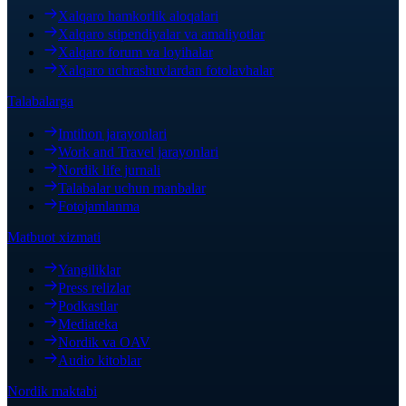
Xalqaro hamkorlik aloqalari
Xalqaro stipendiyalar va amaliyotlar
Xalqaro forum va loyihalar
Xalqaro uchrashuvlardan fotolavhalar
Talabalarga
Imtihon jarayonlari
Work and Travel jarayonlari
Nordik life jurnali
Talabalar uchun manbalar
Fotojamlanma
Matbuot xizmati
Yangiliklar
Press relizlar
Podkastlar
Mediateka
Nordik va OAV
Audio kitoblar
Nordik maktabi