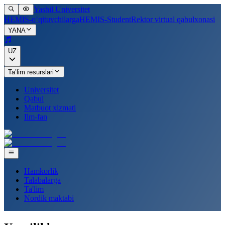
Yashil Universitet
HEMIS-o‘qituvchilarga
HEMIS-Student
Rektor virtual qabulxonasi
YANA
UZ
Ta’lim resurslari
Universitet
Qabul
Matbuot xizmati
Ilm-fan
Hamkorlik
Talabalarga
Ta'lim
Nordik maktabi