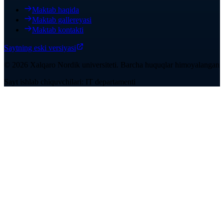
Maktab haqida
Maktab gallereyasi
Maktab kontakti
Saytning eski versiyasi
©
2026
Xalqaro Nordik universiteti
.
Barcha huquqlar himoyalangan
Sayt ishlab chiquvchilari: IT departamenti