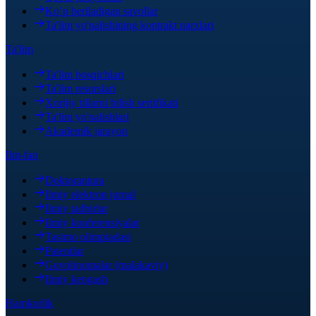
Ko’p beriladigan savollar
Ta'lim yo'nalishining kontrakt narxlari
Ta'lim
Ta'lim bosqichlari
Ta'lim resurslari
Xorijiy tillarni bilish sertifikati
Ta'lim yo'nalishlari
Akademik jarayon
Ilm-fan
Doktorantura
Ilmiy elektron jurnal
Ilmiy tadbirlar
Ilmiy konferensiyalar
Tasimo olimpiadasi
Patentlar
Guvohnomalar (malakaviy)
Ilmiy kengash
Hamkorlik