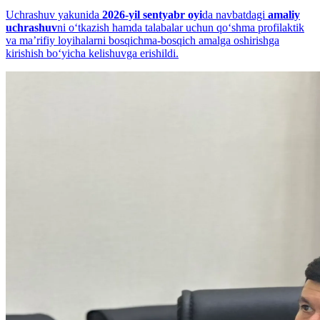
Uchrashuv yakunida
2026-yil sentyabr oyi
da navbatdagi
amaliy
uchrashuv
ni o‘tkazish hamda talabalar uchun qo‘shma profilaktik
va maʼrifiy loyihalarni bosqichma-bosqich amalga oshirishga
kirishish bo‘yicha kelishuvga erishildi.