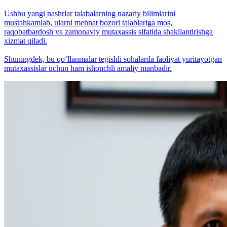
Ushbu yangi nashrlar talabalarning nazariy bilimlarini
mustahkamlab, ularni mehnat bozori talablariga mos,
raqobatbardosh va zamonaviy mutaxassis sifatida shakllantirishga
xizmat qiladi.
Shuningdek, bu qo‘llanmalar tegishli sohalarda faoliyat yuritayotgan
mutaxassislar uchun ham ishonchli amaliy manbadir.