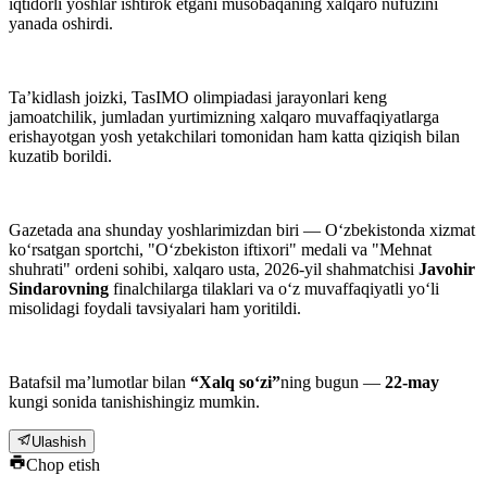
iqtidorli yoshlar ishtirok etgani musobaqaning xalqaro nufuzini
yanada oshirdi.
Taʼkidlash joizki, TasIMO olimpiadasi jarayonlari keng
jamoatchilik, jumladan yurtimizning xalqaro muvaffaqiyatlarga
erishayotgan yosh yetakchilari tomonidan ham katta qiziqish bilan
kuzatib borildi.
Gazetada ana shunday yoshlarimizdan biri — O‘zbekistonda xizmat
ko‘rsatgan sportchi, "O‘zbekiston iftixori" medali va "Mehnat
shuhrati" ordeni sohibi, xalqaro usta, 2026-yil shahmatchisi
Javohir
Sindarovning
finalchilarga tilaklari va o‘z muvaffaqiyatli yo‘li
misolidagi foydali tavsiyalari ham yoritildi.
Batafsil maʼlumotlar bilan
“Xalq so‘zi”
ning bugun —
22-may
kungi sonida tanishishingiz mumkin.
Ulashish
Chop etish