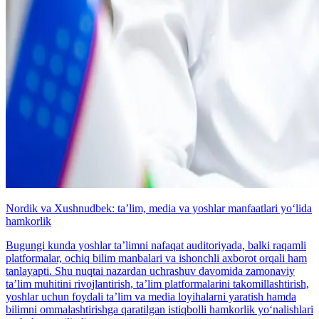
Nordik va Xushnudbek: taʼlim, media va yoshlar manfaatlari yo‘lida
hamkorlik
Bugungi kunda yoshlar taʼlimni nafaqat auditoriyada, balki raqamli
platformalar, ochiq bilim manbalari va ishonchli axborot orqali ham
tanlayapti. Shu nuqtai nazardan uchrashuv davomida zamonaviy
taʼlim muhitini rivojlantirish, taʼlim platformalarini takomillashtirish,
yoshlar uchun foydali taʼlim va media loyihalarni yaratish hamda
bilimni ommalashtirishga qaratilgan istiqbolli hamkorlik yo‘nalishlari