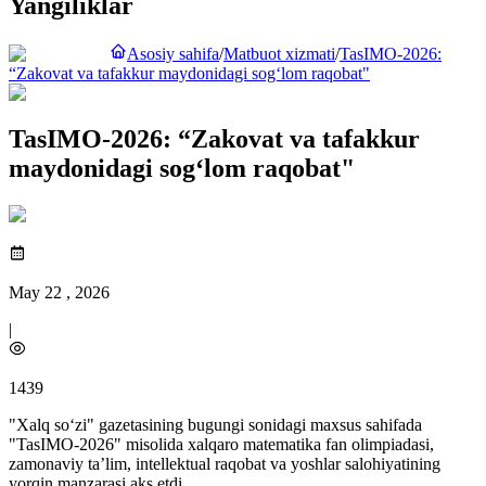
Yangiliklar
Asosiy sahifa
/
Matbuot xizmati
/
TasIMO-2026:
“Zakovat va tafakkur maydonidagi sog‘lom raqobat"
TasIMO-2026: “Zakovat va tafakkur
maydonidagi sog‘lom raqobat"
May 22 , 2026
|
1439
"Xalq so‘zi" gazetasining bugungi sonidagi maxsus sahifada
"TasIMO-2026" misolida xalqaro matematika fan olimpiadasi,
zamonaviy ta’lim, intellektual raqobat va yoshlar salohiyatining
yorqin manzarasi aks etdi.