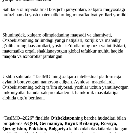
Sahifada olimpiada final bosqichi jarayonlari, xalqaro miqyosdagi
nufuzi hamda yosh matematiklarning muvaffaqiyat yo‘llari yoritildi.
Shuningdek, xalqaro olimpiadaning maqsadi va ahamiyati,
O‘zbekistonning ta’limdagi yangi natijalari, xorijlik va mahalliy
g‘oliblarning taassurotlari, yosh iste’dodlarning orzu va intilishlari,
matematika orqali shakllanayotgan global tafakkur muhiti haqida
maqola va axborotlar jamlangan.
Ushbu sahifada “TasIMO”ning xalqaro intellektual platformaga
aylanib borayotgani namoyon etilgan. Ayniqsa, maqolalarda
O‘zbekistonning ochiq ta’lim siyosati, yoshlar uchun yaratilayotgan
imkoniyatlar hamda xalqaro akademik hamkorlik masalalariga
alohida urg‘u berilgan.
“TasIMO–2026” finalida
O‘zbekiston
ning barcha hududlari bilan
bir qatorda
AQSH, Germaniya, Buyuk Britaniya, Rossiya,
Qozog‘iston, Pokiston,
Bolgariya
kabi o'nlab davlatlardan kelgan