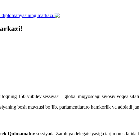
 diplomatiyasining markazi!
arkazi!
tifoqning 150-yubiley sessiyasi – global miqyosdagi siyosiy voqea sifat
iyaning bosh mavzusi bo‘lib, parlamentlararo hamkorlik va adolatli jam
bek Qulmamatov
sessiyada Zambiya delegatsiyasiga tarjimon sifatida bi