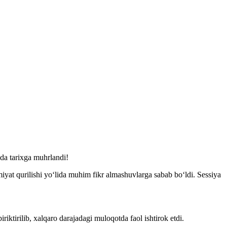
ida tarixga muhrlandi!
iyat qurilishi yo‘lida muhim fikr almashuvlarga sabab bo‘ldi. Sessiya
riktirilib, xalqaro darajadagi muloqotda faol ishtirok etdi.