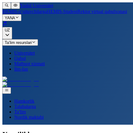
Yashil Universitet
HEMIS-o‘qituvchilarga
HEMIS-Student
Rektor virtual qabulxonasi
YANA
UZ
Ta’lim resurslari
Universitet
Qabul
Matbuot xizmati
Ilm-fan
Hamkorlik
Talabalarga
Ta'lim
Nordik maktabi