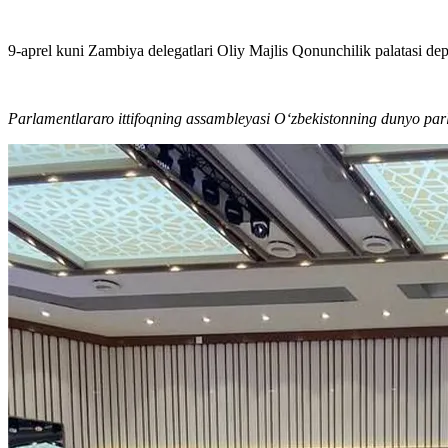
9-aprel kuni Zambiya delegatlari Oliy Majlis Qonunchilik palatasi de
Parlamentlararo ittifoqning assambleyasi O‘zbekistonning dunyo par