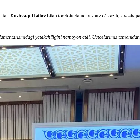
putati
Xushvaqt Haitov
bilan tor doirada uchrashuv o‘tkazib, siyosiy p
lamentarizmidagi yetakchiligini namoyon etdi. Ustozlarimiz tomonidan