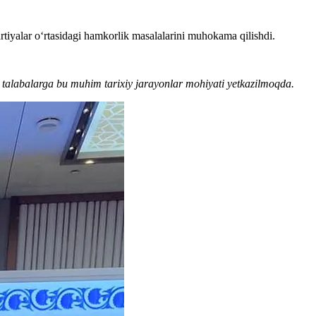
artiyalar o‘rtasidagi hamkorlik masalalarini muhokama qilishdi.
 talabalarga bu muhim tarixiy jarayonlar mohiyati yetkazilmoqda.