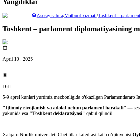
Yangiliklar
Asosiy sahifa
/
Matbuot xizmati
/
Toshkent – parlament
Toshkent – parlament diplomatiyasining m
April 10 , 2025
|
1611
5-9 aprel kunlari yurtimiz mezbonligida o'tkazilgan Parlamentlararo It
"Ijtimoiy rivojlanish va adolat uchun parlament harakati"
— sess
yakunida esa
"Toshkent deklaratsiyasi"
qabul qilindi!
Xalqaro Nordik universiteti Chet tillar kafedrasi katta o‘qituvchisi
Oy