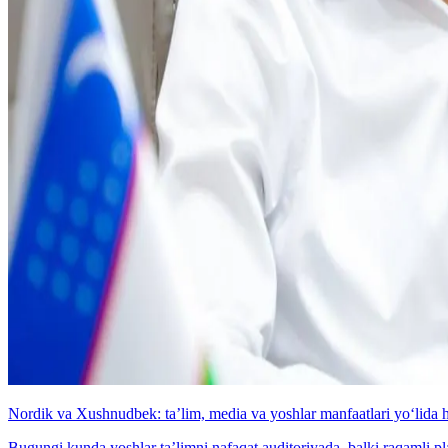
Nordik va Xushnudbek: taʼlim, media va yoshlar manfaatlari yo‘lida 
Bugungi kunda yoshlar taʼlimni nafaqat auditoriyada, balki raqamli p