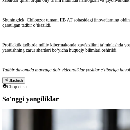
xabardor qilish orqali oliy taʼlim muhitida narkogizm va giyohvandlik t
Shuningdek, Chilonzor tumani IIB AT sohasidagi jinoyatlarning oldini
qaratilgan tadbir o‘tkazildi.
Profilaktik tadbirda milliy kibermakonda xavfsizlikni taʼminlashda yos
yaratishning zarur shartlari bo‘yicha huquqiy bilimlari oshirildi.
Tadbir davomida mavzuga doir videoroliklar yoshlar eʼtiboriga havola
Ulashish
Chop etish
So'nggi yangiliklar