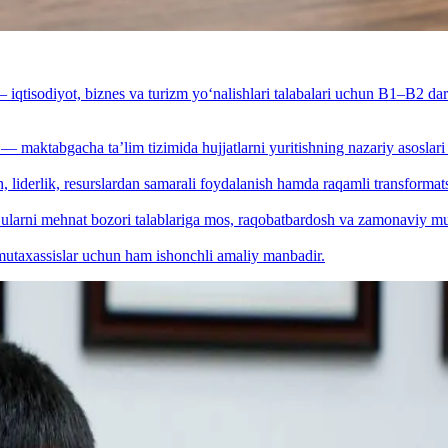
iqtisodiyot, biznes va turizm yo‘nalishlari talabalari uchun B1–B2 dara
— maktabgacha ta’lim tizimida hujjatlarni yuritishning nazariy asosla
, liderlik, resurslardan samarali foydalanish hamda raqamli transforma
ularni mehnat bozori talablariga mos, raqobatbardosh va zamonaviy mutax
 mutaxassislar uchun ham ishonchli amaliy manbadir.