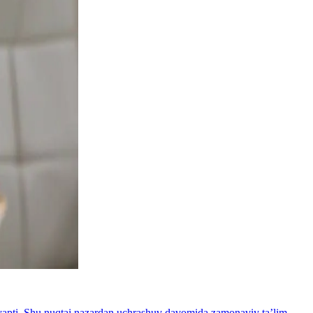
layapti. Shu nuqtai nazardan uchrashuv davomida zamonaviy taʼlim