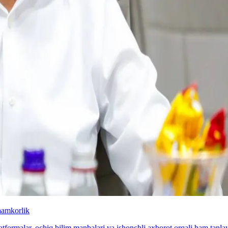
hamkorlik
latformalar, ochiq bilim manbalari va ishonchli axborot orqali ham tan