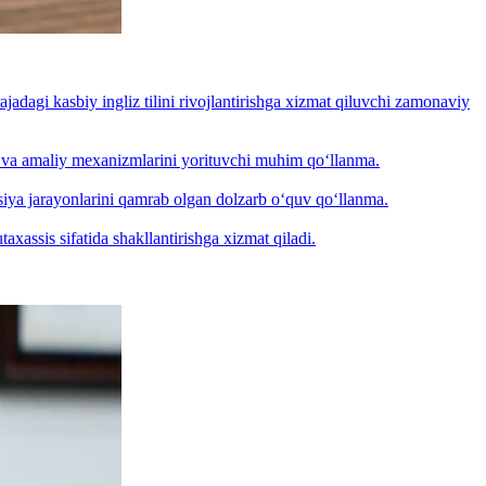
jadagi kasbiy ingliz tilini rivojlantirishga xizmat qiluvchi zamonaviy
ri va amaliy mexanizmlarini yorituvchi muhim qo‘llanma.
tsiya jarayonlarini qamrab olgan dolzarb o‘quv qo‘llanma.
assis sifatida shakllantirishga xizmat qiladi.