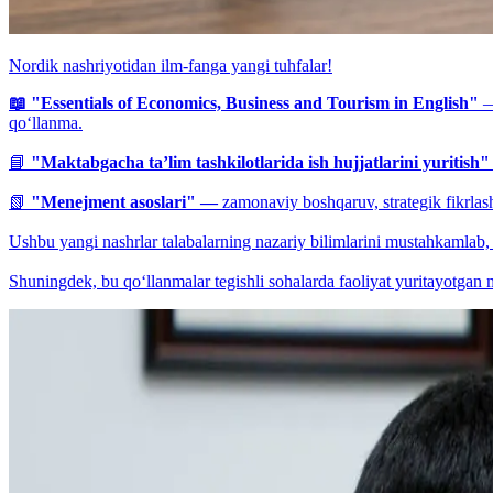
Nordik nashriyotidan ilm-fanga yangi tuhfalar!
📖 "Essentials of Economics, Business and Tourism in English"
— 
qo‘llanma.
📘
"Maktabgacha ta’lim tashkilotlarida ish hujjatlarini yuritish"
📗
"Menejment asoslari" —
zamonaviy boshqaruv, strategik fikrlash
Ushbu yangi nashrlar talabalarning nazariy bilimlarini mustahkamlab, 
Shuningdek, bu qo‘llanmalar tegishli sohalarda faoliyat yuritayotgan