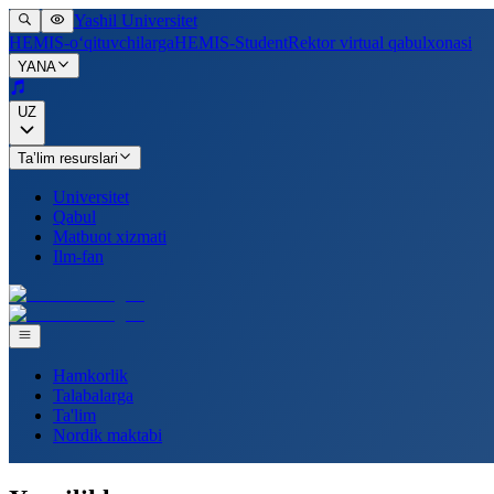
Yashil Universitet
HEMIS-o‘qituvchilarga
HEMIS-Student
Rektor virtual qabulxonasi
YANA
UZ
Ta’lim resurslari
Universitet
Qabul
Matbuot xizmati
Ilm-fan
Hamkorlik
Talabalarga
Ta'lim
Nordik maktabi