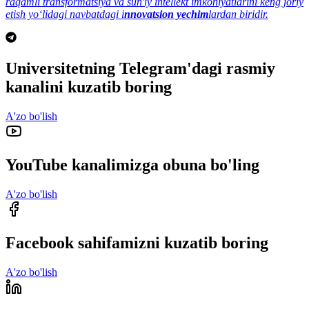
raqamli transformatsiya va sun'iy intellekt imkoniyatlarini keng joriy
etish yo‘lidagi navbatdagi i
nnovatsion yechim
lardan biridir.
Universitetning Telegram'dagi rasmiy
kanalini kuzatib boring
A'zo bo'lish
YouTube kanalimizga obuna bo'ling
A'zo bo'lish
Facebook sahifamizni kuzatib boring
A'zo bo'lish