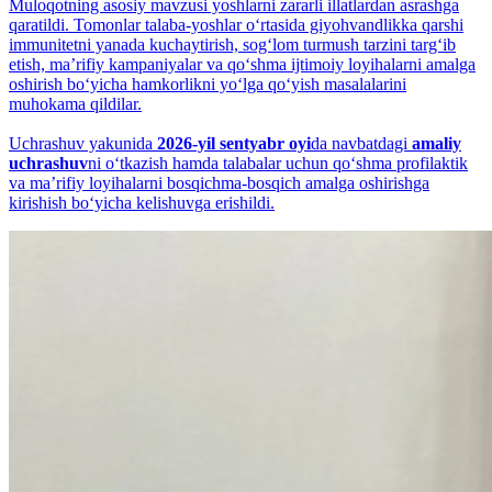
Muloqotning asosiy mavzusi yoshlarni zararli illatlardan asrashga
qaratildi. Tomonlar talaba-yoshlar o‘rtasida giyohvandlikka qarshi
immunitetni yanada kuchaytirish, sog‘lom turmush tarzini targ‘ib
etish, maʼrifiy kampaniyalar va qo‘shma ijtimoiy loyihalarni amalga
oshirish bo‘yicha hamkorlikni yo‘lga qo‘yish masalalarini
muhokama qildilar.
Uchrashuv yakunida
2026-yil sentyabr oyi
da navbatdagi
amaliy
uchrashuv
ni o‘tkazish hamda talabalar uchun qo‘shma profilaktik
va maʼrifiy loyihalarni bosqichma-bosqich amalga oshirishga
kirishish bo‘yicha kelishuvga erishildi.