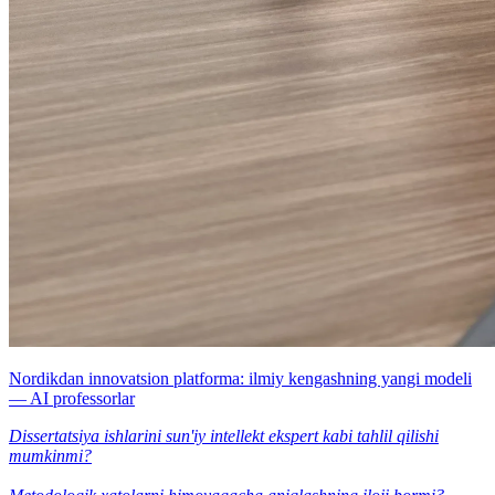
Nordikdan innovatsion platforma: ilmiy kengashning yangi modeli
— AI professorlar
Dissertatsiya ishlarini sun'iy intellekt ekspert kabi tahlil qilishi
mumkinmi?