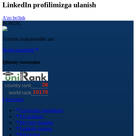
LinkedIn profilimizga ulanish
A'zo bo'lish
NORDIC
Ta'limda mukammallik sari
Hujjat topshirish
Ijtimoiy tarmoqlar
Universitet
Universitet ustunliklari
Yil sarhisobi
Me'yoriy hujjatlar
Tashkiliy tuzilma
Rekvizitlar