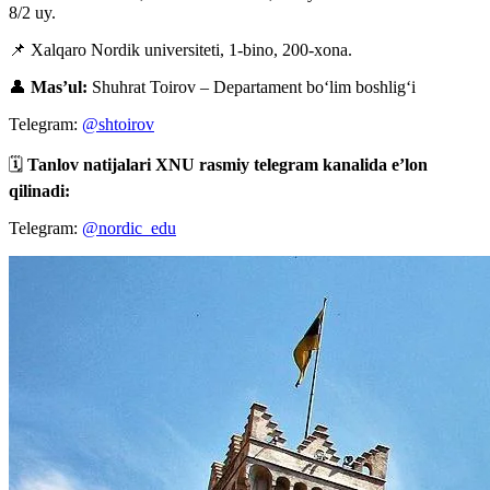
8/2 uy.
📌 Xalqaro Nordik universiteti, 1-bino, 200-xona.
👤
Mas’ul:
Shuhrat Toirov – Departament bo‘lim boshlig‘i
Telegram:
@shtoirov
🗓
Tanlov natijalari XNU rasmiy telegram kanalida e’lon
qilinadi:
Telegram:
@nordic_edu