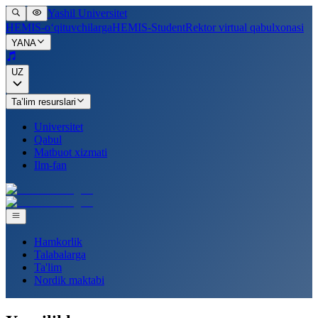
Yashil Universitet
HEMIS-o‘qituvchilarga
HEMIS-Student
Rektor virtual qabulxonasi
YANA
UZ
Ta’lim resurslari
Universitet
Qabul
Matbuot xizmati
Ilm-fan
Hamkorlik
Talabalarga
Ta'lim
Nordik maktabi