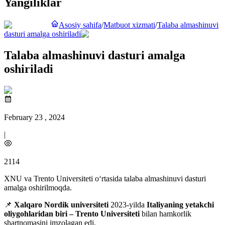
Yangiliklar
Asosiy sahifa
/
Matbuot xizmati
/
Talaba almashinuvi
dasturi amalga oshiriladi
Talaba almashinuvi dasturi amalga
oshiriladi
February 23 , 2024
|
2114
XNU va Trento Universiteti o‘rtasida talaba almashinuvi dasturi
amalga oshirilmoqda.
📌
Xalqaro Nordik universiteti
2023-yilda
Italiyaning yetakchi
oliygohlaridan biri – Trento Universiteti
bilan hamkorlik
shartnomasini imzolagan edi.