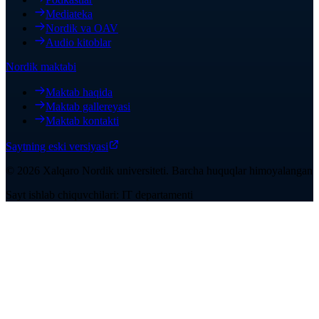
Mediateka
Nordik va OAV
Audio kitoblar
Nordik maktabi
Maktab haqida
Maktab gallereyasi
Maktab kontakti
Saytning eski versiyasi
©
2026
Xalqaro Nordik universiteti
.
Barcha huquqlar himoyalangan
Sayt ishlab chiquvchilari: IT departamenti