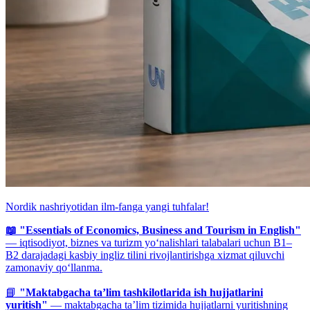
Nordik nashriyotidan ilm-fanga yangi tuhfalar!
📖 "Essentials of Economics, Business and Tourism in English"
— iqtisodiyot, biznes va turizm yo‘nalishlari talabalari uchun B1–
B2 darajadagi kasbiy ingliz tilini rivojlantirishga xizmat qiluvchi
zamonaviy qo‘llanma.
📘
"Maktabgacha ta’lim tashkilotlarida ish hujjatlarini
yuritish"
— maktabgacha ta’lim tizimida hujjatlarni yuritishning