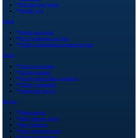
Biz bilan bog’lanish
Nordik yo'li
Qabul
Qabul jarayonlari
Ko’p beriladigan savollar
Ta'lim yo'nalishining kontrakt narxlari
Ta'lim
Ta'lim bosqichlari
Ta'lim resurslari
Xorijiy tillarni bilish sertifikati
Ta'lim yo'nalishlari
Akademik jarayon
Ilm-fan
Doktorantura
Ilmiy elektron jurnal
Ilmiy tadbirlar
Ilmiy konferensiyalar
Tasimo olimpiadasi