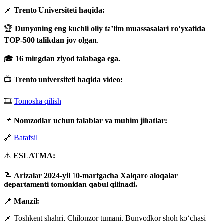
📌
Trento Universiteti haqida:
🏆
Dunyoning eng kuchli oliy ta’lim muassasalari ro‘yxatida
TOP-500 talikdan joy olgan
.
🎓
16 mingdan ziyod talabaga ega.
📺
Trento universiteti haqida video:
🎞
Tomosha qilish
📌
Nomzodlar uchun talablar va muhim jihatlar:
🔗
Batafsil
⚠️
ESLATMA:
📝
Arizalar 2024-yil 10-martgacha Xalqaro aloqalar
departamenti tomonidan qabul qilinadi.
📍
Manzil:
📌 Toshkent shahri, Chilonzor tumani, Bunyodkor shoh ko‘chasi