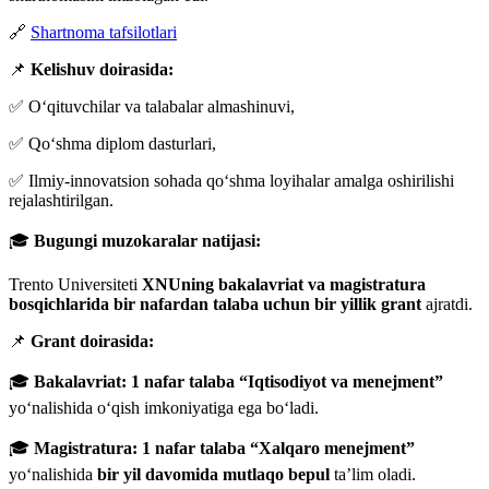
🔗
Shartnoma tafsilotlari
📌
Kelishuv doirasida:
✅ O‘qituvchilar va talabalar almashinuvi,
✅ Qo‘shma diplom dasturlari,
✅ Ilmiy-innovatsion sohada qo‘shma loyihalar amalga oshirilishi
rejalashtirilgan.
🎓
Bugungi muzokaralar natijasi:
Trento Universiteti
XNUning bakalavriat va magistratura
bosqichlarida bir nafardan talaba uchun
bir yillik grant
ajratdi.
📌
Grant doirasida:
🎓
Bakalavriat:
1 nafar talaba
“Iqtisodiyot va menejment”
yo‘nalishida o‘qish imkoniyatiga ega bo‘ladi.
🎓
Magistratura:
1 nafar talaba
“Xalqaro menejment”
yo‘nalishida
bir yil davomida mutlaqo bepul
ta’lim oladi.