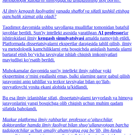
Metodologik xatolarni himoyagacha aniqlashning iloji bormi?
AI ilmiy kengash faoliyatini yanada shaffof va sifatli tashkil etishga
qanchalik xizmat qila oladi?
Taqdimot davomida ushbu savollarga mualliflar tomonidan batafsil
javoblar berildi. Sun'iy intellekt asosida yaratilgan
AI professor
lar
ishtirokidagi ilmiy
kengash simulyatsiyasi
amalda namoyish etildi.
Platformada dissertatsiyalarni ekspertlar darajasida tahlil qilish, ilmiy
va metodologik kamchiliklarni erta bosqichda aniqlash hamda ularni
bartaraf etish bo‘yicha tavsiyalar ishlab chiqish imkoniyatlari
mavjudligi ko‘rsatib berildi.
Muhokamalar davomida sun'iy intellekt ilmiy rahbar yoki
ekspertning o‘rnini egallashi emas, balki ularning qaror qabul qilish
jarayonini aniq tahlillar va tezkor tavsiyalar bilan qo‘llab-
quvvatlovchi vosita ekani alohida ta'kidlandi.
Bu esa ilmiy izlanishlar sifati, dissertatsiyalarni tayyorlash va himoya
jarayonlarini yangi bosqichga olib chiqish uchun muhim qadam
sifatida baholandi.
Mazkur platforma ilmiy rahbarlar, professor-o‘qituvchilar,
doktorantlar hamda ilmiy faoliyat bilan shug‘ullanayotgan barcha
tadqiqotchilar uchun amaliy ahamiyatga ega bo‘lib, ilm-fanda