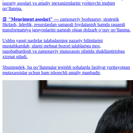
nazariy asoslari va amaliy mexanizmlarini yorituvchi muhim
qo‘llanma.
📗
"Menejment asoslari" —
zamonaviy boshqaruv, strategik
fikrlash, liderlik, resurslardan samarali foydalanish hamda raqamli
transformatsiya jarayonlarini qamrab olgan dolzarb o‘quv qo‘llanma.
Ushbu yangi nashrlar talabalarning nazariy bilimlarini
mustahkamlab, ularni mehnat bozori talablariga mos,
raqobatbardosh va zamonaviy mutaxassis sifatida shakllantirishga
xizmat qiladi.
Shuningdek, bu qo‘llanmalar tegishli sohalarda faoliyat yuritayotgan
mutaxassislar uchun ham ishonchli amaliy manbadir.