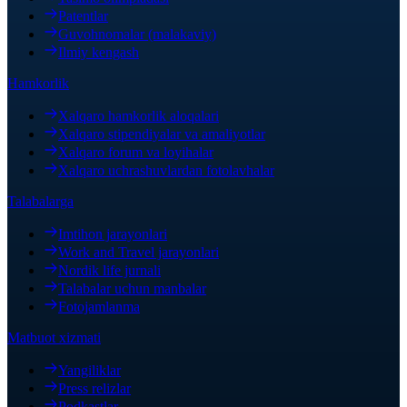
Patentlar
Guvohnomalar (malakaviy)
Ilmiy kengash
Hamkorlik
Xalqaro hamkorlik aloqalari
Xalqaro stipendiyalar va amaliyotlar
Xalqaro forum va loyihalar
Xalqaro uchrashuvlardan fotolavhalar
Talabalarga
Imtihon jarayonlari
Work and Travel jarayonlari
Nordik life jurnali
Talabalar uchun manbalar
Fotojamlanma
Matbuot xizmati
Yangiliklar
Press relizlar
Podkastlar