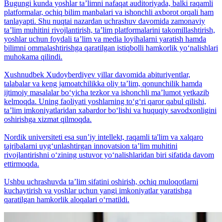
Bugungi kunda yoshlar taʼlimni nafaqat auditoriyada, balki raqamli
platformalar, ochiq bilim manbalari va ishonchli axborot orqali ham
tanlayapti. Shu nuqtai nazardan uchrashuv davomida zamonaviy
taʼlim muhitini rivojlantirish, taʼlim platformalarini takomillashtirish,
yoshlar uchun foydali taʼlim va media loyihalarni yaratish hamda
bilimni ommalashtirishga qaratilgan istiqbolli hamkorlik yo‘nalishlari
muhokama qilindi.
Xushnudbek Xudoyberdiyev yillar davomida abituriyentlar,
talabalar va keng jamoatchilikka oliy taʼlim, qonunchilik hamda
ijtimoiy masalalar bo‘yicha tezkor va ishonchli maʼlumot yetkazib
kelmoqda. Uning faoliyati yoshlarning to‘g‘ri qaror qabul qilishi,
taʼlim imkoniyatlaridan xabardor bo‘lishi va huquqiy savodxonligini
oshirishga xizmat qilmoqda.
Nordik universiteti esa sunʼiy intellekt, raqamli ta'lim va xalqaro
tajribalarni uyg‘unlashtirgan innovatsion taʼlim muhitini
rivojlantirishni o‘zining ustuvor yo‘nalishlaridan biri sifatida davom
ettirmoqda.
Ushbu uchrashuvda taʼlim sifatini oshirish, ochiq muloqotlarni
kuchaytirish va yoshlar uchun yangi imkoniyatlar yaratishga
qaratilgan hamkorlik aloqalari o‘rnatildi.