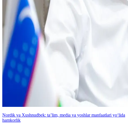
Nordik va Xushnudbek: taʼlim, media va yoshlar manfaatlari yo‘lida
hamkorlik