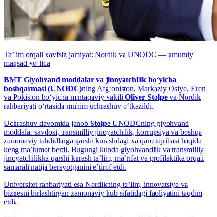
Taʼlim orqali xavfsiz jamiyat: Nordik va UNODC — umumiy
maqsad yo‘lida
BMT Giyohvand moddalar va jinoyatchilik bo‘yicha
boshqarmasi (UNODC)
ning Afg‘oniston, Markaziy Osiyo, Eron
va Pokiston bo‘yicha mintaqaviy vakili
Oliver Stolpe
va Nordik
rahbariyati o‘rtasida muhim uchrashuv o‘tkazildi.
Uchrashuv davomida janob
Stolpe
UNODCning giyohvand
moddalar savdosi, transmilliy jinoyatchilik, korrupsiya va boshqa
zamonaviy tahdidlarga qarshi kurashdagi xalqaro tajribasi haqida
keng maʼlumot berdi. Bugungi kunda giyohvandlik va transmilliy
jinoyatchilikka qarshi kurash taʼlim, maʼrifat va profilaktika orqali
samarali natija berayotganini eʼtirof etdi.
Universitet rahbariyati esa Nordikning taʼlim, innovatsiya va
biznesni birlashtirgan zamonaviy hub sifatidagi faoliyatini taqdim
etdi.