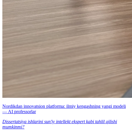
Nordikdan innovatsion platforma: ilmiy kengashning yangi modeli
— AI professorlar
Dissertatsiya ishlarini sun'iy intellekt ekspert kabi tahlil qilishi
mumkinmi?