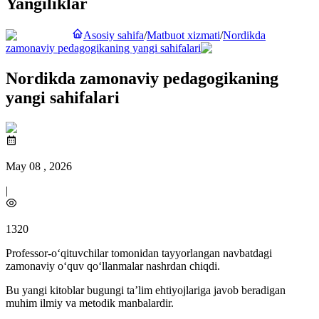
Yangiliklar
Asosiy sahifa
/
Matbuot xizmati
/
Nordikda
zamonaviy pedagogikaning yangi sahifalari
Nordikda zamonaviy pedagogikaning
yangi sahifalari
May 08 , 2026
|
1320
Professor-o‘qituvchilar tomonidan tayyorlangan navbatdagi
zamonaviy o‘quv qo‘llanmalar nashrdan chiqdi.
Bu yangi kitoblar bugungi ta’lim ehtiyojlariga javob beradigan
muhim ilmiy va metodik manbalardir.