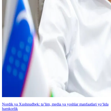
Nordik va Xushnudbek: taʼlim, media va yoshlar manfaatlari yo‘lida
hamkorlik