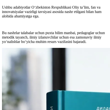
Ushbu adabiyotlar O‘zbekiston Respublikasi Oliy ta’lim, fan va
innovatsiyalar vazirligi tavsiyasi asosida nashr etilgani bilan ham
alohida ahamiyatga ega.
Bu nashrlar talabalar uchun puxta bilim manbai, pedagoglar uchun
metodik tayanch, ilmiy izlanuvchilar uchun esa zamonaviy ilmiy
yo‘nalishlar bo‘yicha muhim resurs vazifasini bajaradi.