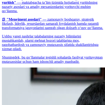
yuritish"
— maktabgacha ta’lim tizimida hujjatlarni yuritishning
nazariy asoslari va amaliy mexanizmlarini yorituvchi muhim
qo‘llanma.
📗
"Menejment asoslari" —
zamonaviy boshqaruv, strategik
fikrlash, liderlik, resurslardan samarali foydalanish hamda raqamli
transformatsiya jarayonlarini qamrab olgan dolzarb o‘quv qo‘llanma.
Ushbu yangi nashrlar talabalarning nazariy bilimlarini
mustahkamlab, ularni mehnat bozori talablariga mos,
raqobatbardosh va zamonaviy mutaxassis sifatida shakllantirishga
xizmat qiladi.
Shuningdek, bu qo‘llanmalar tegishli sohalarda faoliyat yuritayotgan
mutaxassislar uchun ham ishonchli amaliy manbadir.