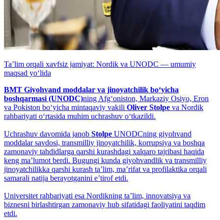
Taʼlim orqali xavfsiz jamiyat: Nordik va UNODC — umumiy
maqsad yo‘lida
BMT Giyohvand moddalar va jinoyatchilik bo‘yicha
boshqarmasi (UNODC)
ning Afg‘oniston, Markaziy Osiyo, Eron
va Pokiston bo‘yicha mintaqaviy vakili
Oliver Stolpe
va Nordik
rahbariyati o‘rtasida muhim uchrashuv o‘tkazildi.
Uchrashuv davomida janob
Stolpe
UNODCning giyohvand
moddalar savdosi, transmilliy jinoyatchilik, korrupsiya va boshqa
zamonaviy tahdidlarga qarshi kurashdagi xalqaro tajribasi haqida
keng maʼlumot berdi. Bugungi kunda giyohvandlik va transmilliy
jinoyatchilikka qarshi kurash taʼlim, maʼrifat va profilaktika orqali
samarali natija berayotganini eʼtirof etdi.
Universitet rahbariyati esa Nordikning taʼlim, innovatsiya va
biznesni birlashtirgan zamonaviy hub sifatidagi faoliyatini taqdim
etdi.