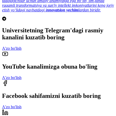
tadqiqotchilar uchun amaliy ahamiyatga ega bo‘lib, ilm-fanda
raqamli transformatsiya va sun'iy intellekt imkoniyatlarini keng joriy
etish yo‘lidagi navbatdagi i
nnovatsion yechim
lardan biridir.
Universitetning Telegram'dagi rasmiy
kanalini kuzatib boring
A'zo bo'lish
YouTube kanalimizga obuna bo'ling
A'zo bo'lish
Facebook sahifamizni kuzatib boring
A'zo bo'lish