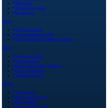
Rekvizitlar
Biz bilan bog’lanish
Nordik yo'li
Qabul
Qabul jarayonlari
Ko’p beriladigan savollar
Ta'lim yo'nalishining kontrakt narxlari
Ta'lim
Ta'lim bosqichlari
Ta'lim resurslari
Xorijiy tillarni bilish sertifikati
Ta'lim yo'nalishlari
Akademik jarayon
Ilm-fan
Doktorantura
Ilmiy elektron jurnal
Ilmiy tadbirlar
Ilmiy konferensiyalar