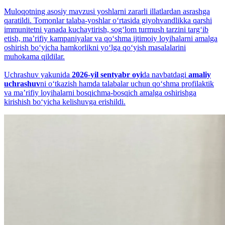
Muloqotning asosiy mavzusi yoshlarni zararli illatlardan asrashga
qaratildi. Tomonlar talaba-yoshlar o‘rtasida giyohvandlikka qarshi
immunitetni yanada kuchaytirish, sog‘lom turmush tarzini targ‘ib
etish, maʼrifiy kampaniyalar va qo‘shma ijtimoiy loyihalarni amalga
oshirish bo‘yicha hamkorlikni yo‘lga qo‘yish masalalarini
muhokama qildilar.
Uchrashuv yakunida
2026-yil sentyabr oyi
da navbatdagi
amaliy
uchrashuv
ni o‘tkazish hamda talabalar uchun qo‘shma profilaktik
va maʼrifiy loyihalarni bosqichma-bosqich amalga oshirishga
kirishish bo‘yicha kelishuvga erishildi.