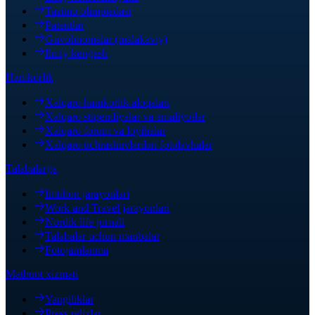
Tasimo olimpiadasi
Patentlar
Guvohnomalar (malakaviy)
Ilmiy kengash
Hamkorlik
Xalqaro hamkorlik aloqalari
Xalqaro stipendiyalar va amaliyotlar
Xalqaro forum va loyihalar
Xalqaro uchrashuvlardan fotolavhalar
Talabalarga
Imtihon jarayonlari
Work and Travel jarayonlari
Nordik life jurnali
Talabalar uchun manbalar
Fotojamlanma
Matbuot xizmati
Yangiliklar
Press relizlar