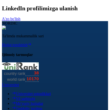
LinkedIn profilimizga ulanish
A'zo bo'lish
NORDIC
Ta'limda mukammallik sari
Hujjat topshirish
Ijtimoiy tarmoqlar
Universitet
Universitet ustunliklari
Yil sarhisobi
Me'yoriy hujjatlar
Tashkiliy tuzilma