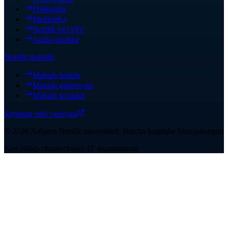
Podkastlar
Mediateka
Nordik va OAV
Audio kitoblar
Nordik maktabi
Maktab haqida
Maktab gallereyasi
Maktab kontakti
Saytning eski versiyasi
©
2026
Xalqaro Nordik universiteti
.
Barcha huquqlar himoyalangan
Sayt ishlab chiquvchilari: IT departamenti