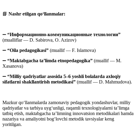
📘
Nashr etilgan qo‘llanmalar:
➖
“Информационно-коммуникационные технологии”
(mualliflar — D. Sabirova, O. Azizov)
➖
“Oila pedagogikasi”
(muallif — F. Islamova)
➖
“Maktabgacha ta’limda etnopedagogika”
(muallif — M.
Xasanova)
➖
“Milliy qadriyatlar asosida 5–6 yoshli bolalarda axloqiy
sifatlarni shakllantirish metodikasi”
(muallif — D. Mahmudova).
Mazkur qo‘llanmalarda zamonaviy pedagogik yondashuvlar, milliy
qadriyatlar va tarbiya uyg‘unligi, raqamli texnologiyalarni ta’limga
tatbiq etish, maktabgacha ta’limning innovatsion metodikalari hamda
nazariya va amaliyotni bog‘lovchi metodik tavsiyalar keng
yoritilgan.