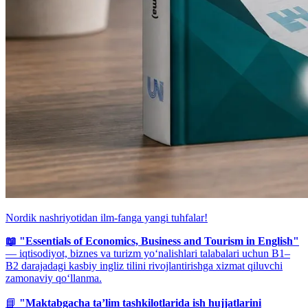
Nordik nashriyotidan ilm-fanga yangi tuhfalar!
📖 "Essentials of Economics, Business and Tourism in English"
— iqtisodiyot, biznes va turizm yo‘nalishlari talabalari uchun B1–
B2 darajadagi kasbiy ingliz tilini rivojlantirishga xizmat qiluvchi
zamonaviy qo‘llanma.
📘
"Maktabgacha ta’lim tashkilotlarida ish hujjatlarini