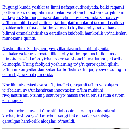
Bugungi kunda yoshlar taʼlimni nafaqat auditoriyada, balki raqamli
platformalar, ochiq bilim manbalari va ishonchli axborot orqali ham
tanlayapti. Shu nuqtai nazardan uchrashuv davomida zamonaviy
taʼlim muhitini rivojlantirish, taʼlim platformalarini takomillashtirish,
yoshlar uchun foydali taʼlim va media loyihalarni yaratish hamda
bilimni ommalashtirishga qaratilgan istiqbolli hamkorlik yo‘nalishlari
muhokama qilindi.
Xushnudbek Xudoyberdiyev yillar davomida abituriyentlar,
talabalar va keng jamoatchilikka oliy taʼlim, qonunchilik hamda
ijtimoiy masalalar bo‘yicha tezkor va ishonchli maʼlumot yetkazib
kelmoqda. Uning faoliyati yoshlarning to‘g‘ri qaror qabul qilishi,
taʼlim imkoniyatlaridan xabardor bo‘lishi va huquqiy savodxonligini
oshirishga xizmat qilmoqda.
Nordik universiteti esa sunʼiy intellekt, raqamli ta'lim va xalqaro
tajribalarni uyg‘unlashtirgan innovatsion taʼlim muhitini
rivojlantirishni o‘zining ustuvor yo‘nalishlaridan biri sifatida davom
ettirmoqda.
Ushbu uchrashuvda taʼlim sifatini oshirish, ochiq muloqotlarni
kuchaytirish va yoshlar uchun yangi imkoniyatlar yaratishga
qaratilgan hamkorlik aloqalari o‘rnatildi.