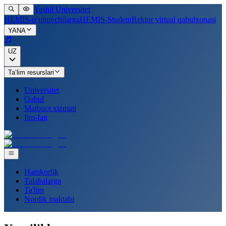
Yashil Universitet
HEMIS-o‘qituvchilarga
HEMIS-Student
Rektor virtual qabulxonasi
YANA
UZ
Ta’lim resurslari
Universitet
Qabul
Matbuot xizmati
Ilm-fan
Hamkorlik
Talabalarga
Ta'lim
Nordik maktabi