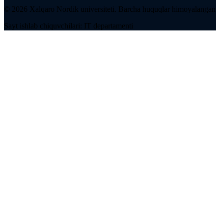
©
2026
Xalqaro Nordik universiteti
.
Barcha huquqlar himoyalangan
Sayt ishlab chiquvchilari: IT departamenti