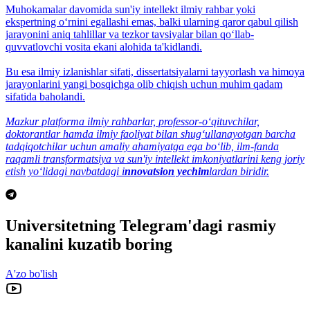
Muhokamalar davomida sun'iy intellekt ilmiy rahbar yoki
ekspertning o‘rnini egallashi emas, balki ularning qaror qabul qilish
jarayonini aniq tahlillar va tezkor tavsiyalar bilan qo‘llab-
quvvatlovchi vosita ekani alohida ta'kidlandi.
Bu esa ilmiy izlanishlar sifati, dissertatsiyalarni tayyorlash va himoya
jarayonlarini yangi bosqichga olib chiqish uchun muhim qadam
sifatida baholandi.
Mazkur platforma ilmiy rahbarlar, professor-o‘qituvchilar,
doktorantlar hamda ilmiy faoliyat bilan shug‘ullanayotgan barcha
tadqiqotchilar uchun amaliy ahamiyatga ega bo‘lib, ilm-fanda
raqamli transformatsiya va sun'iy intellekt imkoniyatlarini keng joriy
etish yo‘lidagi navbatdagi i
nnovatsion yechim
lardan biridir.
Universitetning Telegram'dagi rasmiy
kanalini kuzatib boring
A'zo bo'lish