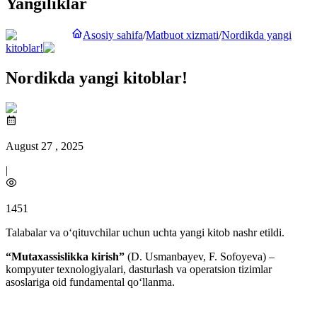
Yangiliklar
Asosiy sahifa
/
Matbuot xizmati
/
Nordikda yangi
kitoblar!
Nordikda yangi kitoblar!
August 27 , 2025
|
1451
Talabalar va o‘qituvchilar uchun uchta yangi kitob nashr etildi.
“Mutaxassislikka kirish”
(D. Usmanbayev, F. Sofoyeva) –
kompyuter texnologiyalari, dasturlash va operatsion tizimlar
asoslariga oid fundamental qo‘llanma.