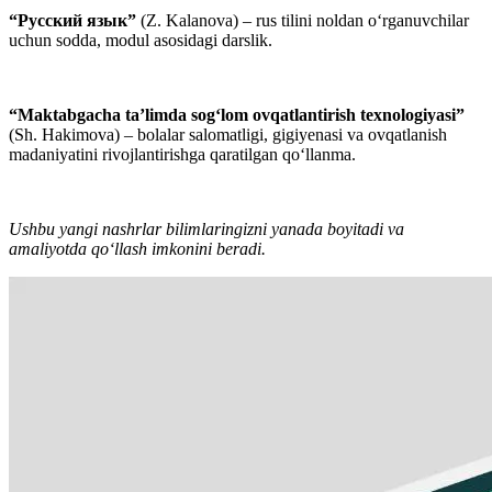
“Русский язык”
(Z. Kalanova) – rus tilini noldan o‘rganuvchilar
uchun sodda, modul asosidagi darslik.
“Maktabgacha taʼlimda sog‘lom ovqatlantirish texnologiyasi”
(Sh. Hakimova) – bolalar salomatligi, gigiyenasi va ovqatlanish
madaniyatini rivojlantirishga qaratilgan qo‘llanma.
Ushbu yangi nashrlar bilimlaringizni yanada boyitadi va
amaliyotda qo‘llash imkonini beradi.