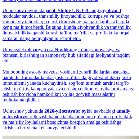
Uchrashuv davomida janob
Stolpe
UNODCning giyohvand
moddalar savdosi, transmilliy jinoyatchilik, korrupsiya va boshqa
zamonaviy tahdidlarga qarshi kurashdagi xalqaro tajribasi haqida
keng maʼlumot berdi. Bugungi kunda giyohvandlik va transmilliy
jinoyatchilikka qarshi kurash taʼlim, maʼrifat va profilaktika orqali
samarali natija berayotganini eʼtirof etdi.
Universitet rahbariyati esa Nordikning taʼlim, innovatsiya va
biznesni birlashtirgan zamonaviy hub sifatidagi faoliyatini taqdim
etdi.
Muloqotning asosiy mavzusi yoshlarni zararli illatlardan asrashga
qaratildi. Tomonlar talaba-yoshlar o‘rtasida giyohvandlikka qarshi
immunitetni yanada kuchaytirish, sog‘lom turmush tarzini targ‘ib
etish, maʼrifiy kampaniyalar va qo‘shma ijtimoiy loyihalarni amalga
oshirish bo‘yicha hamkorlikni yo‘lga qo‘yish masalalarini
muhokama qildilar.
Uchrashuv yakunida
2026-yil sentyabr oyi
da navbatdagi
amaliy
uchrashuv
ni o‘tkazish hamda talabalar uchun qo‘shma profilaktik
va maʼrifiy loyihalarni bosqichma-bosqich amalga oshirishga
kirishish bo‘yicha kelishuvga erishildi.