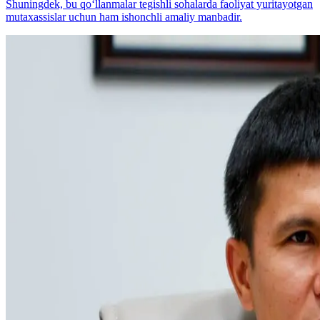
Shuningdek, bu qo‘llanmalar tegishli sohalarda faoliyat yuritayotgan
mutaxassislar uchun ham ishonchli amaliy manbadir.