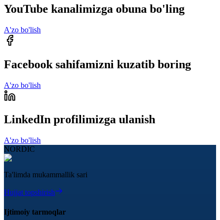
YouTube kanalimizga obuna bo'ling
A'zo bo'lish
Facebook sahifamizni kuzatib boring
A'zo bo'lish
LinkedIn profilimizga ulanish
A'zo bo'lish
NORDIC
Ta'limda mukammallik sari
Hujjat topshirish
Ijtimoiy tarmoqlar