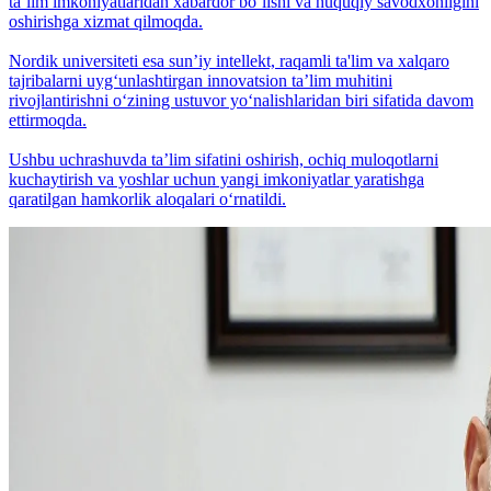
taʼlim imkoniyatlaridan xabardor bo‘lishi va huquqiy savodxonligini
oshirishga xizmat qilmoqda.
Nordik universiteti esa sunʼiy intellekt, raqamli ta'lim va xalqaro
tajribalarni uyg‘unlashtirgan innovatsion taʼlim muhitini
rivojlantirishni o‘zining ustuvor yo‘nalishlaridan biri sifatida davom
ettirmoqda.
Ushbu uchrashuvda taʼlim sifatini oshirish, ochiq muloqotlarni
kuchaytirish va yoshlar uchun yangi imkoniyatlar yaratishga
qaratilgan hamkorlik aloqalari o‘rnatildi.