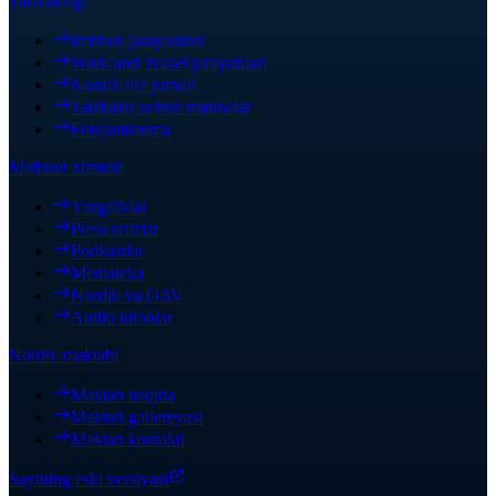
Talabalarga
Imtihon jarayonlari
Work and Travel jarayonlari
Nordik life jurnali
Talabalar uchun manbalar
Fotojamlanma
Matbuot xizmati
Yangiliklar
Press relizlar
Podkastlar
Mediateka
Nordik va OAV
Audio kitoblar
Nordik maktabi
Maktab haqida
Maktab gallereyasi
Maktab kontakti
Saytning eski versiyasi