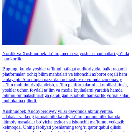
Nordik va Xushnudbek: taʼlim, media va yoshlar manfaatlari yo‘lida
hamkorlik
Bugungi kunda yoshlar taʼlimni nafaqat auditoriyada, balki raqamli
platformalar, ochiq bilim manbalari va ishonchli axborot orqali ham
tanlayapti. Shu nuqtai nazardan uchrashuv davomida zamonaviy
taʼlim muhitini rivojlantirish, taʼlim platformalarini takomillashtirish,
yoshlar uchun foydali taʼlim va media loyihalarni yaratish hamda
bilimni ommalashtirishga qaratilgan istiqbolli hamkorlik yo‘nalishlari
muhokama qilindi.
Xushnudbek Xudoyberdiyev yillar davomida abituriyentlar,
talabalar va keng jamoatchilikka oliy taʼlim, qonunchilik hamda
ijtimoiy masalalar bo‘yicha tezkor va ishonchli maʼlumot yetkazib
kelmoqda. Uning faoliyati yoshlarning to‘g‘ri qaror qabul qilishi,