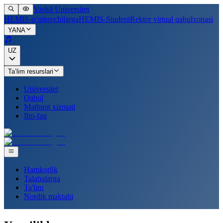
Yashil Universitet
HEMIS-o‘qituvchilarga
HEMIS-Student
Rektor virtual qabulxonasi
YANA
UZ
Ta’lim resurslari
Universitet
Qabul
Matbuot xizmati
Ilm-fan
Hamkorlik
Talabalarga
Ta'lim
Nordik maktabi