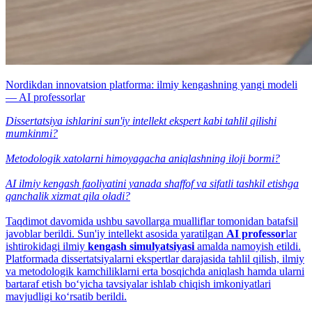
Nordikdan innovatsion platforma: ilmiy kengashning yangi modeli
— AI professorlar
Dissertatsiya ishlarini sun'iy intellekt ekspert kabi tahlil qilishi
mumkinmi?
Metodologik xatolarni himoyagacha aniqlashning iloji bormi?
AI ilmiy kengash faoliyatini yanada shaffof va sifatli tashkil etishga
qanchalik xizmat qila oladi?
Taqdimot davomida ushbu savollarga mualliflar tomonidan batafsil
javoblar berildi. Sun'iy intellekt asosida yaratilgan
AI professor
lar
ishtirokidagi ilmiy
kengash simulyatsiyasi
amalda namoyish etildi.
Platformada dissertatsiyalarni ekspertlar darajasida tahlil qilish, ilmiy
va metodologik kamchiliklarni erta bosqichda aniqlash hamda ularni
bartaraf etish bo‘yicha tavsiyalar ishlab chiqish imkoniyatlari
mavjudligi ko‘rsatib berildi.