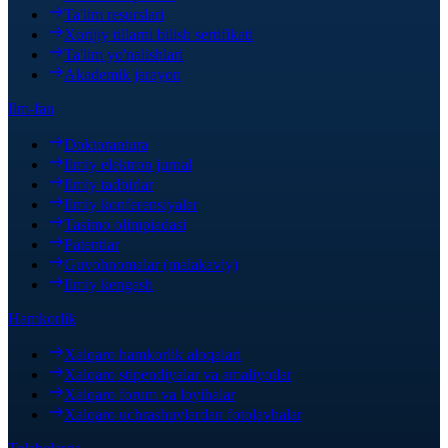
Ta'lim resurslari
Xorijiy tillarni bilish sertifikati
Ta'lim yo'nalishlari
Akademik jarayon
Ilm-fan
Doktorantura
Ilmiy elektron jurnal
Ilmiy tadbirlar
Ilmiy konferensiyalar
Tasimo olimpiadasi
Patentlar
Guvohnomalar (malakaviy)
Ilmiy kengash
Hamkorlik
Xalqaro hamkorlik aloqalari
Xalqaro stipendiyalar va amaliyotlar
Xalqaro forum va loyihalar
Xalqaro uchrashuvlardan fotolavhalar