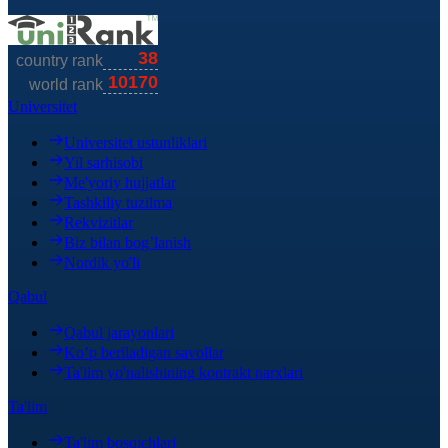
Universitet
Universitet ustunliklari
Yil sarhisobi
Me'yoriy hujjatlar
Tashkiliy tuzilma
Rekvizitlar
Biz bilan bog’lanish
Nordik yo'li
Qabul
Qabul jarayonlari
Ko’p beriladigan savollar
Ta'lim yo'nalishining kontrakt narxlari
Ta'lim
Ta'lim bosqichlari