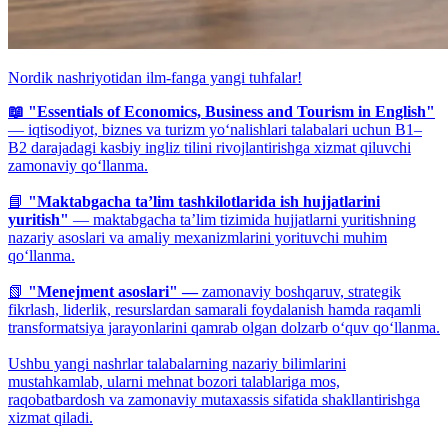
Nordik nashriyotidan ilm-fanga yangi tuhfalar!
📖 "Essentials of Economics, Business and Tourism in English"
— iqtisodiyot, biznes va turizm yo‘nalishlari talabalari uchun B1–
B2 darajadagi kasbiy ingliz tilini rivojlantirishga xizmat qiluvchi
zamonaviy qo‘llanma.
📘
"Maktabgacha ta’lim tashkilotlarida ish hujjatlarini
yuritish"
— maktabgacha ta’lim tizimida hujjatlarni yuritishning
nazariy asoslari va amaliy mexanizmlarini yorituvchi muhim
qo‘llanma.
📗
"Menejment asoslari" —
zamonaviy boshqaruv, strategik
fikrlash, liderlik, resurslardan samarali foydalanish hamda raqamli
transformatsiya jarayonlarini qamrab olgan dolzarb o‘quv qo‘llanma.
Ushbu yangi nashrlar talabalarning nazariy bilimlarini
mustahkamlab, ularni mehnat bozori talablariga mos,
raqobatbardosh va zamonaviy mutaxassis sifatida shakllantirishga
xizmat qiladi.