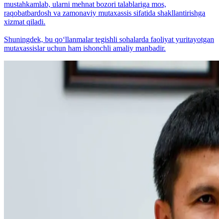
mustahkamlab, ularni mehnat bozori talablariga mos,
raqobatbardosh va zamonaviy mutaxassis sifatida shakllantirishga
xizmat qiladi.
Shuningdek, bu qo‘llanmalar tegishli sohalarda faoliyat yuritayotgan
mutaxassislar uchun ham ishonchli amaliy manbadir.