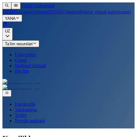
Yashil Universitet
HEMIS-o‘qituvchilarga
HEMIS-Student
Rektor virtual qabulxonasi
YANA
UZ
Ta’lim resurslari
Universitet
Qabul
Matbuot xizmati
Ilm-fan
Hamkorlik
Talabalarga
Ta'lim
Nordik maktabi