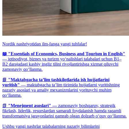
Nordik nashriyotidan ilm-fanga yangi tuhfalar!
📖 "Essentials of Economics, Business and Tourism in English"
— iqtisodiyot, biznes va turizm yo‘nalishlari talabalari uchun B1–
B2 darajadagi kasbiy ingliz tilini rivojlantirishga xizmat qiluvchi
zamonaviy qo‘llanma.
📘
"Maktabgacha ta’lim tashkilotlarida ish hujjatlarini
yuritish"
— maktabgacha ta’lim tizimida hujjatlarni yuritishning
nazariy asoslari va amaliy mexanizmlarini yorituvchi muhim
qo‘llanma.
📗
"Menejment asoslari" —
zamonaviy boshqaruv, strategik
fikrlash, liderlik, resurslardan samarali foydalanish hamda raqamli
transformatsiya jarayonlarini qamrab olgan dolzarb o‘quv qo‘llanma.
Ushbu yangi nashrlar talabalarning nazariy bilimlarini