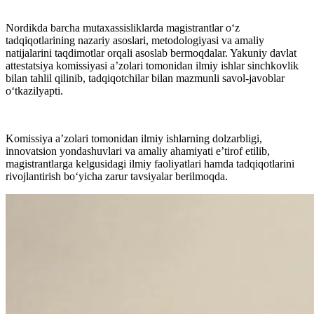
Nordikda barcha mutaxassisliklarda magistrantlar o‘z
tadqiqotlarining nazariy asoslari, metodologiyasi va amaliy
natijalarini taqdimotlar orqali asoslab bermoqdalar. Yakuniy davlat
attestatsiya komissiyasi a’zolari tomonidan ilmiy ishlar sinchkovlik
bilan tahlil qilinib, tadqiqotchilar bilan mazmunli savol-javoblar
o‘tkazilyapti.
Komissiya a’zolari tomonidan ilmiy ishlarning dolzarbligi,
innovatsion yondashuvlari va amaliy ahamiyati e’tirof etilib,
magistrantlarga kelgusidagi ilmiy faoliyatlari hamda tadqiqotlarini
rivojlantirish bo‘yicha zarur tavsiyalar berilmoqda.