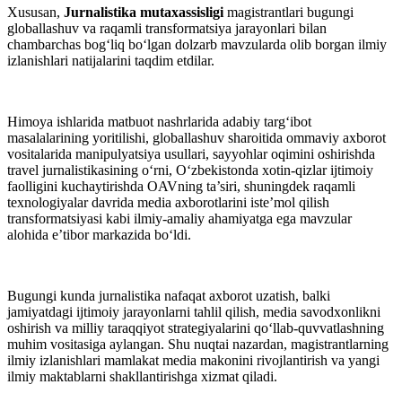
Xususan,
Jurnalistika mutaxassisligi
magistrantlari bugungi
globallashuv va raqamli transformatsiya jarayonlari bilan
chambarchas bog‘liq bo‘lgan dolzarb mavzularda olib borgan ilmiy
izlanishlari natijalarini taqdim etdilar.
Himoya ishlarida matbuot nashrlarida adabiy targ‘ibot
masalalarining yoritilishi, globallashuv sharoitida ommaviy axborot
vositalarida manipulyatsiya usullari, sayyohlar oqimini oshirishda
travel jurnalistikasining o‘rni, O‘zbekistonda xotin-qizlar ijtimoiy
faolligini kuchaytirishda OAVning ta’siri, shuningdek raqamli
texnologiyalar davrida media axborotlarini iste’mol qilish
transformatsiyasi kabi ilmiy-amaliy ahamiyatga ega mavzular
alohida e’tibor markazida bo‘ldi.
Bugungi kunda jurnalistika nafaqat axborot uzatish, balki
jamiyatdagi ijtimoiy jarayonlarni tahlil qilish, media savodxonlikni
oshirish va milliy taraqqiyot strategiyalarini qo‘llab-quvvatlashning
muhim vositasiga aylangan. Shu nuqtai nazardan, magistrantlarning
ilmiy izlanishlari mamlakat media makonini rivojlantirish va yangi
ilmiy maktablarni shakllantirishga xizmat qiladi.