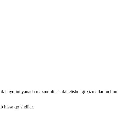
alik hayotini yanada mazmunli tashkil etishdagi xizmatlari uchun
ib hissa qo‘shdilar.