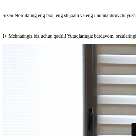
Sizlar Nordikning eng faol, eng shijoatli va eng ilhomlantiruvchi yosh
👏 Mehnatingiz biz uchun qadrli! Yutuqlaringiz bardavom, orzularingi