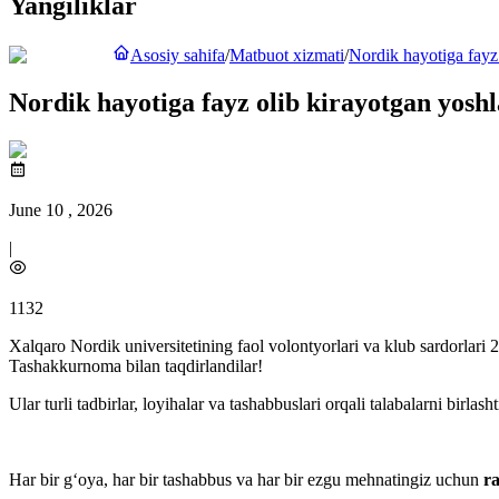
Yangiliklar
Asosiy sahifa
/
Matbuot xizmati
/
Nordik hayotiga fayz 
Nordik hayotiga fayz olib kirayotgan yoshl
June 10 , 2026
|
1132
Xalqaro Nordik universitetining faol volontyorlari va klub sardorlari 
Tashakkurnoma bilan taqdirlandilar!
Ular turli tadbirlar, loyihalar va tashabbuslari orqali talabalarni birlash
Har bir g‘oya, har bir tashabbus va har bir ezgu mehnatingiz uchun
r