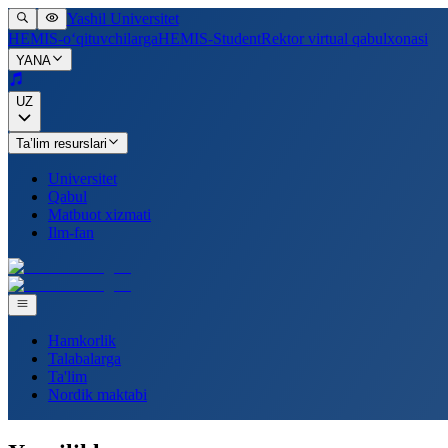
Yashil Universitet
HEMIS-o‘qituvchilarga
HEMIS-Student
Rektor virtual qabulxonasi
YANA
UZ
Ta’lim resurslari
Universitet
Qabul
Matbuot xizmati
Ilm-fan
Hamkorlik
Talabalarga
Ta'lim
Nordik maktabi