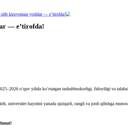
olib kirayotgan yoshlar — e’tirofda!
ar — e’tirofda!
2025–2026 o‘quv yilida ko‘rsatgan tashabbuskorligi, fidoyiligi va talab
tirib, universitet hayotini yanada qiziqarli, rangli va jonli qilishga munos
ahmat!