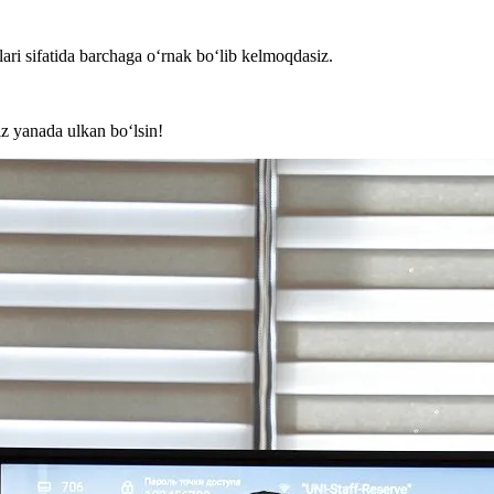
lari sifatida barchaga o‘rnak bo‘lib kelmoqdasiz.
z yanada ulkan bo‘lsin!