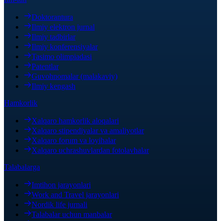
Doktorantura
Ilmiy elektron jurnal
Ilmiy tadbirlar
Ilmiy konferensiyalar
Tasimo olimpiadasi
Patentlar
Guvohnomalar (malakaviy)
Ilmiy kengash
Hamkorlik
Xalqaro hamkorlik aloqalari
Xalqaro stipendiyalar va amaliyotlar
Xalqaro forum va loyihalar
Xalqaro uchrashuvlardan fotolavhalar
Talabalarga
Imtihon jarayonlari
Work and Travel jarayonlari
Nordik life jurnali
Talabalar uchun manbalar