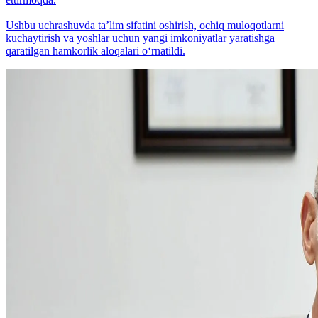
Ushbu uchrashuvda taʼlim sifatini oshirish, ochiq muloqotlarni
kuchaytirish va yoshlar uchun yangi imkoniyatlar yaratishga
qaratilgan hamkorlik aloqalari o‘rnatildi.