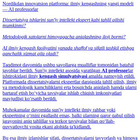
Nordikdan innovatsion platforma: ilmiy kengashning yangi modeli
— AI professorlar
Dissertatsiya ishlarini sun'iy intellekt ekspert kabi tahlil qilishi
mumkinmi?
Metodologik xatolarni himoyagacha aniqlashning iloji bormi?
AI ilmiy kengash faoliyatini yanada shaffof va sifatli tashkil etishga
qanchalik xizmat qila oladi?
Taqdimot davomida ushbu savollarga mualliflar tomonidan batafsil
javoblar berildi. Sun'iy intellekt asosida yaratilgan
AI professor
lar
ishtirokidagi ilmiy
kengash simulyatsiyasi
amalda namoyish etildi.
Platformada dissertatsiyalarni ekspertlar darajasida tahlil qilish, ilmiy
va metodologik kamchiliklarni erta bosqichda aniqlash hamda ularni
bartaraf etish bo‘yicha tavsiyalar ishlab chiqish imkoniyatlari
mavjudligi ko‘rsatib berildi.
Muhokamalar davomida sun'iy intellekt ilmiy rahbar yoki
ekspertning o‘rnini egallashi emas, balki ularning qaror qabul qilish
jarayonini aniq tahlillar va tezkor tavsiyalar bilan qo‘llab-
quvvatlovchi vosita ekani alohida ta'kidlandi.
Bu esa ilmiy izlanishlar sifati, dissertatsiyalarni tayyorlash va himoya