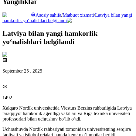
Yangiliklar
Asosiy sahifa
/
Matbuot xizmati
/
Latviya bilan yangi
hamkorlik yo‘nalishlari belgilandi
Latviya bilan yangi hamkorlik
yo‘nalishlari belgilandi
September 25 , 2025
|
1492
Xalqaro Nordik universitetida Viesturs Berzins rahbarligida Latviya
taraqqiyot hamkorlik agentligi vakillari va Riga texnika universiteti
professorlari bilan uchrashuv bo‘lib o‘tdi.
Uchrashuvda Nordik rahbariyati tomonidan universitetning serqirra
faoliyati va istiqbol rejalari haqida keng maʼlumotlar berildi.