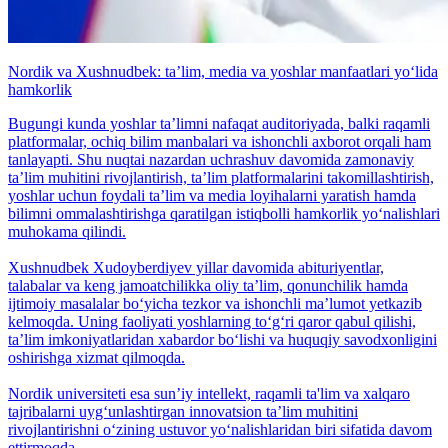
Nordik va Xushnudbek: taʼlim, media va yoshlar manfaatlari yo‘lida
hamkorlik
Bugungi kunda yoshlar taʼlimni nafaqat auditoriyada, balki raqamli
platformalar, ochiq bilim manbalari va ishonchli axborot orqali ham
tanlayapti. Shu nuqtai nazardan uchrashuv davomida zamonaviy
taʼlim muhitini rivojlantirish, taʼlim platformalarini takomillashtirish,
yoshlar uchun foydali taʼlim va media loyihalarni yaratish hamda
bilimni ommalashtirishga qaratilgan istiqbolli hamkorlik yo‘nalishlari
muhokama qilindi.
Xushnudbek Xudoyberdiyev yillar davomida abituriyentlar,
talabalar va keng jamoatchilikka oliy taʼlim, qonunchilik hamda
ijtimoiy masalalar bo‘yicha tezkor va ishonchli maʼlumot yetkazib
kelmoqda. Uning faoliyati yoshlarning to‘g‘ri qaror qabul qilishi,
taʼlim imkoniyatlaridan xabardor bo‘lishi va huquqiy savodxonligini
oshirishga xizmat qilmoqda.
Nordik universiteti esa sunʼiy intellekt, raqamli ta'lim va xalqaro
tajribalarni uyg‘unlashtirgan innovatsion taʼlim muhitini
rivojlantirishni o‘zining ustuvor yo‘nalishlaridan biri sifatida davom
ettirmoqda.