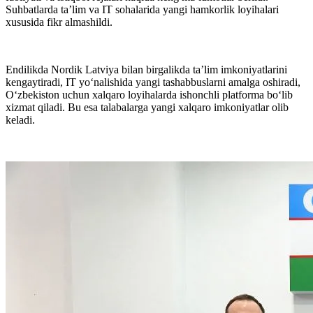
Suhbatlarda taʼlim va IT sohalarida yangi hamkorlik loyihalari
xususida fikr almashildi.
Endilikda Nordik Latviya bilan birgalikda taʼlim imkoniyatlarini
kengaytiradi, IT yo‘nalishida yangi tashabbuslarni amalga oshiradi,
O‘zbekiston uchun xalqaro loyihalarda ishonchli platforma bo‘lib
xizmat qiladi. Bu esa talabalarga yangi xalqaro imkoniyatlar olib
keladi.