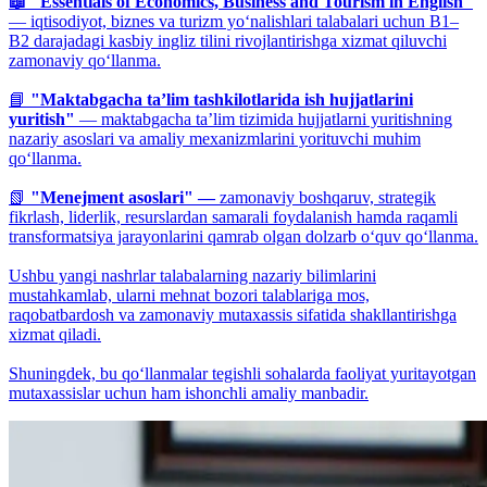
📖 "Essentials of Economics, Business and Tourism in English"
— iqtisodiyot, biznes va turizm yo‘nalishlari talabalari uchun B1–
B2 darajadagi kasbiy ingliz tilini rivojlantirishga xizmat qiluvchi
zamonaviy qo‘llanma.
📘
"Maktabgacha ta’lim tashkilotlarida ish hujjatlarini
yuritish"
— maktabgacha ta’lim tizimida hujjatlarni yuritishning
nazariy asoslari va amaliy mexanizmlarini yorituvchi muhim
qo‘llanma.
📗
"Menejment asoslari" —
zamonaviy boshqaruv, strategik
fikrlash, liderlik, resurslardan samarali foydalanish hamda raqamli
transformatsiya jarayonlarini qamrab olgan dolzarb o‘quv qo‘llanma.
Ushbu yangi nashrlar talabalarning nazariy bilimlarini
mustahkamlab, ularni mehnat bozori talablariga mos,
raqobatbardosh va zamonaviy mutaxassis sifatida shakllantirishga
xizmat qiladi.
Shuningdek, bu qo‘llanmalar tegishli sohalarda faoliyat yuritayotgan
mutaxassislar uchun ham ishonchli amaliy manbadir.