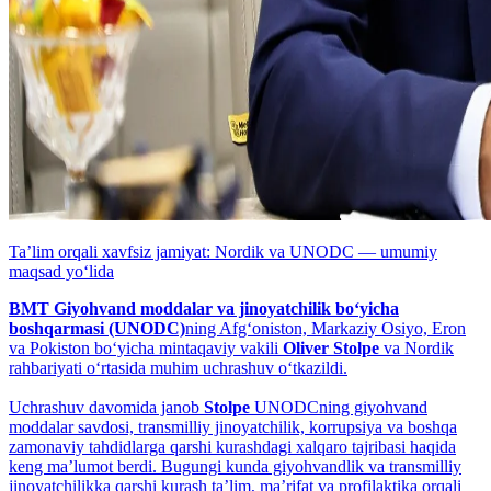
Taʼlim orqali xavfsiz jamiyat: Nordik va UNODC — umumiy
maqsad yo‘lida
BMT Giyohvand moddalar va jinoyatchilik bo‘yicha
boshqarmasi (UNODC)
ning Afg‘oniston, Markaziy Osiyo, Eron
va Pokiston bo‘yicha mintaqaviy vakili
Oliver Stolpe
va Nordik
rahbariyati o‘rtasida muhim uchrashuv o‘tkazildi.
Uchrashuv davomida janob
Stolpe
UNODCning giyohvand
moddalar savdosi, transmilliy jinoyatchilik, korrupsiya va boshqa
zamonaviy tahdidlarga qarshi kurashdagi xalqaro tajribasi haqida
keng maʼlumot berdi. Bugungi kunda giyohvandlik va transmilliy
jinoyatchilikka qarshi kurash taʼlim, maʼrifat va profilaktika orqali