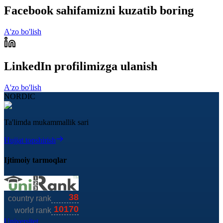
Facebook sahifamizni kuzatib boring
A'zo bo'lish
LinkedIn profilimizga ulanish
A'zo bo'lish
NORDIC
Ta'limda mukammallik sari
Hujjat topshirish
Ijtimoiy tarmoqlar
Universitet