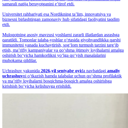
samarali natija berayotganini eʼtirof etdi.
Universitet rahbariyati esa Nordikning taʼlim, innovatsiya va
biznesni birlashtirgan zamonaviy hub sifatidagi faoliyatini taqdim
etdi.
Muloqotning asosiy mavzusi yoshlarni zararli illatlardan asrashga
qaratildi. Tomonlar talaba-yoshlar o‘rtasida giyohvandlikka qarshi
immunitetni yanada kuchaytirish, sog‘lom turmush tarzini targ‘ib
etish, maʼrifiy kampaniyalar va qo‘shma ijtimoiy loyihalarni amalga
oshirish bo‘yicha hamkorlikni yo‘lga qo‘yish masalalarini
muhokama qildilar.
Uchrashuv yakunida
2026-yil sentyabr oyi
da navbatdagi
amaliy
uchrashuv
ni o‘tkazish hamda talabalar uchun qo‘shma profilaktik
va maʼrifiy loyihalarni bosqichma-bosqich amalga oshirishga
kirishish bo‘yicha kelishuvga erishildi.