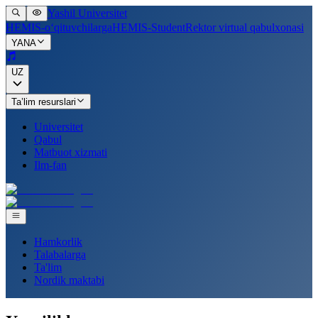
Yashil Universitet
HEMIS-o‘qituvchilarga
HEMIS-Student
Rektor virtual qabulxonasi
YANA
UZ
Ta’lim resurslari
Universitet
Qabul
Matbuot xizmati
Ilm-fan
Hamkorlik
Talabalarga
Ta'lim
Nordik maktabi