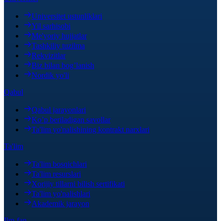
Universitet ustunliklari
Yil sarhisobi
Me'yoriy hujjatlar
Tashkiliy tuzilma
Rekvizitlar
Biz bilan bog’lanish
Nordik yo'li
Qabul
Qabul jarayonlari
Ko’p beriladigan savollar
Ta'lim yo'nalishining kontrakt narxlari
Ta'lim
Ta'lim bosqichlari
Ta'lim resurslari
Xorijiy tillarni bilish sertifikati
Ta'lim yo'nalishlari
Akademik jarayon
Ilm-fan