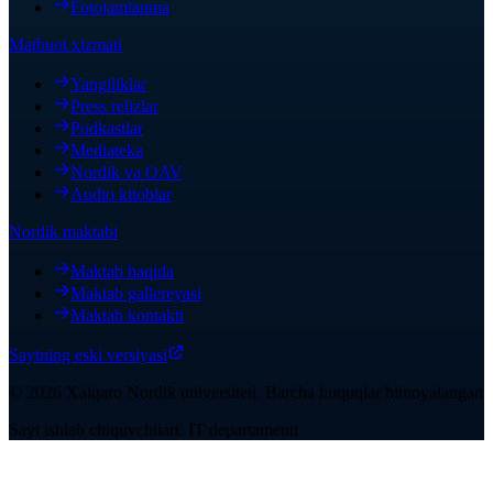
Fotojamlanma
Matbuot xizmati
Yangiliklar
Press relizlar
Podkastlar
Mediateka
Nordik va OAV
Audio kitoblar
Nordik maktabi
Maktab haqida
Maktab gallereyasi
Maktab kontakti
Saytning eski versiyasi
©
2026
Xalqaro Nordik universiteti
.
Barcha huquqlar himoyalangan
Sayt ishlab chiquvchilari: IT departamenti