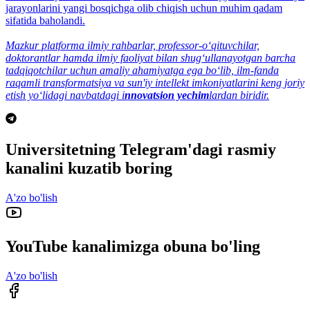
jarayonlarini yangi bosqichga olib chiqish uchun muhim qadam
sifatida baholandi.
Mazkur platforma ilmiy rahbarlar, professor-o‘qituvchilar,
doktorantlar hamda ilmiy faoliyat bilan shug‘ullanayotgan barcha
tadqiqotchilar uchun amaliy ahamiyatga ega bo‘lib, ilm-fanda
raqamli transformatsiya va sun'iy intellekt imkoniyatlarini keng joriy
etish yo‘lidagi navbatdagi i
nnovatsion yechim
lardan biridir.
Universitetning Telegram'dagi rasmiy
kanalini kuzatib boring
A'zo bo'lish
YouTube kanalimizga obuna bo'ling
A'zo bo'lish