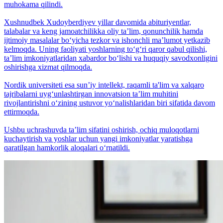
muhokama qilindi.
Xushnudbek Xudoyberdiyev yillar davomida abituriyentlar,
talabalar va keng jamoatchilikka oliy taʼlim, qonunchilik hamda
ijtimoiy masalalar bo‘yicha tezkor va ishonchli maʼlumot yetkazib
kelmoqda. Uning faoliyati yoshlarning to‘g‘ri qaror qabul qilishi,
taʼlim imkoniyatlaridan xabardor bo‘lishi va huquqiy savodxonligini
oshirishga xizmat qilmoqda.
Nordik universiteti esa sunʼiy intellekt, raqamli ta'lim va xalqaro
tajribalarni uyg‘unlashtirgan innovatsion taʼlim muhitini
rivojlantirishni o‘zining ustuvor yo‘nalishlaridan biri sifatida davom
ettirmoqda.
Ushbu uchrashuvda taʼlim sifatini oshirish, ochiq muloqotlarni
kuchaytirish va yoshlar uchun yangi imkoniyatlar yaratishga
qaratilgan hamkorlik aloqalari o‘rnatildi.