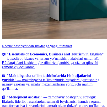
Nordik nashriyotidan ilm-fanga yangi tuhfalar!
📖 "Essentials of Economics, Business and Tourism in English"
— iqtisodiyot, biznes va turizm yo‘nalishlari talabalari uchun B1–
B2 darajadagi kasbiy ingliz tilini rivojlantirishga xizmat qiluvchi
zamonaviy qo‘llanma.
📘
"Maktabgacha ta’lim tashkilotlarida ish hujjatlarini
yuritish"
— maktabgacha ta’lim tizimida hujjatlarni yuritishning
nazariy asoslari va amaliy mexanizmlarini yorituvchi muhim
qo‘llanma.
📗
"Menejment asoslari" —
zamonaviy boshqaruv, strategik
fikrlash, liderlik, resurslardan samarali foydalanish hamda raqamli
transformatsiya jarayonlarini qamrab olgan dolzarb o‘quv qo‘llanma.