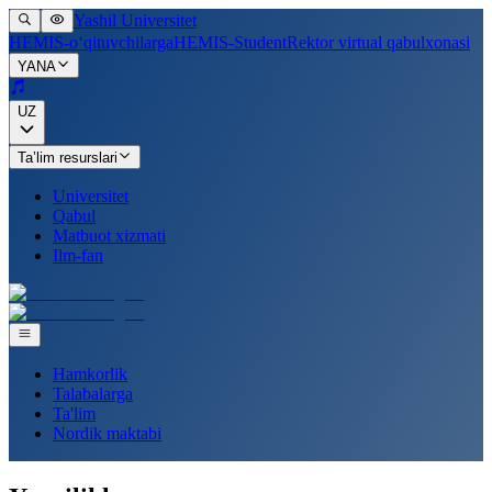
Yashil Universitet
HEMIS-o‘qituvchilarga
HEMIS-Student
Rektor virtual qabulxonasi
YANA
UZ
Ta’lim resurslari
Universitet
Qabul
Matbuot xizmati
Ilm-fan
Hamkorlik
Talabalarga
Ta'lim
Nordik maktabi