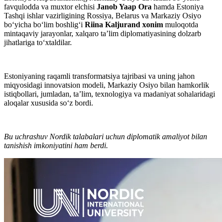
favqulodda va muxtor elchisi
Janob Yaap Ora
hamda Estoniya
Tashqi ishlar vazirligining Rossiya, Belarus va Markaziy Osiyo
bo‘yicha bo‘lim boshlig‘i
Riina Kaljurand xonim
muloqotda
mintaqaviy jarayonlar, xalqaro ta’lim diplomatiyasining dolzarb
jihatlariga to‘xtaldilar.
Estoniyaning raqamli transformatsiya tajribasi va uning jahon
miqyosidagi innovatsion modeli, Markaziy Osiyo bilan hamkorlik
istiqbollari, jumladan, ta’lim, texnologiya va madaniyat sohalaridagi
aloqalar xususida so‘z bordi.
Bu uchrashuv Nordik talabalari uchun diplomatik amaliyot bilan
tanishish imkoniyatini ham berdi.