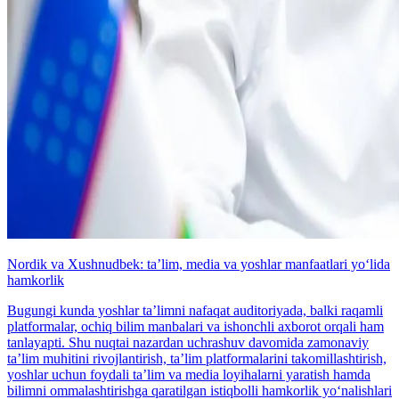
Nordik va Xushnudbek: taʼlim, media va yoshlar manfaatlari yo‘lida
hamkorlik
Bugungi kunda yoshlar taʼlimni nafaqat auditoriyada, balki raqamli
platformalar, ochiq bilim manbalari va ishonchli axborot orqali ham
tanlayapti. Shu nuqtai nazardan uchrashuv davomida zamonaviy
taʼlim muhitini rivojlantirish, taʼlim platformalarini takomillashtirish,
yoshlar uchun foydali taʼlim va media loyihalarni yaratish hamda
bilimni ommalashtirishga qaratilgan istiqbolli hamkorlik yo‘nalishlari