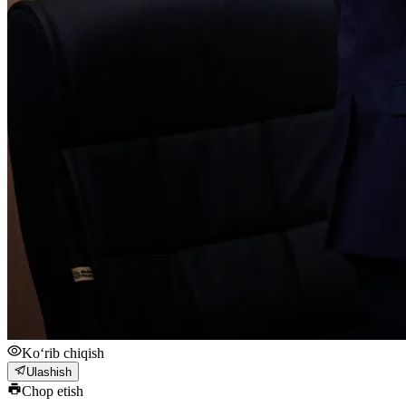
Ko‘rib chiqish
Ulashish
Chop etish