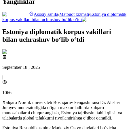
Yangiliklar
Asosiy sahifa
/
Matbuot xizmati
/
Estoniya diplomatik
korpus vakillari bilan uchrashuv bo‘lib o‘tdi
Estoniya diplomatik korpus vakillari
bilan uchrashuv bo‘lib o‘tdi
September 18 , 2025
|
1066
Xalqaro Nordik universiteti Boshqaruv kengashi raisi Dr. Alisher
Jurayev moderatorligida o‘tgan mazkur tadbirda xalqaro
munosabatlarni chuqur anglash, Estoniya tajribasini tahlil qilish va
talabalarda global tafakkurni rivojlantirishga eʼtibor qaratildi.
Estoniya Respublikasining Markaziy Osiyo davlatlari bo‘yicha