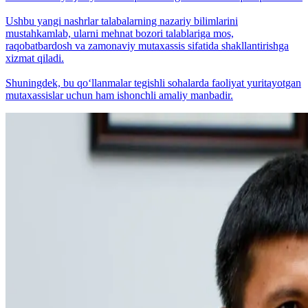
Ushbu yangi nashrlar talabalarning nazariy bilimlarini
mustahkamlab, ularni mehnat bozori talablariga mos,
raqobatbardosh va zamonaviy mutaxassis sifatida shakllantirishga
xizmat qiladi.
Shuningdek, bu qo‘llanmalar tegishli sohalarda faoliyat yuritayotgan
mutaxassislar uchun ham ishonchli amaliy manbadir.