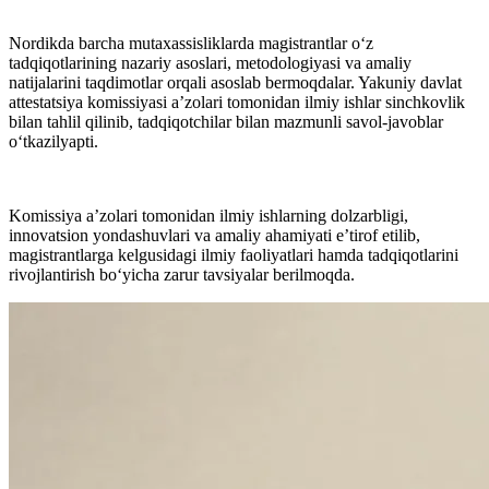
Nordikda barcha mutaxassisliklarda magistrantlar o‘z
tadqiqotlarining nazariy asoslari, metodologiyasi va amaliy
natijalarini taqdimotlar orqali asoslab bermoqdalar. Yakuniy davlat
attestatsiya komissiyasi a’zolari tomonidan ilmiy ishlar sinchkovlik
bilan tahlil qilinib, tadqiqotchilar bilan mazmunli savol-javoblar
o‘tkazilyapti.
Komissiya a’zolari tomonidan ilmiy ishlarning dolzarbligi,
innovatsion yondashuvlari va amaliy ahamiyati e’tirof etilib,
magistrantlarga kelgusidagi ilmiy faoliyatlari hamda tadqiqotlarini
rivojlantirish bo‘yicha zarur tavsiyalar berilmoqda.