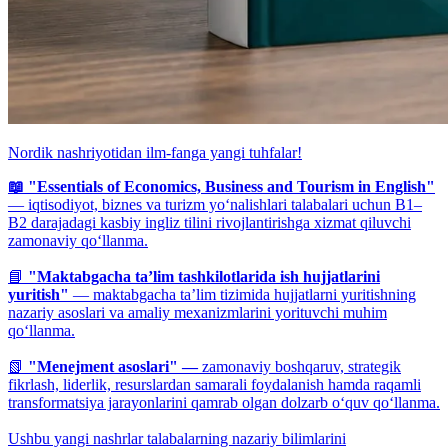
Nordik nashriyotidan ilm-fanga yangi tuhfalar!
📖 "Essentials of Economics, Business and Tourism in English"
— iqtisodiyot, biznes va turizm yo‘nalishlari talabalari uchun B1–
B2 darajadagi kasbiy ingliz tilini rivojlantirishga xizmat qiluvchi
zamonaviy qo‘llanma.
📘
"Maktabgacha ta’lim tashkilotlarida ish hujjatlarini
yuritish"
— maktabgacha ta’lim tizimida hujjatlarni yuritishning
nazariy asoslari va amaliy mexanizmlarini yorituvchi muhim
qo‘llanma.
📗
"Menejment asoslari" —
zamonaviy boshqaruv, strategik
fikrlash, liderlik, resurslardan samarali foydalanish hamda raqamli
transformatsiya jarayonlarini qamrab olgan dolzarb o‘quv qo‘llanma.
Ushbu yangi nashrlar talabalarning nazariy bilimlarini