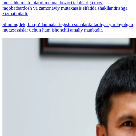
mustahkamlab, ularni mehnat bozori talablariga mos,
raqobatbardosh va zamonaviy mutaxassis sifatida shakllantirishga
xizmat qiladi.
Shuningdek, bu qo‘llanmalar tegishli sohalarda faoliyat yuritayotgan
mutaxassislar uchun ham ishonchli amaliy manbadir.