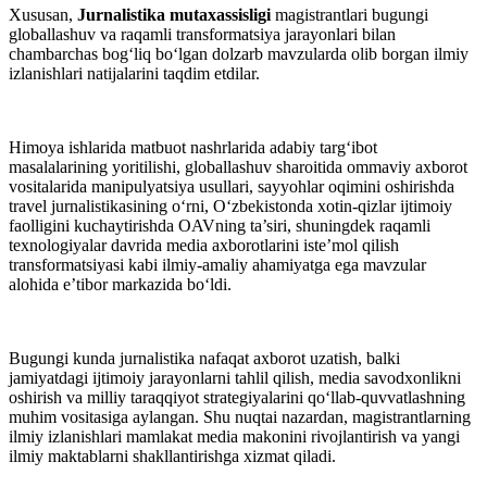
Xususan,
Jurnalistika mutaxassisligi
magistrantlari bugungi
globallashuv va raqamli transformatsiya jarayonlari bilan
chambarchas bog‘liq bo‘lgan dolzarb mavzularda olib borgan ilmiy
izlanishlari natijalarini taqdim etdilar.
Himoya ishlarida matbuot nashrlarida adabiy targ‘ibot
masalalarining yoritilishi, globallashuv sharoitida ommaviy axborot
vositalarida manipulyatsiya usullari, sayyohlar oqimini oshirishda
travel jurnalistikasining o‘rni, O‘zbekistonda xotin-qizlar ijtimoiy
faolligini kuchaytirishda OAVning ta’siri, shuningdek raqamli
texnologiyalar davrida media axborotlarini iste’mol qilish
transformatsiyasi kabi ilmiy-amaliy ahamiyatga ega mavzular
alohida e’tibor markazida bo‘ldi.
Bugungi kunda jurnalistika nafaqat axborot uzatish, balki
jamiyatdagi ijtimoiy jarayonlarni tahlil qilish, media savodxonlikni
oshirish va milliy taraqqiyot strategiyalarini qo‘llab-quvvatlashning
muhim vositasiga aylangan. Shu nuqtai nazardan, magistrantlarning
ilmiy izlanishlari mamlakat media makonini rivojlantirish va yangi
ilmiy maktablarni shakllantirishga xizmat qiladi.