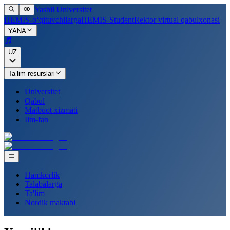
Yashil Universitet
HEMIS-o‘qituvchilarga
HEMIS-Student
Rektor virtual qabulxonasi
YANA
UZ
Ta’lim resurslari
Universitet
Qabul
Matbuot xizmati
Ilm-fan
Hamkorlik
Talabalarga
Ta'lim
Nordik maktabi