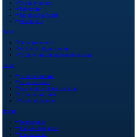
Tashkiliy tuzilma
Rekvizitlar
Biz bilan bog’lanish
Nordik yo'li
Qabul
Qabul jarayonlari
Ko’p beriladigan savollar
Ta'lim yo'nalishining kontrakt narxlari
Ta'lim
Ta'lim bosqichlari
Ta'lim resurslari
Xorijiy tillarni bilish sertifikati
Ta'lim yo'nalishlari
Akademik jarayon
Ilm-fan
Doktorantura
Ilmiy elektron jurnal
Ilmiy tadbirlar