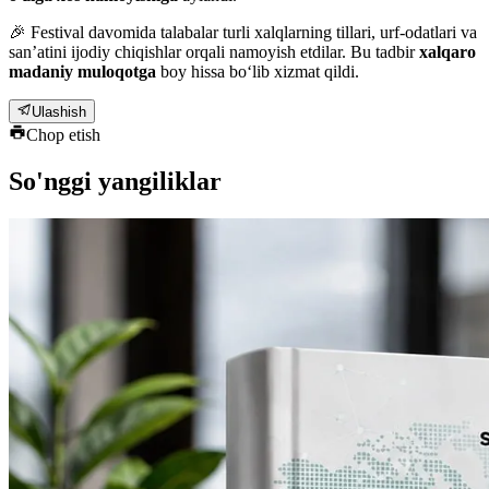
🎉 Festival davomida talabalar turli xalqlarning tillari, urf-odatlari va
san’atini ijodiy chiqishlar orqali namoyish etdilar. Bu tadbir
xalqaro
madaniy muloqotga
boy hissa bo‘lib xizmat qildi.
Ulashish
Chop etish
So'nggi yangiliklar