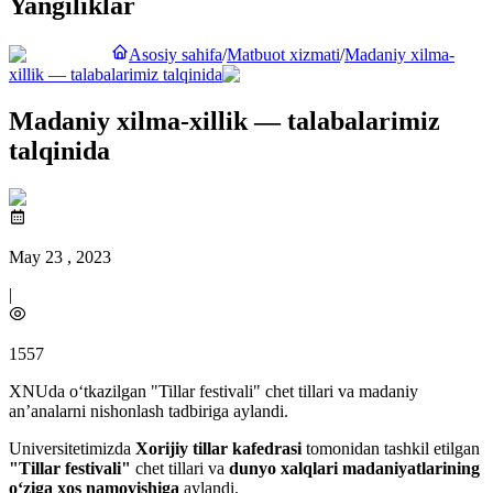
Yangiliklar
Asosiy sahifa
/
Matbuot xizmati
/
Madaniy xilma-
xillik — talabalarimiz talqinida
Madaniy xilma-xillik — talabalarimiz
talqinida
May 23 , 2023
|
1557
XNUda o‘tkazilgan "Tillar festivali" chet tillari va madaniy
an’analarni nishonlash tadbiriga aylandi.
Universitetimizda
Xorijiy tillar kafedrasi
tomonidan tashkil etilgan
"Tillar festivali"
chet tillari va
dunyo xalqlari madaniyatlarining
o‘ziga xos namoyishiga
aylandi.