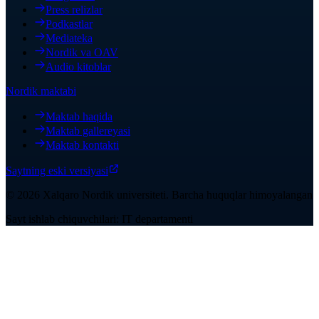
Press relizlar
Podkastlar
Mediateka
Nordik va OAV
Audio kitoblar
Nordik maktabi
Maktab haqida
Maktab gallereyasi
Maktab kontakti
Saytning eski versiyasi
©
2026
Xalqaro Nordik universiteti
.
Barcha huquqlar himoyalangan
Sayt ishlab chiquvchilari: IT departamenti