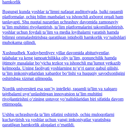
hamkorlik
Bugungi kunda yoshlar taʼlimni nafaqat auditoriyada, balki raqamli
platformalar, ochiq bilim manbalari va ishonchli axborot orqali ham
tanlayapti. Shu nuqtai nazardan uchrashuv davomida zamonaviy
taʼlim muhitini rivojlantirish, taʼlim platformalarini takomillashtirish,
yoshlar uchun foydali taʼlim va media loyihalarni yaratish hamda
bilimni ommalashtirishga qaratilgan istiqbolli hamkorlik yo‘nalishlari
muhokama qilindi.
Xushnudbek Xudoyberdiyev yillar davomida abituriyentlar,
talabalar va keng jamoatchilikka oliy taʼlim, qonunchilik hamda
ijtimoiy masalalar bo‘yicha tezkor va ishonchli maʼlumot yetkazib
kelmoqda. Uning faoliyati yoshlarning to‘g‘ri qaror qabul qilishi,
taʼlim imkoniyatlaridan xabardor bo‘lishi va huquqiy savodxonligini
oshirishga xizmat qilmoqda.
Nordik universiteti esa sunʼiy intellekt, raqamli ta'lim va xalqaro
tajribalarni uyg‘unlashtirgan innovatsion taʼlim muhitini
rivojlantirishni o‘zining ustuvor yo‘nalishlaridan biri sifatida davom
ettirmoqda.
Ushbu uchrashuvda taʼlim sifatini oshirish, ochiq muloqotlarni
kuchaytirish va yoshlar uchun yangi imkoniyatlar yaratishga
qaratilgan hamkorlik aloqalari o‘rnatildi.