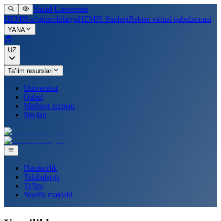
Yashil Universitet
HEMIS-o‘qituvchilarga
HEMIS-Student
Rektor virtual qabulxonasi
YANA
UZ
Ta’lim resurslari
Universitet
Qabul
Matbuot xizmati
Ilm-fan
Hamkorlik
Talabalarga
Ta'lim
Nordik maktabi