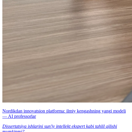
Nordikdan innovatsion platforma: ilmiy kengashning yangi modeli
— AI professorlar
Dissertatsiya ishlarini sun'iy intellekt ekspert kabi tahlil qilishi
mumkinmi?