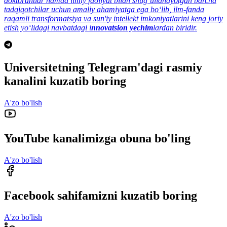
doktorantlar hamda ilmiy faoliyat bilan shug‘ullanayotgan barcha
tadqiqotchilar uchun amaliy ahamiyatga ega bo‘lib, ilm-fanda
raqamli transformatsiya va sun'iy intellekt imkoniyatlarini keng joriy
etish yo‘lidagi navbatdagi i
nnovatsion yechim
lardan biridir.
Universitetning Telegram'dagi rasmiy
kanalini kuzatib boring
A'zo bo'lish
YouTube kanalimizga obuna bo'ling
A'zo bo'lish
Facebook sahifamizni kuzatib boring
A'zo bo'lish