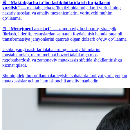
📘
"Maktabgacha ta’lim tashkilotlarida ish hujjatlarini
yuritish"
— maktabgacha ta’lim tizimida hujjatlarni yuritishning
nazariy asoslari va amaliy mexanizmlarini yorituvchi muhim
qo‘llanma.
📗
"Menejment asoslari" —
zamonaviy boshqaruv, strategik
fikrlash, liderlik, resurslardan samarali foydalanish hamda raqamli
transformatsiya jarayonlarini qamrab olgan dolzarb o‘quv qo‘llanma.
Ushbu yangi nashrlar talabalarning nazariy bilimlarini
mustahkamlab, ularni mehnat bozori talablariga mos,
raqobatbardosh va zamonaviy mutaxassis sifatida shakllantirishga
xizmat qiladi.
Shuningdek, bu qo‘llanmalar tegishli sohalarda faoliyat yuritayotgan
mutaxassislar uchun ham ishonchli amaliy manbadir.