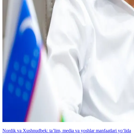
Nordik va Xushnudbek: taʼlim, media va yoshlar manfaatlari yo‘lida