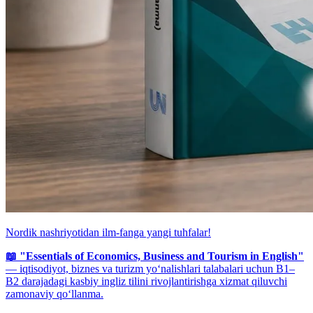
Nordik nashriyotidan ilm-fanga yangi tuhfalar!
📖 "Essentials of Economics, Business and Tourism in English"
— iqtisodiyot, biznes va turizm yo‘nalishlari talabalari uchun B1–
B2 darajadagi kasbiy ingliz tilini rivojlantirishga xizmat qiluvchi
zamonaviy qo‘llanma.