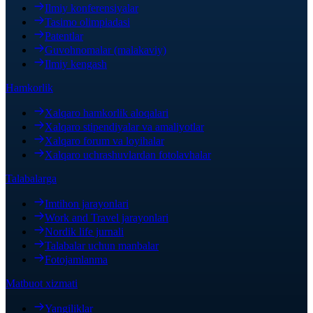
Ilmiy konferensiyalar
Tasimo olimpiadasi
Patentlar
Guvohnomalar (malakaviy)
Ilmiy kengash
Hamkorlik
Xalqaro hamkorlik aloqalari
Xalqaro stipendiyalar va amaliyotlar
Xalqaro forum va loyihalar
Xalqaro uchrashuvlardan fotolavhalar
Talabalarga
Imtihon jarayonlari
Work and Travel jarayonlari
Nordik life jurnali
Talabalar uchun manbalar
Fotojamlanma
Matbuot xizmati
Yangiliklar