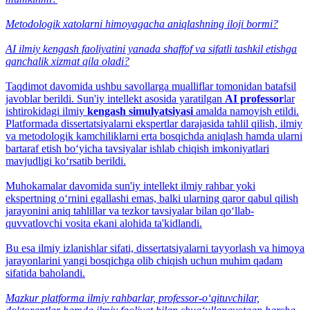
Metodologik xatolarni himoyagacha aniqlashning iloji bormi?
AI ilmiy kengash faoliyatini yanada shaffof va sifatli tashkil etishga
qanchalik xizmat qila oladi?
Taqdimot davomida ushbu savollarga mualliflar tomonidan batafsil
javoblar berildi. Sun'iy intellekt asosida yaratilgan
AI professor
lar
ishtirokidagi ilmiy
kengash simulyatsiyasi
amalda namoyish etildi.
Platformada dissertatsiyalarni ekspertlar darajasida tahlil qilish, ilmiy
va metodologik kamchiliklarni erta bosqichda aniqlash hamda ularni
bartaraf etish bo‘yicha tavsiyalar ishlab chiqish imkoniyatlari
mavjudligi ko‘rsatib berildi.
Muhokamalar davomida sun'iy intellekt ilmiy rahbar yoki
ekspertning o‘rnini egallashi emas, balki ularning qaror qabul qilish
jarayonini aniq tahlillar va tezkor tavsiyalar bilan qo‘llab-
quvvatlovchi vosita ekani alohida ta'kidlandi.
Bu esa ilmiy izlanishlar sifati, dissertatsiyalarni tayyorlash va himoya
jarayonlarini yangi bosqichga olib chiqish uchun muhim qadam
sifatida baholandi.
Mazkur platforma ilmiy rahbarlar, professor-o‘qituvchilar,