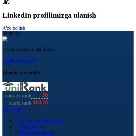
LinkedIn profilimizga ulanish
A'zo bo'lish
NORDIC
Ta'limda mukammallik sari
Hujjat topshirish
Ijtimoiy tarmoqlar
Universitet
Universitet ustunliklari
Yil sarhisobi
Me'yoriy hujjatlar