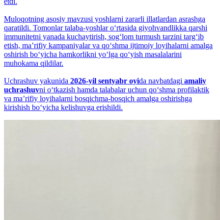
etdi.
Muloqotning asosiy mavzusi yoshlarni zararli illatlardan asrashga
qaratildi. Tomonlar talaba-yoshlar o‘rtasida giyohvandlikka qarshi
immunitetni yanada kuchaytirish, sog‘lom turmush tarzini targ‘ib
etish, maʼrifiy kampaniyalar va qo‘shma ijtimoiy loyihalarni amalga
oshirish bo‘yicha hamkorlikni yo‘lga qo‘yish masalalarini
muhokama qildilar.
Uchrashuv yakunida
2026-yil sentyabr oyi
da navbatdagi
amaliy
uchrashuv
ni o‘tkazish hamda talabalar uchun qo‘shma profilaktik
va maʼrifiy loyihalarni bosqichma-bosqich amalga oshirishga
kirishish bo‘yicha kelishuvga erishildi.