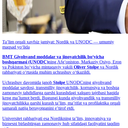
Taʼlim orqali xavfsiz jamiyat: Nordik va UNODC — umumiy
maqsad yo‘lida
BMT Giyohvand moddalar va jinoyatchilik bo‘yicha
boshqarmasi (UNODC)
ning Afg‘oniston, Markaziy Osiyo, Eron
va Pokiston bo‘yicha mintaqaviy vakili
Oliver Stolpe
va Nordik
rahbariyati o‘rtasida muhim uchrashuv o‘tkazildi.
Uchrashuv davomida janob
Stolpe
UNODCning giyohvand
moddalar savdosi, transmilliy jinoyatchilik, korrupsiya va boshqa
zamonaviy tahdidlarga qarshi kurashdagi xalqaro tajribasi haqida
keng maʼlumot berdi. Bugungi kunda giyohvandlik va transmilliy
jinoyatchilikka qarshi kurash taʼlim, maʼrifat va profilaktika orqali
samarali natija berayotganini eʼtirof etdi.
Universitet rahbariyati esa Nordikning taʼlim, innovatsiya va
biznesni birlashtirgan zamonaviy hub sifatidagi faoliyatini taqdim