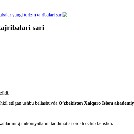
abalar yangi turizm tajribalari sari
ajribalari sari
ildi.
ashkil etilgan ushbu bellashuvda
O‘zbekiston Xalqaro Islom akademiy
anlarining imkoniyatlarini taqdimotlar orqali ochib berishdi.