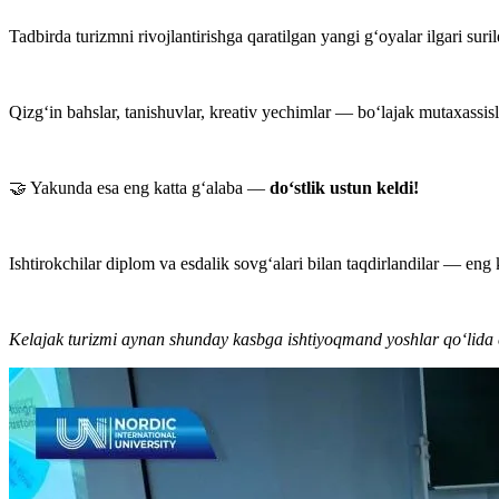
Tadbirda turizmni rivojlantirishga qaratilgan yangi g‘oyalar ilgari suril
Qizg‘in bahslar, tanishuvlar, kreativ yechimlar — bo‘lajak mutaxassisl
🤝 Yakunda esa eng katta g‘alaba —
do‘stlik ustun keldi!
Ishtirokchilar diplom va esdalik sovg‘alari bilan taqdirlandilar — eng ka
Kelajak turizmi aynan shunday kasbga ishtiyoqmand yoshlar qo‘lida e