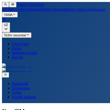
Yashil Universitet
HEMIS-o‘qituvchilarga
HEMIS-Student
Rektor virtual qabulxonasi
YANA
UZ
Ta’lim resurslari
Universitet
Qabul
Matbuot xizmati
Ilm-fan
Hamkorlik
Talabalarga
Ta'lim
Nordik maktabi