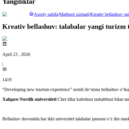
Yangiliklar
Asosiy sahifa
/
Matbuot xizmati
/
Kreativ bellashuv: tal
Kreativ bellashuv: talabalar yangi turizm t
April 23 , 2026
|
1419
“Developing new tourism experience” nomli do‘stona bellashuv o‘tkaz
Xalqaro Nordik universiteti
Chet tillar kafedrasi tashabbusi bilan t
Bellashuv davomida har ikki universitet talabalar jamoasi o‘z ilm mask