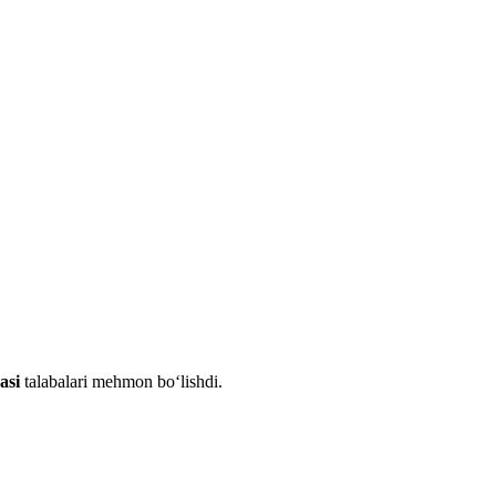
asi
talabalari mehmon bo‘lishdi.