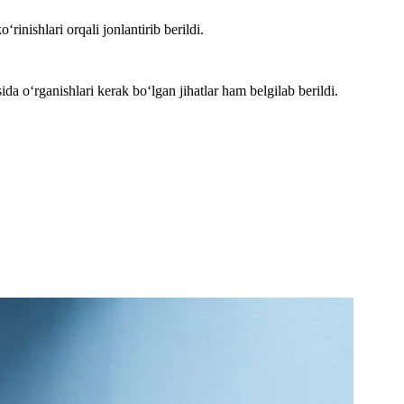
‘rinishlari orqali jonlantirib berildi.
ida o‘rganishlari kerak bo‘lgan jihatlar ham belgilab berildi.