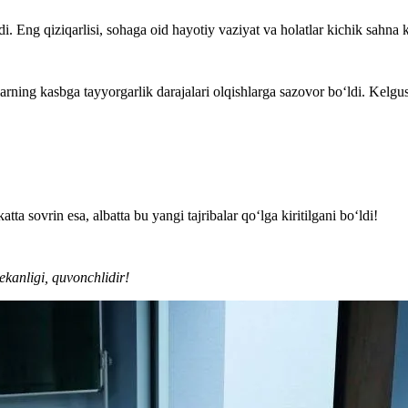
di. Eng qiziqarlisi, sohaga oid hayotiy vaziyat va holatlar kichik sahna ko
arning kasbga tayyorgarlik darajalari olqishlarga sazovor bo‘ldi. Kelgus
tta sovrin esa, albatta bu yangi tajribalar qo‘lga kiritilgani bo‘ldi!
kanligi, quvonchlidir!