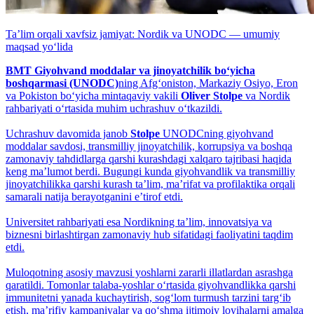
Taʼlim orqali xavfsiz jamiyat: Nordik va UNODC — umumiy
maqsad yo‘lida
BMT Giyohvand moddalar va jinoyatchilik bo‘yicha
boshqarmasi (UNODC)
ning Afg‘oniston, Markaziy Osiyo, Eron
va Pokiston bo‘yicha mintaqaviy vakili
Oliver Stolpe
va Nordik
rahbariyati o‘rtasida muhim uchrashuv o‘tkazildi.
Uchrashuv davomida janob
Stolpe
UNODCning giyohvand
moddalar savdosi, transmilliy jinoyatchilik, korrupsiya va boshqa
zamonaviy tahdidlarga qarshi kurashdagi xalqaro tajribasi haqida
keng maʼlumot berdi. Bugungi kunda giyohvandlik va transmilliy
jinoyatchilikka qarshi kurash taʼlim, maʼrifat va profilaktika orqali
samarali natija berayotganini eʼtirof etdi.
Universitet rahbariyati esa Nordikning taʼlim, innovatsiya va
biznesni birlashtirgan zamonaviy hub sifatidagi faoliyatini taqdim
etdi.
Muloqotning asosiy mavzusi yoshlarni zararli illatlardan asrashga
qaratildi. Tomonlar talaba-yoshlar o‘rtasida giyohvandlikka qarshi
immunitetni yanada kuchaytirish, sog‘lom turmush tarzini targ‘ib
etish, maʼrifiy kampaniyalar va qo‘shma ijtimoiy loyihalarni amalga