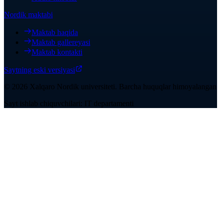
Nordik maktabi
Maktab haqida
Maktab gallereyasi
Maktab kontakti
Saytning eski versiyasi
©
2026
Xalqaro Nordik universiteti
.
Barcha huquqlar himoyalangan
Sayt ishlab chiquvchilari: IT departamenti