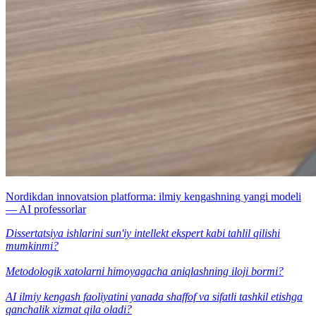
Nordikdan innovatsion platforma: ilmiy kengashning yangi modeli
— AI professorlar
Dissertatsiya ishlarini sun'iy intellekt ekspert kabi tahlil qilishi
mumkinmi?
Metodologik xatolarni himoyagacha aniqlashning iloji bormi?
AI ilmiy kengash faoliyatini yanada shaffof va sifatli tashkil etishga
qanchalik xizmat qila oladi?