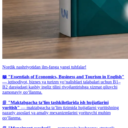
Nordik nashriyotidan ilm-fanga yangi tuhfalar!
📖 "Essentials of Economics, Business and Tourism in English"
— iqtisodiyot, biznes va turizm yo‘nalishlari talabalari uchun B1–
B2 darajadagi kasbiy ingliz tilini rivojlantirishga xizmat qiluvchi
zamonaviy qo‘llanma.
📘
"Maktabgacha ta’lim tashkilotlarida ish hujjatlarini
yuritish"
— maktabgacha ta’lim tizimida hujjatlarni yuritishning
nazariy asoslari va amaliy mexanizmlarini yorituvchi muhim
qo‘llanma.