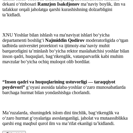
dekani o‘rinbosari
Ramzjon Isakdjonov
ma’naviy boylik, ilm va
tafakkur orqali jaholatga qarshi kurashishning dolzarbligini
ta’kidladi.
XNU Yoshlar bilan ishlash va ma'naviyat ishlari bo‘yicha
departamenti boshlig‘i
Najmiddin Qodirov
moderatorligida o‘tgan
tadbirda universitet prorektori va ijtimoiy-maʼnaviy muhit
barqarorligini taʼminlash boʻyicha rektor maslahatchisi yoshlar bilan
inson qadri, huquqlari, bag‘rikenglik, vatanparvarlik kabi muhim
mavzular bo‘yicha ochiq muloqot olib bordilar.
“Inson qadri va huquqlarining ustuvorligi — taraqqiyot
poydevori”
g‘oyasi asosida talaba-yoshlar o‘zaro munosabatlarda
barchaga hurmat bilan yondashishga chorlandi.
Maʼruzalarda, shuningdek islom dini tinchlik, bag‘rikenglik va
o‘zaro hurmat g‘oyalariga asoslanganligi, jaholat va mutaassiblikka
qarshi eng maqbul qurol ilm va maʼrifat ekanligi taʼkidlandi.