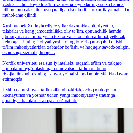
yoshlar uchun foydali taʼlim va media loyihalarni yaratish hamda
bilimni ommalashtirishga qaratilgan istiqbolli hamkorlik yo‘nalishlari
muhokama qilindi.
Xushnudbek Xudoyberdiyev yillar davomida abituriyentlar,
talabalar va keng jamoatchilikka oliy taʼlim, qonunchilik hamda
ijtimoiy masalalar bo‘yicha tezkor va ishonchli maʼlumot yetkazib
kelmoqda. Uning faoliyati yoshlarning to‘g‘ri qaror qabul qilishi,
taʼlim imkoniyatlaridan xabardor bo‘lishi va huquqiy savodxonligini
oshirishga xizmat qilmoqda.
Nordik universiteti esa sunʼiy intellekt, raqamli ta'lim va xalqaro
tajribalarni uyg‘unlashtirgan innovatsion taʼlim muhitini
rivojlantirishni o‘zining ustuvor yo‘nalishlaridan biri sifatida davom
ettirmoqda.
Ushbu uchrashuvda taʼlim sifatini oshirish, ochiq muloqotlarni
kuchaytirish va yoshlar uchun yangi imkoniyatlar yaratishga
qaratilgan hamkorlik aloqalari o‘rnatildi.