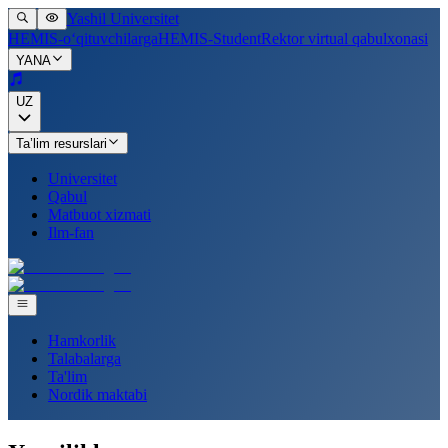
Yashil Universitet
HEMIS-o‘qituvchilarga
HEMIS-Student
Rektor virtual qabulxonasi
YANA
UZ
Ta’lim resurslari
Universitet
Qabul
Matbuot xizmati
Ilm-fan
Hamkorlik
Talabalarga
Ta'lim
Nordik maktabi