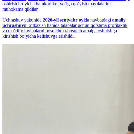
oshirish bo‘yicha hamkorlikni yo‘lga qo‘yish masalalarini
muhokama qildilar.
Uchrashuv yakunida
2026-yil sentyabr oyi
da navbatdagi
amaliy
uchrashuv
ni o‘tkazish hamda talabalar uchun qo‘shma profilaktik
va maʼrifiy loyihalarni bosqichma-bosqich amalga oshirishga
kirishish bo‘yicha kelishuvga erishildi.