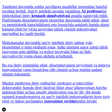
Taqdimot davomida ushbu savollarga mualliflar tomonidan batafsil
javoblar berildi. Sun'iy intellekt asosida yaratilgan
AI professor
lar
ishtirokidagi ilmiy
kengash simulyatsiyasi
amalda namoyish etildi.
Platformada dissertatsiyalarni ekspertlar darajasida tahlil qilish, ilmiy
va metodologik kamchiliklarni erta bosqichda aniqlash hamda ularni
bartaraf etish bo‘yicha tavsiyalar ishlab chiqish imkoniyatlari
mavjudligi ko‘rsatib berildi.
Muhokamalar davomida sun'iy intellekt ilmiy rahbar yoki
ekspertning o‘rnini egallashi emas, balki ularning qaror qabul qilish
jarayonini aniq tahlillar va tezkor tavsiyalar bilan qo‘llab-
quvvatlovchi vosita ekani alohida ta'kidlandi.
Bu esa ilmiy izlanishlar sifati, dissertatsiyalarni tayyorlash va himoya
jarayonlarini yangi bosqichga olib chiqish uchun muhim qadam
sifatida baholandi.
Mazkur platforma ilmiy rahbarlar, professor-o‘qituvchilar,
doktorantlar hamda ilmiy faoliyat bilan shug‘ullanayotgan barcha
tadqiqotchilar uchun amaliy ahamiyatga ega bo‘lib, ilm-fanda
raqamli transformatsiya va sun'iy intellekt imkoniyatlarini keng joriy
etish yo‘lidagi navbatdagi i
nnovatsion yechim
lardan biridir.