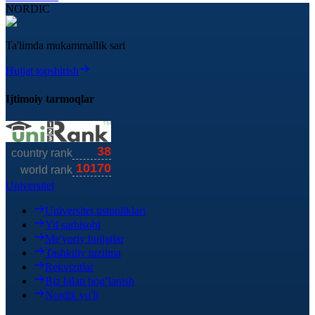
NORDIC
Ta'limda mukammallik sari
Hujjat topshirish
Ijtimoiy tarmoqlar
Universitet
Universitet ustunliklari
Yil sarhisobi
Me'yoriy hujjatlar
Tashkiliy tuzilma
Rekvizitlar
Biz bilan bog’lanish
Nordik yo'li