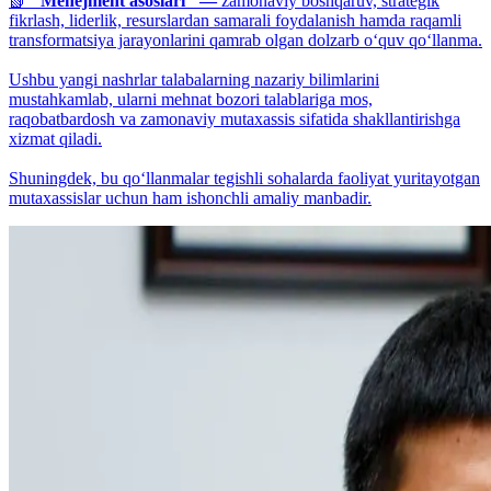
📗
"Menejment asoslari" —
zamonaviy boshqaruv, strategik
fikrlash, liderlik, resurslardan samarali foydalanish hamda raqamli
transformatsiya jarayonlarini qamrab olgan dolzarb o‘quv qo‘llanma.
Ushbu yangi nashrlar talabalarning nazariy bilimlarini
mustahkamlab, ularni mehnat bozori talablariga mos,
raqobatbardosh va zamonaviy mutaxassis sifatida shakllantirishga
xizmat qiladi.
Shuningdek, bu qo‘llanmalar tegishli sohalarda faoliyat yuritayotgan
mutaxassislar uchun ham ishonchli amaliy manbadir.