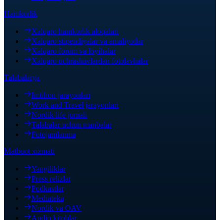
Hamkorlik
Xalqaro hamkorlik aloqalari
Xalqaro stipendiyalar va amaliyotlar
Xalqaro forum va loyihalar
Xalqaro uchrashuvlardan fotolavhalar
Talabalarga
Imtihon jarayonlari
Work and Travel jarayonlari
Nordik life jurnali
Talabalar uchun manbalar
Fotojamlanma
Matbuot xizmati
Yangiliklar
Press relizlar
Podkastlar
Mediateka
Nordik va OAV
Audio kitoblar