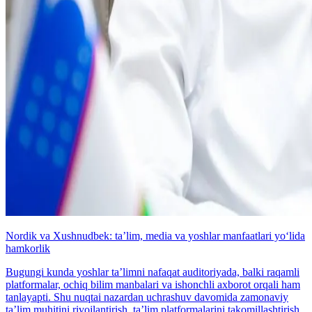
Nordik va Xushnudbek: taʼlim, media va yoshlar manfaatlari yo‘lida
hamkorlik
Bugungi kunda yoshlar taʼlimni nafaqat auditoriyada, balki raqamli
platformalar, ochiq bilim manbalari va ishonchli axborot orqali ham
tanlayapti. Shu nuqtai nazardan uchrashuv davomida zamonaviy
taʼlim muhitini rivojlantirish, taʼlim platformalarini takomillashtirish,