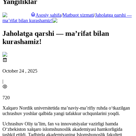
Yangiliklar
Asosiy sahifa
/
Matbuot xizmati
/
Jaholatga qarshi —
ma’rifat bilan kurashamiz!
Jaholatga qarshi — ma’rifat bilan
kurashamiz!
October 24 , 2025
|
720
Xalqaro Nordik universitetida ma’naviy-ma’rifiy ruhda o‘tkazilgan
uchrashuv yoshlar qalbida yangi tafakkur uchqunlarini yoqdi.
Uchrashuv Oliy ta’lim, fan va innovatsiyalar vazirligi hamda
O‘zbekiston xalqaro islomshunoslik akademiyasi hamkorligida
tashkil etildi. Tadbirda akademiyaning Islomshunoslik fakulteti