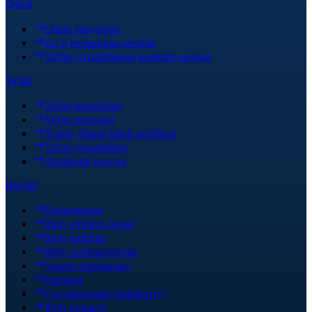
Qabul
Qabul jarayonlari
Ko’p beriladigan savollar
Ta'lim yo'nalishining kontrakt narxlari
Ta'lim
Ta'lim bosqichlari
Ta'lim resurslari
Xorijiy tillarni bilish sertifikati
Ta'lim yo'nalishlari
Akademik jarayon
Ilm-fan
Doktorantura
Ilmiy elektron jurnal
Ilmiy tadbirlar
Ilmiy konferensiyalar
Tasimo olimpiadasi
Patentlar
Guvohnomalar (malakaviy)
Ilmiy kengash