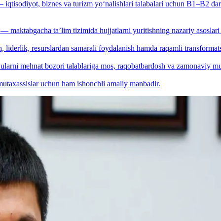
iqtisodiyot, biznes va turizm yo‘nalishlari talabalari uchun B1–B2 dara
— maktabgacha ta’lim tizimida hujjatlarni yuritishning nazariy asosla
, liderlik, resurslardan samarali foydalanish hamda raqamli transforma
ularni mehnat bozori talablariga mos, raqobatbardosh va zamonaviy mutax
 mutaxassislar uchun ham ishonchli amaliy manbadir.