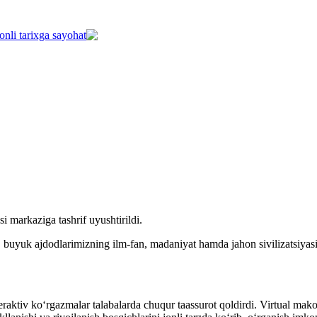
jonli tarixga sayohat
 markaziga tashrif uyushtirildi.
buyuk ajdodlarimizning ilm-fan, madaniyat hamda jahon sivilizatsiyas
aktiv ko‘rgazmalar talabalarda chuqur taassurot qoldirdi. Virtual mako