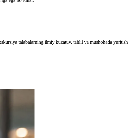
niga ega bo‘ldilar.
skursiya talabalarning ilmiy kuzatuv, tahlil va mushohada yuritish