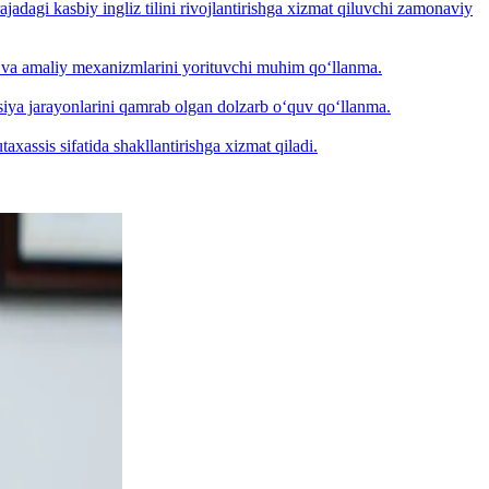
jadagi kasbiy ingliz tilini rivojlantirishga xizmat qiluvchi zamonaviy
ri va amaliy mexanizmlarini yorituvchi muhim qo‘llanma.
tsiya jarayonlarini qamrab olgan dolzarb o‘quv qo‘llanma.
assis sifatida shakllantirishga xizmat qiladi.