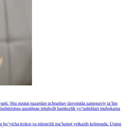
layapti. Shu nuqtai nazardan uchrashuv davomida zamonaviy taʼlim
alashtirishga qaratilgan istiqbolli hamkorlik yo‘nalishlari muhokama
lar bo‘yicha tezkor va ishonchli maʼlumot yetkazib kelmoqda. Uning