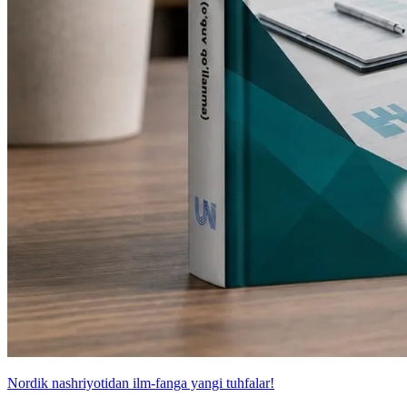
Nordik nashriyotidan ilm-fanga yangi tuhfalar!