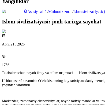
Yangiliklar
Asosiy sahifa
/
Matbuot xizmati
/
Islom sivilizatsiyasi: 
Islom sivilizatsiyasi: jonli tarixga sayohat
April 21 , 2026
|
1756
Talabalar uchun noyob ilmiy va ta’lim majmuasi — Islom sivilizatsiyasi
Ushbu tashrif davomida O‘zbekistonning boy tarixiy-madaniy merosi, 
yaqindan tanishildi.
Markazdagi zamonaviy ekspozitsiyalar, noyob tarixiy manbalar va inter