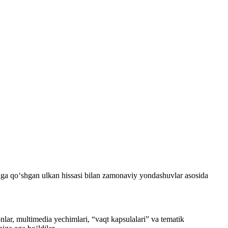
iga qo‘shgan ulkan hissasi bilan zamonaviy yondashuvlar asosida
nlar, multimedia yechimlari, “vaqt kapsulalari” va tematik