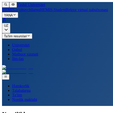
Yashil Universitet
HEMIS-o‘qituvchilarga
HEMIS-Student
Rektor virtual qabulxonasi
YANA
UZ
Ta’lim resurslari
Universitet
Qabul
Matbuot xizmati
Ilm-fan
Hamkorlik
Talabalarga
Ta'lim
Nordik maktabi