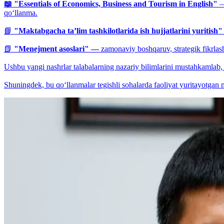
📖 "Essentials of Economics, Business and Tourism in English"
— 
qo‘llanma.
📘
"Maktabgacha ta’lim tashkilotlarida ish hujjatlarini yuritish"
📗
"Menejment asoslari" —
zamonaviy boshqaruv, strategik fikrlash
Ushbu yangi nashrlar talabalarning nazariy bilimlarini mustahkamlab, 
Shuningdek, bu qo‘llanmalar tegishli sohalarda faoliyat yuritayotgan