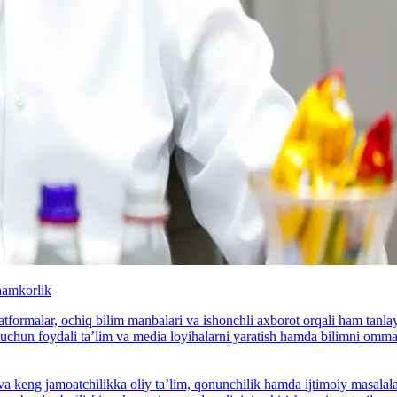
hamkorlik
latformalar, ochiq bilim manbalari va ishonchli axborot orqali ham tan
hlar uchun foydali taʼlim va media loyihalarni yaratish hamda bilimni omm
va keng jamoatchilikka oliy taʼlim, qonunchilik hamda ijtimoiy masala