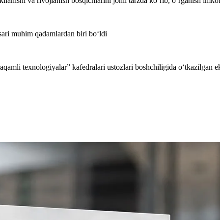
kllanishi va rivojlanish bosqichlarini jonli tarzda ko‘rib, o‘rganish imko
 sari muhim qadamlardan biri bo‘ldi
qamli texnologiyalar” kafedralari ustozlari boshchiligida o‘tkazilgan ek