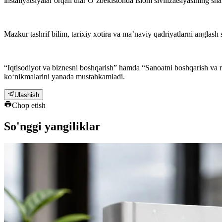
installyatsiyalar orqali ular O‘zbekistonda islom sivilizatsiyasining sha
Mazkur tashrif bilim, tarixiy xotira va ma’naviy qadriyatlarni anglash
“Iqtisodiyot va biznesni boshqarish” hamda “Sanoatni boshqarish va ra
ko‘nikmalarini yanada mustahkamladi.
Ulashish
Chop etish
So'nggi yangiliklar