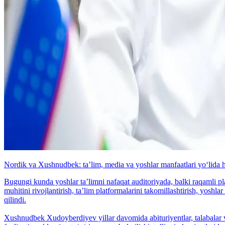
Nordik va Xushnudbek: taʼlim, media va yoshlar manfaatlari yo‘lida 
Bugungi kunda yoshlar taʼlimni nafaqat auditoriyada, balki raqamli p
muhitini rivojlantirish, taʼlim platformalarini takomillashtirish, yos
qilindi.
Xushnudbek Xudoyberdiyev yillar davomida abituriyentlar, talabalar 