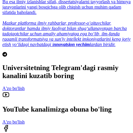
Bu esa ilmiy izlanishlar sifati, dissertatsiyalarni tayyorlash va himoya
jarayonlarini yangi bosqichga olib chiqish uchun muhim qadam
sifatida baholandi.
Mazkur platforma ilmiy rahbarlar, professor-o‘qituvchilar,
doktorantlar hamda ilmiy faoliyat bilan shug‘ullanayotgan barcha
tadqiqotchilar uchun amaliy ahamiyatga ega bo‘lib, ilm-fanda
raqamli transformatsiya va sun'iy intellekt imkoniyatlarini keng joriy
etish yo‘lidagi navbatdagi i
nnovatsion yechim
lardan biridir.
Universitetning Telegram'dagi rasmiy
kanalini kuzatib boring
A'zo bo'lish
YouTube kanalimizga obuna bo'ling
A'zo bo'lish