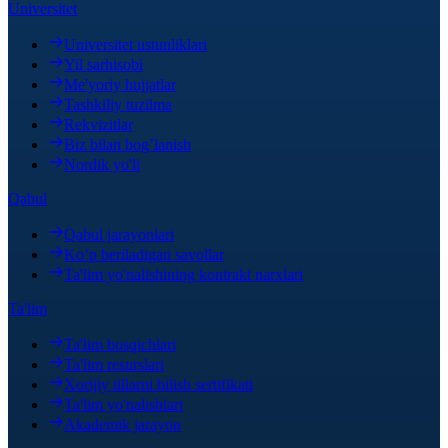
Universitet
Universitet ustunliklari
Yil sarhisobi
Me'yoriy hujjatlar
Tashkiliy tuzilma
Rekvizitlar
Biz bilan bog’lanish
Nordik yo'li
Qabul
Qabul jarayonlari
Ko’p beriladigan savollar
Ta'lim yo'nalishining kontrakt narxlari
Ta'lim
Ta'lim bosqichlari
Ta'lim resurslari
Xorijiy tillarni bilish sertifikati
Ta'lim yo'nalishlari
Akademik jarayon