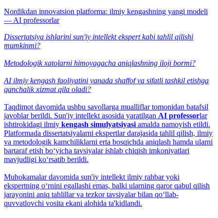
Nordikdan innovatsion platforma: ilmiy kengashning yangi modeli
— AI professorlar
Dissertatsiya ishlarini sun'iy intellekt ekspert kabi tahlil qilishi
mumkinmi?
Metodologik xatolarni himoyagacha aniqlashning iloji bormi?
AI ilmiy kengash faoliyatini yanada shaffof va sifatli tashkil etishga
qanchalik xizmat qila oladi?
Taqdimot davomida ushbu savollarga mualliflar tomonidan batafsil
javoblar berildi. Sun'iy intellekt asosida yaratilgan
AI professor
lar
ishtirokidagi ilmiy
kengash simulyatsiyasi
amalda namoyish etildi.
Platformada dissertatsiyalarni ekspertlar darajasida tahlil qilish, ilmiy
va metodologik kamchiliklarni erta bosqichda aniqlash hamda ularni
bartaraf etish bo‘yicha tavsiyalar ishlab chiqish imkoniyatlari
mavjudligi ko‘rsatib berildi.
Muhokamalar davomida sun'iy intellekt ilmiy rahbar yoki
ekspertning o‘rnini egallashi emas, balki ularning qaror qabul qilish
jarayonini aniq tahlillar va tezkor tavsiyalar bilan qo‘llab-
quvvatlovchi vosita ekani alohida ta'kidlandi.