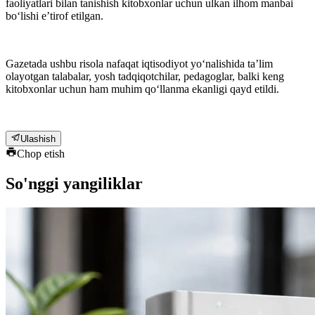
faoliyatlari bilan tanishish kitobxonlar uchun ulkan ilhom manbai
bo‘lishi eʼtirof etilgan.
Gazetada ushbu risola nafaqat iqtisodiyot yo‘nalishida taʼlim
olayotgan talabalar, yosh tadqiqotchilar, pedagoglar, balki keng
kitobxonlar uchun ham muhim qo‘llanma ekanligi qayd etildi.
Ulashish
Chop etish
So'nggi yangiliklar