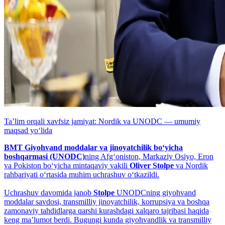
Taʼlim orqali xavfsiz jamiyat: Nordik va UNODC — umumiy
maqsad yo‘lida
BMT Giyohvand moddalar va jinoyatchilik bo‘yicha
boshqarmasi (UNODC)
ning Afg‘oniston, Markaziy Osiyo, Eron
va Pokiston bo‘yicha mintaqaviy vakili
Oliver Stolpe
va Nordik
rahbariyati o‘rtasida muhim uchrashuv o‘tkazildi.
Uchrashuv davomida janob
Stolpe
UNODCning giyohvand
moddalar savdosi, transmilliy jinoyatchilik, korrupsiya va boshqa
zamonaviy tahdidlarga qarshi kurashdagi xalqaro tajribasi haqida
keng maʼlumot berdi. Bugungi kunda giyohvandlik va transmilliy