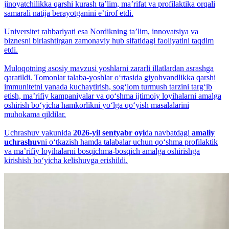
jinoyatchilikka qarshi kurash taʼlim, maʼrifat va profilaktika orqali
samarali natija berayotganini eʼtirof etdi.
Universitet rahbariyati esa Nordikning taʼlim, innovatsiya va
biznesni birlashtirgan zamonaviy hub sifatidagi faoliyatini taqdim
etdi.
Muloqotning asosiy mavzusi yoshlarni zararli illatlardan asrashga
qaratildi. Tomonlar talaba-yoshlar o‘rtasida giyohvandlikka qarshi
immunitetni yanada kuchaytirish, sog‘lom turmush tarzini targ‘ib
etish, maʼrifiy kampaniyalar va qo‘shma ijtimoiy loyihalarni amalga
oshirish bo‘yicha hamkorlikni yo‘lga qo‘yish masalalarini
muhokama qildilar.
Uchrashuv yakunida
2026-yil sentyabr oyi
da navbatdagi
amaliy
uchrashuv
ni o‘tkazish hamda talabalar uchun qo‘shma profilaktik
va maʼrifiy loyihalarni bosqichma-bosqich amalga oshirishga
kirishish bo‘yicha kelishuvga erishildi.