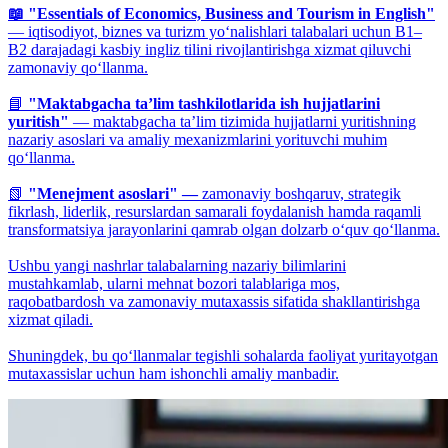
📖 "Essentials of Economics, Business and Tourism in English"
— iqtisodiyot, biznes va turizm yo‘nalishlari talabalari uchun B1–
B2 darajadagi kasbiy ingliz tilini rivojlantirishga xizmat qiluvchi
zamonaviy qo‘llanma.
📘
"Maktabgacha ta’lim tashkilotlarida ish hujjatlarini
yuritish"
— maktabgacha ta’lim tizimida hujjatlarni yuritishning
nazariy asoslari va amaliy mexanizmlarini yorituvchi muhim
qo‘llanma.
📗
"Menejment asoslari" —
zamonaviy boshqaruv, strategik
fikrlash, liderlik, resurslardan samarali foydalanish hamda raqamli
transformatsiya jarayonlarini qamrab olgan dolzarb o‘quv qo‘llanma.
Ushbu yangi nashrlar talabalarning nazariy bilimlarini
mustahkamlab, ularni mehnat bozori talablariga mos,
raqobatbardosh va zamonaviy mutaxassis sifatida shakllantirishga
xizmat qiladi.
Shuningdek, bu qo‘llanmalar tegishli sohalarda faoliyat yuritayotgan
mutaxassislar uchun ham ishonchli amaliy manbadir.