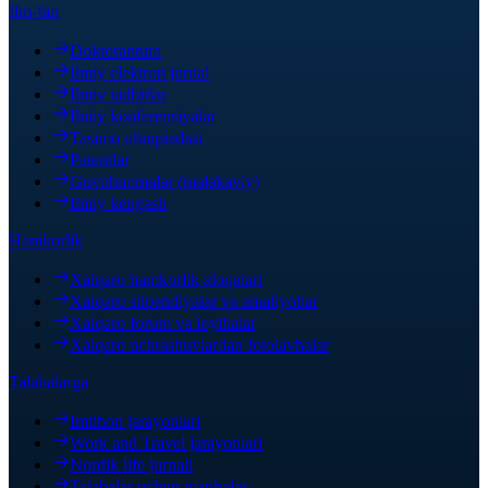
Ilm-fan
Doktorantura
Ilmiy elektron jurnal
Ilmiy tadbirlar
Ilmiy konferensiyalar
Tasimo olimpiadasi
Patentlar
Guvohnomalar (malakaviy)
Ilmiy kengash
Hamkorlik
Xalqaro hamkorlik aloqalari
Xalqaro stipendiyalar va amaliyotlar
Xalqaro forum va loyihalar
Xalqaro uchrashuvlardan fotolavhalar
Talabalarga
Imtihon jarayonlari
Work and Travel jarayonlari
Nordik life jurnali
Talabalar uchun manbalar