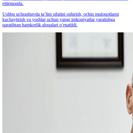
ettirmoqda.
Ushbu uchrashuvda taʼlim sifatini oshirish, ochiq muloqotlarni
kuchaytirish va yoshlar uchun yangi imkoniyatlar yaratishga
qaratilgan hamkorlik aloqalari o‘rnatildi.