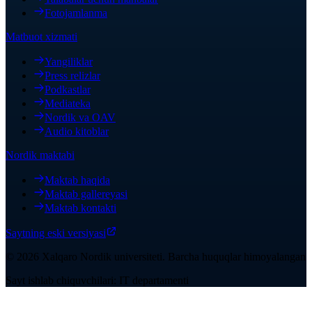
Fotojamlanma
Matbuot xizmati
Yangiliklar
Press relizlar
Podkastlar
Mediateka
Nordik va OAV
Audio kitoblar
Nordik maktabi
Maktab haqida
Maktab gallereyasi
Maktab kontakti
Saytning eski versiyasi
©
2026
Xalqaro Nordik universiteti
.
Barcha huquqlar himoyalangan
Sayt ishlab chiquvchilari: IT departamenti