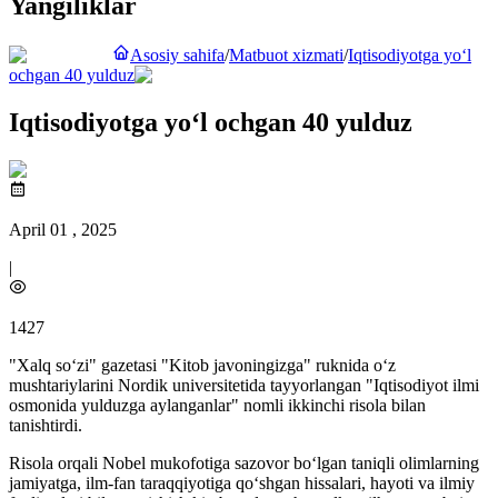
Yangiliklar
Asosiy sahifa
/
Matbuot xizmati
/
Iqtisodiyotga yo‘l
ochgan 40 yulduz
Iqtisodiyotga yo‘l ochgan 40 yulduz
April 01 , 2025
|
1427
"Xalq so‘zi" gazetasi "Kitob javoningizga" ruknida o‘z
mushtariylarini Nordik universitetida tayyorlangan "Iqtisodiyot ilmi
osmonida yulduzga aylanganlar" nomli ikkinchi risola bilan
tanishtirdi.
Risola orqali Nobel mukofotiga sazovor bo‘lgan taniqli olimlarning
jamiyatga, ilm-fan taraqqiyotiga qo‘shgan hissalari, hayoti va ilmiy