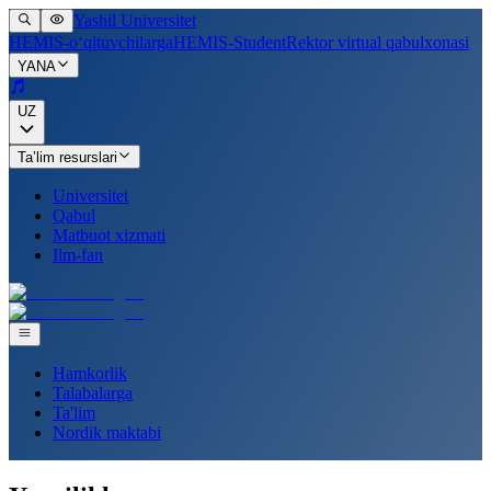
Yashil Universitet
HEMIS-o‘qituvchilarga
HEMIS-Student
Rektor virtual qabulxonasi
YANA
UZ
Ta’lim resurslari
Universitet
Qabul
Matbuot xizmati
Ilm-fan
Hamkorlik
Talabalarga
Ta'lim
Nordik maktabi