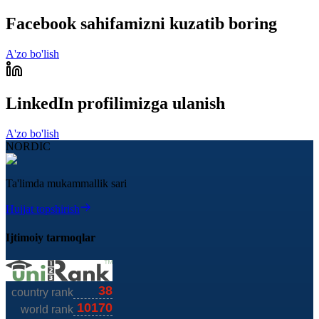
Facebook sahifamizni kuzatib boring
A'zo bo'lish
LinkedIn profilimizga ulanish
A'zo bo'lish
NORDIC
Ta'limda mukammallik sari
Hujjat topshirish
Ijtimoiy tarmoqlar