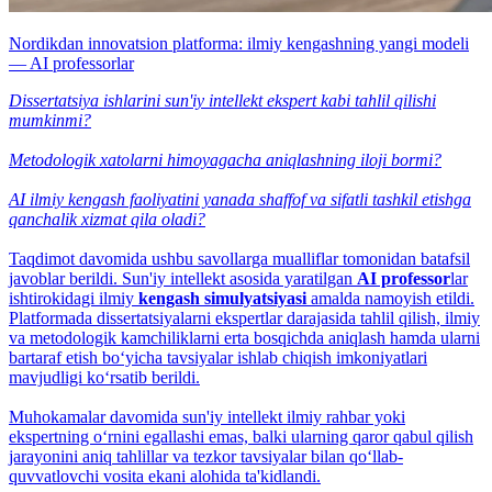
Nordikdan innovatsion platforma: ilmiy kengashning yangi modeli
— AI professorlar
Dissertatsiya ishlarini sun'iy intellekt ekspert kabi tahlil qilishi
mumkinmi?
Metodologik xatolarni himoyagacha aniqlashning iloji bormi?
AI ilmiy kengash faoliyatini yanada shaffof va sifatli tashkil etishga
qanchalik xizmat qila oladi?
Taqdimot davomida ushbu savollarga mualliflar tomonidan batafsil
javoblar berildi. Sun'iy intellekt asosida yaratilgan
AI professor
lar
ishtirokidagi ilmiy
kengash simulyatsiyasi
amalda namoyish etildi.
Platformada dissertatsiyalarni ekspertlar darajasida tahlil qilish, ilmiy
va metodologik kamchiliklarni erta bosqichda aniqlash hamda ularni
bartaraf etish bo‘yicha tavsiyalar ishlab chiqish imkoniyatlari
mavjudligi ko‘rsatib berildi.
Muhokamalar davomida sun'iy intellekt ilmiy rahbar yoki
ekspertning o‘rnini egallashi emas, balki ularning qaror qabul qilish
jarayonini aniq tahlillar va tezkor tavsiyalar bilan qo‘llab-
quvvatlovchi vosita ekani alohida ta'kidlandi.