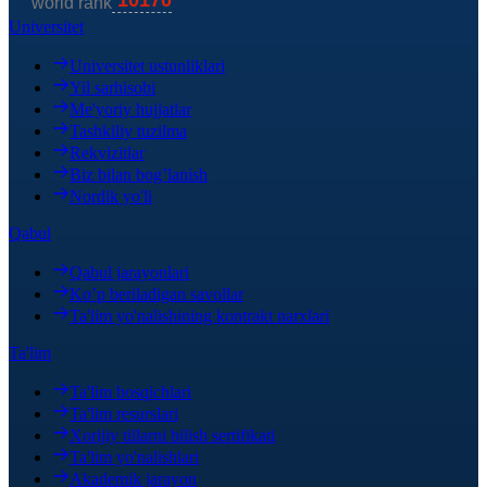
Universitet
Universitet ustunliklari
Yil sarhisobi
Me'yoriy hujjatlar
Tashkiliy tuzilma
Rekvizitlar
Biz bilan bog’lanish
Nordik yo'li
Qabul
Qabul jarayonlari
Ko’p beriladigan savollar
Ta'lim yo'nalishining kontrakt narxlari
Ta'lim
Ta'lim bosqichlari
Ta'lim resurslari
Xorijiy tillarni bilish sertifikati
Ta'lim yo'nalishlari
Akademik jarayon