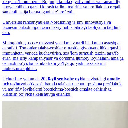
keng maʼlumot berdi. Bugungi kunda giyohvandlik va transmilliy
jinoyatchilikka qarshi kurash taʼlim, maʼrifat va profilaktika orqali
samarali natija berayotganini eʼtirof etdi.
Universitet rahbariyati esa Nordikning taʼlim, innovatsiya va
biznesni birlashtirgan zamonaviy hub sifatidagi faoliyatini taqdim
etdi.
Muloqotning asosiy mavzusi yoshlarni zararli illatlardan asrashga
qaratildi. Tomonlar talaba-yoshlar o‘rtasida giyohvandlikka qarshi
immunitetni yanada kuchaytirish, sog‘lom turmush tarzini targ‘ib
etish, maʼrifiy kampaniyalar va qo‘shma ijtimoiy loyihalarni amalga
oshirish bo‘yicha hamkorlikni yo‘lga qo‘yish masalalarini
muhokama qildilar.
Uchrashuv yakunida
2026-yil sentyabr oyi
da navbatdagi
amaliy
uchrashuv
ni o‘tkazish hamda talabalar uchun qo‘shma profilaktik
va maʼrifiy loyihalarni bosqichma-bosqich amalga oshirishga
kirishish bo‘yicha kelishuvga erishildi.