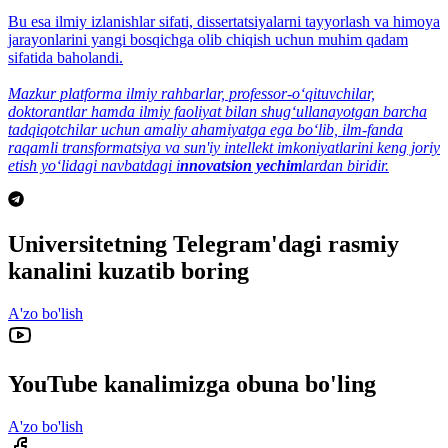
Bu esa ilmiy izlanishlar sifati, dissertatsiyalarni tayyorlash va himoya
jarayonlarini yangi bosqichga olib chiqish uchun muhim qadam
sifatida baholandi.
Mazkur platforma ilmiy rahbarlar, professor-o‘qituvchilar,
doktorantlar hamda ilmiy faoliyat bilan shug‘ullanayotgan barcha
tadqiqotchilar uchun amaliy ahamiyatga ega bo‘lib, ilm-fanda
raqamli transformatsiya va sun'iy intellekt imkoniyatlarini keng joriy
etish yo‘lidagi navbatdagi i
nnovatsion yechim
lardan biridir.
Universitetning Telegram'dagi rasmiy
kanalini kuzatib boring
A'zo bo'lish
YouTube kanalimizga obuna bo'ling
A'zo bo'lish