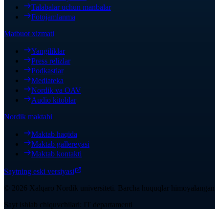
Talabalar uchun manbalar
Fotojamlanma
Matbuot xizmati
Yangiliklar
Press relizlar
Podkastlar
Mediateka
Nordik va OAV
Audio kitoblar
Nordik maktabi
Maktab haqida
Maktab gallereyasi
Maktab kontakti
Saytning eski versiyasi
©
2026
Xalqaro Nordik universiteti
.
Barcha huquqlar himoyalangan
Sayt ishlab chiquvchilari: IT departamenti