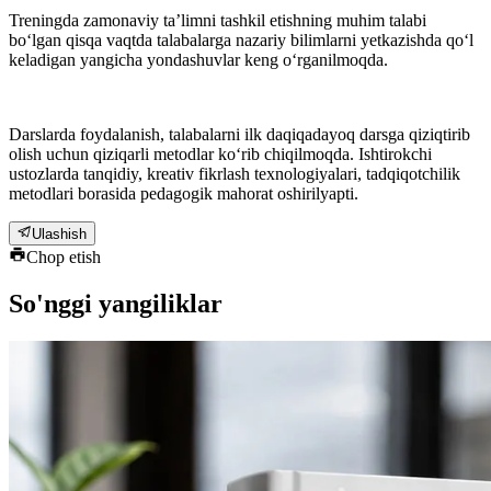
Treningda zamonaviy taʼlimni tashkil etishning muhim talabi
bo‘lgan qisqa vaqtda talabalarga nazariy bilimlarni yetkazishda qo‘l
keladigan yangicha yondashuvlar keng o‘rganilmoqda.
Darslarda foydalanish, talabalarni ilk daqiqadayoq darsga qiziqtirib
olish uchun qiziqarli metodlar ko‘rib chiqilmoqda. Ishtirokchi
ustozlarda tanqidiy, kreativ fikrlash texnologiyalari, tadqiqotchilik
metodlari borasida pedagogik mahorat oshirilyapti.
Ulashish
Chop etish
So'nggi yangiliklar