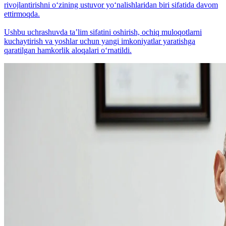
rivojlantirishni o‘zining ustuvor yo‘nalishlaridan biri sifatida davom
ettirmoqda.
Ushbu uchrashuvda taʼlim sifatini oshirish, ochiq muloqotlarni
kuchaytirish va yoshlar uchun yangi imkoniyatlar yaratishga
qaratilgan hamkorlik aloqalari o‘rnatildi.