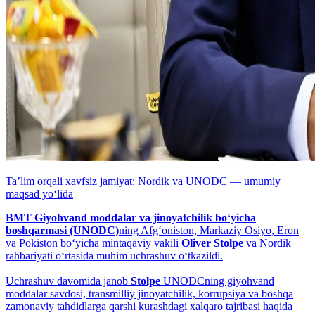
Taʼlim orqali xavfsiz jamiyat: Nordik va UNODC — umumiy
maqsad yo‘lida
BMT Giyohvand moddalar va jinoyatchilik bo‘yicha
boshqarmasi (UNODC)
ning Afg‘oniston, Markaziy Osiyo, Eron
va Pokiston bo‘yicha mintaqaviy vakili
Oliver Stolpe
va Nordik
rahbariyati o‘rtasida muhim uchrashuv o‘tkazildi.
Uchrashuv davomida janob
Stolpe
UNODCning giyohvand
moddalar savdosi, transmilliy jinoyatchilik, korrupsiya va boshqa
zamonaviy tahdidlarga qarshi kurashdagi xalqaro tajribasi haqida