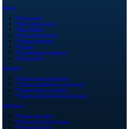
Ilm-fan
Doktorantura
Ilmiy elektron jurnal
Ilmiy tadbirlar
Ilmiy konferensiyalar
Tasimo olimpiadasi
Patentlar
Guvohnomalar (malakaviy)
Ilmiy kengash
Hamkorlik
Xalqaro hamkorlik aloqalari
Xalqaro stipendiyalar va amaliyotlar
Xalqaro forum va loyihalar
Xalqaro uchrashuvlardan fotolavhalar
Talabalarga
Imtihon jarayonlari
Work and Travel jarayonlari
Nordik life jurnali