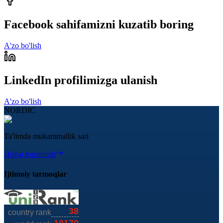
Facebook sahifamizni kuzatib boring
A'zo bo'lish
LinkedIn profilimizga ulanish
A'zo bo'lish
NORDIC
Ta'limda mukammallik sari
Hujjat topshirish
Ijtimoiy tarmoqlar