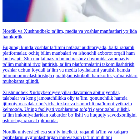
Nordik va Xushnudbek: taʼlim, media va yoshlar manfaatlari yo‘lida
hamkorlik
Bugungi kunda yoshlar taʼlimni nafaqat auditoriyada, balki raqamli
platformalar, ochiq bilim manbalari va ishonchli axborot orqali ham
tanlayapti. Shu nuqtai nazardan uchrashuv davomida zamonaviy
taʼlim muhitini rivojlantirish, taʼlim platformalarini takomillashtirish,
yoshlar uchun foydali taʼlim va media loyihalarni yaratish hamda
bilimni ommalashtirishga qaratilgan istiqbolli hamkorlik yo‘nalishlari
muhokama qilindi.
Xushnudbek Xudoyberdiyev yillar davomida abituriyentlar,
talabalar va keng jamoatchilikka oliy taʼlim, qonunchilik hamda
ijtimoiy masalalar bo‘yicha tezkor va ishonchli maʼlumot yetkazib
kelmoqda. Uning faoliyati yoshlarning to‘g‘ri qaror qabul qilishi,
taʼlim imkoniyatlaridan xabardor bo‘lishi va huquqiy savodxonligini
oshirishga xizmat qilmoqda.
Nordik universiteti esa sunʼiy intellekt, raqamli ta'lim va xalqaro
tajribalarni uyg‘unlashtirgan innovatsion taʼlim muhitini