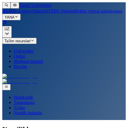
Yashil Universitet
HEMIS-o‘qituvchilarga
HEMIS-Student
Rektor virtual qabulxonasi
YANA
UZ
Ta’lim resurslari
Universitet
Qabul
Matbuot xizmati
Ilm-fan
Hamkorlik
Talabalarga
Ta'lim
Nordik maktabi