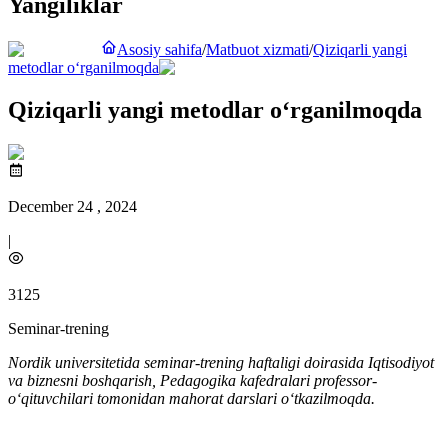
Yangiliklar
Asosiy sahifa
/
Matbuot xizmati
/
Qiziqarli yangi
metodlar o‘rganilmoqda
Qiziqarli yangi metodlar o‘rganilmoqda
December 24 , 2024
|
3125
Seminar-trening
Nordik universitetida seminar-trening haftaligi doirasida Iqtisodiyot
va biznesni boshqarish, Pedagogika kafedralari professor-
o‘qituvchilari tomonidan mahorat darslari o‘tkazilmoqda.