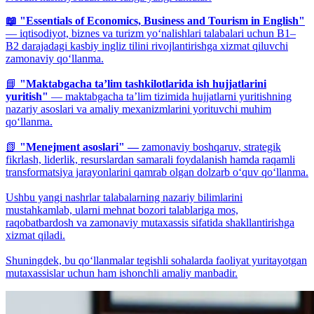
📖 "Essentials of Economics, Business and Tourism in English"
— iqtisodiyot, biznes va turizm yo‘nalishlari talabalari uchun B1–
B2 darajadagi kasbiy ingliz tilini rivojlantirishga xizmat qiluvchi
zamonaviy qo‘llanma.
📘
"Maktabgacha ta’lim tashkilotlarida ish hujjatlarini
yuritish"
— maktabgacha ta’lim tizimida hujjatlarni yuritishning
nazariy asoslari va amaliy mexanizmlarini yorituvchi muhim
qo‘llanma.
📗
"Menejment asoslari" —
zamonaviy boshqaruv, strategik
fikrlash, liderlik, resurslardan samarali foydalanish hamda raqamli
transformatsiya jarayonlarini qamrab olgan dolzarb o‘quv qo‘llanma.
Ushbu yangi nashrlar talabalarning nazariy bilimlarini
mustahkamlab, ularni mehnat bozori talablariga mos,
raqobatbardosh va zamonaviy mutaxassis sifatida shakllantirishga
xizmat qiladi.
Shuningdek, bu qo‘llanmalar tegishli sohalarda faoliyat yuritayotgan
mutaxassislar uchun ham ishonchli amaliy manbadir.