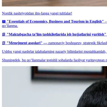
Nordik nashriyotidan ilm-fanga yangi tuhfalar!
📖 "Essentials of Economics, Business and Tourism in English"
— 
qo‘llanma.
📘
"Maktabgacha ta’lim tashkilotlarida ish hujjatlarini yuritish"
📗
"Menejment asoslari" —
zamonaviy boshqaruv, strategik fikrlash
Ushbu yangi nashrlar talabalarning nazariy bilimlarini mustahkamlab, 
Shuningdek, bu qo‘llanmalar tegishli sohalarda faoliyat yuritayotgan