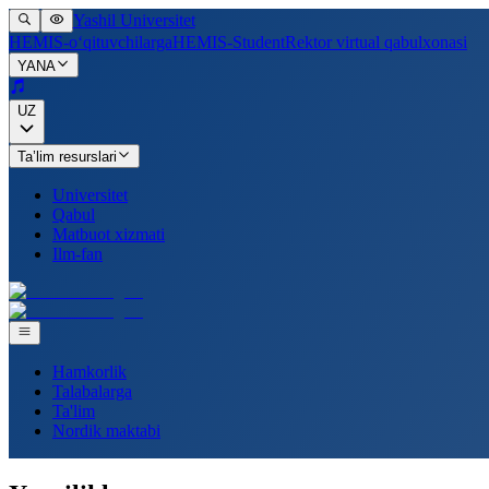
Yashil Universitet
HEMIS-o‘qituvchilarga
HEMIS-Student
Rektor virtual qabulxonasi
YANA
UZ
Ta’lim resurslari
Universitet
Qabul
Matbuot xizmati
Ilm-fan
Hamkorlik
Talabalarga
Ta'lim
Nordik maktabi