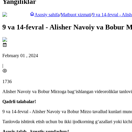
Yangiliklar
Asosiy sahifa
/
Matbuot xizmati
/
9 va 14-fevral - Alis
9 va 14-fevral - Alisher Navoiy va Bobur M
February 01 , 2024
|
1736
Alisher Navoiy va Bobur Mirzoga bag‘ishlangan videoroliklar tanlovi e
Qadrli talabalar!
9 va 14-fevral - Alisher Navoiy va Bobur Mirzo tavallud kunlari mun
Tanlovda ishtirok etish uchun bu ikki ijodkorning g‘azallari yoki kichi
Asosiy talab - kreativ yondashuv!