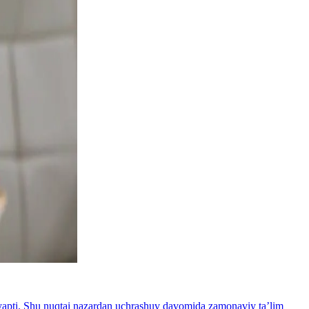
layapti. Shu nuqtai nazardan uchrashuv davomida zamonaviy taʼlim