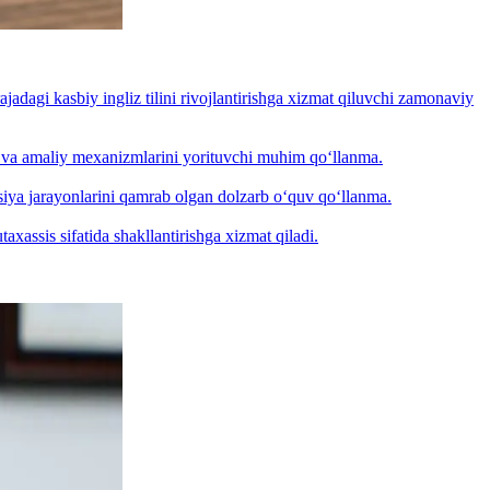
jadagi kasbiy ingliz tilini rivojlantirishga xizmat qiluvchi zamonaviy
ri va amaliy mexanizmlarini yorituvchi muhim qo‘llanma.
tsiya jarayonlarini qamrab olgan dolzarb o‘quv qo‘llanma.
assis sifatida shakllantirishga xizmat qiladi.