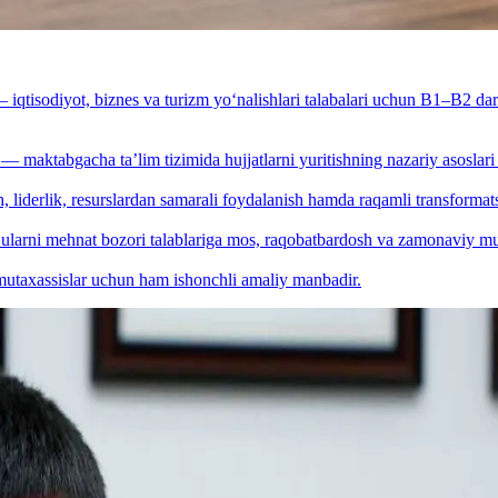
iqtisodiyot, biznes va turizm yo‘nalishlari talabalari uchun B1–B2 dara
— maktabgacha ta’lim tizimida hujjatlarni yuritishning nazariy asosla
, liderlik, resurslardan samarali foydalanish hamda raqamli transforma
ularni mehnat bozori talablariga mos, raqobatbardosh va zamonaviy mutax
 mutaxassislar uchun ham ishonchli amaliy manbadir.