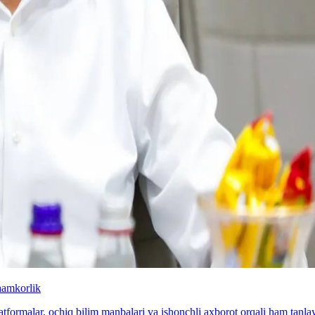
hamkorlik
latformalar, ochiq bilim manbalari va ishonchli axborot orqali ham tan