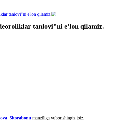
lar tanlovi"ni e'lon qilamiz.
eoroliklar tanlovi"ni e'lon qilamiz.
va_Sitorabonu
manziliga yuborishingiz joiz.