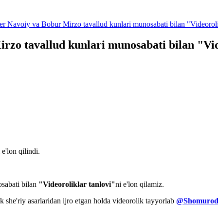
her Navoiy va Bobur Mirzo tavallud kunlari munosabati bilan "Videorolik
irzo tavallud kunlari munosabati bilan "Vid
'lon qilindi.
osabati bilan
"Videoroliklar tanlovi"
ni e'lon qilamiz.
k she'riy asarlaridan ijro etgan holda videorolik tayyorlab
@Shomurodo