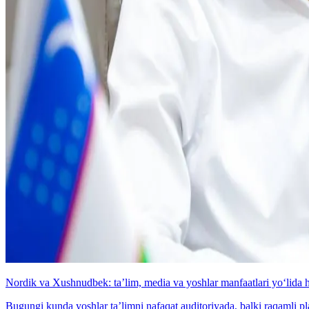
Nordik va Xushnudbek: taʼlim, media va yoshlar manfaatlari yo‘lida 
Bugungi kunda yoshlar taʼlimni nafaqat auditoriyada, balki raqamli p