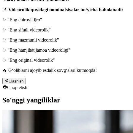
📌
Videorolik quyidagi nominatsiyalar bo‘yicha baholanadi:
✨ "Eng chiroyli ijro"
✨ "Eng sifatli videorolik"
✨ "Eng mazmunli videorolik"
✨ "Eng hamjihat jamoa videoroligi"
✨ "Eng original videorolik"
🔥 G‘oliblarni ajoyib esdalik sovg‘alari kutmoqda!
Ulashish
Chop etish
So'nggi yangiliklar