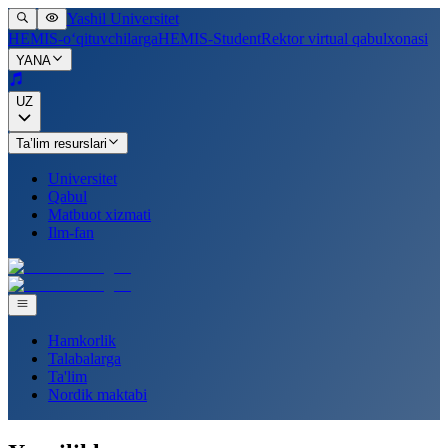
Yashil Universitet
HEMIS-o‘qituvchilarga
HEMIS-Student
Rektor virtual qabulxonasi
YANA
UZ
Ta’lim resurslari
Universitet
Qabul
Matbuot xizmati
Ilm-fan
Hamkorlik
Talabalarga
Ta'lim
Nordik maktabi