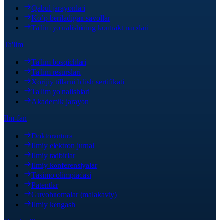
Qabul jarayonlari
Ko’p beriladigan savollar
Ta'lim yo'nalishining kontrakt narxlari
Ta'lim
Ta'lim bosqichlari
Ta'lim resurslari
Xorijiy tillarni bilish sertifikati
Ta'lim yo'nalishlari
Akademik jarayon
Ilm-fan
Doktorantura
Ilmiy elektron jurnal
Ilmiy tadbirlar
Ilmiy konferensiyalar
Tasimo olimpiadasi
Patentlar
Guvohnomalar (malakaviy)
Ilmiy kengash