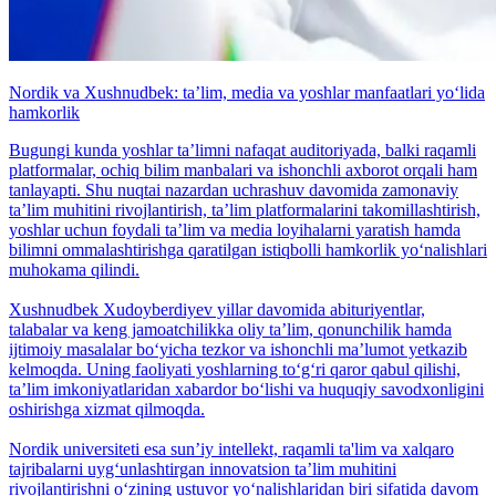
Nordik va Xushnudbek: taʼlim, media va yoshlar manfaatlari yo‘lida
hamkorlik
Bugungi kunda yoshlar taʼlimni nafaqat auditoriyada, balki raqamli
platformalar, ochiq bilim manbalari va ishonchli axborot orqali ham
tanlayapti. Shu nuqtai nazardan uchrashuv davomida zamonaviy
taʼlim muhitini rivojlantirish, taʼlim platformalarini takomillashtirish,
yoshlar uchun foydali taʼlim va media loyihalarni yaratish hamda
bilimni ommalashtirishga qaratilgan istiqbolli hamkorlik yo‘nalishlari
muhokama qilindi.
Xushnudbek Xudoyberdiyev yillar davomida abituriyentlar,
talabalar va keng jamoatchilikka oliy taʼlim, qonunchilik hamda
ijtimoiy masalalar bo‘yicha tezkor va ishonchli maʼlumot yetkazib
kelmoqda. Uning faoliyati yoshlarning to‘g‘ri qaror qabul qilishi,
taʼlim imkoniyatlaridan xabardor bo‘lishi va huquqiy savodxonligini
oshirishga xizmat qilmoqda.
Nordik universiteti esa sunʼiy intellekt, raqamli ta'lim va xalqaro
tajribalarni uyg‘unlashtirgan innovatsion taʼlim muhitini
rivojlantirishni o‘zining ustuvor yo‘nalishlaridan biri sifatida davom