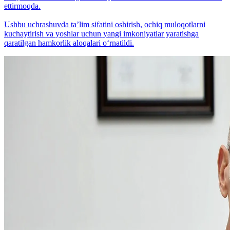
ettirmoqda.
Ushbu uchrashuvda taʼlim sifatini oshirish, ochiq muloqotlarni
kuchaytirish va yoshlar uchun yangi imkoniyatlar yaratishga
qaratilgan hamkorlik aloqalari o‘rnatildi.