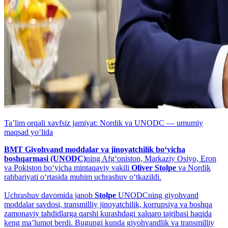
Taʼlim orqali xavfsiz jamiyat: Nordik va UNODC — umumiy
maqsad yo‘lida
BMT Giyohvand moddalar va jinoyatchilik bo‘yicha
boshqarmasi (UNODC)
ning Afg‘oniston, Markaziy Osiyo, Eron
va Pokiston bo‘yicha mintaqaviy vakili
Oliver Stolpe
va Nordik
rahbariyati o‘rtasida muhim uchrashuv o‘tkazildi.
Uchrashuv davomida janob
Stolpe
UNODCning giyohvand
moddalar savdosi, transmilliy jinoyatchilik, korrupsiya va boshqa
zamonaviy tahdidlarga qarshi kurashdagi xalqaro tajribasi haqida
keng maʼlumot berdi. Bugungi kunda giyohvandlik va transmilliy