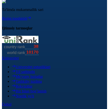
Ta'limda mukammallik sari
Hujjat topshirish
Ijtimoiy tarmoqlar
Universitet
Universitet ustunliklari
Yil sarhisobi
Me'yoriy hujjatlar
Tashkiliy tuzilma
Rekvizitlar
Biz bilan bog’lanish
Nordik yo'li
Qabul