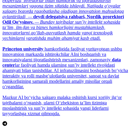
ekspertiza, investorlar bilan hamkorlik va tijoratlashtirish
mexanizmlari yagona tizim sifatida ishlaydi. Natijada g‘oyalar
xalqaro bozorda raqobatlasha oladigan innovatsion mahsulotga
aylantiriladi, —
deydi delegatsiya rahbari, Nordik prorektori
Odil Qo‘ysinov.
— Bunday tajribalar sun’iy intellekt sohasida
ta’lim, ilm-fan va biznes hamkorligini mustahkamlash,
innovatorlarni qo‘llab-quvvatlash hamda yangi texnologik
yechimlarni yaratishda muhim ahamiyat kasb etadi.
Princeton university
hamkorligida faoliyat yuritayotgan ushbu
innovatsion markazda ishtirokchilar AIni boshqarish va
innovatsiyalarni tijoratlashtirish mexanizmlari, zamonaviy
data
center
lar faoliyati hamda ularning sun’iy intellekt rivojidagi
ahamiyati bilan tanishdilar. AI infratuzilmasini boshqarish bo‘yicha
interaktiv va rolli mashg‘ulotlarda universitet, sanoat va davlat
hamkorligining samarali modellarini amaliy misollar orqali
o‘rgandilar.
Mazkur AI bo‘yicha xalqaro malaka oshirish kursi xorijiy ilg‘or
tajribalarni o‘rganish, ularni O‘zbekiston ta’lim tizimiga
moslashtirish va sun’iy intellekt sohasida yangi liderlarni
tayyorlashga xizmat qilmoqda.