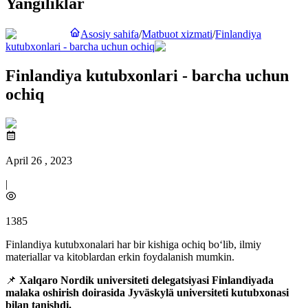
Yangiliklar
Asosiy sahifa
/
Matbuot xizmati
/
Finlandiya
kutubxonlari - barcha uchun ochiq
Finlandiya kutubxonlari - barcha uchun
ochiq
April 26 , 2023
|
1385
Finlandiya kutubxonalari har bir kishiga ochiq bo‘lib, ilmiy
materiallar va kitoblardan erkin foydalanish mumkin.
📌
Xalqaro Nordik universiteti delegatsiyasi Finlandiyada
malaka oshirish doirasida Jyväskylä universiteti kutubxonasi
bilan tanishdi.