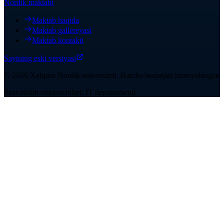
Nordik maktabi
Maktab haqida
Maktab gallereyasi
Maktab kontakti
Saytning eski versiyasi
©
2026
Xalqaro Nordik universiteti
.
Barcha huquqlar himoyalangan
Sayt ishlab chiquvchilari: IT departamenti