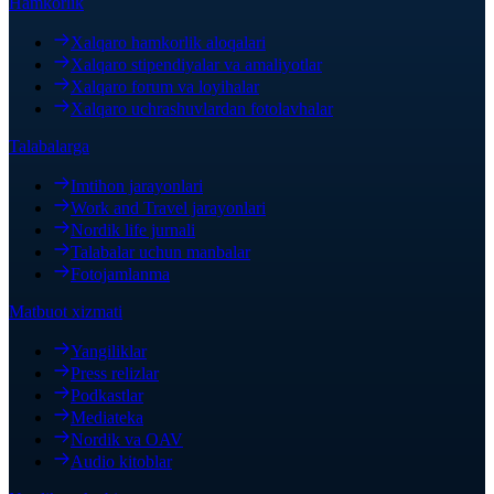
Hamkorlik
Xalqaro hamkorlik aloqalari
Xalqaro stipendiyalar va amaliyotlar
Xalqaro forum va loyihalar
Xalqaro uchrashuvlardan fotolavhalar
Talabalarga
Imtihon jarayonlari
Work and Travel jarayonlari
Nordik life jurnali
Talabalar uchun manbalar
Fotojamlanma
Matbuot xizmati
Yangiliklar
Press relizlar
Podkastlar
Mediateka
Nordik va OAV
Audio kitoblar