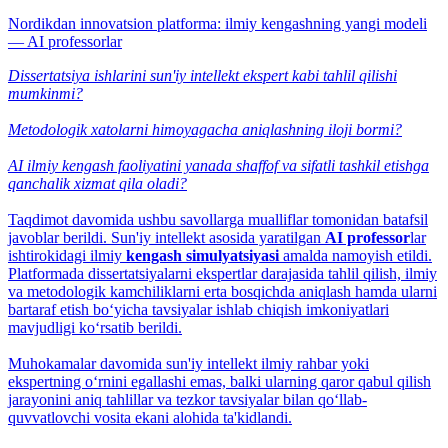
Nordikdan innovatsion platforma: ilmiy kengashning yangi modeli
— AI professorlar
Dissertatsiya ishlarini sun'iy intellekt ekspert kabi tahlil qilishi
mumkinmi?
Metodologik xatolarni himoyagacha aniqlashning iloji bormi?
AI ilmiy kengash faoliyatini yanada shaffof va sifatli tashkil etishga
qanchalik xizmat qila oladi?
Taqdimot davomida ushbu savollarga mualliflar tomonidan batafsil
javoblar berildi. Sun'iy intellekt asosida yaratilgan
AI professor
lar
ishtirokidagi ilmiy
kengash simulyatsiyasi
amalda namoyish etildi.
Platformada dissertatsiyalarni ekspertlar darajasida tahlil qilish, ilmiy
va metodologik kamchiliklarni erta bosqichda aniqlash hamda ularni
bartaraf etish bo‘yicha tavsiyalar ishlab chiqish imkoniyatlari
mavjudligi ko‘rsatib berildi.
Muhokamalar davomida sun'iy intellekt ilmiy rahbar yoki
ekspertning o‘rnini egallashi emas, balki ularning qaror qabul qilish
jarayonini aniq tahlillar va tezkor tavsiyalar bilan qo‘llab-
quvvatlovchi vosita ekani alohida ta'kidlandi.