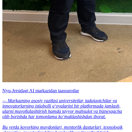
Nyu-Jersidagi AI markazidan taassurotlar
— Markazning asosiy vazifasi universitetlar, tadqiqotchilar va
innovatorlarning istiqbolli g‘oyalarini bir platformada jamlash,
ularni muvofiqlashtirish hamda tayyor mahsulot va biznesgacha
olib borishda har tomonlama ko‘maklashishdan iborat.
Bu yerda kovorking maydonlari, mentorlik dasturlari, texnologik