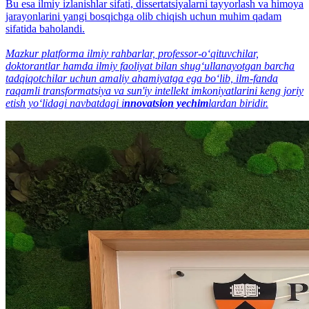
Bu esa ilmiy izlanishlar sifati, dissertatsiyalarni tayyorlash va himoya
jarayonlarini yangi bosqichga olib chiqish uchun muhim qadam
sifatida baholandi.
Mazkur platforma ilmiy rahbarlar, professor-o‘qituvchilar,
doktorantlar hamda ilmiy faoliyat bilan shug‘ullanayotgan barcha
tadqiqotchilar uchun amaliy ahamiyatga ega bo‘lib, ilm-fanda
raqamli transformatsiya va sun'iy intellekt imkoniyatlarini keng joriy
etish yo‘lidagi navbatdagi i
nnovatsion yechim
lardan biridir.