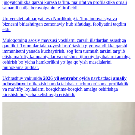
jinoyatchilikka qarshi kurash taʼlim, maʼrifat va profilaktika orqali
samarali natija berayotganini eʼtirof etdi.
Universitet rahbariyati esa Nordikning taʼlim, innovatsiya va
biznesni birlashtirgan zamonaviy hub sifatidagi faoliyatini taqdim
etdi.
Muloqotning asosiy mavzusi yoshlarni zararli illatlardan asrashga
qaratildi. Tomonlar talaba-yoshlar o‘rtasida giyohvandlikka qarshi
immunitetni yanada kuchaytirish, sog‘lom turmush tarzini targ‘ib
etish, maʼrifiy kampaniyalar va qo‘shma ijtimoiy loyihalarni amalga
oshirish bo‘yicha hamkorlikni yo‘lga qo‘yish masalalarini
muhokama qildilar.
Uchrashuv yakunida
2026-yil sentyabr oyi
da navbatdagi
amaliy
uchrashuv
ni o‘tkazish hamda talabalar uchun qo‘shma profilaktik
va maʼrifiy loyihalarni bosqichma-bosqich amalga oshirishga
kirishish bo‘yicha kelishuvga erishildi.