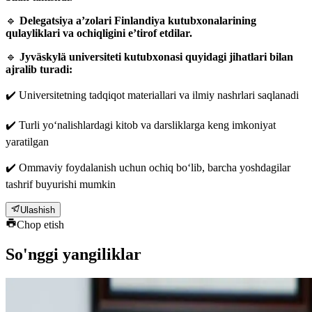
🔹
Delegatsiya a’zolari Finlandiya kutubxonalarining
qulayliklari va ochiqligini e’tirof etdilar.
🔹
Jyväskylä universiteti kutubxonasi quyidagi jihatlari bilan
ajralib turadi:
✔️ Universitetning tadqiqot materiallari va ilmiy nashrlari saqlanadi
✔️ Turli yo‘nalishlardagi kitob va darsliklarga keng imkoniyat
yaratilgan
✔️ Ommaviy foydalanish uchun ochiq bo‘lib, barcha yoshdagilar
tashrif buyurishi mumkin
Ulashish
Chop etish
So'nggi yangiliklar