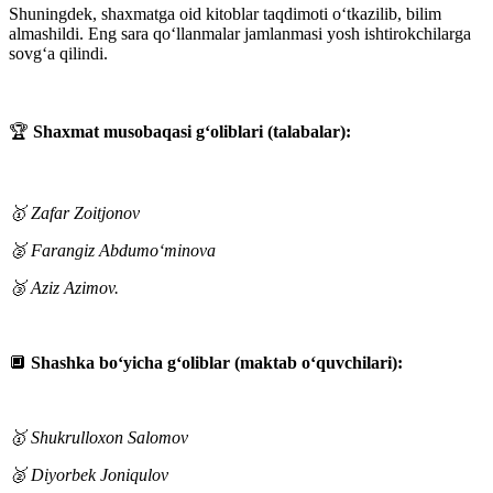
Shuningdek, shaxmatga oid kitoblar taqdimoti o‘tkazilib, bilim
almashildi. Eng sara qo‘llanmalar jamlanmasi yosh ishtirokchilarga
sovg‘a qilindi.
🏆
Shaxmat musobaqasi g‘oliblari (talabalar):
🥇 Zafar Zoitjonov
🥈 Farangiz Abdumo‘minova
🥉 Aziz Azimov.
🔲
Shashka bo‘yicha g‘oliblar (maktab o‘quvchilari):
🥇 Shukrulloxon Salomov
🥈 Diyorbek Joniqulov