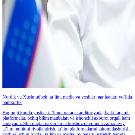
Nordik va Xushnudbek: taʼlim, media va yoshlar manfaatlari yo‘lida
hamkorlik
Bugungi kunda yoshlar taʼlimni nafaqat auditoriyada, balki raqamli
platformalar, ochiq bilim manbalari va ishonchli axborot orqali ham
tanlayapti. Shu nuqtai nazardan uchrashuv davomida zamonaviy
taʼlim muhitini rivojlantirish, taʼlim platformalarini takomillashtirish,
yoshlar uchun foydali taʼlim va media loyihalarni yaratish hamda