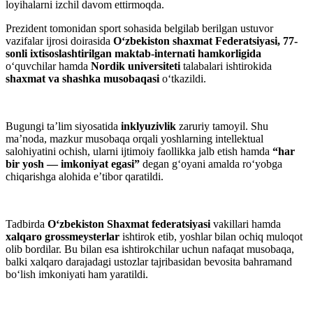
loyihalarni izchil davom ettirmoqda.
Prezident tomonidan sport sohasida belgilab berilgan ustuvor
vazifalar ijrosi doirasida
O‘zbekiston shaxmat Federatsiyasi, 77-
sonli ixtisoslashtirilgan maktab-internati hamkorligida
o‘quvchilar hamda
Nordik universiteti
talabalari ishtirokida
shaxmat va shashka musobaqasi
o‘tkazildi.
Bugungi ta’lim siyosatida
inklyuzivlik
zaruriy tamoyil. Shu
maʼnoda, mazkur musobaqa orqali yoshlarning intellektual
salohiyatini ochish, ularni ijtimoiy faollikka jalb etish hamda
“har
bir yosh — imkoniyat egasi”
degan g‘oyani amalda ro‘yobga
chiqarishga alohida e’tibor qaratildi.
Tadbirda
O‘zbekiston Shaxmat federatsiyasi
vakillari hamda
xalqaro grossmeysterlar
ishtirok etib, yoshlar bilan ochiq muloqot
olib bordilar. Bu bilan esa ishtirokchilar uchun nafaqat musobaqa,
balki xalqaro darajadagi ustozlar tajribasidan bevosita bahramand
bo‘lish imkoniyati ham yaratildi.