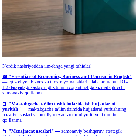
Nordik nashriyotidan ilm-fanga yangi tuhfalar!
📖 "Essentials of Economics, Business and Tourism in English"
— iqtisodiyot, biznes va turizm yo‘nalishlari talabalari uchun B1–
B2 darajadagi kasbiy ingliz tilini rivojlantirishga xizmat qiluvchi
zamonaviy qo‘llanma.
📘
"Maktabgacha ta’lim tashkilotlarida ish hujjatlarini
yuritish"
— maktabgacha ta’lim tizimida hujjatlarni yuritishning
nazariy asoslari va amaliy mexanizmlarini yorituvchi muhim
qo‘llanma.
📗
"Menejment asoslari" —
zamonaviy boshqaruv, strategik