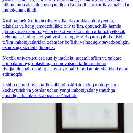
bilimni ommalashtirishga qaratilgan istiqbolli hamkorlik yo‘nalishlari
muhokama qilindi.
Xushnudbek Xudoyberdiyev yillar davomida abituriyentlar,
talabalar va keng jamoatchilikka oliy taʼlim, qonunchilik hamda
ijtimoiy masalalar bo‘yicha tezkor va ishonchli maʼlumot yetkazib
kelmoqda. Uning faoliyati yoshlarning to‘g‘ri qaror qabul qilishi,
taʼlim imkoniyatlaridan xabardor bo‘lishi va huquqiy savodxonligini
oshirishga xizmat qilmoqda.
Nordik universiteti esa sunʼiy intellekt, raqamli ta'lim va xalqaro
tajribalarni uyg‘unlashtirgan innovatsion taʼlim muhitini
rivojlantirishni o‘zining ustuvor yo‘nalishlaridan biri sifatida davom
ettirmoqda.
Ushbu uchrashuvda taʼlim sifatini oshirish, ochiq muloqotlarni
kuchaytirish va yoshlar uchun yangi imkoniyatlar yaratishga
qaratilgan hamkorlik aloqalari o‘rnatildi.