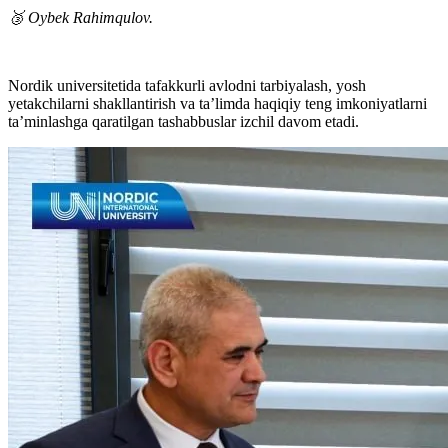
🥉 Oybek Rahimqulov.
Nordik universitetida tafakkurli avlodni tarbiyalash, yosh
yetakchilarni shakllantirish va ta’limda haqiqiy teng imkoniyatlarni
ta’minlashga qaratilgan tashabbuslar izchil davom etadi.