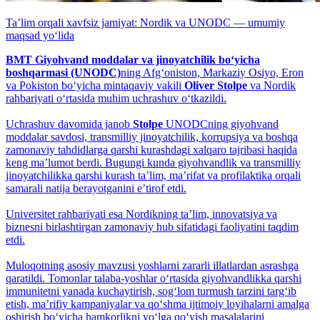
Taʼlim orqali xavfsiz jamiyat: Nordik va UNODC — umumiy
maqsad yo‘lida
BMT Giyohvand moddalar va jinoyatchilik bo‘yicha
boshqarmasi (UNODC)
ning Afg‘oniston, Markaziy Osiyo, Eron
va Pokiston bo‘yicha mintaqaviy vakili
Oliver Stolpe
va Nordik
rahbariyati o‘rtasida muhim uchrashuv o‘tkazildi.
Uchrashuv davomida janob
Stolpe
UNODCning giyohvand
moddalar savdosi, transmilliy jinoyatchilik, korrupsiya va boshqa
zamonaviy tahdidlarga qarshi kurashdagi xalqaro tajribasi haqida
keng maʼlumot berdi. Bugungi kunda giyohvandlik va transmilliy
jinoyatchilikka qarshi kurash taʼlim, maʼrifat va profilaktika orqali
samarali natija berayotganini eʼtirof etdi.
Universitet rahbariyati esa Nordikning taʼlim, innovatsiya va
biznesni birlashtirgan zamonaviy hub sifatidagi faoliyatini taqdim
etdi.
Muloqotning asosiy mavzusi yoshlarni zararli illatlardan asrashga
qaratildi. Tomonlar talaba-yoshlar o‘rtasida giyohvandlikka qarshi
immunitetni yanada kuchaytirish, sog‘lom turmush tarzini targ‘ib
etish, maʼrifiy kampaniyalar va qo‘shma ijtimoiy loyihalarni amalga
oshirish bo‘yicha hamkorlikni yo‘lga qo‘yish masalalarini