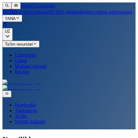
Yashil Universitet
HEMIS-o‘qituvchilarga
HEMIS-Student
Rektor virtual qabulxonasi
YANA
UZ
Ta’lim resurslari
Universitet
Qabul
Matbuot xizmati
Ilm-fan
Hamkorlik
Talabalarga
Ta'lim
Nordik maktabi