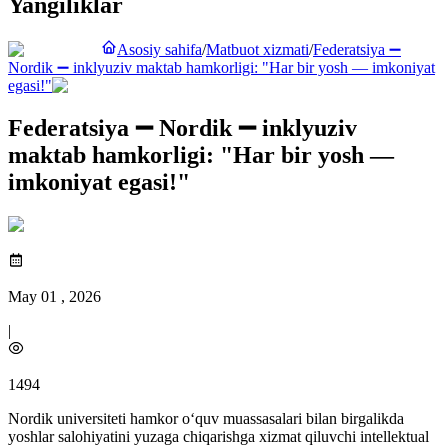
Yangiliklar
Asosiy sahifa
/
Matbuot xizmati
/
Federatsiya ➖
Nordik ➖ inklyuziv maktab hamkorligi: "Har bir yosh — imkoniyat
egasi!"
Federatsiya ➖ Nordik ➖ inklyuziv
maktab hamkorligi: "Har bir yosh —
imkoniyat egasi!"
May 01 , 2026
|
1494
Nordik universiteti hamkor o‘quv muassasalari bilan birgalikda
yoshlar salohiyatini yuzaga chiqarishga xizmat qiluvchi intellektual