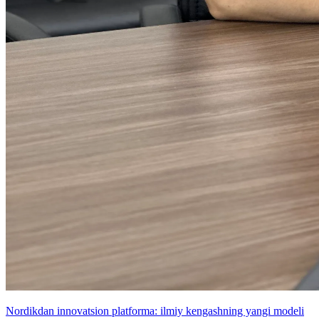
Nordikdan innovatsion platforma: ilmiy kengashning yangi modeli