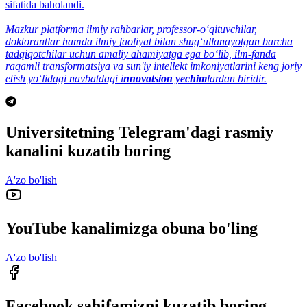
sifatida baholandi.
Mazkur platforma ilmiy rahbarlar, professor-o‘qituvchilar,
doktorantlar hamda ilmiy faoliyat bilan shug‘ullanayotgan barcha
tadqiqotchilar uchun amaliy ahamiyatga ega bo‘lib, ilm-fanda
raqamli transformatsiya va sun'iy intellekt imkoniyatlarini keng joriy
etish yo‘lidagi navbatdagi i
nnovatsion yechim
lardan biridir.
Universitetning Telegram'dagi rasmiy
kanalini kuzatib boring
A'zo bo'lish
YouTube kanalimizga obuna bo'ling
A'zo bo'lish
Facebook sahifamizni kuzatib boring