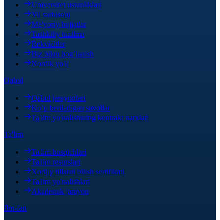
Universitet ustunliklari
Yil sarhisobi
Me'yoriy hujjatlar
Tashkiliy tuzilma
Rekvizitlar
Biz bilan bog’lanish
Nordik yo'li
Qabul
Qabul jarayonlari
Ko’p beriladigan savollar
Ta'lim yo'nalishining kontrakt narxlari
Ta'lim
Ta'lim bosqichlari
Ta'lim resurslari
Xorijiy tillarni bilish sertifikati
Ta'lim yo'nalishlari
Akademik jarayon
Ilm-fan