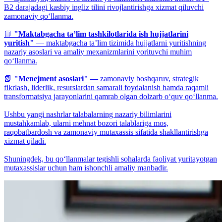
B2 darajadagi kasbiy ingliz tilini rivojlantirishga xizmat qiluvchi
zamonaviy qo‘llanma.
📘
"Maktabgacha ta’lim tashkilotlarida ish hujjatlarini
yuritish"
— maktabgacha ta’lim tizimida hujjatlarni yuritishning
nazariy asoslari va amaliy mexanizmlarini yorituvchi muhim
qo‘llanma.
📗
"Menejment asoslari" —
zamonaviy boshqaruv, strategik
fikrlash, liderlik, resurslardan samarali foydalanish hamda raqamli
transformatsiya jarayonlarini qamrab olgan dolzarb o‘quv qo‘llanma.
Ushbu yangi nashrlar talabalarning nazariy bilimlarini
mustahkamlab, ularni mehnat bozori talablariga mos,
raqobatbardosh va zamonaviy mutaxassis sifatida shakllantirishga
xizmat qiladi.
Shuningdek, bu qo‘llanmalar tegishli sohalarda faoliyat yuritayotgan
mutaxassislar uchun ham ishonchli amaliy manbadir.