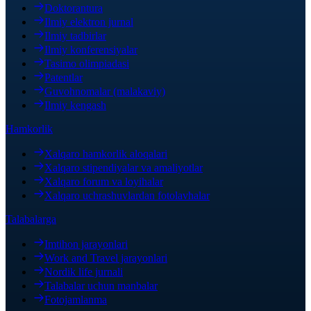
Doktorantura
Ilmiy elektron jurnal
Ilmiy tadbirlar
Ilmiy konferensiyalar
Tasimo olimpiadasi
Patentlar
Guvohnomalar (malakaviy)
Ilmiy kengash
Hamkorlik
Xalqaro hamkorlik aloqalari
Xalqaro stipendiyalar va amaliyotlar
Xalqaro forum va loyihalar
Xalqaro uchrashuvlardan fotolavhalar
Talabalarga
Imtihon jarayonlari
Work and Travel jarayonlari
Nordik life jurnali
Talabalar uchun manbalar
Fotojamlanma