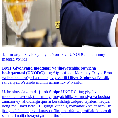
Taʼlim orqali xavfsiz jamiyat: Nordik va UNODC — umumiy
maqsad yo‘lida
BMT Giyohvand moddalar va jinoyatchilik bo‘yicha
boshqarmasi (UNODC)
ning Afg‘oniston, Markaziy Osiyo, Eron
va Pokiston bo‘yicha mintaqaviy vakili
Oliver Stolpe
va Nordik
rahbariyati o‘rtasida muhim uchrashuv o‘tkazildi.
Uchrashuv davomida janob
Stolpe
UNODCning giyohvand
moddalar savdosi, transmilliy jinoyatchilik, korrupsiya va boshqa
zamonaviy tahdidlarga qarshi kurashdagi xalqaro tajribasi haqida
keng maʼlumot berdi. Bugungi kunda giyohvandlik va transmilliy
jinoyatchilikka qarshi kurash taʼlim, maʼrifat va profilaktika orqali
samarali natija berayotganini eʼtirof etdi.