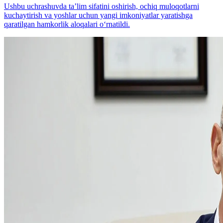
Ushbu uchrashuvda taʼlim sifatini oshirish, ochiq muloqotlarni
kuchaytirish va yoshlar uchun yangi imkoniyatlar yaratishga
qaratilgan hamkorlik aloqalari o‘rnatildi.