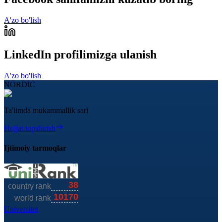
A'zo bo'lish
LinkedIn profilimizga ulanish
A'zo bo'lish
NORDIC
Ta'limda mukammallik sari
Hujjat topshirish
Ijtimoiy tarmoqlar
Universitet