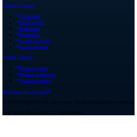
Matbuot xizmati
Yangiliklar
Press relizlar
Podkastlar
Mediateka
Nordik va OAV
Audio kitoblar
Nordik maktabi
Maktab haqida
Maktab gallereyasi
Maktab kontakti
Saytning eski versiyasi
©
2026
Xalqaro Nordik universiteti
.
Barcha huquqlar himoyalangan
Sayt ishlab chiquvchilari: IT departamenti