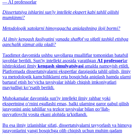
— AI professorlar
Dissertatsiya ishlarini sun'iy intellekt ekspert kabi tahlil qilishi
mumkinmi?
Metodologik xatolarni himoyagacha aniqlashning iloji bormi?
AI ilmiy kengash faoliyatini yanada shaffof va sifatli tashkil etishga
qanchalik xizmat qila oladi?
Taqdimot davomida ushbu savollarga mualliflar tomonidan batafsil
javoblar berildi. Sun'iy intellekt asosida yaratilgan
AI professor
lar
ishtirokidagi ilmiy
kengash simulyatsiyasi
amalda namoyish etildi.
Platformada dissertatsiyalarni ekspertlar darajasida tahlil qilish, ilmiy
va metodologik kamchiliklarni erta bosqichda aniqlash hamda ularni
bartaraf etish bo‘yicha tavsiyalar ishlab chiqish imkoniyatlari
mavjudligi ko‘rsatib berildi.
Muhokamalar davomida sun'iy intellekt ilmiy rahbar yoki
ekspertning o‘rnini egallashi emas, balki ularning qaror qabul qilish
jarayonini aniq tahlillar va tezkor tavsiyalar bilan qo‘llab-
quvvatlovchi vosita ekani alohida ta'kidlandi.
Bu esa ilmiy izlanishlar sifati, dissertatsiyalarni tayyorlash va himoya
jarayonlarini yangi bosqichga olib chiqish uchun muhim qadam