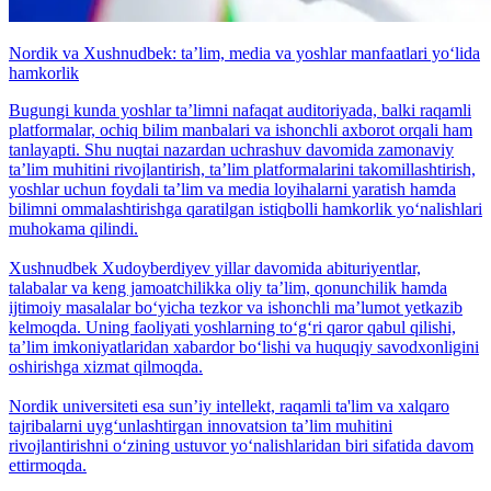
Nordik va Xushnudbek: taʼlim, media va yoshlar manfaatlari yo‘lida
hamkorlik
Bugungi kunda yoshlar taʼlimni nafaqat auditoriyada, balki raqamli
platformalar, ochiq bilim manbalari va ishonchli axborot orqali ham
tanlayapti. Shu nuqtai nazardan uchrashuv davomida zamonaviy
taʼlim muhitini rivojlantirish, taʼlim platformalarini takomillashtirish,
yoshlar uchun foydali taʼlim va media loyihalarni yaratish hamda
bilimni ommalashtirishga qaratilgan istiqbolli hamkorlik yo‘nalishlari
muhokama qilindi.
Xushnudbek Xudoyberdiyev yillar davomida abituriyentlar,
talabalar va keng jamoatchilikka oliy taʼlim, qonunchilik hamda
ijtimoiy masalalar bo‘yicha tezkor va ishonchli maʼlumot yetkazib
kelmoqda. Uning faoliyati yoshlarning to‘g‘ri qaror qabul qilishi,
taʼlim imkoniyatlaridan xabardor bo‘lishi va huquqiy savodxonligini
oshirishga xizmat qilmoqda.
Nordik universiteti esa sunʼiy intellekt, raqamli ta'lim va xalqaro
tajribalarni uyg‘unlashtirgan innovatsion taʼlim muhitini
rivojlantirishni o‘zining ustuvor yo‘nalishlaridan biri sifatida davom
ettirmoqda.