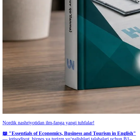
Nordik nashriyotidan ilm-fanga yangi tuhfalar!
📖 "Essentials of Economics, Business and Tourism in English"
— iqtisodiyot, biznes va turizm yo‘nalishlari talabalari uchun B1–