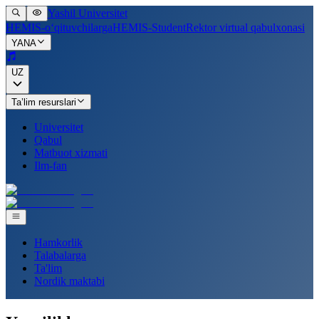
Yashil Universitet
HEMIS-o‘qituvchilarga
HEMIS-Student
Rektor virtual qabulxonasi
YANA
UZ
Ta’lim resurslari
Universitet
Qabul
Matbuot xizmati
Ilm-fan
Hamkorlik
Talabalarga
Ta'lim
Nordik maktabi