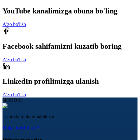
YouTube kanalimizga obuna bo'ling
A'zo bo'lish
Facebook sahifamizni kuzatib boring
A'zo bo'lish
LinkedIn profilimizga ulanish
A'zo bo'lish
NORDIC
Ta'limda mukammallik sari
Hujjat topshirish