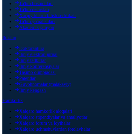
Ta'lim bosqichlari
Ta'lim resurslari
Xorijiy tillarni bilish sertifikati
Ta'lim yo'nalishlari
Akademik jarayon
Ilm-fan
Doktorantura
Ilmiy elektron jurnal
Ilmiy tadbirlar
Ilmiy konferensiyalar
Tasimo olimpiadasi
Patentlar
Guvohnomalar (malakaviy)
Ilmiy kengash
Hamkorlik
Xalqaro hamkorlik aloqalari
Xalqaro stipendiyalar va amaliyotlar
Xalqaro forum va loyihalar
Xalqaro uchrashuvlardan fotolavhalar