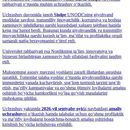
rahbariyati o‘rtasida muhim uchrashuv o‘tkazildi.
Uchrashuv davomida janob
Stolpe
UNODCning giyohvand
moddalar savdosi, transmilliy jinoyatchilik, korrupsiya va boshqa
zamonaviy tahdidlarga qarshi kurashdagi xalqaro tajribasi haqida
keng maʼlumot berdi. Bugungi kunda giyohvandlik va transmilliy
jinoyatchilikka qarshi kurash taʼlim, maʼrifat va profilaktika orqali
samarali natija berayotganini eʼtirof etdi.
Universitet rahbariyati esa Nordikning taʼlim, innovatsiya va
biznesni birlashtirgan zamonaviy hub sifatidagi faoliyatini taqdim
etdi.
Muloqotning asosiy mavzusi yoshlarni zararli illatlardan asrashga
qaratildi. Tomonlar talaba-yoshlar o‘rtasida giyohvandlikka qarshi
immunitetni yanada kuchaytirish, sog‘lom turmush tarzini targ‘ib
etish, maʼrifiy kampaniyalar va qo‘shma ijtimoiy loyihalarni amalga
oshirish bo‘yicha hamkorlikni yo‘lga qo‘yish masalalarini
muhokama qildilar.
Uchrashuv yakunida
2026-yil sentyabr oyi
da navbatdagi
amaliy
uchrashuv
ni o‘tkazish hamda talabalar uchun qo‘shma profilaktik
va maʼrifiy loyihalarni bosqichma-bosqich amalga oshirishga
kirishish bo‘yicha kelishuvga erishildi.