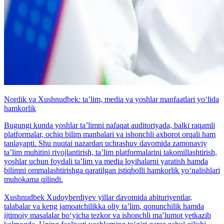
Nordik va Xushnudbek: taʼlim, media va yoshlar manfaatlari yo‘lida
hamkorlik
Bugungi kunda yoshlar taʼlimni nafaqat auditoriyada, balki raqamli
platformalar, ochiq bilim manbalari va ishonchli axborot orqali ham
tanlayapti. Shu nuqtai nazardan uchrashuv davomida zamonaviy
taʼlim muhitini rivojlantirish, taʼlim platformalarini takomillashtirish,
yoshlar uchun foydali taʼlim va media loyihalarni yaratish hamda
bilimni ommalashtirishga qaratilgan istiqbolli hamkorlik yo‘nalishlari
muhokama qilindi.
Xushnudbek Xudoyberdiyev yillar davomida abituriyentlar,
talabalar va keng jamoatchilikka oliy taʼlim, qonunchilik hamda
ijtimoiy masalalar bo‘yicha tezkor va ishonchli maʼlumot yetkazib