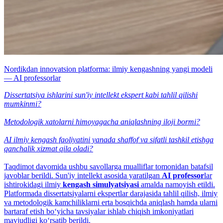
Nordikdan innovatsion platforma: ilmiy kengashning yangi modeli
— AI professorlar
Dissertatsiya ishlarini sun'iy intellekt ekspert kabi tahlil qilishi
mumkinmi?
Metodologik xatolarni himoyagacha aniqlashning iloji bormi?
AI ilmiy kengash faoliyatini yanada shaffof va sifatli tashkil etishga
qanchalik xizmat qila oladi?
Taqdimot davomida ushbu savollarga mualliflar tomonidan batafsil
javoblar berildi. Sun'iy intellekt asosida yaratilgan
AI professor
lar
ishtirokidagi ilmiy
kengash simulyatsiyasi
amalda namoyish etildi.
Platformada dissertatsiyalarni ekspertlar darajasida tahlil qilish, ilmiy
va metodologik kamchiliklarni erta bosqichda aniqlash hamda ularni
bartaraf etish bo‘yicha tavsiyalar ishlab chiqish imkoniyatlari
mavjudligi ko‘rsatib berildi.