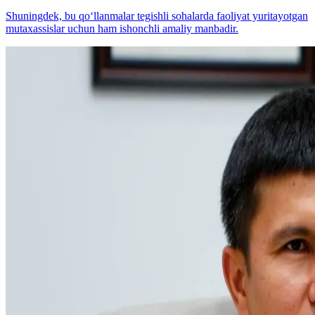
Shuningdek, bu qo‘llanmalar tegishli sohalarda faoliyat yuritayotgan
mutaxassislar uchun ham ishonchli amaliy manbadir.