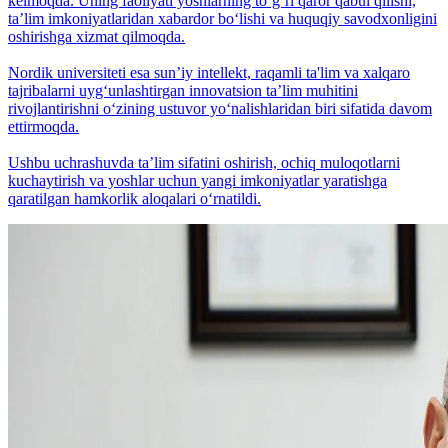
kelmoqda. Uning faoliyati yoshlarning to‘g‘ri qaror qabul qilishi,
taʼlim imkoniyatlaridan xabardor bo‘lishi va huquqiy savodxonligini
oshirishga xizmat qilmoqda.
Nordik universiteti esa sunʼiy intellekt, raqamli ta'lim va xalqaro
tajribalarni uyg‘unlashtirgan innovatsion taʼlim muhitini
rivojlantirishni o‘zining ustuvor yo‘nalishlaridan biri sifatida davom
ettirmoqda.
Ushbu uchrashuvda taʼlim sifatini oshirish, ochiq muloqotlarni
kuchaytirish va yoshlar uchun yangi imkoniyatlar yaratishga
qaratilgan hamkorlik aloqalari o‘rnatildi.