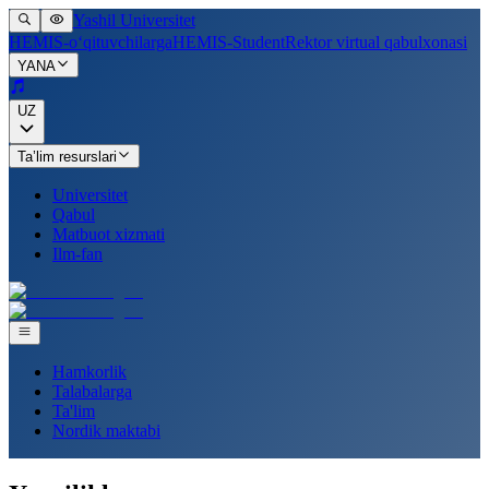
Yashil Universitet
HEMIS-o‘qituvchilarga
HEMIS-Student
Rektor virtual qabulxonasi
YANA
UZ
Ta’lim resurslari
Universitet
Qabul
Matbuot xizmati
Ilm-fan
Hamkorlik
Talabalarga
Ta'lim
Nordik maktabi