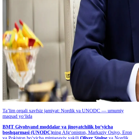
Taʼlim orqali xavfsiz jamiyat: Nordik va UNODC — umumiy
maqsad yo‘lida
BMT Giyohvand moddalar va jinoyatchilik bo‘yicha
boshqarmasi (UNODC)
ning Afg‘oniston, Markaziy Osiyo, Eron
va Pokiston bo‘yicha mintaqaviy vakili
Oliver Stolpe
va Nordik