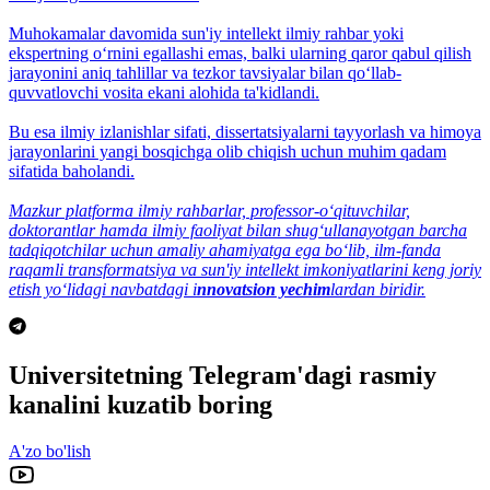
Muhokamalar davomida sun'iy intellekt ilmiy rahbar yoki
ekspertning o‘rnini egallashi emas, balki ularning qaror qabul qilish
jarayonini aniq tahlillar va tezkor tavsiyalar bilan qo‘llab-
quvvatlovchi vosita ekani alohida ta'kidlandi.
Bu esa ilmiy izlanishlar sifati, dissertatsiyalarni tayyorlash va himoya
jarayonlarini yangi bosqichga olib chiqish uchun muhim qadam
sifatida baholandi.
Mazkur platforma ilmiy rahbarlar, professor-o‘qituvchilar,
doktorantlar hamda ilmiy faoliyat bilan shug‘ullanayotgan barcha
tadqiqotchilar uchun amaliy ahamiyatga ega bo‘lib, ilm-fanda
raqamli transformatsiya va sun'iy intellekt imkoniyatlarini keng joriy
etish yo‘lidagi navbatdagi i
nnovatsion yechim
lardan biridir.
Universitetning Telegram'dagi rasmiy
kanalini kuzatib boring
A'zo bo'lish