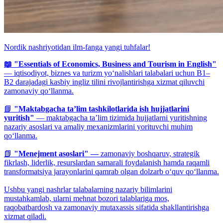
Nordik nashriyotidan ilm-fanga yangi tuhfalar!
📖 "Essentials of Economics, Business and Tourism in English"
— iqtisodiyot, biznes va turizm yo‘nalishlari talabalari uchun B1–
B2 darajadagi kasbiy ingliz tilini rivojlantirishga xizmat qiluvchi
zamonaviy qo‘llanma.
📘
"Maktabgacha ta’lim tashkilotlarida ish hujjatlarini
yuritish"
— maktabgacha ta’lim tizimida hujjatlarni yuritishning
nazariy asoslari va amaliy mexanizmlarini yorituvchi muhim
qo‘llanma.
📗
"Menejment asoslari" —
zamonaviy boshqaruv, strategik
fikrlash, liderlik, resurslardan samarali foydalanish hamda raqamli
transformatsiya jarayonlarini qamrab olgan dolzarb o‘quv qo‘llanma.
Ushbu yangi nashrlar talabalarning nazariy bilimlarini
mustahkamlab, ularni mehnat bozori talablariga mos,
raqobatbardosh va zamonaviy mutaxassis sifatida shakllantirishga
xizmat qiladi.