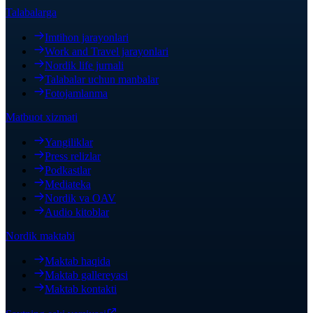
Talabalarga
Imtihon jarayonlari
Work and Travel jarayonlari
Nordik life jurnali
Talabalar uchun manbalar
Fotojamlanma
Matbuot xizmati
Yangiliklar
Press relizlar
Podkastlar
Mediateka
Nordik va OAV
Audio kitoblar
Nordik maktabi
Maktab haqida
Maktab gallereyasi
Maktab kontakti