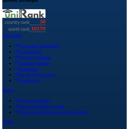
Ijtimoiy tarmoqlar
Universitet
Universitet ustunliklari
Yil sarhisobi
Me'yoriy hujjatlar
Tashkiliy tuzilma
Rekvizitlar
Biz bilan bog’lanish
Nordik yo'li
Qabul
Qabul jarayonlari
Ko’p beriladigan savollar
Ta'lim yo'nalishining kontrakt narxlari
Ta'lim