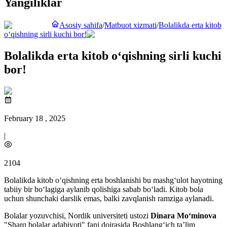
Yangiliklar
Asosiy sahifa
/
Matbuot xizmati
/
Bolalikda erta kitob
o‘qishning sirli kuchi bor!
Bolalikda erta kitob o‘qishning sirli kuchi
bor!
February 18 , 2025
|
2104
Bolalikda kitob o‘qishning erta boshlanishi bu mashg‘ulot hayotning
tabiiy bir bo‘lagiga aylanib qolishiga sabab bo‘ladi. Kitob bola
uchun shunchaki darslik emas, balki zavqlanish ramziga aylanadi.
Bolalar yozuvchisi, Nordik universiteti ustozi
Dinara Mo‘minova
"Sharq bolalar adabiyoti" fani doirasida Boshlang‘ich taʼlim