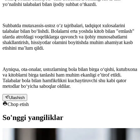
yo‘nalishi talabalari bilan ijodiy suhbat o‘tkazdi.
Suhbatda mutaxassis-ustoz o‘z tajribalari, tadqiqot xulosalarini
talabalar bilan bo‘lishdi. Bolalarni erta yoshda kitob bilan "emlash"
ularda atrofdagi voqeliklarga quvonch va ijobiy munosabatlarni
shakllantirish, hissiyotlar olamini boyitishda muhim ahamiyat kasb
etishini maʼlum qildi.
Ayniqsa, ota-onalar, ustozlarning bola bilan birga o‘qishi, kutubxona
va kitoblarni birga tanlashi ham muhim ekanligi eʼtirof etildi.
Talabalar bola bilan hamfikrlikni kuchaytiruvchi shu kabi qator
metodlar bo‘yicha saboqlar oldilar.
Ulashish
Chop etish
So'nggi yangiliklar