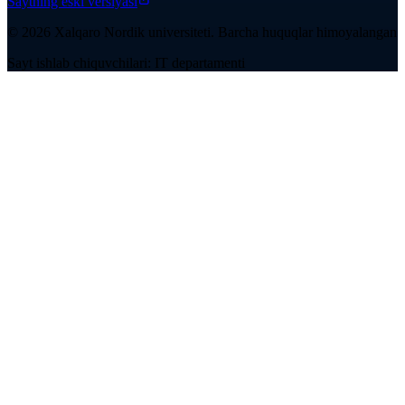
Saytning eski versiyasi
©
2026
Xalqaro Nordik universiteti
.
Barcha huquqlar himoyalangan
Sayt ishlab chiquvchilari: IT departamenti