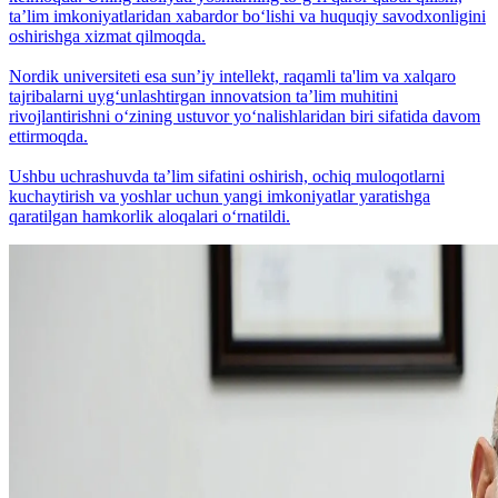
taʼlim imkoniyatlaridan xabardor bo‘lishi va huquqiy savodxonligini
oshirishga xizmat qilmoqda.
Nordik universiteti esa sunʼiy intellekt, raqamli ta'lim va xalqaro
tajribalarni uyg‘unlashtirgan innovatsion taʼlim muhitini
rivojlantirishni o‘zining ustuvor yo‘nalishlaridan biri sifatida davom
ettirmoqda.
Ushbu uchrashuvda taʼlim sifatini oshirish, ochiq muloqotlarni
kuchaytirish va yoshlar uchun yangi imkoniyatlar yaratishga
qaratilgan hamkorlik aloqalari o‘rnatildi.