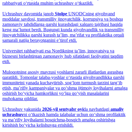
rahbariyati o‘rtasida muhim uchrashuv o‘tkazildi.
Uchrashuv davomida janob
Stolpe
UNODCning giyohvand
moddalar savdosi, transmilliy jinoyatchilik, korrupsiya va boshqa
zamonaviy tahdidlarga qarshi kurashdagi xalqaro tajribasi haqida
keng maʼlumot berdi. Bugungi kunda giyohvandlik va transmilliy
jinoyatchilikka qarshi kurash taʼlim, maʼrifat va profilaktika orqali
samarali natija berayotganini eʼtirof etdi.
Universitet rahbariyati esa Nordikning taʼlim, innovatsiya va
biznesni birlashtirgan zamonaviy hub sifatidagi faoliyatini taqdim
etdi.
Muloqotning asosiy mavzusi yoshlarni zararli illatlardan asrashga
qaratildi. Tomonlar talaba-yoshlar o‘rtasida giyohvandlikka qarshi
immunitetni yanada kuchaytirish, sog‘lom turmush tarzini targ‘ib
etish, maʼrifiy kampaniyalar va qo‘shma ijtimoiy loyihalarni amalga
oshirish bo‘yicha hamkorlikni yo‘lga qo‘yish masalalarini
muhokama qildilar.
Uchrashuv yakunida
2026-yil sentyabr oyi
da navbatdagi
amaliy
uchrashuv
ni o‘tkazish hamda talabalar uchun qo‘shma profilaktik
va maʼrifiy loyihalarni bosqichma-bosqich amalga oshirishga
kirishish bo‘yicha kelishuvga erishildi.