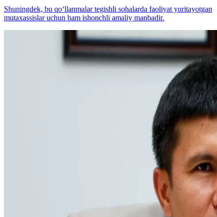
Shuningdek, bu qo‘llanmalar tegishli sohalarda faoliyat yuritayotgan
mutaxassislar uchun ham ishonchli amaliy manbadir.