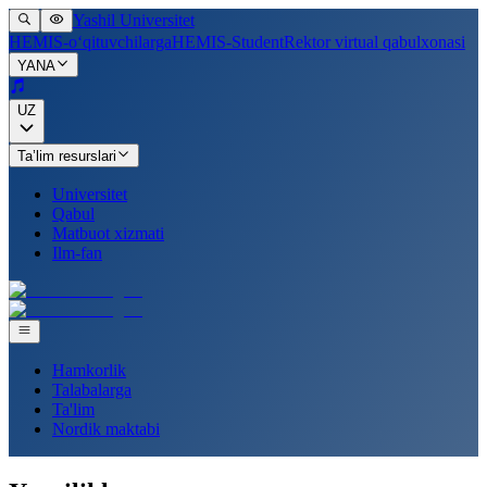
Yashil Universitet
HEMIS-o‘qituvchilarga
HEMIS-Student
Rektor virtual qabulxonasi
YANA
UZ
Ta’lim resurslari
Universitet
Qabul
Matbuot xizmati
Ilm-fan
Hamkorlik
Talabalarga
Ta'lim
Nordik maktabi