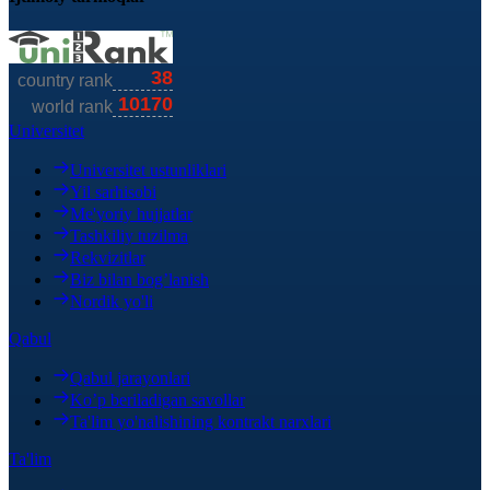
Universitet
Universitet ustunliklari
Yil sarhisobi
Me'yoriy hujjatlar
Tashkiliy tuzilma
Rekvizitlar
Biz bilan bog’lanish
Nordik yo'li
Qabul
Qabul jarayonlari
Ko’p beriladigan savollar
Ta'lim yo'nalishining kontrakt narxlari
Ta'lim