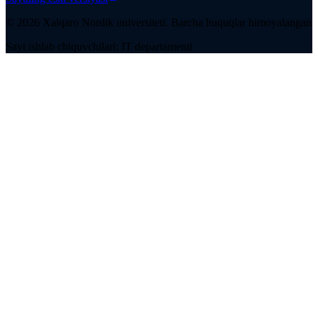
©
2026
Xalqaro Nordik universiteti
.
Barcha huquqlar himoyalangan
Sayt ishlab chiquvchilari: IT departamenti