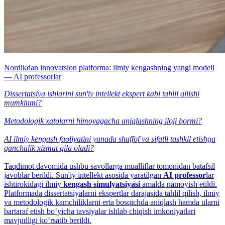
Nordikdan innovatsion platforma: ilmiy kengashning yangi modeli
— AI professorlar
Dissertatsiya ishlarini sun'iy intellekt ekspert kabi tahlil qilishi
mumkinmi?
Metodologik xatolarni himoyagacha aniqlashning iloji bormi?
AI ilmiy kengash faoliyatini yanada shaffof va sifatli tashkil etishga
qanchalik xizmat qila oladi?
Taqdimot davomida ushbu savollarga mualliflar tomonidan batafsil
javoblar berildi. Sun'iy intellekt asosida yaratilgan
AI professor
lar
ishtirokidagi ilmiy
kengash simulyatsiyasi
amalda namoyish etildi.
Platformada dissertatsiyalarni ekspertlar darajasida tahlil qilish, ilmiy
va metodologik kamchiliklarni erta bosqichda aniqlash hamda ularni
bartaraf etish bo‘yicha tavsiyalar ishlab chiqish imkoniyatlari
mavjudligi ko‘rsatib berildi.