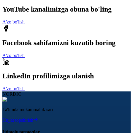
YouTube kanalimizga obuna bo'ling
A'zo bo'lish
Facebook sahifamizni kuzatib boring
A'zo bo'lish
LinkedIn profilimizga ulanish
A'zo bo'lish
NORDIC
Ta'limda mukammallik sari
Hujjat topshirish
Ijtimoiy tarmoqlar