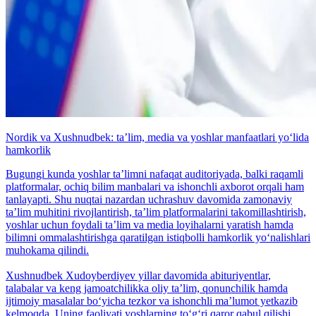
Nordik va Xushnudbek: taʼlim, media va yoshlar manfaatlari yo‘lida
hamkorlik
Bugungi kunda yoshlar taʼlimni nafaqat auditoriyada, balki raqamli
platformalar, ochiq bilim manbalari va ishonchli axborot orqali ham
tanlayapti. Shu nuqtai nazardan uchrashuv davomida zamonaviy
taʼlim muhitini rivojlantirish, taʼlim platformalarini takomillashtirish,
yoshlar uchun foydali taʼlim va media loyihalarni yaratish hamda
bilimni ommalashtirishga qaratilgan istiqbolli hamkorlik yo‘nalishlari
muhokama qilindi.
Xushnudbek Xudoyberdiyev yillar davomida abituriyentlar,
talabalar va keng jamoatchilikka oliy taʼlim, qonunchilik hamda
ijtimoiy masalalar bo‘yicha tezkor va ishonchli maʼlumot yetkazib
kelmoqda. Uning faoliyati yoshlarning to‘g‘ri qaror qabul qilishi,