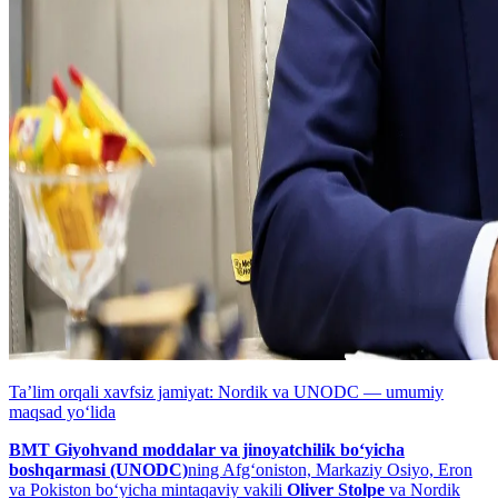
Taʼlim orqali xavfsiz jamiyat: Nordik va UNODC — umumiy
maqsad yo‘lida
BMT Giyohvand moddalar va jinoyatchilik bo‘yicha
boshqarmasi (UNODC)
ning Afg‘oniston, Markaziy Osiyo, Eron
va Pokiston bo‘yicha mintaqaviy vakili
Oliver Stolpe
va Nordik