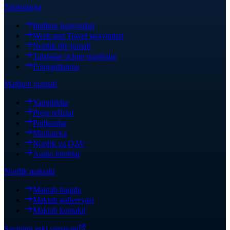
Talabalarga
Imtihon jarayonlari
Work and Travel jarayonlari
Nordik life jurnali
Talabalar uchun manbalar
Fotojamlanma
Matbuot xizmati
Yangiliklar
Press relizlar
Podkastlar
Mediateka
Nordik va OAV
Audio kitoblar
Nordik maktabi
Maktab haqida
Maktab gallereyasi
Maktab kontakti
Saytning eski versiyasi