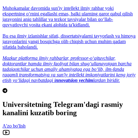
Muhokamalar davomida sun'iy intellekt ilmiy rahbar yoki
ekspertning o‘rnini egallashi emas, balki ularning qaror qabul qilish
jarayonini aniq tahlillar va tezkor tavsiyalar bilan qo‘llab-
quvvatlovchi vosita ekani alohida ta'kidlandi.
Bu esa ilmiy izlanishlar sifati, dissertatsiyalarni tayyorlash va himoya
jarayonlarini yangi bosqichga olib chiqish uchun muhim qadam
sifatida baholandi.
Mazkur platforma ilmiy rahbarlar, professor-o‘qituvchilar,
doktorantlar hamda ilmiy faoliyat bilan shug‘ullanayotgan barcha
tadqiqotchilar uchun amaliy ahamiyatga ega bo‘lib, ilm-fanda
raqamli transformatsiya va sun'iy intellekt imkoniyatlarini keng joriy
etish yo‘lidagi navbatdagi i
nnovatsion yechim
lardan biridir.
Universitetning Telegram'dagi rasmiy
kanalini kuzatib boring
A'zo bo'lish