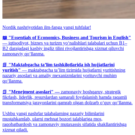
Nordik nashriyotidan ilm-fanga yangi tuhfalar!
📖 "Essentials of Economics, Business and Tourism in English"
— iqtisodiyot, biznes va turizm yo‘nalishlari talabalari uchun B1–
B2 darajadagi kasbiy ingliz tilini rivojlantirishga xizmat qiluvchi
zamonaviy qo‘llanma.
📘
"Maktabgacha ta’lim tashkilotlarida ish hujjatlarini
yuritish"
— maktabgacha ta’lim tizimida hujjatlarni yuritishning
nazariy asoslari va amaliy mexanizmlarini yorituvchi muhim
qo‘llanma.
📗
"Menejment asoslari" —
zamonaviy boshqaruv, strategik
fikrlash, liderlik, resurslardan samarali foydalanish hamda raqamli
transformatsiya jarayonlarini qamrab olgan dolzarb o‘quv qo‘llanma.
Ushbu yangi nashrlar talabalarning nazariy bilimlarini
mustahkamlab, ularni mehnat bozori talablariga mos,
raqobatbardosh va zamonaviy mutaxassis sifatida shakllantirishga
xizmat qiladi.