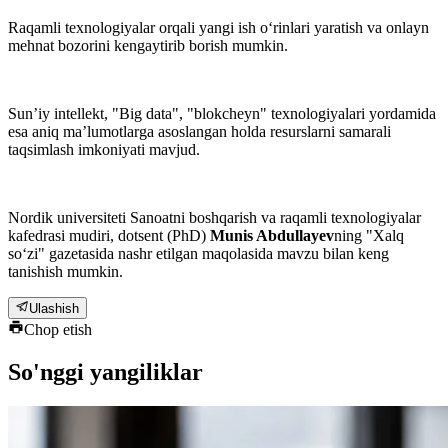
Raqamli texnologiyalar orqali yangi ish o‘rinlari yaratish va onlayn
mehnat bozorini kengaytirib borish mumkin.
Sunʼiy intellekt, "Big data", "blokcheyn" texnologiyalari yordamida
esa aniq maʼlumotlarga asoslangan holda resurslarni samarali
taqsimlash imkoniyati mavjud.
Nordik universiteti Sanoatni boshqarish va raqamli texnologiyalar
kafedrasi mudiri, dotsent (PhD)
Munis Abdullayev
ning "Xalq
so‘zi" gazetasida nashr etilgan maqolasida mavzu bilan keng
tanishish mumkin.
Ulashish
Chop etish
So'nggi yangiliklar