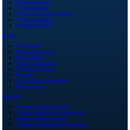
Ta'lim bosqichlari
Ta'lim resurslari
Xorijiy tillarni bilish sertifikati
Ta'lim yo'nalishlari
Akademik jarayon
Ilm-fan
Doktorantura
Ilmiy elektron jurnal
Ilmiy tadbirlar
Ilmiy konferensiyalar
Tasimo olimpiadasi
Patentlar
Guvohnomalar (malakaviy)
Ilmiy kengash
Hamkorlik
Xalqaro hamkorlik aloqalari
Xalqaro stipendiyalar va amaliyotlar
Xalqaro forum va loyihalar
Xalqaro uchrashuvlardan fotolavhalar