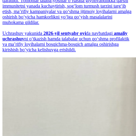
qaratildi. Tomonlar talaba-yoshlar o‘rtasida giyohvandlikka qarshi
immunitetni yanada kuchaytirish, sog‘lom turmush tarzini targ‘ib
etish, maʼrifiy kampaniyalar va qo‘shma ijtimoiy loyihalarni amalga
oshirish bo‘yicha hamkorlikni yo‘lga qo‘yish masalalarini
muhokama qildilar.
Uchrashuv yakunida
2026-yil sentyabr oyi
da navbatdagi
amaliy
uchrashuv
ni o‘tkazish hamda talabalar uchun qo‘shma profilaktik
va maʼrifiy loyihalarni bosqichma-bosqich amalga oshirishga
kirishish bo‘yicha kelishuvga erishildi.