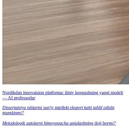
Nordikdan innovatsion platforma: ilmiy kengashning yangi modeli
— AI professorlar
Dissertatsiya ishlarini sun'iy intellekt ekspert kabi tahlil qilishi
mumkinmi?
Metodologik xatolarni himoyagacha aniqlashning iloji bormi?