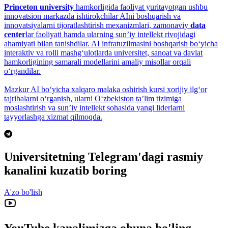
Princeton university
hamkorligida faoliyat yuritayotgan ushbu
innovatsion markazda ishtirokchilar AIni boshqarish va
innovatsiyalarni tijoratlashtirish mexanizmlari, zamonaviy
data
center
lar faoliyati hamda ularning sun’iy intellekt rivojidagi
ahamiyati bilan tanishdilar. AI infratuzilmasini boshqarish bo‘yicha
interaktiv va rolli mashg‘ulotlarda universitet, sanoat va davlat
hamkorligining samarali modellarini amaliy misollar orqali
o‘rgandilar.
Mazkur AI bo‘yicha xalqaro malaka oshirish kursi xorijiy ilg‘or
tajribalarni o‘rganish, ularni O‘zbekiston ta’lim tizimiga
moslashtirish va sun’iy intellekt sohasida yangi liderlarni
tayyorlashga xizmat qilmoqda.
Universitetning Telegram'dagi rasmiy
kanalini kuzatib boring
A'zo bo'lish
YouTube kanalimizga obuna bo'ling