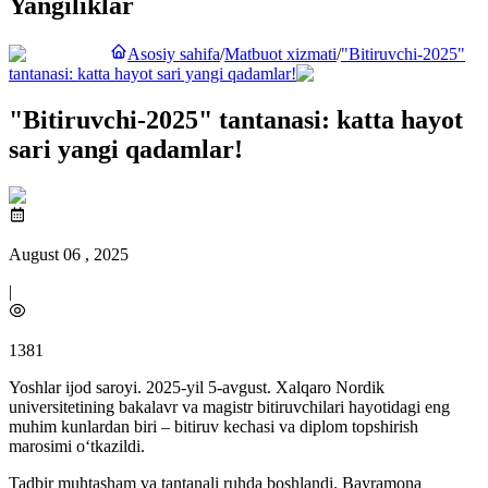
Yangiliklar
Asosiy sahifa
/
Matbuot xizmati
/
"Bitiruvchi-2025"
tantanasi: katta hayot sari yangi qadamlar!
"Bitiruvchi-2025" tantanasi: katta hayot
sari yangi qadamlar!
August 06 , 2025
|
1381
Yoshlar ijod saroyi. 2025-yil 5-avgust. Xalqaro Nordik
universitetining bakalavr va magistr bitiruvchilari hayotidagi eng
muhim kunlardan biri – bitiruv kechasi va diplom topshirish
marosimi o‘tkazildi.
Tadbir muhtasham va tantanali ruhda boshlandi. Bayramona