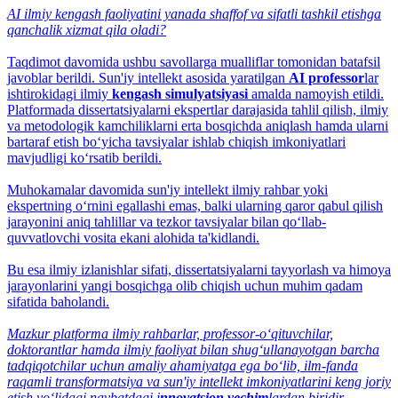
AI ilmiy kengash faoliyatini yanada shaffof va sifatli tashkil etishga
qanchalik xizmat qila oladi?
Taqdimot davomida ushbu savollarga mualliflar tomonidan batafsil
javoblar berildi. Sun'iy intellekt asosida yaratilgan
AI professor
lar
ishtirokidagi ilmiy
kengash simulyatsiyasi
amalda namoyish etildi.
Platformada dissertatsiyalarni ekspertlar darajasida tahlil qilish, ilmiy
va metodologik kamchiliklarni erta bosqichda aniqlash hamda ularni
bartaraf etish bo‘yicha tavsiyalar ishlab chiqish imkoniyatlari
mavjudligi ko‘rsatib berildi.
Muhokamalar davomida sun'iy intellekt ilmiy rahbar yoki
ekspertning o‘rnini egallashi emas, balki ularning qaror qabul qilish
jarayonini aniq tahlillar va tezkor tavsiyalar bilan qo‘llab-
quvvatlovchi vosita ekani alohida ta'kidlandi.
Bu esa ilmiy izlanishlar sifati, dissertatsiyalarni tayyorlash va himoya
jarayonlarini yangi bosqichga olib chiqish uchun muhim qadam
sifatida baholandi.
Mazkur platforma ilmiy rahbarlar, professor-o‘qituvchilar,
doktorantlar hamda ilmiy faoliyat bilan shug‘ullanayotgan barcha
tadqiqotchilar uchun amaliy ahamiyatga ega bo‘lib, ilm-fanda
raqamli transformatsiya va sun'iy intellekt imkoniyatlarini keng joriy
etish yo‘lidagi navbatdagi i
nnovatsion yechim
lardan biridir.