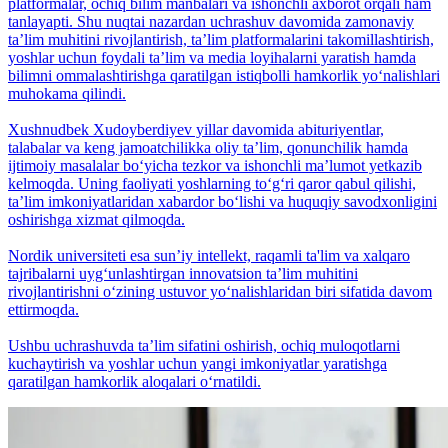
platformalar, ochiq bilim manbalari va ishonchli axborot orqali ham
tanlayapti. Shu nuqtai nazardan uchrashuv davomida zamonaviy
taʼlim muhitini rivojlantirish, taʼlim platformalarini takomillashtirish,
yoshlar uchun foydali taʼlim va media loyihalarni yaratish hamda
bilimni ommalashtirishga qaratilgan istiqbolli hamkorlik yo‘nalishlari
muhokama qilindi.
Xushnudbek Xudoyberdiyev yillar davomida abituriyentlar,
talabalar va keng jamoatchilikka oliy taʼlim, qonunchilik hamda
ijtimoiy masalalar bo‘yicha tezkor va ishonchli maʼlumot yetkazib
kelmoqda. Uning faoliyati yoshlarning to‘g‘ri qaror qabul qilishi,
taʼlim imkoniyatlaridan xabardor bo‘lishi va huquqiy savodxonligini
oshirishga xizmat qilmoqda.
Nordik universiteti esa sunʼiy intellekt, raqamli ta'lim va xalqaro
tajribalarni uyg‘unlashtirgan innovatsion taʼlim muhitini
rivojlantirishni o‘zining ustuvor yo‘nalishlaridan biri sifatida davom
ettirmoqda.
Ushbu uchrashuvda taʼlim sifatini oshirish, ochiq muloqotlarni
kuchaytirish va yoshlar uchun yangi imkoniyatlar yaratishga
qaratilgan hamkorlik aloqalari o‘rnatildi.