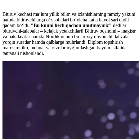
Bitiruv kechasi ma’lum yillik bilim va izlanishlarning ramziy yakuni
hamda bitiruvchilarga o‘z sohalari bo‘yicha katta hayot sari dadil
qadam bo‘ldi.
"Bu kunni hech qachon unutmaymiz"
dedilar
bitiruvchi-talabalar – kelajak yetakchilari! Bitiruv oqshomi – magistr
va bakalavrlar hamda Nordik uchun bu tarixiy quvonchli lahzalar
yorqin suratlar hamda qalblarga muhrlandi. Diplom topshirish
marosimi ilm, mehnat va orzular uyg‘unlashgan bayram sifatida
tantanali nishonlandi.