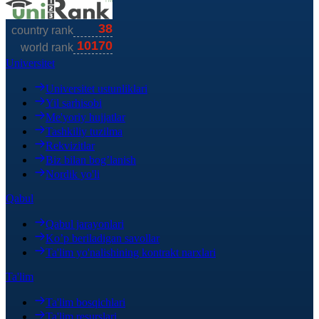
Universitet
Universitet ustunliklari
Yil sarhisobi
Me'yoriy hujjatlar
Tashkiliy tuzilma
Rekvizitlar
Biz bilan bog’lanish
Nordik yo'li
Qabul
Qabul jarayonlari
Ko’p beriladigan savollar
Ta'lim yo'nalishining kontrakt narxlari
Ta'lim
Ta'lim bosqichlari
Ta'lim resurslari