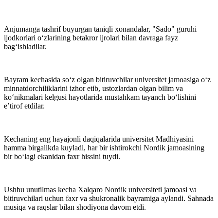
Anjumanga tashrif buyurgan taniqli xonandalar, "Sado" guruhi
ijodkorlari o‘zlarining betakror ijrolari bilan davraga fayz
bag‘ishladilar.
Bayram kechasida so‘z olgan bitiruvchilar universitet jamoasiga o‘z
minnatdorchiliklarini izhor etib, ustozlardan olgan bilim va
ko‘nikmalari kelgusi hayotlarida mustahkam tayanch bo‘lishini
e’tirof etdilar.
Kechaning eng hayajonli daqiqalarida universitet Madhiyasini
hamma birgalikda kuyladi, har bir ishtirokchi Nordik jamoasining
bir bo‘lagi ekanidan faxr hissini tuydi.
Ushbu unutilmas kecha Xalqaro Nordik universiteti jamoasi va
bitiruvchilari uchun faxr va shukronalik bayramiga aylandi. Sahnada
musiqa va raqslar bilan shodiyona davom etdi.