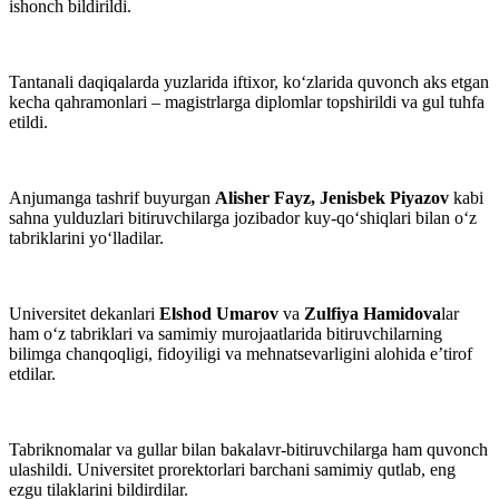
ishonch bildirildi.
Tantanali daqiqalarda yuzlarida iftixor, ko‘zlarida quvonch aks etgan
kecha qahramonlari – magistrlarga diplomlar topshirildi va gul tuhfa
etildi.
Anjumanga tashrif buyurgan
Alisher Fayz, Jenisbek Piyazov
kabi
sahna yulduzlari bitiruvchilarga jozibador kuy-qo‘shiqlari bilan o‘z
tabriklarini yo‘lladilar.
Universitet dekanlari
Elshod Umarov
va
Zulfiya Hamidova
lar
ham o‘z tabriklari va samimiy murojaatlarida bitiruvchilarning
bilimga chanqoqligi, fidoyiligi va mehnatsevarligini alohida e’tirof
etdilar.
Tabriknomalar va gullar bilan bakalavr-bitiruvchilarga ham quvonch
ulashildi. Universitet prorektorlari barchani samimiy qutlab, eng
ezgu tilaklarini bildirdilar.