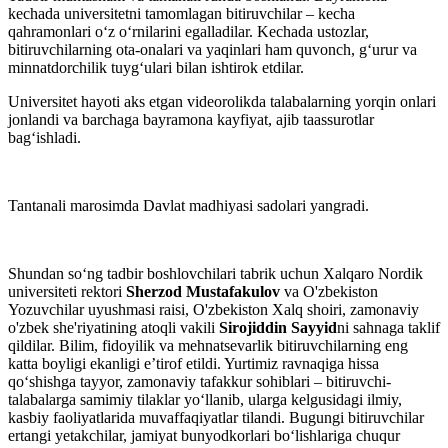
kechada universitetni tamomlagan bitiruvchilar – kecha
qahramonlari o‘z o‘rnilarini egalladilar. Kechada ustozlar,
bitiruvchilarning ota-onalari va yaqinlari ham quvonch, g‘urur va
minnatdorchilik tuyg‘ulari bilan ishtirok etdilar.
Universitet hayoti aks etgan videorolikda talabalarning yorqin onlari
jonlandi va barchaga bayramona kayfiyat, ajib taassurotlar
bag‘ishladi.
Tantanali marosimda Davlat madhiyasi sadolari yangradi.
Shundan so‘ng tadbir boshlovchilari tabrik uchun Xalqaro Nordik
universiteti rektori
Sherzod Mustafakulov
va O'zbekiston
Yozuvchilar uyushmasi raisi, O'zbekiston Xalq shoiri, zamonaviy
o'zbek she'riyatining atoqli vakili
Sirojiddin Sayyid
ni sahnaga taklif
qildilar. Bilim, fidoyilik va mehnatsevarlik bitiruvchilarning eng
katta boyligi ekanligi e’tirof etildi. Yurtimiz ravnaqiga hissa
qo‘shishga tayyor, zamonaviy tafakkur sohiblari – bitiruvchi-
talabalarga samimiy tilaklar yo‘llanib, ularga kelgusidagi ilmiy,
kasbiy faoliyatlarida muvaffaqiyatlar tilandi. Bugungi bitiruvchilar
ertangi yetakchilar, jamiyat bunyodkorlari bo‘lishlariga chuqur