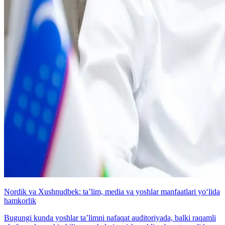
Nordik va Xushnudbek: taʼlim, media va yoshlar manfaatlari yo‘lida
hamkorlik
Bugungi kunda yoshlar taʼlimni nafaqat auditoriyada, balki raqamli