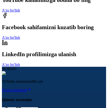
A'zo bo'lish
Facebook sahifamizni kuzatib boring
A'zo bo'lish
LinkedIn profilimizga ulanish
A'zo bo'lish
NORDIC
Ta'limda mukammallik sari
Hujjat topshirish
Ijtimoiy tarmoqlar