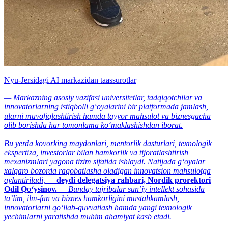
Nyu-Jersidagi AI markazidan taassurotlar
— Markazning asosiy vazifasi universitetlar, tadqiqotchilar va
innovatorlarning istiqbolli g‘oyalarini bir platformada jamlash,
ularni muvofiqlashtirish hamda tayyor mahsulot va biznesgacha
olib borishda har tomonlama ko‘maklashishdan iborat.
Bu yerda kovorking maydonlari, mentorlik dasturlari, texnologik
ekspertiza, investorlar bilan hamkorlik va tijoratlashtirish
mexanizmlari yagona tizim sifatida ishlaydi. Natijada g‘oyalar
xalqaro bozorda raqobatlasha oladigan innovatsion mahsulotga
aylantiriladi, —
deydi delegatsiya rahbari, Nordik prorektori
Odil Qo‘ysinov.
— Bunday tajribalar sun’iy intellekt sohasida
ta’lim, ilm-fan va biznes hamkorligini mustahkamlash,
innovatorlarni qo‘llab-quvvatlash hamda yangi texnologik
yechimlarni yaratishda muhim ahamiyat kasb etadi.