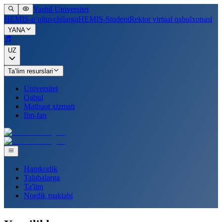
Yashil Universitet
HEMIS-o‘qituvchilarga
HEMIS-Student
Rektor virtual qabulxonasi
YANA
UZ
Ta’lim resurslari
Universitet
Qabul
Matbuot xizmati
Ilm-fan
Hamkorlik
Talabalarga
Ta'lim
Nordik maktabi