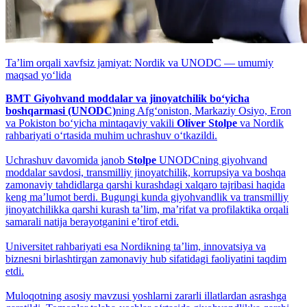
Taʼlim orqali xavfsiz jamiyat: Nordik va UNODC — umumiy
maqsad yo‘lida
BMT Giyohvand moddalar va jinoyatchilik bo‘yicha
boshqarmasi (UNODC)
ning Afg‘oniston, Markaziy Osiyo, Eron
va Pokiston bo‘yicha mintaqaviy vakili
Oliver Stolpe
va Nordik
rahbariyati o‘rtasida muhim uchrashuv o‘tkazildi.
Uchrashuv davomida janob
Stolpe
UNODCning giyohvand
moddalar savdosi, transmilliy jinoyatchilik, korrupsiya va boshqa
zamonaviy tahdidlarga qarshi kurashdagi xalqaro tajribasi haqida
keng maʼlumot berdi. Bugungi kunda giyohvandlik va transmilliy
jinoyatchilikka qarshi kurash taʼlim, maʼrifat va profilaktika orqali
samarali natija berayotganini eʼtirof etdi.
Universitet rahbariyati esa Nordikning taʼlim, innovatsiya va
biznesni birlashtirgan zamonaviy hub sifatidagi faoliyatini taqdim
etdi.
Muloqotning asosiy mavzusi yoshlarni zararli illatlardan asrashga