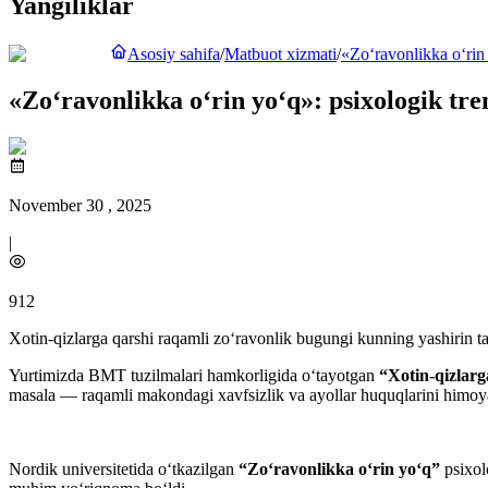
Yangiliklar
Asosiy sahifa
/
Matbuot xizmati
/
«Zo‘ravonlikka o‘rin 
«Zo‘ravonlikka o‘rin yo‘q»: psixologik tren
November 30 , 2025
|
912
Xotin-qizlarga qarshi raqamli zo‘ravonlik bugungi kunning yashirin ta
Yurtimizda BMT tuzilmalari hamkorligida o‘tayotgan
“Xotin-qizlarg
masala — raqamli makondagi xavfsizlik va ayollar huquqlarini himoy
Nordik universitetida o‘tkazilgan
“Zo‘ravonlikka o‘rin yo‘q”
psixol