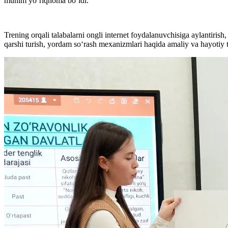
muhim yo‘riqnoma bo‘ldi.
Trening orqali talabalarni ongli internet foydalanuvchisiga aylantiris
qarshi turish, yordam so‘rash mexanizmlari haqida amaliy va hayotiy 