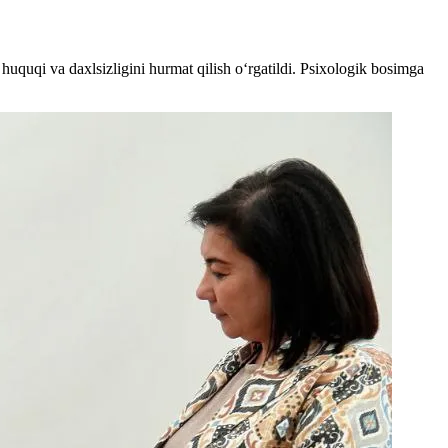
huquqi va daxlsizligini hurmat qilish o‘rgatildi. Psixologik bosimga