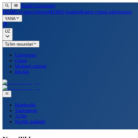
Yashil Universitet
HEMIS-o‘qituvchilarga
HEMIS-Student
Rektor virtual qabulxonasi
YANA
UZ
Ta’lim resurslari
Universitet
Qabul
Matbuot xizmati
Ilm-fan
Hamkorlik
Talabalarga
Ta'lim
Nordik maktabi