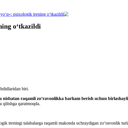
yo‘q»: psixologik trening o‘tkazildi
ing o‘tkazildi
hdidlaridan biri.
a nisbatan raqamli zo‘ravonlikka barham berish uchun birlashay
a qilishga qaratmoqda.
ogik treningi talabalarga raqamli makonda uchraydigan zo‘ravonlik turla