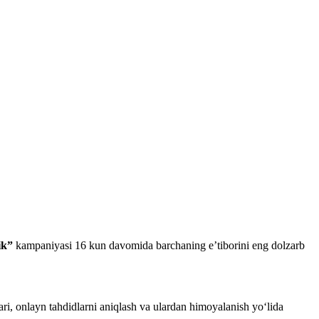
lik”
kampaniyasi 16 kun davomida barchaning e’tiborini eng dolzarb
ri, onlayn tahdidlarni aniqlash va ulardan himoyalanish yo‘lida