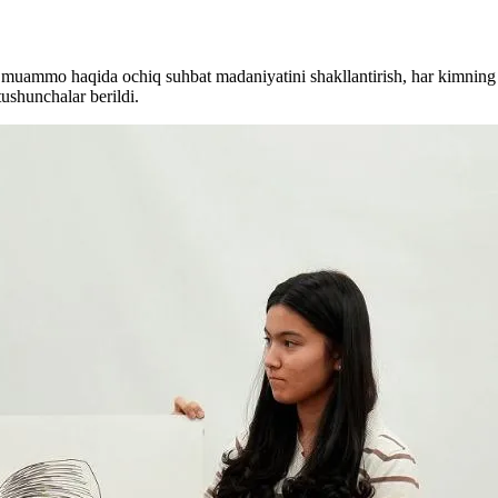
h, muammo haqida ochiq suhbat madaniyatini shakllantirish, har kimning 
tushunchalar berildi.