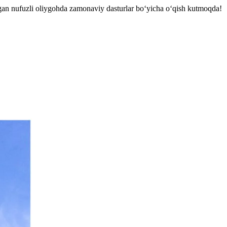
lagan nufuzli oliygohda zamonaviy dasturlar bo‘yicha o‘qish kutmoqda!