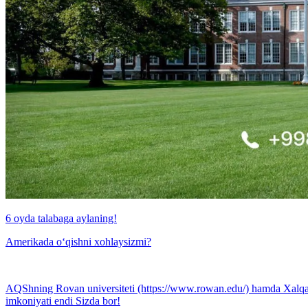
6 oyda talabaga aylaning!
Amerikada o‘qishni xohlaysizmi?
AQShning Rovan universiteti (https://www.rowan.edu/) hamda Xalqaro 
imkoniyati endi Sizda bor!