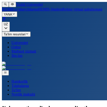
Yashil Universitet
HEMIS-o‘qituvchilarga
HEMIS-Student
Rektor virtual qabulxonasi
YANA
UZ
Ta’lim resurslari
Universitet
Qabul
Matbuot xizmati
Ilm-fan
Hamkorlik
Talabalarga
Ta'lim
Nordik maktabi