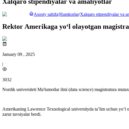
Xalqaro stipendiyalar va amaliyotlar
Asosiy sahifa
/
Hamkorlar
/
Xalqaro stipendiyalar va a
Rektor Amerikaga yo‘l olayotgan magistran
January 09 , 2025
|
3032
Nordik universiteti Ma'lumotlar ilmi (data science) magistratura muta
Amerikaning Lawrence Texnological universityda taʼlim uchun yo‘l old
zarur tavsiyalar berdi.