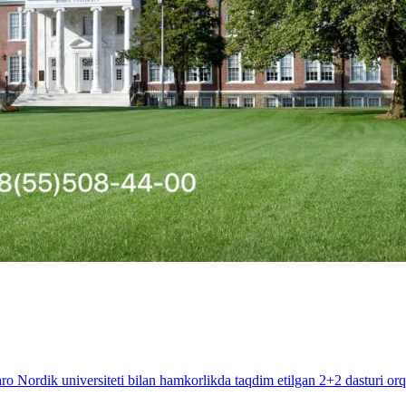
Nordik universiteti bilan hamkorlikda taqdim etilgan 2+2 dasturi orq