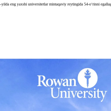
-yilda eng yaxshi universitetlar mintaqaviy reytingida 54-o‘rinni egal