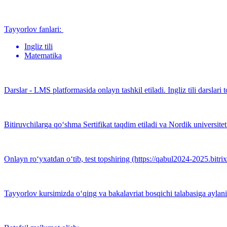
Tayyorlov fanlari:
Ingliz tili
Matematika
Darslar - LMS platformasida onlayn tashkil etiladi. Ingliz tili darslar
Bitiruvchilarga qo‘shma Sertifikat taqdim etiladi va Nordik universitet
Onlayn ro‘yxatdan o‘tib, test topshiring (https://qabul2024-2025.bitr
Tayyorlov kursimizda o‘qing va bakalavriat bosqichi talabasiga aylan