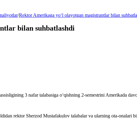
maliyotlar
/
Rektor Amerikaga yo‘l olayotgan magistrantlar bilan suhbatl
tlar bilan suhbatlashdi
xassisligining 3 nafar talabasiga o‘qishning 2-semestrini Amerikada dav
idan rektor Sherzod Mustafakulov talabalar va ularning ota-onalari bil