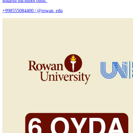
Batafsil ma'lumot olish:
+998555084400 / @rowan_edu