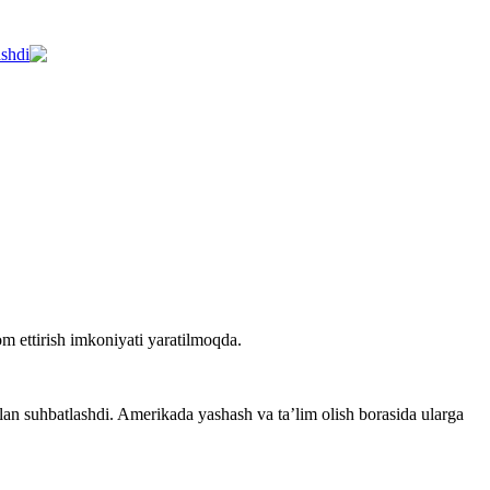
ashdi
om ettirish imkoniyati yaratilmoqda.
an suhbatlashdi. Amerikada yashash va taʼlim olish borasida ularga