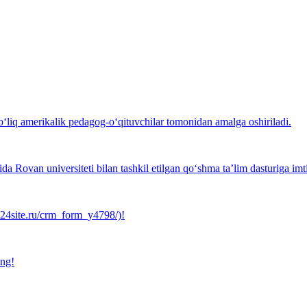
i to‘liq amerikalik pedagog-o‘qituvchilar tomonidan amalga oshiriladi.
ida Rovan universiteti bilan tashkil etilgan qo‘shma taʼlim dasturiga imt
ix24site.ru/crm_form_y4798/)!
ing!