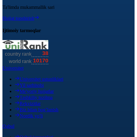
Ta'limda mukammallik sari
Hujjat topshirish
Ijtimoiy tarmoqlar
Universitet
Universitet ustunliklari
Yil sarhisobi
Me'yoriy hujjatlar
Tashkiliy tuzilma
Rekvizitlar
Biz bilan bog’lanish
Nordik yo'li
Qabul