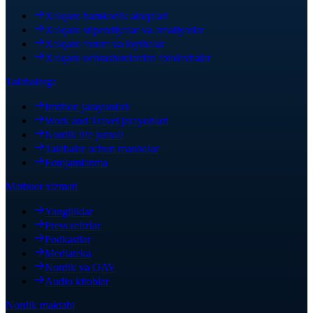
Xalqaro hamkorlik aloqalari
Xalqaro stipendiyalar va amaliyotlar
Xalqaro forum va loyihalar
Xalqaro uchrashuvlardan fotolavhalar
Talabalarga
Imtihon jarayonlari
Work and Travel jarayonlari
Nordik life jurnali
Talabalar uchun manbalar
Fotojamlanma
Matbuot xizmati
Yangiliklar
Press relizlar
Podkastlar
Mediateka
Nordik va OAV
Audio kitoblar
Nordik maktabi