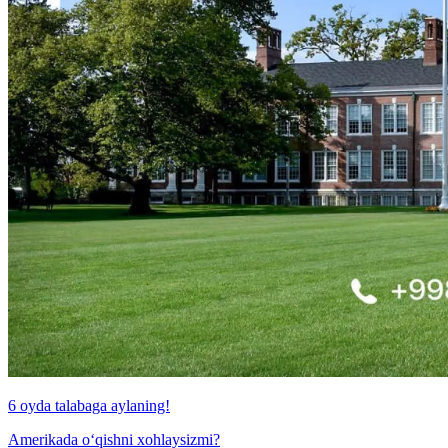
6 oyda talabaga aylaning!
Amerikada o‘qishni xohlaysizmi?