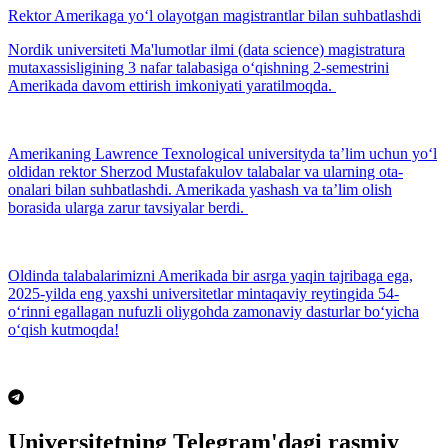
Rektor Amerikaga yo‘l olayotgan magistrantlar bilan suhbatlashdi
Nordik universiteti Ma'lumotlar ilmi (data science) magistratura
mutaxassisligining 3 nafar talabasiga o‘qishning 2-semestrini
Amerikada davom ettirish imkoniyati yaratilmoqda.
Amerikaning Lawrence Texnological universityda taʼlim uchun yo‘l
oldidan rektor Sherzod Mustafakulov talabalar va ularning ota-
onalari bilan suhbatlashdi. Amerikada yashash va taʼlim olish
borasida ularga zarur tavsiyalar berdi.
Oldinda talabalarimizni Amerikada bir asrga yaqin tajribaga ega,
2025-yilda eng yaxshi universitetlar mintaqaviy reytingida 54-
o‘rinni egallagan nufuzli oliygohda zamonaviy dasturlar bo‘yicha
o‘qish kutmoqda!
Universitetning Telegram'dagi rasmiy