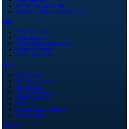
Qabul jarayonlari
Ko’p beriladigan savollar
Ta'lim yo'nalishining kontrakt narxlari
Ta'lim
Ta'lim bosqichlari
Ta'lim resurslari
Xorijiy tillarni bilish sertifikati
Ta'lim yo'nalishlari
Akademik jarayon
Ilm-fan
Doktorantura
Ilmiy elektron jurnal
Ilmiy tadbirlar
Ilmiy konferensiyalar
Tasimo olimpiadasi
Patentlar
Guvohnomalar (malakaviy)
Ilmiy kengash
Hamkorlik