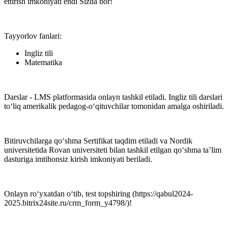
ettirish imkoniyati endi Sizda bor!
Tayyorlov fanlari:
Ingliz tili
Matematika
Darslar - LMS platformasida onlayn tashkil etiladi. Ingliz tili darslari
to‘liq amerikalik pedagog-o‘qituvchilar tomonidan amalga oshiriladi.
Bitiruvchilarga qo‘shma Sertifikat taqdim etiladi va Nordik
universitetida Rovan universiteti bilan tashkil etilgan qo‘shma taʼlim
dasturiga imtihonsiz kirish imkoniyati beriladi.
Onlayn ro‘yxatdan o‘tib, test topshiring (https://qabul2024-
2025.bitrix24site.ru/crm_form_y4798/)!