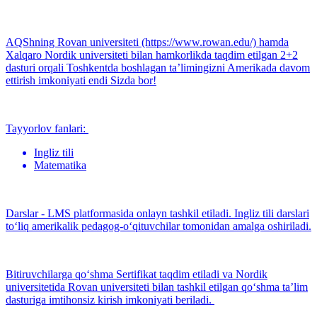
AQShning Rovan universiteti (https://www.rowan.edu/) hamda
Xalqaro Nordik universiteti bilan hamkorlikda taqdim etilgan 2+2
dasturi orqali Toshkentda boshlagan ta’limingizni Amerikada davom
ettirish imkoniyati endi Sizda bor!
Tayyorlov fanlari:
Ingliz tili
Matematika
Darslar - LMS platformasida onlayn tashkil etiladi. Ingliz tili darslari
to‘liq amerikalik pedagog-o‘qituvchilar tomonidan amalga oshiriladi.
Bitiruvchilarga qo‘shma Sertifikat taqdim etiladi va Nordik
universitetida Rovan universiteti bilan tashkil etilgan qo‘shma taʼlim
dasturiga imtihonsiz kirish imkoniyati beriladi.