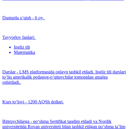
Dasturda o‘qish - 6 oy.
Tayyorlov fanlari:
Ingliz tili
Matematika
Darslar - LMS platformasida onlayn tashkil etiladi. Ingliz tili darslari
to‘liq amerikalik pedagog-o‘qituvchilar tomonidan amalga
oshiriladi.
Kurs to‘lovi - 1200 AQSh dollari.
Bitiruvchilarga - qo‘shma Sertifikat taqdim etiladi va Nordik
universitetida Rovan universiteti bilan tashkil etilgan qo‘shma taʼlim