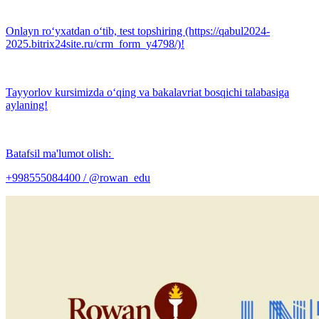
Onlayn ro‘yxatdan o‘tib, test topshiring (https://qabul2024-
2025.bitrix24site.ru/crm_form_y4798/)!
Tayyorlov kursimizda o‘qing va bakalavriat bosqichi talabasiga
aylaning!
Batafsil ma'lumot olish:
+998555084400 / @rowan_edu