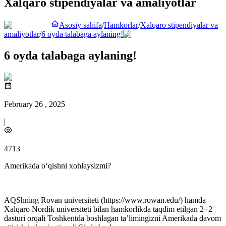
Xalqaro stipendiyalar va amaliyotlar
Asosiy sahifa
/
Hamkorlar
/
Xalqaro stipendiyalar va
amaliyotlar
/
6 oyda talabaga aylaning!
6 oyda talabaga aylaning!
February 26 , 2025
|
4713
Amerikada o‘qishni xohlaysizmi?
AQShning Rovan universiteti (https://www.rowan.edu/) hamda
Xalqaro Nordik universiteti bilan hamkorlikda taqdim etilgan 2+2
dasturi orqali Toshkentda boshlagan ta’limingizni Amerikada davom