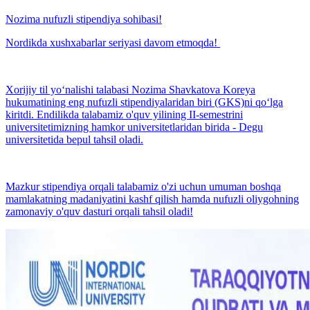
Nozima nufuzli stipendiya sohibasi!
Nordikda xushxabarlar seriyasi davom etmoqda!
Xorijiy til yo‘nalishi talabasi Nozima Shavkatova Koreya
hukumatining eng nufuzli stipendiyalaridan biri (GKS)ni qo‘lga
kiritdi. Endilikda talabamiz o'quv yilining II-semestrini
universitetimizning hamkor universitetlaridan birida - Degu
universitetida bepul tahsil oladi.
Mazkur stipendiya orqali talabamiz o'zi uchun umuman boshqa
mamlakatning madaniyatini kashf qilish hamda nufuzli oliygohning
zamonaviy o'quv dasturi orqali tahsil oladi!