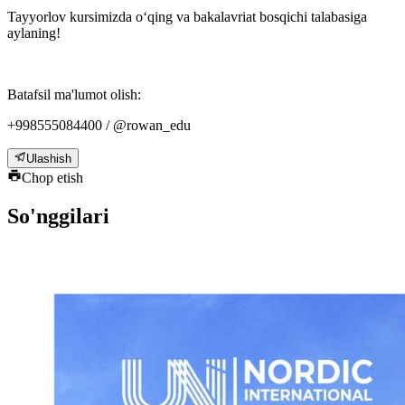
Tayyorlov kursimizda o‘qing va bakalavriat bosqichi talabasiga
aylaning!
Batafsil ma'lumot olish:
+998555084400 / @rowan_edu
Ulashish
Chop etish
So'nggilari