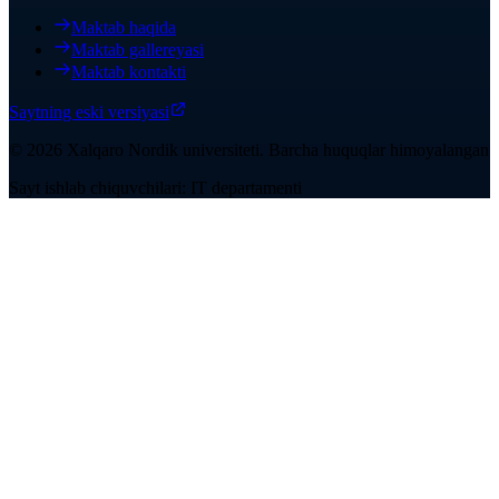
Maktab haqida
Maktab gallereyasi
Maktab kontakti
Saytning eski versiyasi
©
2026
Xalqaro Nordik universiteti
.
Barcha huquqlar himoyalangan
Sayt ishlab chiquvchilari: IT departamenti