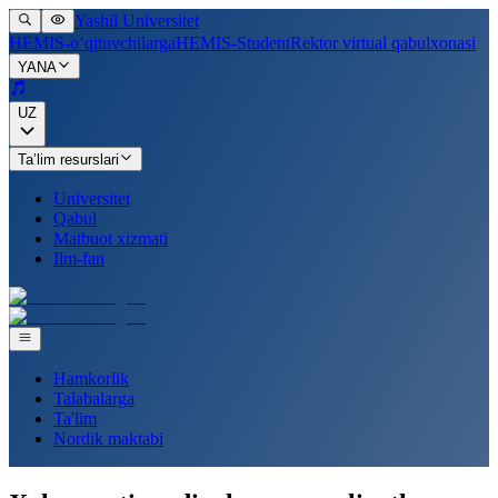
Yashil Universitet
HEMIS-o‘qituvchilarga
HEMIS-Student
Rektor virtual qabulxonasi
YANA
UZ
Ta’lim resurslari
Universitet
Qabul
Matbuot xizmati
Ilm-fan
Hamkorlik
Talabalarga
Ta'lim
Nordik maktabi