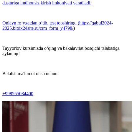
dasturiga imtihonsiz kirish imkoniyati yaratiladi.
Onlayn ro‘yxatdan o‘tib, test topshiring. (
https://qabul2024-
2025.bitrix24site.ru/crm_form_y4798/
)
Tayyorlov kursimizda o‘qing va bakalavriat bosqichi talabasiga
aylaning!
Batafsil ma'lumot olish uchun:
+998555084400