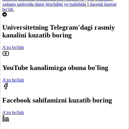
xalqaro tanlovida dutor ijrochiligi yo‘nalishida I darajali laureat
bo‘ldi.
Universitetning Telegram'dagi rasmiy
kanalini kuzatib boring
A'zo bo'lish
YouTube kanalimizga obuna bo'ling
A'zo bo'lish
Facebook sahifamizni kuzatib boring
A'zo bo'lish