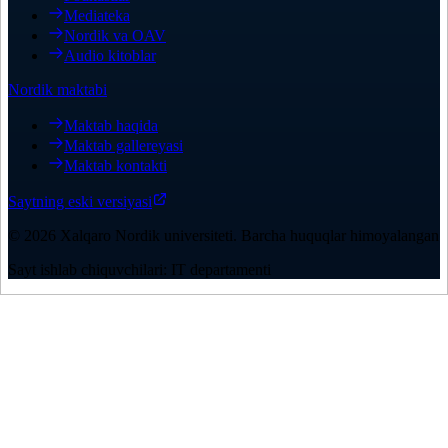
Mediateka
Nordik va OAV
Audio kitoblar
Nordik maktabi
Maktab haqida
Maktab gallereyasi
Maktab kontakti
Saytning eski versiyasi
©
2026
Xalqaro Nordik universiteti
.
Barcha huquqlar himoyalangan
Sayt ishlab chiquvchilari: IT departamenti