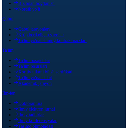
Biz bilan bog’lanish
Nordik yo'li
Qabul
Qabul jarayonlari
Ko’p beriladigan savollar
Ta'lim yo'nalishining kontrakt narxlari
Ta'lim
Ta'lim bosqichlari
Ta'lim resurslari
Xorijiy tillarni bilish sertifikati
Ta'lim yo'nalishlari
Akademik jarayon
Ilm-fan
Doktorantura
Ilmiy elektron jurnal
Ilmiy tadbirlar
Ilmiy konferensiyalar
Tasimo olimpiadasi