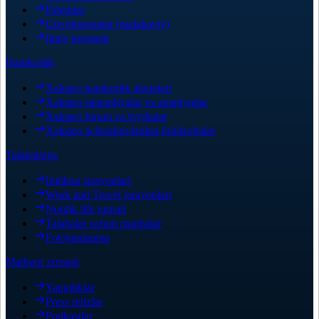
Patentlar
Guvohnomalar (malakaviy)
Ilmiy kengash
Hamkorlik
Xalqaro hamkorlik aloqalari
Xalqaro stipendiyalar va amaliyotlar
Xalqaro forum va loyihalar
Xalqaro uchrashuvlardan fotolavhalar
Talabalarga
Imtihon jarayonlari
Work and Travel jarayonlari
Nordik life jurnali
Talabalar uchun manbalar
Fotojamlanma
Matbuot xizmati
Yangiliklar
Press relizlar
Podkastlar