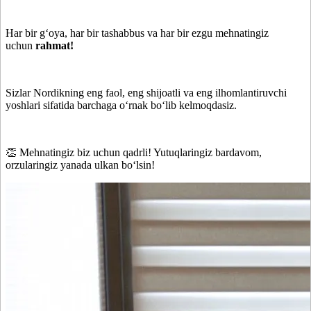
Har bir g‘oya, har bir tashabbus va har bir ezgu mehnatingiz
uchun
rahmat!
Sizlar Nordikning eng faol, eng shijoatli va eng ilhomlantiruvchi
yoshlari sifatida barchaga o‘rnak bo‘lib kelmoqdasiz.
👏 Mehnatingiz biz uchun qadrli! Yutuqlaringiz bardavom,
orzularingiz yanada ulkan bo‘lsin!