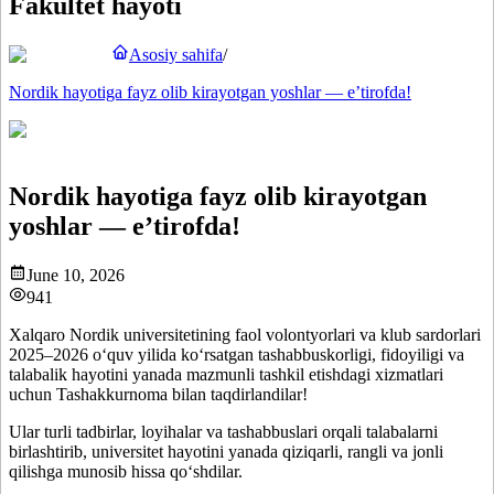
Fakultet hayoti
Asosiy sahifa
/
Nordik hayotiga fayz olib kirayotgan yoshlar — e’tirofda!
Nordik hayotiga fayz olib kirayotgan
yoshlar — e’tirofda!
June 10, 2026
941
Xalqaro Nordik universitetining faol volontyorlari va klub sardorlari
2025–2026 o‘quv yilida ko‘rsatgan tashabbuskorligi, fidoyiligi va
talabalik hayotini yanada mazmunli tashkil etishdagi xizmatlari
uchun Tashakkurnoma bilan taqdirlandilar!
Ular turli tadbirlar, loyihalar va tashabbuslari orqali talabalarni
birlashtirib, universitet hayotini yanada qiziqarli, rangli va jonli
qilishga munosib hissa qo‘shdilar.