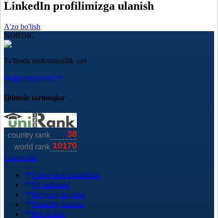
LinkedIn profilimizga ulanish
A'zo bo'lish
NORDIC
Ta'limda mukammallik sari
Hujjat topshirish
Ijtimoiy tarmoqlar
Universitet
Universitet ustunliklari
Yil sarhisobi
Me'yoriy hujjatlar
Tashkiliy tuzilma
Rekvizitlar