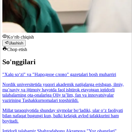
Ko‘rib chiqish
Ulashish
Chop etish
So'nggilari
"Xalq so‘zi" va "Народное слово" gazetalari bosh muharriri
Nordik universitetida yuqori akademik natijalarga erishgan, ilmiy,
maʼnaviy va ijtimoiy hayotda faol ishtirok etayotgan iqtidorli
talabalarning ota-onalariga Oliy taʼlim, fan va innovatsiyalar
vazirining Tashakkurnomalari topshirildi.
Millat taraqqiyotida shunday siymolar bo‘ladiki, ular o‘z faoliyati
bilan nafaqat bugungi kun, balki kelajak avlod tafakkurini ham
boyitadi.
Iqtidorli talabamiz Shahzodabonu Akramova "Yoz ohanglari"