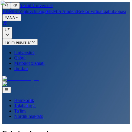
Yashil Universitet
HEMIS-o‘qituvchilarga
HEMIS-Student
Rektor virtual qabulxonasi
YANA
UZ
Ta’lim resurslari
Universitet
Qabul
Matbuot xizmati
Ilm-fan
Hamkorlik
Talabalarga
Ta'lim
Nordik maktabi