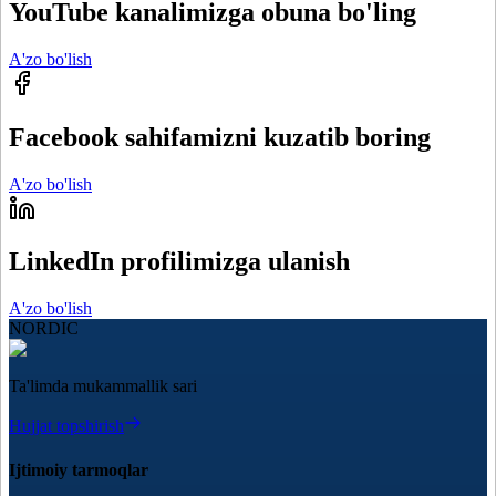
YouTube kanalimizga obuna bo'ling
A'zo bo'lish
Facebook sahifamizni kuzatib boring
A'zo bo'lish
LinkedIn profilimizga ulanish
A'zo bo'lish
NORDIC
Ta'limda mukammallik sari
Hujjat topshirish
Ijtimoiy tarmoqlar