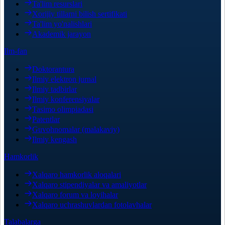
Ta'lim resurslari
Xorijiy tillarni bilish sertifikati
Ta'lim yo'nalishlari
Akademik jarayon
Ilm-fan
Doktorantura
Ilmiy elektron jurnal
Ilmiy tadbirlar
Ilmiy konferensiyalar
Tasimo olimpiadasi
Patentlar
Guvohnomalar (malakaviy)
Ilmiy kengash
Hamkorlik
Xalqaro hamkorlik aloqalari
Xalqaro stipendiyalar va amaliyotlar
Xalqaro forum va loyihalar
Xalqaro uchrashuvlardan fotolavhalar
Talabalarga