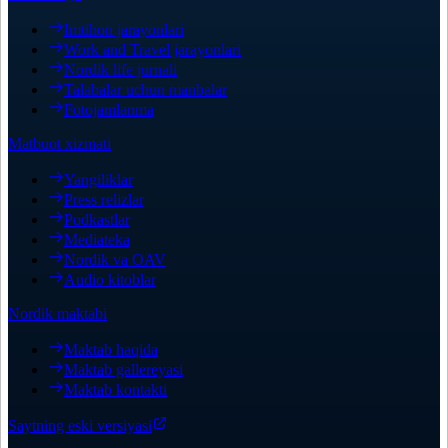
Imtihon jarayonlari
Work and Travel jarayonlari
Nordik life jurnali
Talabalar uchun manbalar
Fotojamlanma
Matbuot xizmati
Yangiliklar
Press relizlar
Podkastlar
Mediateka
Nordik va OAV
Audio kitoblar
Nordik maktabi
Maktab haqida
Maktab gallereyasi
Maktab kontakti
Saytning eski versiyasi