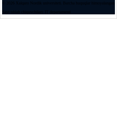
©
2026
Xalqaro Nordik universiteti
.
Barcha huquqlar himoyalangan
Sayt ishlab chiquvchilari: IT departamenti