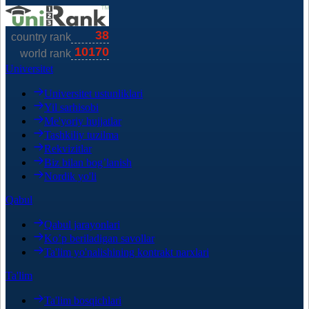
Universitet
Universitet ustunliklari
Yil sarhisobi
Me'yoriy hujjatlar
Tashkiliy tuzilma
Rekvizitlar
Biz bilan bog’lanish
Nordik yo'li
Qabul
Qabul jarayonlari
Ko’p beriladigan savollar
Ta'lim yo'nalishining kontrakt narxlari
Ta'lim
Ta'lim bosqichlari