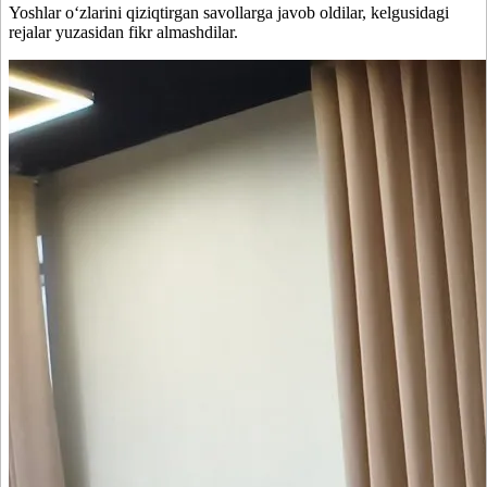
Yoshlar o‘zlarini qiziqtirgan savollarga javob oldilar, kelgusidagi
rejalar yuzasidan fikr almashdilar.