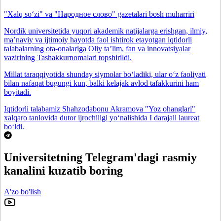
"Xalq so‘zi" va "Народное слово" gazetalari bosh muharriri
Nordik universitetida yuqori akademik natijalarga erishgan, ilmiy,
maʼnaviy va ijtimoiy hayotda faol ishtirok etayotgan iqtidorli
talabalarning ota-onalariga Oliy taʼlim, fan va innovatsiyalar
vazirining Tashakkurnomalari topshirildi.
Millat taraqqiyotida shunday siymolar bo‘ladiki, ular o‘z faoliyati
bilan nafaqat bugungi kun, balki kelajak avlod tafakkurini ham
boyitadi.
Iqtidorli talabamiz Shahzodabonu Akramova "Yoz ohanglari"
xalqaro tanlovida dutor ijrochiligi yo‘nalishida I darajali laureat
bo‘ldi.
Universitetning Telegram'dagi rasmiy
kanalini kuzatib boring
A'zo bo'lish