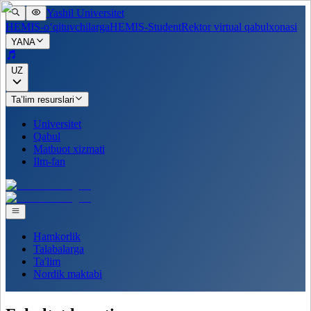
Yashil Universitet
HEMIS-o‘qituvchilarga
HEMIS-Student
Rektor virtual qabulxonasi
YANA
UZ
Ta’lim resurslari
Universitet
Qabul
Matbuot xizmati
Ilm-fan
Hamkorlik
Talabalarga
Ta'lim
Nordik maktabi