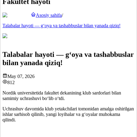
Fakultet hayoti
Asosiy sahifa
/
Talabalar hayoti — g‘oya va tashabbuslar bilan yanada qiziq!
Talabalar hayoti — g‘oya va tashabbuslar
bilan yanada qiziq!
May 07, 2026
812
Nordik universitetida fakultet dekanining klub sardorlari bilan
samimiy uchrashuvi bo‘lib o‘tdi.
Uchrashuv davomida klub yetakchilari tomonidan amalga oshirilgan
ishlar sarhisob qilinib, yangi loyihalar va g‘oyalar muhokama
qilindi.