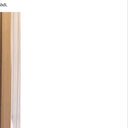
shdi.