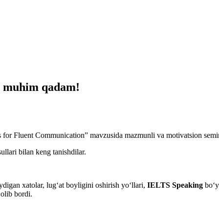
ari muhim qadam!
es for Fluent Communication” mavzusida mazmunli va motivatsion seminar
ullari bilan keng tanishdilar.
igan xatolar, lug‘at boyligini oshirish yo‘llari,
IELTS Speaking
bo‘y
 olib bordi.