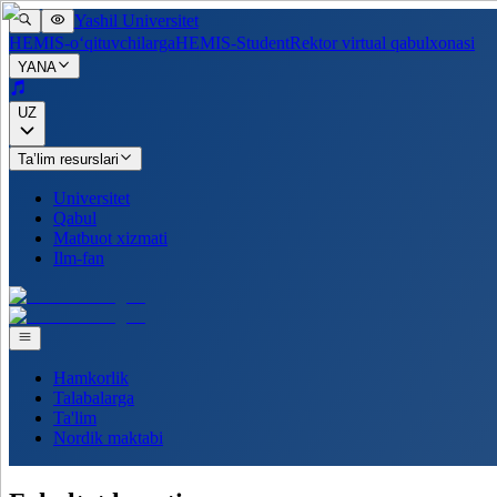
Yashil Universitet
HEMIS-o‘qituvchilarga
HEMIS-Student
Rektor virtual qabulxonasi
YANA
UZ
Ta’lim resurslari
Universitet
Qabul
Matbuot xizmati
Ilm-fan
Hamkorlik
Talabalarga
Ta'lim
Nordik maktabi