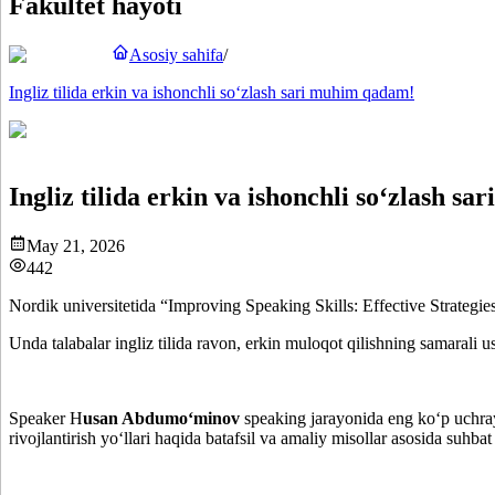
Fakultet hayoti
Asosiy sahifa
/
Ingliz tilida erkin va ishonchli so‘zlash sari muhim qadam!
Ingliz tilida erkin va ishonchli so‘zlash s
May 21, 2026
442
Nordik universitetida “Improving Speaking Skills: Effective Strategi
Unda talabalar ingliz tilida ravon, erkin muloqot qilishning samarali us
Speaker H
usan Abdumo‘minov
speaking jarayonida eng ko‘p uchrayd
rivojlantirish yo‘llari haqida batafsil va amaliy misollar asosida suhbat