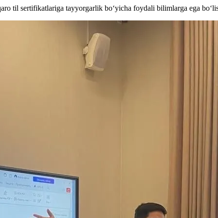
ro til sertifikatlariga tayyorgarlik bo‘yicha foydali bilimlarga ega bo‘li